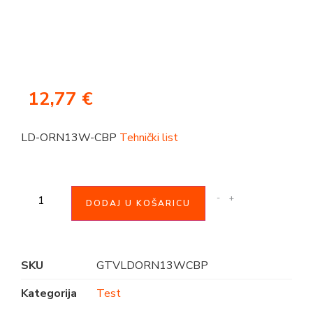
12,77
€
LD-ORN13W-CBP
Tehnički list
-
+
DODAJ U KOŠARICU
SKU
GTVLDORN13WCBP
Kategorija
Test