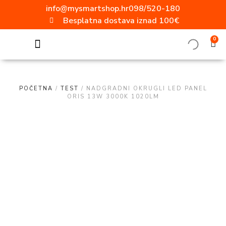
info@mysmartshop.hr
098/520-180
Besplatna dostava iznad 100€
0
SVE ZA DOM
Akcija mjeseca!!!
Popularne kategorije
Video nadzor
Vanjska rasvjeta
Ugradbene utičnice
Aluminijski profili
ELEKTRO MATERIJAL
Radne svjetiljke
Moderni prekidači i utičnice
POČETNA
/
TEST
/ NADGRADNI OKRUGLI LED PANEL
ORIS 13W 3000K 1020LM