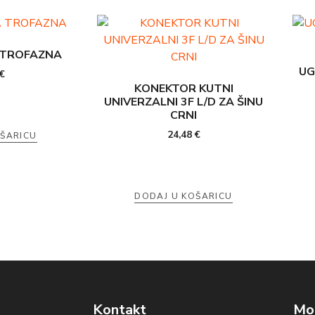
 TROFAZNA
UG
€
KONEKTOR KUTNI
UNIVERZALNI 3F L/D ZA ŠINU
CRNI
24,48
€
OŠARICU
DODAJ U KOŠARICU
Kontakt
Mog