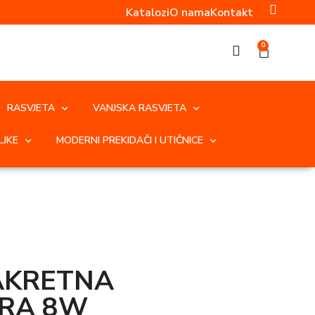
Katalozi
O nama
Kontakt
0
RASVJETA
VANJSKA RASVJETA
LJKE
MODERNI PREKIDAČI I UTIČNICE
AKRETNA
RRA 8W