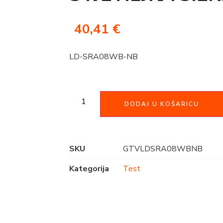
40,41
€
LD-SRA08WB-NB
DODAJ U KOŠARICU
SKU
GTVLDSRA08WBNB
Kategorija
Test