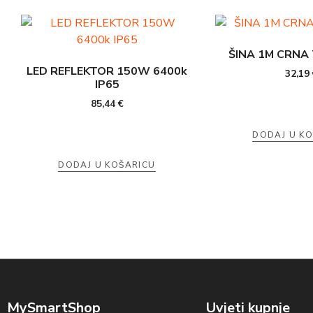
ŠINA 1M CRNA
LED REFLEKTOR 150W 6400k
32,19
IP65
85,44
€
DODAJ U K
DODAJ U KOŠARICU
MySmartShop
Uvjeti kupnje