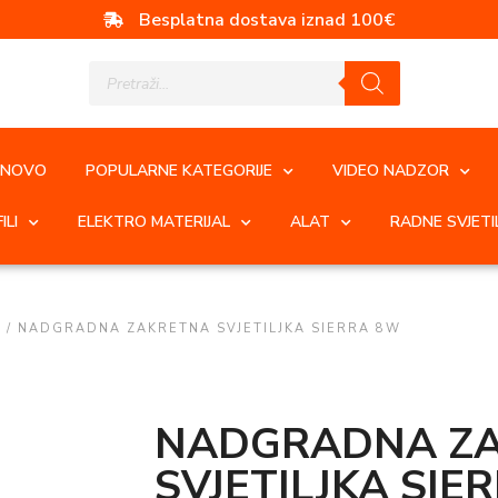
Besplatna dostava iznad 100€
NOVO
POPULARNE KATEGORIJE
VIDEO NADZOR
ILI
ELEKTRO MATERIJAL
ALAT
RADNE SVJETI
T
/ NADGRADNA ZAKRETNA SVJETILJKA SIERRA 8W
NADGRADNA Z
SVJETILJKA SIE