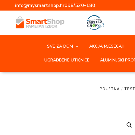
info@mysmartshop.hr
098/520-180
SVE ZA DOM
AKCIJA MJESECA!!!
UGRADBENE UTIČNICE
ALUMINIJSKI PROF
POČETNA
/
TES