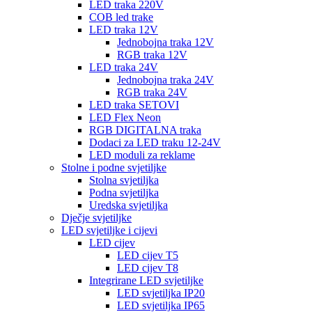
LED traka 220V
COB led trake
LED traka 12V
Jednobojna traka 12V
RGB traka 12V
LED traka 24V
Jednobojna traka 24V
RGB traka 24V
LED traka SETOVI
LED Flex Neon
RGB DIGITALNA traka
Dodaci za LED traku 12-24V
LED moduli za reklame
Stolne i podne svjetiljke
Stolna svjetiljka
Podna svjetiljka
Uredska svjetiljka
Dječje svjetiljke
LED svjetiljke i cijevi
LED cijev
LED cijev T5
LED cijev T8
Integrirane LED svjetiljke
LED svjetiljka IP20
LED svjetiljka IP65