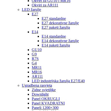
Okviri za GU10 i MR16
Okviri za AR111
LED žarulje
E27
E27 standardne
E27 dekorativne žarulje
E27 paketi žarulja
E14
E14 standardne
E14 dekorativne žarulje
E14 paketi žarulja
GU10
G9
R7S
G4
MR11
MR16
AR111
LED industrijska žarulja E27/E40
Ugradbena rasvjeta
Zidne svjetiljke
Downlight
Panel OKRUGLI
Panel KVADRATNI
Paneli 1200×300