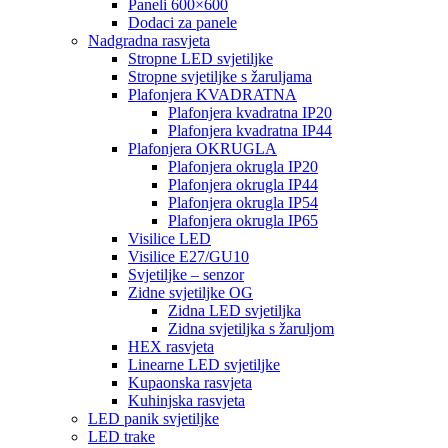
Paneli 600×600
Dodaci za panele
Nadgradna rasvjeta
Stropne LED svjetiljke
Stropne svjetiljke s žaruljama
Plafonjera KVADRATNA
Plafonjera kvadratna IP20
Plafonjera kvadratna IP44
Plafonjera OKRUGLA
Plafonjera okrugla IP20
Plafonjera okrugla IP44
Plafonjera okrugla IP54
Plafonjera okrugla IP65
Visilice LED
Visilice E27/GU10
Svjetiljke – senzor
Zidne svjetiljke OG
Zidna LED svjetiljka
Zidna svjetiljka s žaruljom
HEX rasvjeta
Linearne LED svjetiljke
Kupaonska rasvjeta
Kuhinjska rasvjeta
LED panik svjetiljke
LED trake