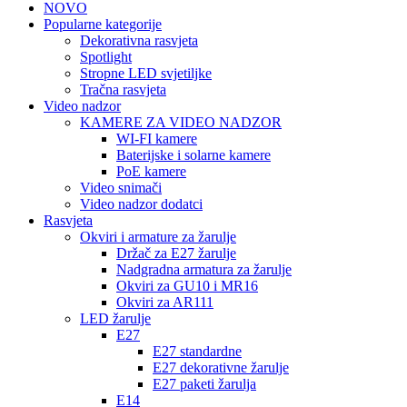
NOVO
Popularne kategorije
Dekorativna rasvjeta
Spotlight
Stropne LED svjetiljke
Tračna rasvjeta
Video nadzor
KAMERE ZA VIDEO NADZOR
WI-FI kamere
Baterijske i solarne kamere
PoE kamere
Video snimači
Video nadzor dodatci
Rasvjeta
Okviri i armature za žarulje
Držač za E27 žarulje
Nadgradna armatura za žarulje
Okviri za GU10 i MR16
Okviri za AR111
LED žarulje
E27
E27 standardne
E27 dekorativne žarulje
E27 paketi žarulja
E14