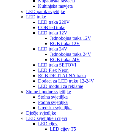
Kupaonska rasvjeta
Kuhinjska rasvjeta
LED panik svjetiljke
LED trake
LED traka 220V
COB led trake
LED traka 12V
Jednobojna traka 12V
RGB traka 12V
LED traka 24V
Jednobojna traka 24V
RGB traka 24V
LED traka SETOVI
LED Flex Neon
RGB DIGITALNA traka
Dodaci za LED traku 12-24V
LED moduli za reklame
Stolne i podne svjetiljke
Stolna svjetiljka
Podna svjetiljka
Uredska svjetiljka
Dječje svjetiljke
LED svjetiljke i cijevi
LED cijev
LED cijev T5