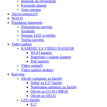
Boravak na otvorenom
Kućanski aparati
Auto oprema
Akcija mjeseca!!!
NOVO
Popularne kategorije
Dekorativna rasvjeta
Spotlight
Stropne LED svjetiljke
Tračna rasvjeta
Video nadzor
KAMERE ZA VIDEO NADZOR
WI-FI kamere
Baterijske i solarne kamere
PoE kamere
Video snimači
Video nadzor dodatci
Rasvjeta
Okviri i armature za žarulje
Držač za E27 žarulje
Nadgradna armatura za žarulje
Okviri za GU10 i MR16
Okviri za AR111
LED žarulje
E27