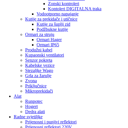
Zonski kontroleri
Kontoleri DIGITALNA traka
Vodootporno napajanje
Kutije za prekidače i utičnice
Kutije za šuplji zid
Podžbukne kutije
Ormari za struju
Ormari Hager
Ormari IP65
Produžni kabel
Kupaonski ventilatori
Senzor pokreta
Kabelske vezice
Stezaljke Wago
Grla za žarulje
Zvona
Priključnice
Mikroprekidači
Alat
Runpotec
Hogert
Dedra alati
Radne svjetiljke
Prijenosni i punjivi reflektori
Prijenosni reflektori 220V