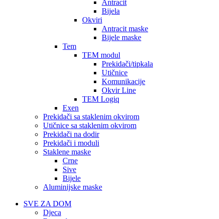
Antracit
Bijela
Okviri
Antracit maske
Bijele maske
Tem
TEM modul
Prekidači/tipkala
Utičnice
Komunikacije
Okvir Line
TEM Logiq
Exen
Prekidači sa staklenim okvirom
Utičnice sa staklenim okvirom
Prekidači na dodir
Prekidači i moduli
Staklene maske
Crne
Sive
Bijele
Aluminijske maske
SVE ZA DOM
Djeca