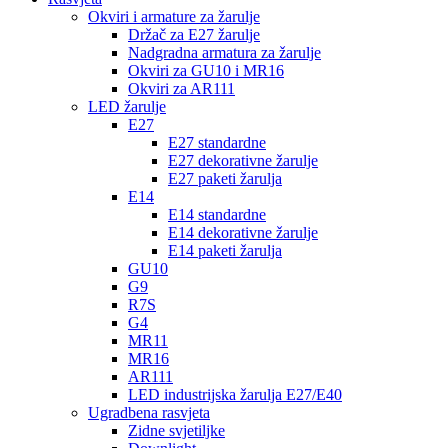
Okviri i armature za žarulje
Držač za E27 žarulje
Nadgradna armatura za žarulje
Okviri za GU10 i MR16
Okviri za AR111
LED žarulje
E27
E27 standardne
E27 dekorativne žarulje
E27 paketi žarulja
E14
E14 standardne
E14 dekorativne žarulje
E14 paketi žarulja
GU10
G9
R7S
G4
MR11
MR16
AR111
LED industrijska žarulja E27/E40
Ugradbena rasvjeta
Zidne svjetiljke