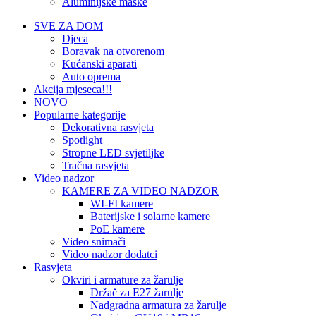
Aluminijske maske
SVE ZA DOM
Djeca
Boravak na otvorenom
Kućanski aparati
Auto oprema
Akcija mjeseca!!!
NOVO
Popularne kategorije
Dekorativna rasvjeta
Spotlight
Stropne LED svjetiljke
Tračna rasvjeta
Video nadzor
KAMERE ZA VIDEO NADZOR
WI-FI kamere
Baterijske i solarne kamere
PoE kamere
Video snimači
Video nadzor dodatci
Rasvjeta
Okviri i armature za žarulje
Držač za E27 žarulje
Nadgradna armatura za žarulje