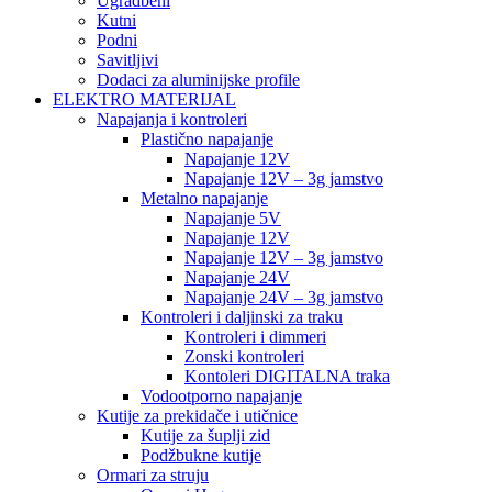
Ugradbeni
Kutni
Podni
Savitljivi
Dodaci za aluminijske profile
ELEKTRO MATERIJAL
Napajanja i kontroleri
Plastično napajanje
Napajanje 12V
Napajanje 12V – 3g jamstvo
Metalno napajanje
Napajanje 5V
Napajanje 12V
Napajanje 12V – 3g jamstvo
Napajanje 24V
Napajanje 24V – 3g jamstvo
Kontroleri i daljinski za traku
Kontroleri i dimmeri
Zonski kontroleri
Kontoleri DIGITALNA traka
Vodootporno napajanje
Kutije za prekidače i utičnice
Kutije za šuplji zid
Podžbukne kutije
Ormari za struju