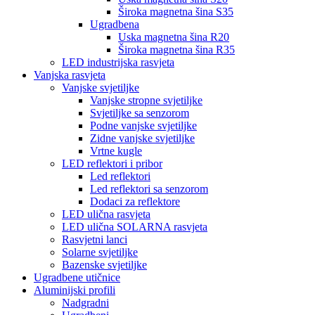
Široka magnetna šina S35
Ugradbena
Uska magnetna šina R20
Široka magnetna šina R35
LED industrijska rasvjeta
Vanjska rasvjeta
Vanjske svjetiljke
Vanjske stropne svjetiljke
Svjetiljke sa senzorom
Podne vanjske svjetiljke
Zidne vanjske svjetiljke
Vrtne kugle
LED reflektori i pribor
Led reflektori
Led reflektori sa senzorom
Dodaci za reflektore
LED ulična rasvjeta
LED ulična SOLARNA rasvjeta
Rasvjetni lanci
Solarne svjetiljke
Bazenske svjetiljke
Ugradbene utičnice
Aluminijski profili
Nadgradni