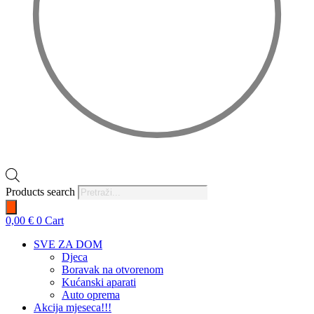
Products search
0,00
€
0
Cart
SVE ZA DOM
Djeca
Boravak na otvorenom
Kućanski aparati
Auto oprema
Akcija mjeseca!!!