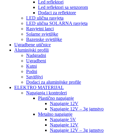
Led reflektori
Led reflektori sa senzorom
Dodaci za reflektore
LED ulična rasvjeta
LED ulična SOLARNA rasvjeta
Rasvjetni lanci
Solarne svjetiljke
Bazenske svjetiljke
Ugradbene utičnice
Aluminijski profili
Nadgradni
Ugradbeni
Kutni
Podni
Savitljivi
Dodaci za aluminijske profile
ELEKTRO MATERIJAL
Napajanja i kontroleri
Plastično napajanje
Napajanje 12V
Napajanje 12V – 3g jamstvo
Metalno napajanje
Napajanje 5V
Napajanje 12V
Napajanje 12V – 3g jamstvo