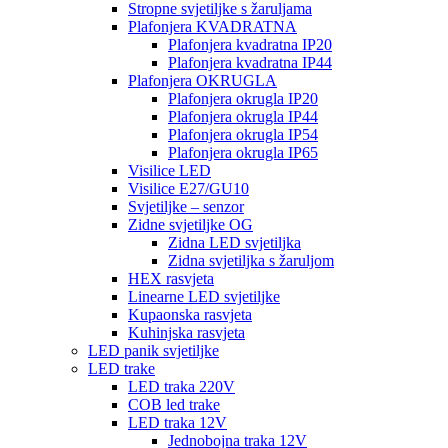
Stropne svjetiljke s žaruljama
Plafonjera KVADRATNA
Plafonjera kvadratna IP20
Plafonjera kvadratna IP44
Plafonjera OKRUGLA
Plafonjera okrugla IP20
Plafonjera okrugla IP44
Plafonjera okrugla IP54
Plafonjera okrugla IP65
Visilice LED
Visilice E27/GU10
Svjetiljke – senzor
Zidne svjetiljke OG
Zidna LED svjetiljka
Zidna svjetiljka s žaruljom
HEX rasvjeta
Linearne LED svjetiljke
Kupaonska rasvjeta
Kuhinjska rasvjeta
LED panik svjetiljke
LED trake
LED traka 220V
COB led trake
LED traka 12V
Jednobojna traka 12V