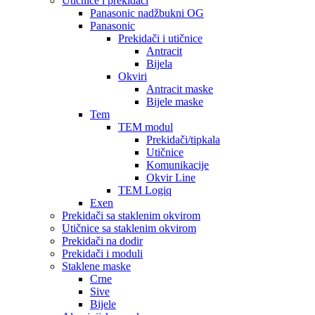
Utičnice i prekidači
Panasonic nadžbukni OG
Panasonic
Prekidači i utičnice
Antracit
Bijela
Okviri
Antracit maske
Bijele maske
Tem
TEM modul
Prekidači/tipkala
Utičnice
Komunikacije
Okvir Line
TEM Logiq
Exen
Prekidači sa staklenim okvirom
Utičnice sa staklenim okvirom
Prekidači na dodir
Prekidači i moduli
Staklene maske
Crne
Sive
Bijele