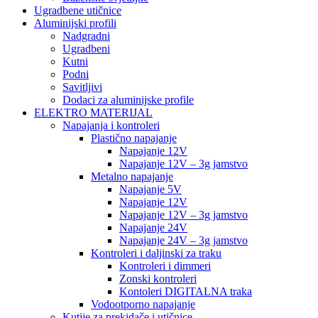
Ugradbene utičnice
Aluminijski profili
Nadgradni
Ugradbeni
Kutni
Podni
Savitljivi
Dodaci za aluminijske profile
ELEKTRO MATERIJAL
Napajanja i kontroleri
Plastično napajanje
Napajanje 12V
Napajanje 12V – 3g jamstvo
Metalno napajanje
Napajanje 5V
Napajanje 12V
Napajanje 12V – 3g jamstvo
Napajanje 24V
Napajanje 24V – 3g jamstvo
Kontroleri i daljinski za traku
Kontroleri i dimmeri
Zonski kontroleri
Kontoleri DIGITALNA traka
Vodootporno napajanje
Kutije za prekidače i utičnice