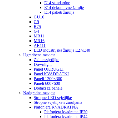
E14 standardne
E14 dekorativne žarulje
E14 paketi žarulja
GU10
G9
R7S
G4
MR11
MR16
AR111
LED industrijska žarulja E27/E40
Ugradbena rasvjeta
Zidne svjetiljke
Downlight
Panel OKRUGLI
Panel KVADRATNI
Paneli 1200×300
Paneli 600×600
Dodaci za panele
Nadgradna rasvjeta
Stropne LED svjetiljke
Stropne svjetiljke s žaruljama
Plafonjera KVADRATNA
Plafonjera kvadratna IP20
Plafonjera kvadratna IP44