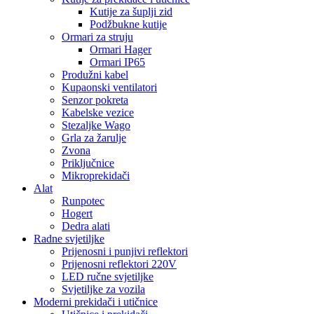
Kutije za šuplji zid
Podžbukne kutije
Ormari za struju
Ormari Hager
Ormari IP65
Produžni kabel
Kupaonski ventilatori
Senzor pokreta
Kabelske vezice
Stezaljke Wago
Grla za žarulje
Zvona
Priključnice
Mikroprekidači
Alat
Runpotec
Hogert
Dedra alati
Radne svjetiljke
Prijenosni i punjivi reflektori
Prijenosni reflektori 220V
LED ručne svjetiljke
Svjetiljke za vozila
Moderni prekidači i utičnice