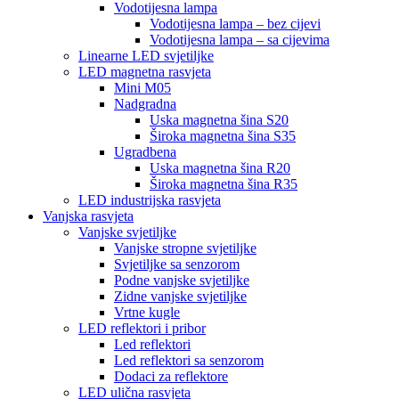
Vodotijesna lampa
Vodotijesna lampa – bez cijevi
Vodotijesna lampa – sa cijevima
Linearne LED svjetiljke
LED magnetna rasvjeta
Mini M05
Nadgradna
Uska magnetna šina S20
Široka magnetna šina S35
Ugradbena
Uska magnetna šina R20
Široka magnetna šina R35
LED industrijska rasvjeta
Vanjska rasvjeta
Vanjske svjetiljke
Vanjske stropne svjetiljke
Svjetiljke sa senzorom
Podne vanjske svjetiljke
Zidne vanjske svjetiljke
Vrtne kugle
LED reflektori i pribor
Led reflektori
Led reflektori sa senzorom
Dodaci za reflektore
LED ulična rasvjeta