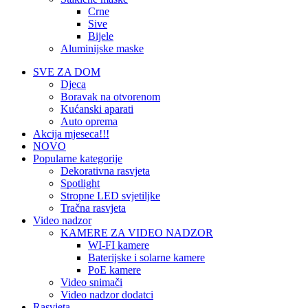
Crne
Sive
Bijele
Aluminijske maske
SVE ZA DOM
Djeca
Boravak na otvorenom
Kućanski aparati
Auto oprema
Akcija mjeseca!!!
NOVO
Popularne kategorije
Dekorativna rasvjeta
Spotlight
Stropne LED svjetiljke
Tračna rasvjeta
Video nadzor
KAMERE ZA VIDEO NADZOR
WI-FI kamere
Baterijske i solarne kamere
PoE kamere
Video snimači
Video nadzor dodatci
Rasvjeta