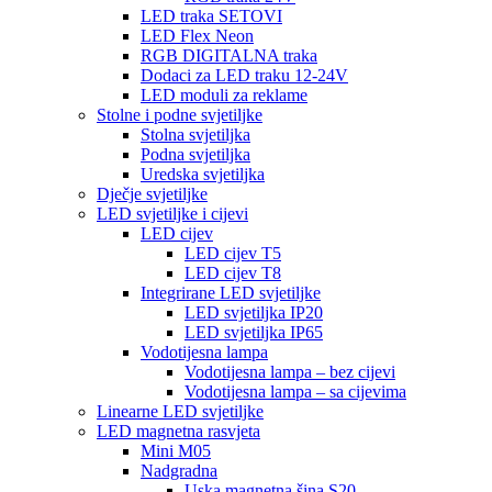
LED traka SETOVI
LED Flex Neon
RGB DIGITALNA traka
Dodaci za LED traku 12-24V
LED moduli za reklame
Stolne i podne svjetiljke
Stolna svjetiljka
Podna svjetiljka
Uredska svjetiljka
Dječje svjetiljke
LED svjetiljke i cijevi
LED cijev
LED cijev T5
LED cijev T8
Integrirane LED svjetiljke
LED svjetiljka IP20
LED svjetiljka IP65
Vodotijesna lampa
Vodotijesna lampa – bez cijevi
Vodotijesna lampa – sa cijevima
Linearne LED svjetiljke
LED magnetna rasvjeta
Mini M05
Nadgradna
Uska magnetna šina S20