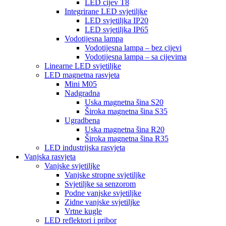
LED cijev T8
Integrirane LED svjetiljke
LED svjetiljka IP20
LED svjetiljka IP65
Vodotijesna lampa
Vodotijesna lampa – bez cijevi
Vodotijesna lampa – sa cijevima
Linearne LED svjetiljke
LED magnetna rasvjeta
Mini M05
Nadgradna
Uska magnetna šina S20
Široka magnetna šina S35
Ugradbena
Uska magnetna šina R20
Široka magnetna šina R35
LED industrijska rasvjeta
Vanjska rasvjeta
Vanjske svjetiljke
Vanjske stropne svjetiljke
Svjetiljke sa senzorom
Podne vanjske svjetiljke
Zidne vanjske svjetiljke
Vrtne kugle
LED reflektori i pribor