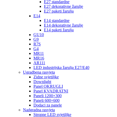
E27 standardne
E27 dekorativne žarulje
E27 paketi žarulja
E14
E14 standardne
E14 dekorativne žarulje
E14 paketi žarulja
GU10
G9
R7S
G4
MR11
MR16
AR111
LED industrijska žarulja E27/E40
Ugradbena rasvjeta
Zidne svjetiljke
Downlight
Panel OKRUGLI
Panel KVADRATNI
Paneli 1200×300
Paneli 600×600
Dodaci za panele
Nadgradna rasvjeta
Stropne LED svjetiljke