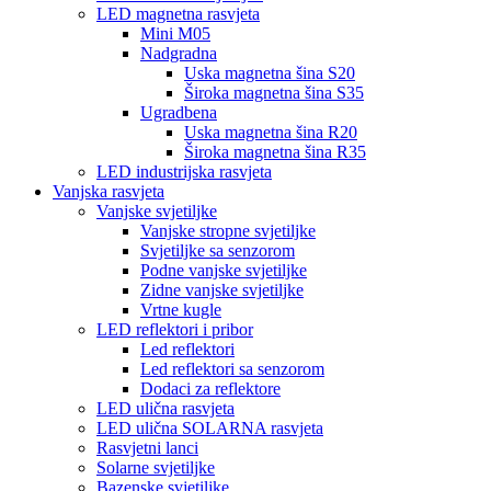
LED magnetna rasvjeta
Mini M05
Nadgradna
Uska magnetna šina S20
Široka magnetna šina S35
Ugradbena
Uska magnetna šina R20
Široka magnetna šina R35
LED industrijska rasvjeta
Vanjska rasvjeta
Vanjske svjetiljke
Vanjske stropne svjetiljke
Svjetiljke sa senzorom
Podne vanjske svjetiljke
Zidne vanjske svjetiljke
Vrtne kugle
LED reflektori i pribor
Led reflektori
Led reflektori sa senzorom
Dodaci za reflektore
LED ulična rasvjeta
LED ulična SOLARNA rasvjeta
Rasvjetni lanci
Solarne svjetiljke
Bazenske svjetiljke