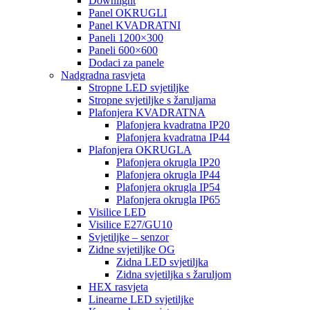
Downlight
Panel OKRUGLI
Panel KVADRATNI
Paneli 1200×300
Paneli 600×600
Dodaci za panele
Nadgradna rasvjeta
Stropne LED svjetiljke
Stropne svjetiljke s žaruljama
Plafonjera KVADRATNA
Plafonjera kvadratna IP20
Plafonjera kvadratna IP44
Plafonjera OKRUGLA
Plafonjera okrugla IP20
Plafonjera okrugla IP44
Plafonjera okrugla IP54
Plafonjera okrugla IP65
Visilice LED
Visilice E27/GU10
Svjetiljke – senzor
Zidne svjetiljke OG
Zidna LED svjetiljka
Zidna svjetiljka s žaruljom
HEX rasvjeta
Linearne LED svjetiljke