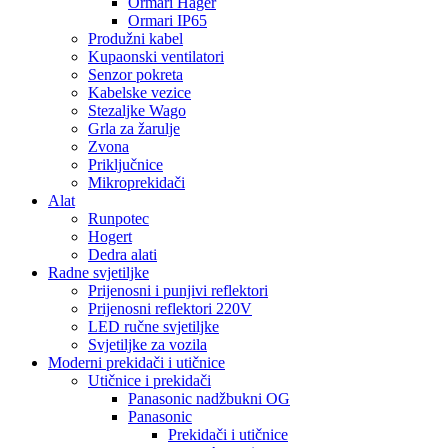
Ormari Hager
Ormari IP65
Produžni kabel
Kupaonski ventilatori
Senzor pokreta
Kabelske vezice
Stezaljke Wago
Grla za žarulje
Zvona
Priključnice
Mikroprekidači
Alat
Runpotec
Hogert
Dedra alati
Radne svjetiljke
Prijenosni i punjivi reflektori
Prijenosni reflektori 220V
LED ručne svjetiljke
Svjetiljke za vozila
Moderni prekidači i utičnice
Utičnice i prekidači
Panasonic nadžbukni OG
Panasonic
Prekidači i utičnice