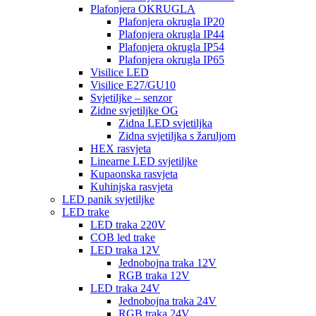
Plafonjera OKRUGLA
Plafonjera okrugla IP20
Plafonjera okrugla IP44
Plafonjera okrugla IP54
Plafonjera okrugla IP65
Visilice LED
Visilice E27/GU10
Svjetiljke – senzor
Zidne svjetiljke OG
Zidna LED svjetiljka
Zidna svjetiljka s žaruljom
HEX rasvjeta
Linearne LED svjetiljke
Kupaonska rasvjeta
Kuhinjska rasvjeta
LED panik svjetiljke
LED trake
LED traka 220V
COB led trake
LED traka 12V
Jednobojna traka 12V
RGB traka 12V
LED traka 24V
Jednobojna traka 24V
RGB traka 24V