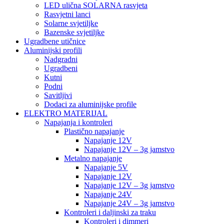
LED ulična SOLARNA rasvjeta
Rasvjetni lanci
Solarne svjetiljke
Bazenske svjetiljke
Ugradbene utičnice
Aluminijski profili
Nadgradni
Ugradbeni
Kutni
Podni
Savitljivi
Dodaci za aluminijske profile
ELEKTRO MATERIJAL
Napajanja i kontroleri
Plastično napajanje
Napajanje 12V
Napajanje 12V – 3g jamstvo
Metalno napajanje
Napajanje 5V
Napajanje 12V
Napajanje 12V – 3g jamstvo
Napajanje 24V
Napajanje 24V – 3g jamstvo
Kontroleri i daljinski za traku
Kontroleri i dimmeri