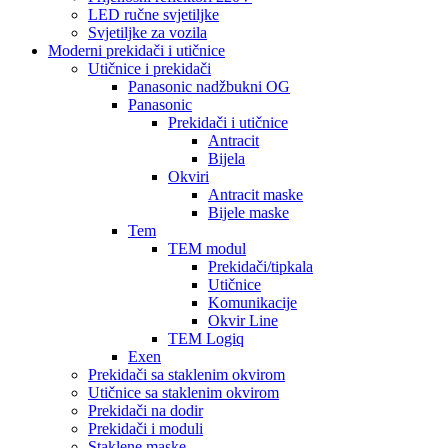
LED ručne svjetiljke
Svjetiljke za vozila
Moderni prekidači i utičnice
Utičnice i prekidači
Panasonic nadžbukni OG
Panasonic
Prekidači i utičnice
Antracit
Bijela
Okviri
Antracit maske
Bijele maske
Tem
TEM modul
Prekidači/tipkala
Utičnice
Komunikacije
Okvir Line
TEM Logiq
Exen
Prekidači sa staklenim okvirom
Utičnice sa staklenim okvirom
Prekidači na dodir
Prekidači i moduli
Staklene maske