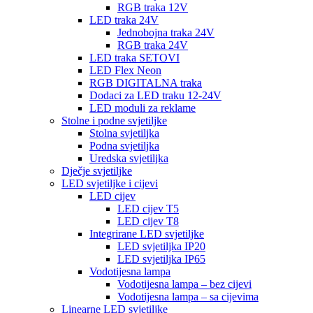
RGB traka 12V
LED traka 24V
Jednobojna traka 24V
RGB traka 24V
LED traka SETOVI
LED Flex Neon
RGB DIGITALNA traka
Dodaci za LED traku 12-24V
LED moduli za reklame
Stolne i podne svjetiljke
Stolna svjetiljka
Podna svjetiljka
Uredska svjetiljka
Dječje svjetiljke
LED svjetiljke i cijevi
LED cijev
LED cijev T5
LED cijev T8
Integrirane LED svjetiljke
LED svjetiljka IP20
LED svjetiljka IP65
Vodotijesna lampa
Vodotijesna lampa – bez cijevi
Vodotijesna lampa – sa cijevima
Linearne LED svjetiljke