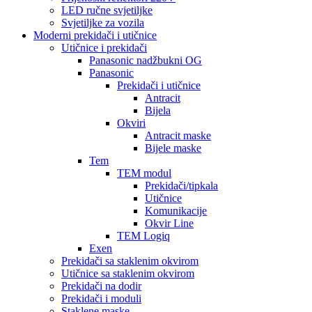
LED ručne svjetiljke
Svjetiljke za vozila
Moderni prekidači i utičnice
Utičnice i prekidači
Panasonic nadžbukni OG
Panasonic
Prekidači i utičnice
Antracit
Bijela
Okviri
Antracit maske
Bijele maske
Tem
TEM modul
Prekidači/tipkala
Utičnice
Komunikacije
Okvir Line
TEM Logiq
Exen
Prekidači sa staklenim okvirom
Utičnice sa staklenim okvirom
Prekidači na dodir
Prekidači i moduli
Staklene maske