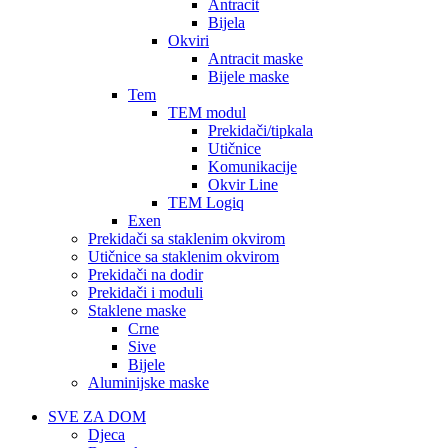
Antracit
Bijela
Okviri
Antracit maske
Bijele maske
Tem
TEM modul
Prekidači/tipkala
Utičnice
Komunikacije
Okvir Line
TEM Logiq
Exen
Prekidači sa staklenim okvirom
Utičnice sa staklenim okvirom
Prekidači na dodir
Prekidači i moduli
Staklene maske
Crne
Sive
Bijele
Aluminijske maske
SVE ZA DOM
Djeca