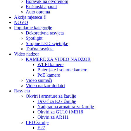
Boravak na otvorenom
Kućanski aparati
Auto oprema
Akcija mjeseca!!!
NOVO
Popularne kategorije
Dekorativna rasvjeta
Spotlight
Stropne LED svjetiljke
Tračna rasvjeta
Video nadzor
KAMERE ZA VIDEO NADZOR
WI-FI kamere
Baterijske i solarne kamere
PoE kamere
Video snimači
Video nadzor dodatci
Rasvjeta
Okviri i armature za žarulje
Držač za E27 žarulje
Nadgradna armatura za žarulje
Okviri za GU10 i MR16
Okviri za AR111
LED žarulje
E27