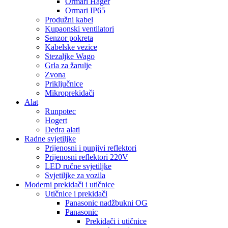
Ormari Hager
Ormari IP65
Produžni kabel
Kupaonski ventilatori
Senzor pokreta
Kabelske vezice
Stezaljke Wago
Grla za žarulje
Zvona
Priključnice
Mikroprekidači
Alat
Runpotec
Hogert
Dedra alati
Radne svjetiljke
Prijenosni i punjivi reflektori
Prijenosni reflektori 220V
LED ručne svjetiljke
Svjetiljke za vozila
Moderni prekidači i utičnice
Utičnice i prekidači
Panasonic nadžbukni OG
Panasonic
Prekidači i utičnice