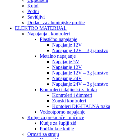
Ugradbeni
Kutni
Podni
Savitljivi
Dodaci za aluminijske profile
ELEKTRO MATERIJAL
Napajanja i kontroleri
Plastično napajanje
Napajanje 12V
Napajanje 12V – 3g jamstvo
Metalno napajanje
Napajanje 5V
Napajanje 12V
Napajanje 12V – 3g jamstvo
Napajanje 24V
Napajanje 24V – 3g jamstvo
Kontroleri i daljinski za traku
Kontroleri i dimmeri
Zonski kontroleri
Kontoleri DIGITALNA traka
Vodootporno napajanje
Kutije za prekidače i utičnice
Kutije za šuplji zid
Podžbukne kutije
Ormari za struju