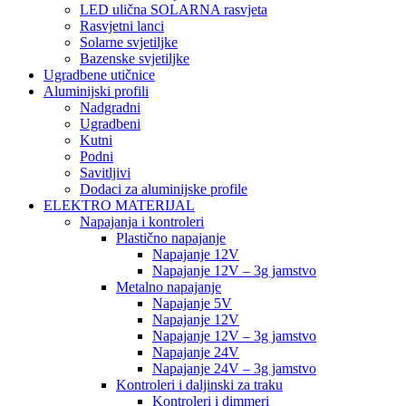
LED ulična SOLARNA rasvjeta
Rasvjetni lanci
Solarne svjetiljke
Bazenske svjetiljke
Ugradbene utičnice
Aluminijski profili
Nadgradni
Ugradbeni
Kutni
Podni
Savitljivi
Dodaci za aluminijske profile
ELEKTRO MATERIJAL
Napajanja i kontroleri
Plastično napajanje
Napajanje 12V
Napajanje 12V – 3g jamstvo
Metalno napajanje
Napajanje 5V
Napajanje 12V
Napajanje 12V – 3g jamstvo
Napajanje 24V
Napajanje 24V – 3g jamstvo
Kontroleri i daljinski za traku
Kontroleri i dimmeri