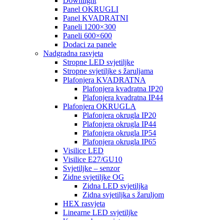
Downlight
Panel OKRUGLI
Panel KVADRATNI
Paneli 1200×300
Paneli 600×600
Dodaci za panele
Nadgradna rasvjeta
Stropne LED svjetiljke
Stropne svjetiljke s žaruljama
Plafonjera KVADRATNA
Plafonjera kvadratna IP20
Plafonjera kvadratna IP44
Plafonjera OKRUGLA
Plafonjera okrugla IP20
Plafonjera okrugla IP44
Plafonjera okrugla IP54
Plafonjera okrugla IP65
Visilice LED
Visilice E27/GU10
Svjetiljke – senzor
Zidne svjetiljke OG
Zidna LED svjetiljka
Zidna svjetiljka s žaruljom
HEX rasvjeta
Linearne LED svjetiljke