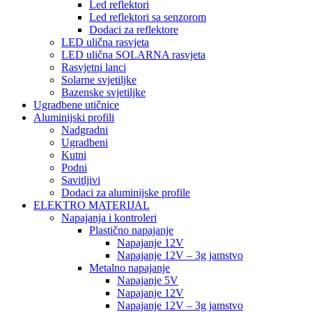
Led reflektori
Led reflektori sa senzorom
Dodaci za reflektore
LED ulična rasvjeta
LED ulična SOLARNA rasvjeta
Rasvjetni lanci
Solarne svjetiljke
Bazenske svjetiljke
Ugradbene utičnice
Aluminijski profili
Nadgradni
Ugradbeni
Kutni
Podni
Savitljivi
Dodaci za aluminijske profile
ELEKTRO MATERIJAL
Napajanja i kontroleri
Plastično napajanje
Napajanje 12V
Napajanje 12V – 3g jamstvo
Metalno napajanje
Napajanje 5V
Napajanje 12V
Napajanje 12V – 3g jamstvo