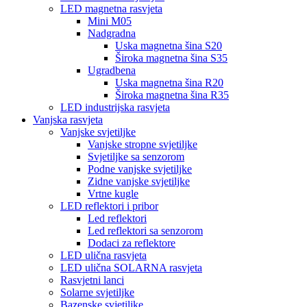
LED magnetna rasvjeta
Mini M05
Nadgradna
Uska magnetna šina S20
Široka magnetna šina S35
Ugradbena
Uska magnetna šina R20
Široka magnetna šina R35
LED industrijska rasvjeta
Vanjska rasvjeta
Vanjske svjetiljke
Vanjske stropne svjetiljke
Svjetiljke sa senzorom
Podne vanjske svjetiljke
Zidne vanjske svjetiljke
Vrtne kugle
LED reflektori i pribor
Led reflektori
Led reflektori sa senzorom
Dodaci za reflektore
LED ulična rasvjeta
LED ulična SOLARNA rasvjeta
Rasvjetni lanci
Solarne svjetiljke
Bazenske svjetiljke