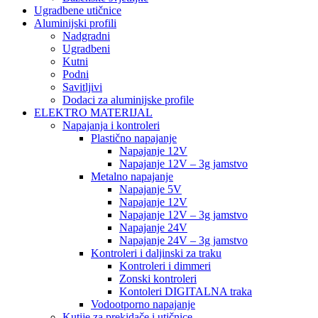
Ugradbene utičnice
Aluminijski profili
Nadgradni
Ugradbeni
Kutni
Podni
Savitljivi
Dodaci za aluminijske profile
ELEKTRO MATERIJAL
Napajanja i kontroleri
Plastično napajanje
Napajanje 12V
Napajanje 12V – 3g jamstvo
Metalno napajanje
Napajanje 5V
Napajanje 12V
Napajanje 12V – 3g jamstvo
Napajanje 24V
Napajanje 24V – 3g jamstvo
Kontroleri i daljinski za traku
Kontroleri i dimmeri
Zonski kontroleri
Kontoleri DIGITALNA traka
Vodootporno napajanje
Kutije za prekidače i utičnice