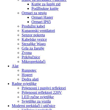
Kutije za šuplji zid
Podžbukne kutije
Ormari za struju
Ormari Hager
Ormari IP65
Produžni kabel
Kupaonski ventilatori
Senzor pokreta
Kabelske vezice
Stezaljke Wago
Grla za žarulje
Zvona
Priključnice
Mikroprekidači
Alat
Runpotec
Hogert
Dedra alati
Radne svjetiljke
Prijenosni i punjivi reflektori
Prijenosni reflektori 220V
LED ručne svjetiljke
Svjetiljke za vozila
Moderni prekidači i utičnice