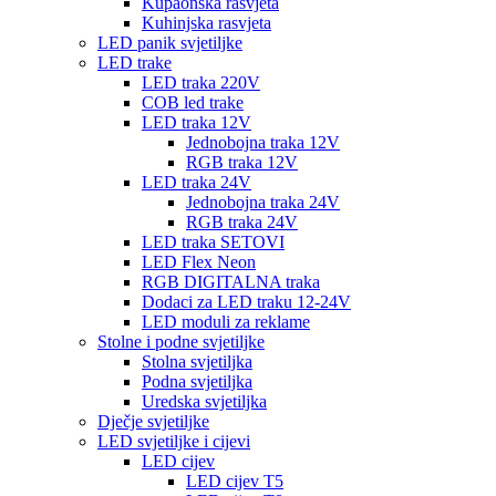
Kupaonska rasvjeta
Kuhinjska rasvjeta
LED panik svjetiljke
LED trake
LED traka 220V
COB led trake
LED traka 12V
Jednobojna traka 12V
RGB traka 12V
LED traka 24V
Jednobojna traka 24V
RGB traka 24V
LED traka SETOVI
LED Flex Neon
RGB DIGITALNA traka
Dodaci za LED traku 12-24V
LED moduli za reklame
Stolne i podne svjetiljke
Stolna svjetiljka
Podna svjetiljka
Uredska svjetiljka
Dječje svjetiljke
LED svjetiljke i cijevi
LED cijev
LED cijev T5