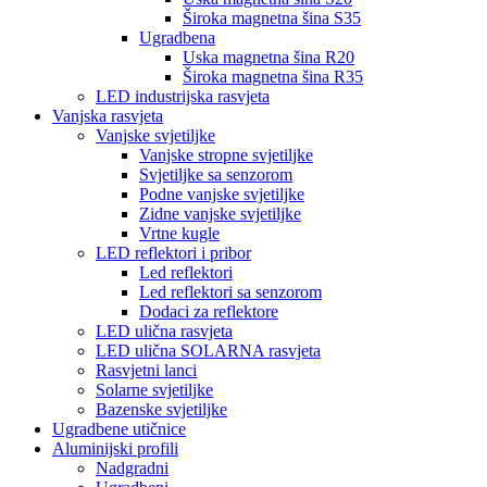
Široka magnetna šina S35
Ugradbena
Uska magnetna šina R20
Široka magnetna šina R35
LED industrijska rasvjeta
Vanjska rasvjeta
Vanjske svjetiljke
Vanjske stropne svjetiljke
Svjetiljke sa senzorom
Podne vanjske svjetiljke
Zidne vanjske svjetiljke
Vrtne kugle
LED reflektori i pribor
Led reflektori
Led reflektori sa senzorom
Dodaci za reflektore
LED ulična rasvjeta
LED ulična SOLARNA rasvjeta
Rasvjetni lanci
Solarne svjetiljke
Bazenske svjetiljke
Ugradbene utičnice
Aluminijski profili
Nadgradni