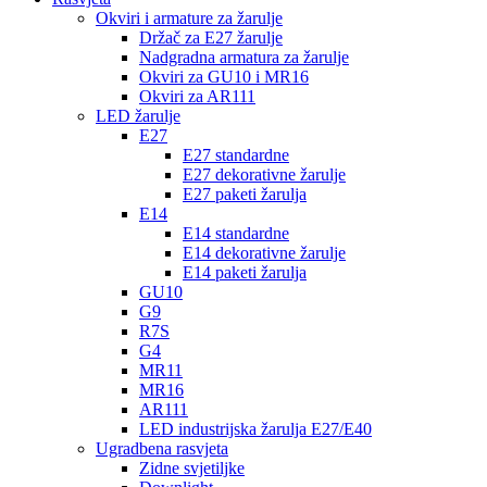
Okviri i armature za žarulje
Držač za E27 žarulje
Nadgradna armatura za žarulje
Okviri za GU10 i MR16
Okviri za AR111
LED žarulje
E27
E27 standardne
E27 dekorativne žarulje
E27 paketi žarulja
E14
E14 standardne
E14 dekorativne žarulje
E14 paketi žarulja
GU10
G9
R7S
G4
MR11
MR16
AR111
LED industrijska žarulja E27/E40
Ugradbena rasvjeta
Zidne svjetiljke