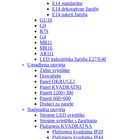
E14 standardne
E14 dekorativne žarulje
E14 paketi žarulja
GU10
G9
R7S
G4
MR11
MR16
AR111
LED industrijska žarulja E27/E40
Ugradbena rasvjeta
Zidne svjetiljke
Downlight
Panel OKRUGLI
Panel KVADRATNI
Paneli 1200×300
Paneli 600×600
Dodaci za panele
Nadgradna rasvjeta
Stropne LED svjetiljke
Stropne svjetiljke s žaruljama
Plafonjera KVADRATNA
Plafonjera kvadratna IP20
Plafonjera kvadratna IP44