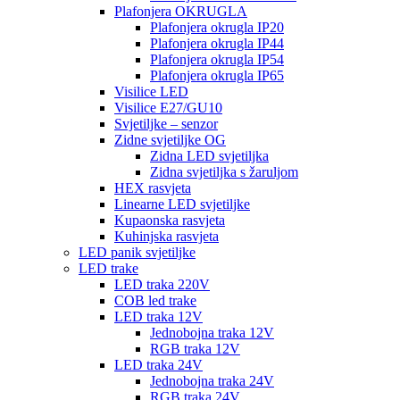
Plafonjera OKRUGLA
Plafonjera okrugla IP20
Plafonjera okrugla IP44
Plafonjera okrugla IP54
Plafonjera okrugla IP65
Visilice LED
Visilice E27/GU10
Svjetiljke – senzor
Zidne svjetiljke OG
Zidna LED svjetiljka
Zidna svjetiljka s žaruljom
HEX rasvjeta
Linearne LED svjetiljke
Kupaonska rasvjeta
Kuhinjska rasvjeta
LED panik svjetiljke
LED trake
LED traka 220V
COB led trake
LED traka 12V
Jednobojna traka 12V
RGB traka 12V
LED traka 24V
Jednobojna traka 24V
RGB traka 24V