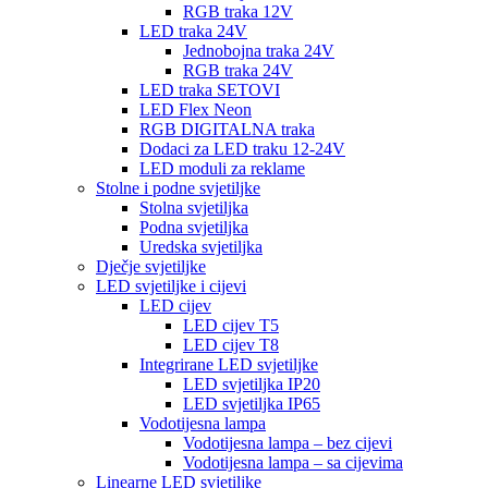
RGB traka 12V
LED traka 24V
Jednobojna traka 24V
RGB traka 24V
LED traka SETOVI
LED Flex Neon
RGB DIGITALNA traka
Dodaci za LED traku 12-24V
LED moduli za reklame
Stolne i podne svjetiljke
Stolna svjetiljka
Podna svjetiljka
Uredska svjetiljka
Dječje svjetiljke
LED svjetiljke i cijevi
LED cijev
LED cijev T5
LED cijev T8
Integrirane LED svjetiljke
LED svjetiljka IP20
LED svjetiljka IP65
Vodotijesna lampa
Vodotijesna lampa – bez cijevi
Vodotijesna lampa – sa cijevima
Linearne LED svjetiljke