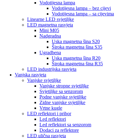
Vodotijesna lampa
Vodotijesna lampa – bez cijevi
Vodotijesna lampa – sa cijevima
Linearne LED svjetiljke
LED magnetna rasvjeta
Mini M05
Nadgradna
Uska magnetna šina S20
Široka magnetna šina S35
Ugradbena
Uska magnetna šina R20
Široka magnetna šina R35
LED industrijska rasvjeta
Vanjska rasvjeta
Vanjske svjetiljke
Vanjske stropne svjetiljke
Svjetiljke sa senzorom
Podne vanjske svjetiljke
Zidne vanjske svjetiljke
Vrtne kugle
LED reflektori i pribor
Led reflektori
Led reflektori sa senzorom
Dodaci za reflektore
LED ulična rasvjeta