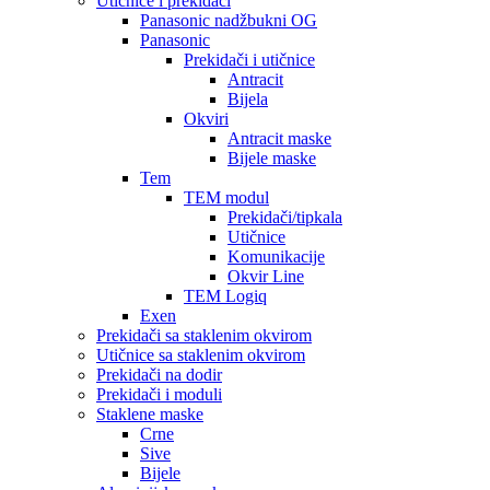
Utičnice i prekidači
Panasonic nadžbukni OG
Panasonic
Prekidači i utičnice
Antracit
Bijela
Okviri
Antracit maske
Bijele maske
Tem
TEM modul
Prekidači/tipkala
Utičnice
Komunikacije
Okvir Line
TEM Logiq
Exen
Prekidači sa staklenim okvirom
Utičnice sa staklenim okvirom
Prekidači na dodir
Prekidači i moduli
Staklene maske
Crne
Sive
Bijele