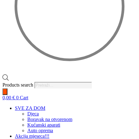
Products search
0,00
€
0
Cart
SVE ZA DOM
Djeca
Boravak na otvorenom
Kućanski aparati
Auto oprema
Akcija mjeseca!!!