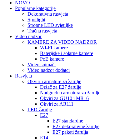
NOVO
Popularne kategorije
Dekorativna rasvjeta
Spotlight
Stropne LED svjetiljke
Tračna rasvjeta
Video nadzor
KAMERE ZA VIDEO NADZOR
WI-FI kamere
Baterijske i solarne kamere
PoE kamere
Video snimači
Video nadzor dodatci
Rasvjeta
Okviri i armature za žarulje
Držač za E27 žarulje
Nadgradna armatura za žarulje
Okviri za GU10 i MR16
Okviri za AR111
LED žarulje
E27
E27 standardne
E27 dekorativne žarulje
E27 paketi žarulja
E14