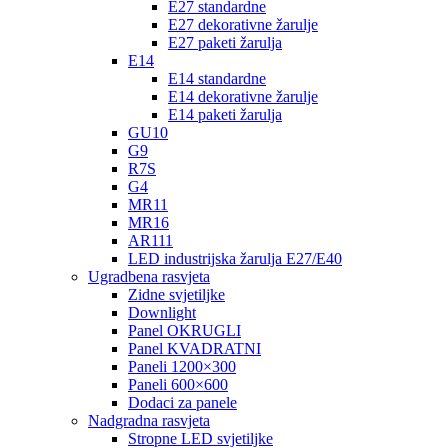
E27 standardne
E27 dekorativne žarulje
E27 paketi žarulja
E14
E14 standardne
E14 dekorativne žarulje
E14 paketi žarulja
GU10
G9
R7S
G4
MR11
MR16
AR111
LED industrijska žarulja E27/E40
Ugradbena rasvjeta
Zidne svjetiljke
Downlight
Panel OKRUGLI
Panel KVADRATNI
Paneli 1200×300
Paneli 600×600
Dodaci za panele
Nadgradna rasvjeta
Stropne LED svjetiljke