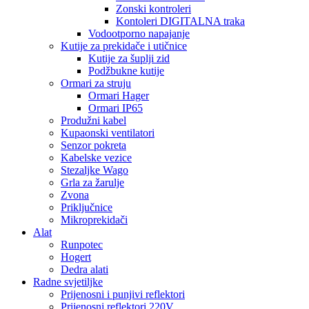
Zonski kontroleri
Kontoleri DIGITALNA traka
Vodootporno napajanje
Kutije za prekidače i utičnice
Kutije za šuplji zid
Podžbukne kutije
Ormari za struju
Ormari Hager
Ormari IP65
Produžni kabel
Kupaonski ventilatori
Senzor pokreta
Kabelske vezice
Stezaljke Wago
Grla za žarulje
Zvona
Priključnice
Mikroprekidači
Alat
Runpotec
Hogert
Dedra alati
Radne svjetiljke
Prijenosni i punjivi reflektori
Prijenosni reflektori 220V