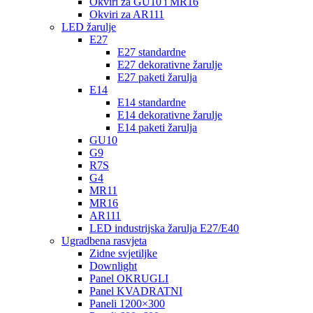
Okviri za GU10 i MR16
Okviri za AR111
LED žarulje
E27
E27 standardne
E27 dekorativne žarulje
E27 paketi žarulja
E14
E14 standardne
E14 dekorativne žarulje
E14 paketi žarulja
GU10
G9
R7S
G4
MR11
MR16
AR111
LED industrijska žarulja E27/E40
Ugradbena rasvjeta
Zidne svjetiljke
Downlight
Panel OKRUGLI
Panel KVADRATNI
Paneli 1200×300