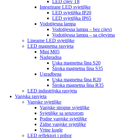
LED cijev T8
Integrirane LED svjetiljke
LED svjetiljka IP20
LED svjetiljka IP65
Vodotijesna lampa
Vodotijesna lampa – bez cijevi
Vodotijesna lampa – sa cijevima
Linearne LED svjetiljke
LED magnetna rasvjeta
Mini M05
Nadgradna
Uska magnetna šina S20
Široka magnetna šina S35
Ugradbena
Uska magnetna šina R20
Široka magnetna šina R35
LED industrijska rasvjeta
Vanjska rasvjeta
Vanjske svjetiljke
Vanjske stropne svjetiljke
Svjetiljke sa senzorom
Podne vanjske svjetiljke
Zidne vanjske svjetiljke
Vrtne kugle
LED reflektori i pribor