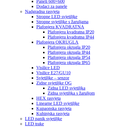
Paneli 600×600
Dodaci za panele
Nadgradna rasvjeta
Stropne LED svjetiljke
Stropne svjetiljke s žaruljama
Plafonjera KVADRATNA
Plafonjera kvadratna IP20
Plafonjera kvadratna IP44
Plafonjera OKRUGLA
Plafonjera okrugla IP20
Plafonjera okrugla IP44
Plafonjera okrugla IP54
Plafonjera okrugla IP65
Visilice LED
Visilice E27/GU10
Svjetiljke – senzor
Zidne svjetiljke OG
Zidna LED svjetiljka
Zidna svjetiljka s žaruljom
HEX rasvjeta
Linearne LED svjetiljke
Kupaonska rasvjeta
Kuhinjska rasvjeta
LED panik svjetiljke
LED trake