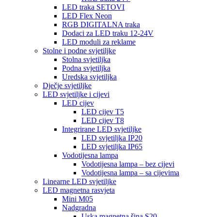
LED traka SETOVI
LED Flex Neon
RGB DIGITALNA traka
Dodaci za LED traku 12-24V
LED moduli za reklame
Stolne i podne svjetiljke
Stolna svjetiljka
Podna svjetiljka
Uredska svjetiljka
Dječje svjetiljke
LED svjetiljke i cijevi
LED cijev
LED cijev T5
LED cijev T8
Integrirane LED svjetiljke
LED svjetiljka IP20
LED svjetiljka IP65
Vodotijesna lampa
Vodotijesna lampa – bez cijevi
Vodotijesna lampa – sa cijevima
Linearne LED svjetiljke
LED magnetna rasvjeta
Mini M05
Nadgradna
Uska magnetna šina S20