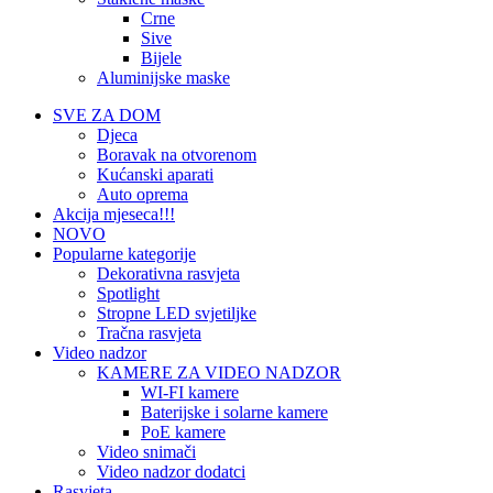
Crne
Sive
Bijele
Aluminijske maske
SVE ZA DOM
Djeca
Boravak na otvorenom
Kućanski aparati
Auto oprema
Akcija mjeseca!!!
NOVO
Popularne kategorije
Dekorativna rasvjeta
Spotlight
Stropne LED svjetiljke
Tračna rasvjeta
Video nadzor
KAMERE ZA VIDEO NADZOR
WI-FI kamere
Baterijske i solarne kamere
PoE kamere
Video snimači
Video nadzor dodatci
Rasvjeta