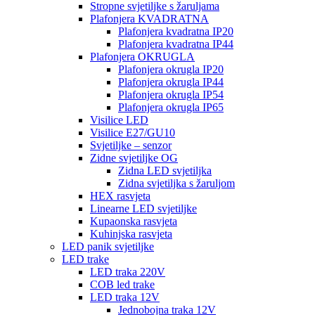
Stropne svjetiljke s žaruljama
Plafonjera KVADRATNA
Plafonjera kvadratna IP20
Plafonjera kvadratna IP44
Plafonjera OKRUGLA
Plafonjera okrugla IP20
Plafonjera okrugla IP44
Plafonjera okrugla IP54
Plafonjera okrugla IP65
Visilice LED
Visilice E27/GU10
Svjetiljke – senzor
Zidne svjetiljke OG
Zidna LED svjetiljka
Zidna svjetiljka s žaruljom
HEX rasvjeta
Linearne LED svjetiljke
Kupaonska rasvjeta
Kuhinjska rasvjeta
LED panik svjetiljke
LED trake
LED traka 220V
COB led trake
LED traka 12V
Jednobojna traka 12V