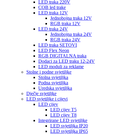
LED traka 220V
COB led trake
LED traka 12V
Jednobojna traka 12V
RGB traka 12V
LED traka 24V
Jednobojna traka 24V
RGB traka 24V
LED traka SETOVI
LED Flex Neon
RGB DIGITALNA traka
Dodaci za LED traku 12-24V
LED moduli za reklame
Stolne i podne svjetiljke
Stolna svjetiljka
Podna svjetiljka
Uredska svjetiljka
Dječje svjetiljke
LED svjetiljke i cijevi
LED cijev
LED cijev T5
LED cijev T8
Integrirane LED svjetiljke
LED svjetiljka IP20
LED svjetiljka IP65