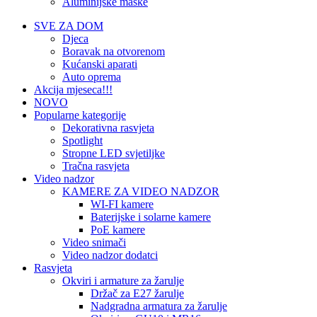
Aluminijske maske
SVE ZA DOM
Djeca
Boravak na otvorenom
Kućanski aparati
Auto oprema
Akcija mjeseca!!!
NOVO
Popularne kategorije
Dekorativna rasvjeta
Spotlight
Stropne LED svjetiljke
Tračna rasvjeta
Video nadzor
KAMERE ZA VIDEO NADZOR
WI-FI kamere
Baterijske i solarne kamere
PoE kamere
Video snimači
Video nadzor dodatci
Rasvjeta
Okviri i armature za žarulje
Držač za E27 žarulje
Nadgradna armatura za žarulje