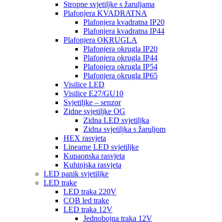
Stropne svjetiljke s žaruljama
Plafonjera KVADRATNA
Plafonjera kvadratna IP20
Plafonjera kvadratna IP44
Plafonjera OKRUGLA
Plafonjera okrugla IP20
Plafonjera okrugla IP44
Plafonjera okrugla IP54
Plafonjera okrugla IP65
Visilice LED
Visilice E27/GU10
Svjetiljke – senzor
Zidne svjetiljke OG
Zidna LED svjetiljka
Zidna svjetiljka s žaruljom
HEX rasvjeta
Linearne LED svjetiljke
Kupaonska rasvjeta
Kuhinjska rasvjeta
LED panik svjetiljke
LED trake
LED traka 220V
COB led trake
LED traka 12V
Jednobojna traka 12V