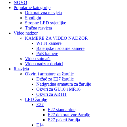
NOVO
Popularne kategorije
Dekorativna rasvjeta
Spotlight
Stropne LED svjetiljke
Tračna rasvjeta
Video nadzor
KAMERE ZA VIDEO NADZOR
WI-FI kamere
Baterijske i solarne kamere
PoE kamere
Video snimači
Video nadzor dodatci
Rasvjeta
Okviri i armature za žarulje
Držač za E27 žarulje
Nadgradna armatura za žarulje
Okviri za GU10 i MR16
Okviri za AR111
LED žarulje
E27
E27 standardne
E27 dekorativne žarulje
E27 paketi žarulja
E14