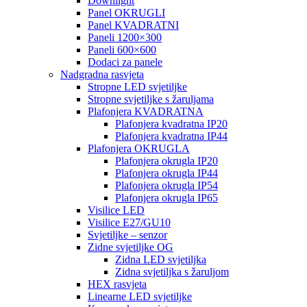
Downlight
Panel OKRUGLI
Panel KVADRATNI
Paneli 1200×300
Paneli 600×600
Dodaci za panele
Nadgradna rasvjeta
Stropne LED svjetiljke
Stropne svjetiljke s žaruljama
Plafonjera KVADRATNA
Plafonjera kvadratna IP20
Plafonjera kvadratna IP44
Plafonjera OKRUGLA
Plafonjera okrugla IP20
Plafonjera okrugla IP44
Plafonjera okrugla IP54
Plafonjera okrugla IP65
Visilice LED
Visilice E27/GU10
Svjetiljke – senzor
Zidne svjetiljke OG
Zidna LED svjetiljka
Zidna svjetiljka s žaruljom
HEX rasvjeta
Linearne LED svjetiljke