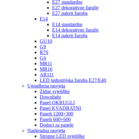
E27 standardne
E27 dekorativne žarulje
E27 paketi žarulja
E14
E14 standardne
E14 dekorativne žarulje
E14 paketi žarulja
GU10
G9
R7S
G4
MR11
MR16
AR111
LED industrijska žarulja E27/E40
Ugradbena rasvjeta
Zidne svjetiljke
Downlight
Panel OKRUGLI
Panel KVADRATNI
Paneli 1200×300
Paneli 600×600
Dodaci za panele
Nadgradna rasvjeta
Stropne LED svjetiljke