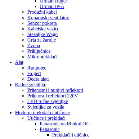
Ormari Hager
Ormari IP65
Produžni kabel
Kupaonski ventilatori
Senzor pokreta
Kabelske vezice
Stezaljke Wago
Grla za žarulje
Zvona
Priključnice
Mikroprekidači
Alat
Runpotec
Hogert
Dedra alati
Radne svjetiljke
Prijenosni i punjivi reflektori
Prijenosni reflektori 220V
LED ručne svjetiljke
Svjetiljke za vozila
Moderni prekidači i utičnice
Utičnice i prekidači
Panasonic nadžbukni OG
Panasonic
Prekidači i utičnice