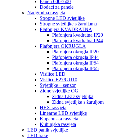
Paneli 600×600
Dodaci za panele
Nadgradna rasvjeta
Stropne LED svjetiljke
Stropne svjetiljke s žaruljama
Plafonjera KVADRATNA
Plafonjera kvadratna IP20
Plafonjera kvadratna IP44
Plafonjera OKRUGLA
Plafonjera okrugla IP20
Plafonjera okrugla IP44
Plafonjera okrugla IP54
Plafonjera okrugla IP65
Visilice LED
Visilice E27/GU10
Svjetiljke – senzor
Zidne svjetiljke OG
Zidna LED svjetiljka
Zidna svjetiljka s žaruljom
HEX rasvjeta
Linearne LED svjetiljke
Kupaonska rasvjeta
Kuhinjska rasvjeta
LED panik svjetiljke
LED trake