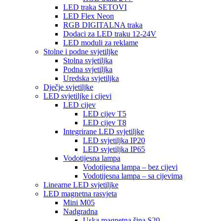
LED traka SETOVI
LED Flex Neon
RGB DIGITALNA traka
Dodaci za LED traku 12-24V
LED moduli za reklame
Stolne i podne svjetiljke
Stolna svjetiljka
Podna svjetiljka
Uredska svjetiljka
Dječje svjetiljke
LED svjetiljke i cijevi
LED cijev
LED cijev T5
LED cijev T8
Integrirane LED svjetiljke
LED svjetiljka IP20
LED svjetiljka IP65
Vodotijesna lampa
Vodotijesna lampa – bez cijevi
Vodotijesna lampa – sa cijevima
Linearne LED svjetiljke
LED magnetna rasvjeta
Mini M05
Nadgradna
Uska magnetna šina S20