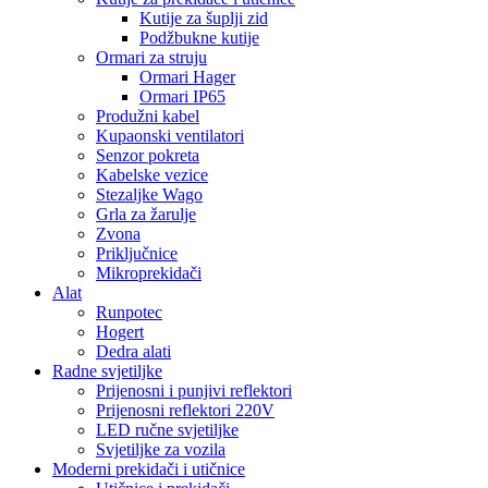
Kutije za šuplji zid
Podžbukne kutije
Ormari za struju
Ormari Hager
Ormari IP65
Produžni kabel
Kupaonski ventilatori
Senzor pokreta
Kabelske vezice
Stezaljke Wago
Grla za žarulje
Zvona
Priključnice
Mikroprekidači
Alat
Runpotec
Hogert
Dedra alati
Radne svjetiljke
Prijenosni i punjivi reflektori
Prijenosni reflektori 220V
LED ručne svjetiljke
Svjetiljke za vozila
Moderni prekidači i utičnice