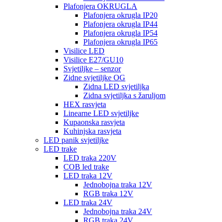
Plafonjera OKRUGLA
Plafonjera okrugla IP20
Plafonjera okrugla IP44
Plafonjera okrugla IP54
Plafonjera okrugla IP65
Visilice LED
Visilice E27/GU10
Svjetiljke – senzor
Zidne svjetiljke OG
Zidna LED svjetiljka
Zidna svjetiljka s žaruljom
HEX rasvjeta
Linearne LED svjetiljke
Kupaonska rasvjeta
Kuhinjska rasvjeta
LED panik svjetiljke
LED trake
LED traka 220V
COB led trake
LED traka 12V
Jednobojna traka 12V
RGB traka 12V
LED traka 24V
Jednobojna traka 24V
RGB traka 24V