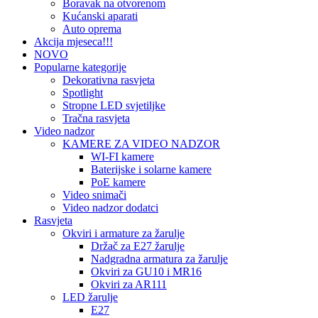
Boravak na otvorenom
Kućanski aparati
Auto oprema
Akcija mjeseca!!!
NOVO
Popularne kategorije
Dekorativna rasvjeta
Spotlight
Stropne LED svjetiljke
Tračna rasvjeta
Video nadzor
KAMERE ZA VIDEO NADZOR
WI-FI kamere
Baterijske i solarne kamere
PoE kamere
Video snimači
Video nadzor dodatci
Rasvjeta
Okviri i armature za žarulje
Držač za E27 žarulje
Nadgradna armatura za žarulje
Okviri za GU10 i MR16
Okviri za AR111
LED žarulje
E27