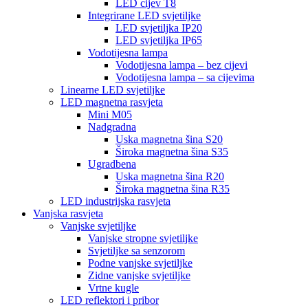
LED cijev T8
Integrirane LED svjetiljke
LED svjetiljka IP20
LED svjetiljka IP65
Vodotijesna lampa
Vodotijesna lampa – bez cijevi
Vodotijesna lampa – sa cijevima
Linearne LED svjetiljke
LED magnetna rasvjeta
Mini M05
Nadgradna
Uska magnetna šina S20
Široka magnetna šina S35
Ugradbena
Uska magnetna šina R20
Široka magnetna šina R35
LED industrijska rasvjeta
Vanjska rasvjeta
Vanjske svjetiljke
Vanjske stropne svjetiljke
Svjetiljke sa senzorom
Podne vanjske svjetiljke
Zidne vanjske svjetiljke
Vrtne kugle
LED reflektori i pribor