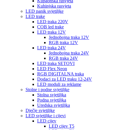
Kupaonska rasvjeta
Kuhinjska rasvjeta
LED panik svjetiljke
LED trake
LED traka 220V
COB led trake
LED traka 12V
Jednobojna traka 12V
RGB traka 12V
LED traka 24V
Jednobojna traka 24V
RGB traka 24V
LED traka SETOVI
LED Flex Neon
RGB DIGITALNA traka
Dodaci za LED traku 12-24V
LED moduli za reklame
Stolne i podne svjetiljke
Stolna svjetiljka
Podna svjetiljka
Uredska svjetiljka
Dječje svjetiljke
LED svjetiljke i cijevi
LED cijev
LED cijev T5