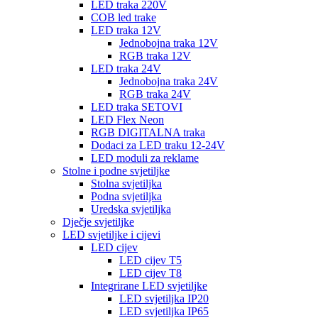
LED traka 220V
COB led trake
LED traka 12V
Jednobojna traka 12V
RGB traka 12V
LED traka 24V
Jednobojna traka 24V
RGB traka 24V
LED traka SETOVI
LED Flex Neon
RGB DIGITALNA traka
Dodaci za LED traku 12-24V
LED moduli za reklame
Stolne i podne svjetiljke
Stolna svjetiljka
Podna svjetiljka
Uredska svjetiljka
Dječje svjetiljke
LED svjetiljke i cijevi
LED cijev
LED cijev T5
LED cijev T8
Integrirane LED svjetiljke
LED svjetiljka IP20
LED svjetiljka IP65