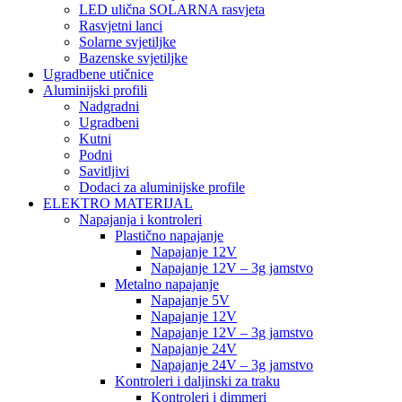
LED ulična SOLARNA rasvjeta
Rasvjetni lanci
Solarne svjetiljke
Bazenske svjetiljke
Ugradbene utičnice
Aluminijski profili
Nadgradni
Ugradbeni
Kutni
Podni
Savitljivi
Dodaci za aluminijske profile
ELEKTRO MATERIJAL
Napajanja i kontroleri
Plastično napajanje
Napajanje 12V
Napajanje 12V – 3g jamstvo
Metalno napajanje
Napajanje 5V
Napajanje 12V
Napajanje 12V – 3g jamstvo
Napajanje 24V
Napajanje 24V – 3g jamstvo
Kontroleri i daljinski za traku
Kontroleri i dimmeri