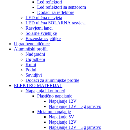
Led reflektori
Led reflektori sa senzorom
Dodaci za reflektore
LED ulična rasvjeta
LED ulična SOLARNA rasvjeta
Rasvjetni lanci
Solarne svjetiljke
Bazenske svjetiljke
Ugradbene utičnice
Aluminijski profili
Nadgradni
Ugradbeni
Kutni
Podni
Savitljivi
Dodaci za aluminijske profile
ELEKTRO MATERIJAL
Napajanja i kontroleri
Plastično napajanje
Napajanje 12V
Napajanje 12V – 3g jamstvo
Metalno napajanje
Napajanje 5V
Napajanje 12V
Napajanje 12V – 3g jamstvo