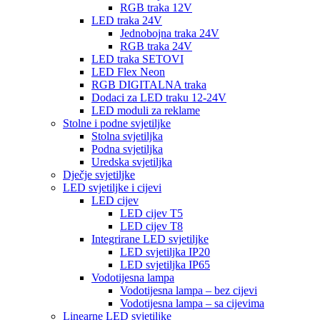
RGB traka 12V
LED traka 24V
Jednobojna traka 24V
RGB traka 24V
LED traka SETOVI
LED Flex Neon
RGB DIGITALNA traka
Dodaci za LED traku 12-24V
LED moduli za reklame
Stolne i podne svjetiljke
Stolna svjetiljka
Podna svjetiljka
Uredska svjetiljka
Dječje svjetiljke
LED svjetiljke i cijevi
LED cijev
LED cijev T5
LED cijev T8
Integrirane LED svjetiljke
LED svjetiljka IP20
LED svjetiljka IP65
Vodotijesna lampa
Vodotijesna lampa – bez cijevi
Vodotijesna lampa – sa cijevima
Linearne LED svjetiljke