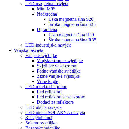
LED magnetna rasvjeta
Mini M05
Nadgradna
Uska magnetna šina S20
Široka magnetna šina S35
Ugradbena
Uska magnetna šina R20
Široka magnetna šina R35
LED industrijska rasvjeta
Vanjska rasvjeta
Vanjske svjetiljke
Vanjske stropne svjetiljke
Svjetiljke sa senzorom
Podne vanjske svjetiljke
Zidne vanjske svjetiljke
Vrtne kugle
LED reflektori i pribor
Led reflektori
Led reflektori sa senzorom
Dodaci za reflektore
LED ulična rasvjeta
LED ulična SOLARNA rasvjeta
Rasvjetni lanci
Solarne svjetiljke
Bazenske svjetiljke