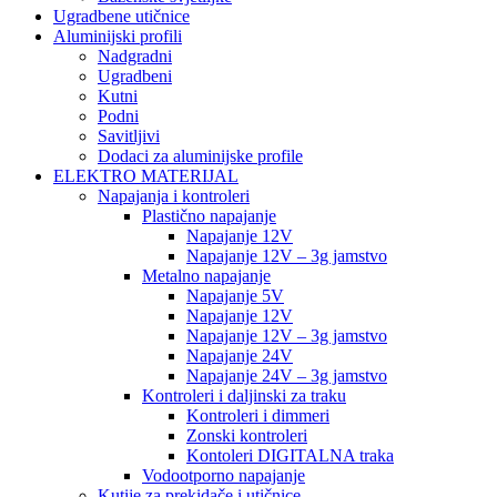
Ugradbene utičnice
Aluminijski profili
Nadgradni
Ugradbeni
Kutni
Podni
Savitljivi
Dodaci za aluminijske profile
ELEKTRO MATERIJAL
Napajanja i kontroleri
Plastično napajanje
Napajanje 12V
Napajanje 12V – 3g jamstvo
Metalno napajanje
Napajanje 5V
Napajanje 12V
Napajanje 12V – 3g jamstvo
Napajanje 24V
Napajanje 24V – 3g jamstvo
Kontroleri i daljinski za traku
Kontroleri i dimmeri
Zonski kontroleri
Kontoleri DIGITALNA traka
Vodootporno napajanje
Kutije za prekidače i utičnice