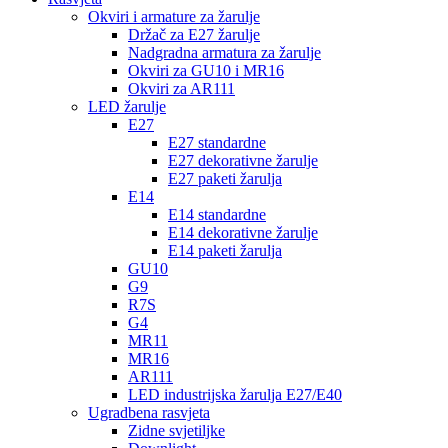
Okviri i armature za žarulje
Držač za E27 žarulje
Nadgradna armatura za žarulje
Okviri za GU10 i MR16
Okviri za AR111
LED žarulje
E27
E27 standardne
E27 dekorativne žarulje
E27 paketi žarulja
E14
E14 standardne
E14 dekorativne žarulje
E14 paketi žarulja
GU10
G9
R7S
G4
MR11
MR16
AR111
LED industrijska žarulja E27/E40
Ugradbena rasvjeta
Zidne svjetiljke