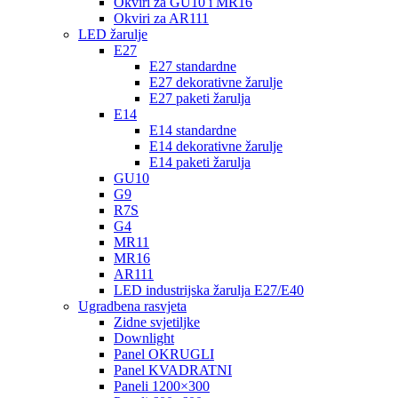
Okviri za GU10 i MR16
Okviri za AR111
LED žarulje
E27
E27 standardne
E27 dekorativne žarulje
E27 paketi žarulja
E14
E14 standardne
E14 dekorativne žarulje
E14 paketi žarulja
GU10
G9
R7S
G4
MR11
MR16
AR111
LED industrijska žarulja E27/E40
Ugradbena rasvjeta
Zidne svjetiljke
Downlight
Panel OKRUGLI
Panel KVADRATNI
Paneli 1200×300