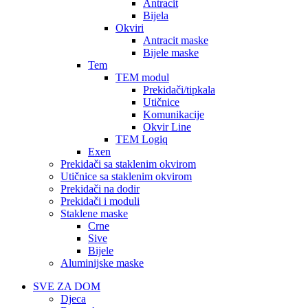
Antracit
Bijela
Okviri
Antracit maske
Bijele maske
Tem
TEM modul
Prekidači/tipkala
Utičnice
Komunikacije
Okvir Line
TEM Logiq
Exen
Prekidači sa staklenim okvirom
Utičnice sa staklenim okvirom
Prekidači na dodir
Prekidači i moduli
Staklene maske
Crne
Sive
Bijele
Aluminijske maske
SVE ZA DOM
Djeca