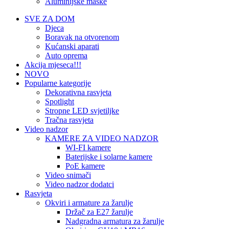
Aluminijske maske
SVE ZA DOM
Djeca
Boravak na otvorenom
Kućanski aparati
Auto oprema
Akcija mjeseca!!!
NOVO
Popularne kategorije
Dekorativna rasvjeta
Spotlight
Stropne LED svjetiljke
Tračna rasvjeta
Video nadzor
KAMERE ZA VIDEO NADZOR
WI-FI kamere
Baterijske i solarne kamere
PoE kamere
Video snimači
Video nadzor dodatci
Rasvjeta
Okviri i armature za žarulje
Držač za E27 žarulje
Nadgradna armatura za žarulje