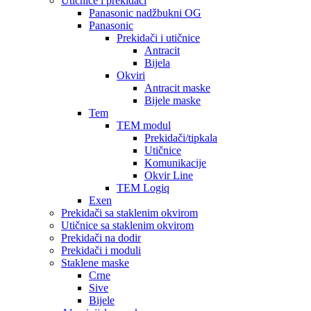
Utičnice i prekidači
Panasonic nadžbukni OG
Panasonic
Prekidači i utičnice
Antracit
Bijela
Okviri
Antracit maske
Bijele maske
Tem
TEM modul
Prekidači/tipkala
Utičnice
Komunikacije
Okvir Line
TEM Logiq
Exen
Prekidači sa staklenim okvirom
Utičnice sa staklenim okvirom
Prekidači na dodir
Prekidači i moduli
Staklene maske
Crne
Sive
Bijele