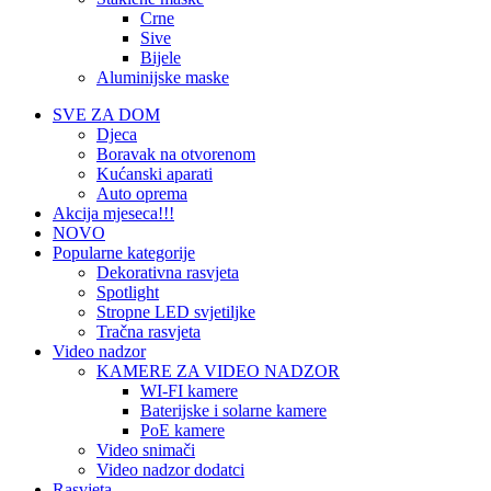
Crne
Sive
Bijele
Aluminijske maske
SVE ZA DOM
Djeca
Boravak na otvorenom
Kućanski aparati
Auto oprema
Akcija mjeseca!!!
NOVO
Popularne kategorije
Dekorativna rasvjeta
Spotlight
Stropne LED svjetiljke
Tračna rasvjeta
Video nadzor
KAMERE ZA VIDEO NADZOR
WI-FI kamere
Baterijske i solarne kamere
PoE kamere
Video snimači
Video nadzor dodatci
Rasvjeta