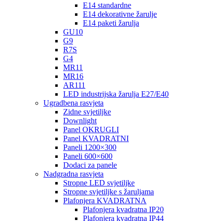
E14 standardne
E14 dekorativne žarulje
E14 paketi žarulja
GU10
G9
R7S
G4
MR11
MR16
AR111
LED industrijska žarulja E27/E40
Ugradbena rasvjeta
Zidne svjetiljke
Downlight
Panel OKRUGLI
Panel KVADRATNI
Paneli 1200×300
Paneli 600×600
Dodaci za panele
Nadgradna rasvjeta
Stropne LED svjetiljke
Stropne svjetiljke s žaruljama
Plafonjera KVADRATNA
Plafonjera kvadratna IP20
Plafonjera kvadratna IP44