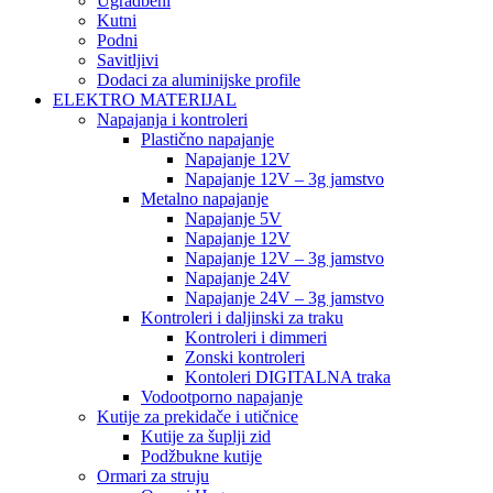
Ugradbeni
Kutni
Podni
Savitljivi
Dodaci za aluminijske profile
ELEKTRO MATERIJAL
Napajanja i kontroleri
Plastično napajanje
Napajanje 12V
Napajanje 12V – 3g jamstvo
Metalno napajanje
Napajanje 5V
Napajanje 12V
Napajanje 12V – 3g jamstvo
Napajanje 24V
Napajanje 24V – 3g jamstvo
Kontroleri i daljinski za traku
Kontroleri i dimmeri
Zonski kontroleri
Kontoleri DIGITALNA traka
Vodootporno napajanje
Kutije za prekidače i utičnice
Kutije za šuplji zid
Podžbukne kutije
Ormari za struju