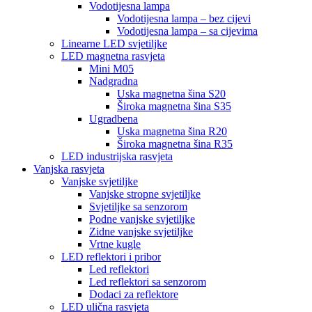
Vodotijesna lampa
Vodotijesna lampa – bez cijevi
Vodotijesna lampa – sa cijevima
Linearne LED svjetiljke
LED magnetna rasvjeta
Mini M05
Nadgradna
Uska magnetna šina S20
Široka magnetna šina S35
Ugradbena
Uska magnetna šina R20
Široka magnetna šina R35
LED industrijska rasvjeta
Vanjska rasvjeta
Vanjske svjetiljke
Vanjske stropne svjetiljke
Svjetiljke sa senzorom
Podne vanjske svjetiljke
Zidne vanjske svjetiljke
Vrtne kugle
LED reflektori i pribor
Led reflektori
Led reflektori sa senzorom
Dodaci za reflektore
LED ulična rasvjeta