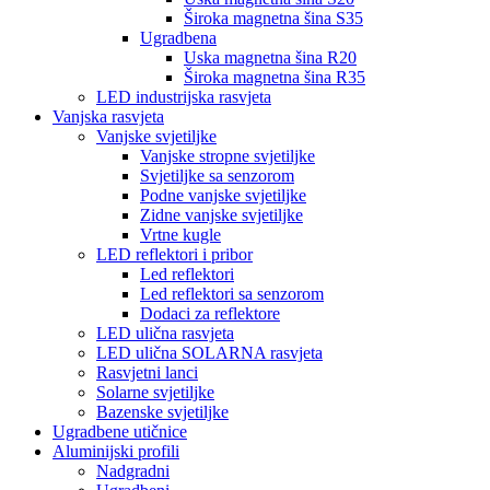
Široka magnetna šina S35
Ugradbena
Uska magnetna šina R20
Široka magnetna šina R35
LED industrijska rasvjeta
Vanjska rasvjeta
Vanjske svjetiljke
Vanjske stropne svjetiljke
Svjetiljke sa senzorom
Podne vanjske svjetiljke
Zidne vanjske svjetiljke
Vrtne kugle
LED reflektori i pribor
Led reflektori
Led reflektori sa senzorom
Dodaci za reflektore
LED ulična rasvjeta
LED ulična SOLARNA rasvjeta
Rasvjetni lanci
Solarne svjetiljke
Bazenske svjetiljke
Ugradbene utičnice
Aluminijski profili
Nadgradni