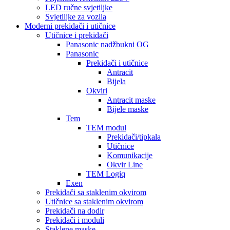
LED ručne svjetiljke
Svjetiljke za vozila
Moderni prekidači i utičnice
Utičnice i prekidači
Panasonic nadžbukni OG
Panasonic
Prekidači i utičnice
Antracit
Bijela
Okviri
Antracit maske
Bijele maske
Tem
TEM modul
Prekidači/tipkala
Utičnice
Komunikacije
Okvir Line
TEM Logiq
Exen
Prekidači sa staklenim okvirom
Utičnice sa staklenim okvirom
Prekidači na dodir
Prekidači i moduli
Staklene maske