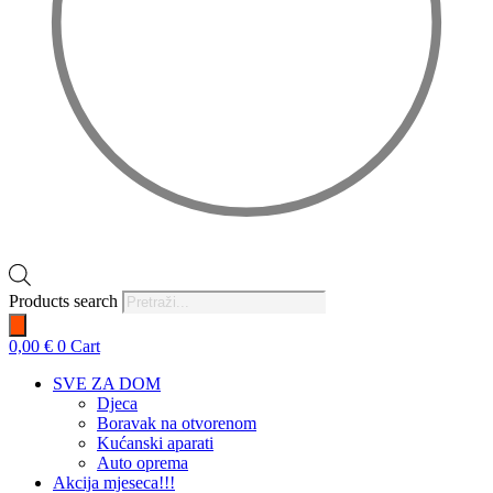
Products search
0,00
€
0
Cart
SVE ZA DOM
Djeca
Boravak na otvorenom
Kućanski aparati
Auto oprema
Akcija mjeseca!!!