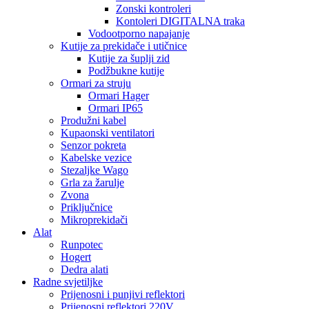
Zonski kontroleri
Kontoleri DIGITALNA traka
Vodootporno napajanje
Kutije za prekidače i utičnice
Kutije za šuplji zid
Podžbukne kutije
Ormari za struju
Ormari Hager
Ormari IP65
Produžni kabel
Kupaonski ventilatori
Senzor pokreta
Kabelske vezice
Stezaljke Wago
Grla za žarulje
Zvona
Priključnice
Mikroprekidači
Alat
Runpotec
Hogert
Dedra alati
Radne svjetiljke
Prijenosni i punjivi reflektori
Prijenosni reflektori 220V