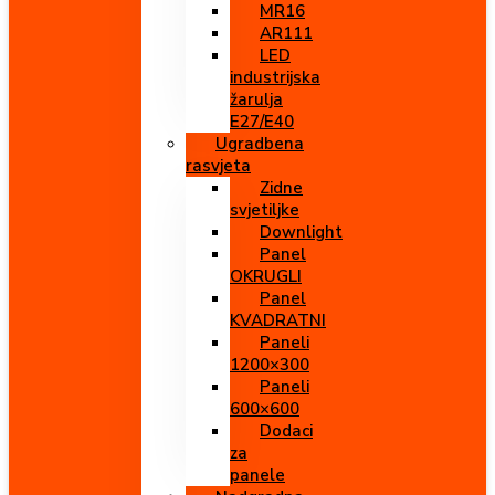
MR16
AR111
LED
industrijska
žarulja
E27/E40
Ugradbena
rasvjeta
Zidne
svjetiljke
Downlight
Panel
OKRUGLI
Panel
KVADRATNI
Paneli
1200×300
Paneli
600×600
Dodaci
za
panele