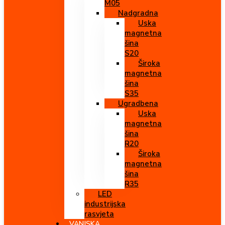
M05
Nadgradna
Uska
magnetna
šina
S20
Široka
magnetna
šina
S35
Ugradbena
Uska
magnetna
šina
R20
Široka
magnetna
šina
R35
LED
industrijska
rasvjeta
VANJSKA