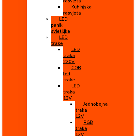
rasvjeta
Kuhinjska
rasvjeta
LED
panik
svjetiljke
LED
trake
LED
traka
220V
COB
led
trake
LED
traka
12V
Jednobojna
traka
12V
RGB
traka
12V