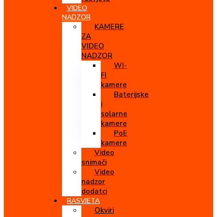
VIDEO
NADZOR
KAMERE
ZA
VIDEO
NADZOR
WI-
FI
kamere
Baterijske
i
solarne
kamere
PoE
kamere
Video
snimači
Video
nadzor
dodatci
RASVJETA
Okviri