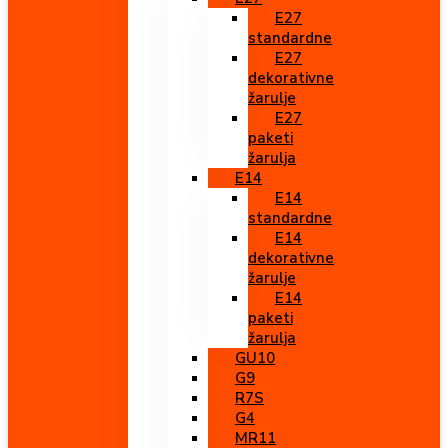
E27
standardne
E27
dekorativne
žarulje
E27
paketi
žarulja
E14
E14
standardne
E14
dekorativne
žarulje
E14
paketi
žarulja
GU10
G9
R7S
G4
MR11