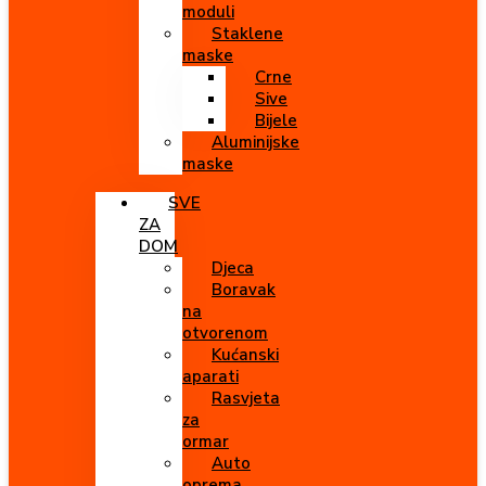
moduli
Staklene
maske
Crne
Sive
Bijele
Aluminijske
maske
SVE
ZA
DOM
Djeca
Boravak
na
otvorenom
Kućanski
aparati
Rasvjeta
za
ormar
Auto
oprema