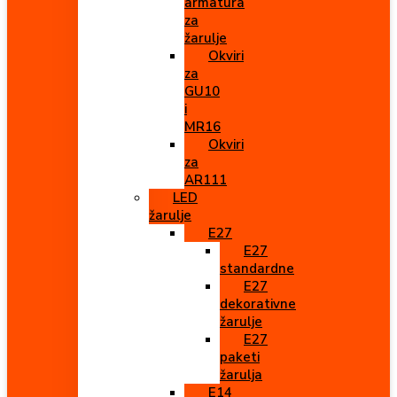
armatura
za
žarulje
Okviri
za
GU10
i
MR16
Okviri
za
AR111
LED
žarulje
E27
E27
standardne
E27
dekorativne
žarulje
E27
paketi
žarulja
E14