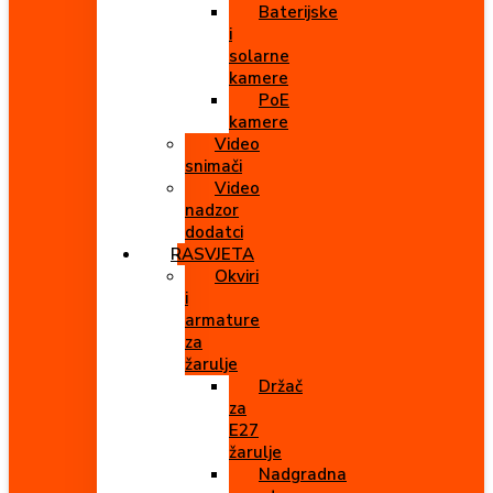
Baterijske
i
solarne
kamere
PoE
kamere
Video
snimači
Video
nadzor
dodatci
RASVJETA
Okviri
i
armature
za
žarulje
Držač
za
E27
žarulje
Nadgradna