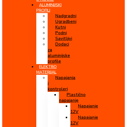
ALUMINIJSKI
PROFILI
Nadgradni
Ugradbeni
Kutni
Podni
Savitljivi
Dodaci
za
aluminijske
profile
ELEKTRO
MATERIJAL
Napajanja
i
kontroleri
Plastično
napajanje
Napajanje
12V
Napajanje
12V