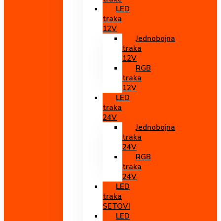
LED
traka
12V
Jednobojna
traka
12V
RGB
traka
12V
LED
traka
24V
Jednobojna
traka
24V
RGB
traka
24V
LED
traka
SETOVI
LED