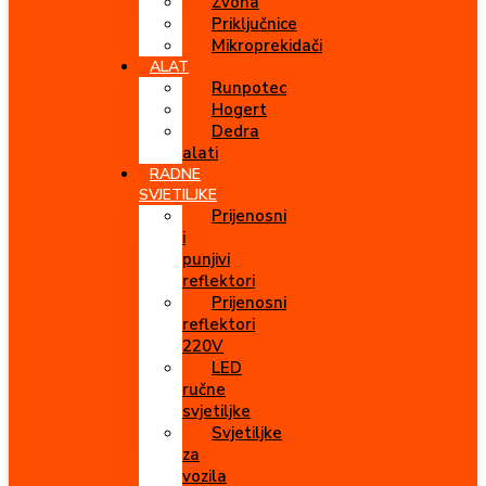
Zvona
Priključnice
Mikroprekidači
ALAT
Runpotec
Hogert
Dedra
alati
RADNE
SVJETILJKE
Prijenosni
i
punjivi
reflektori
Prijenosni
reflektori
220V
LED
ručne
svjetiljke
Svjetiljke
za
vozila