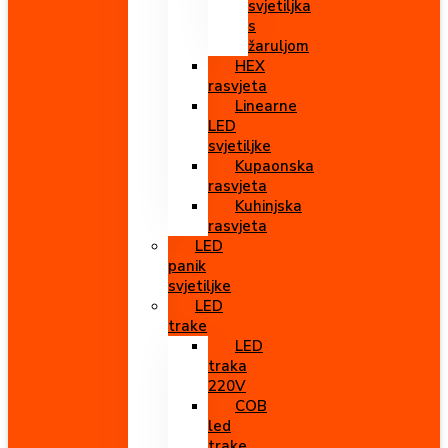
svjetiljka
s
žaruljom
HEX
rasvjeta
Linearne
LED
svjetiljke
Kupaonska
rasvjeta
Kuhinjska
rasvjeta
LED
panik
svjetiljke
LED
trake
LED
traka
220V
COB
led
trake