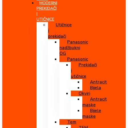
MODERNI
PREKIDAČI
I
UTIČNICE
Utičnice
i
prekidači
Panasonic
nadžbukni
OG
Panasonic
Prekidači
i
utičnice
Antracit
Bijela
Okviri
Antracit
maske
Bijele
maske
Tem
TEM