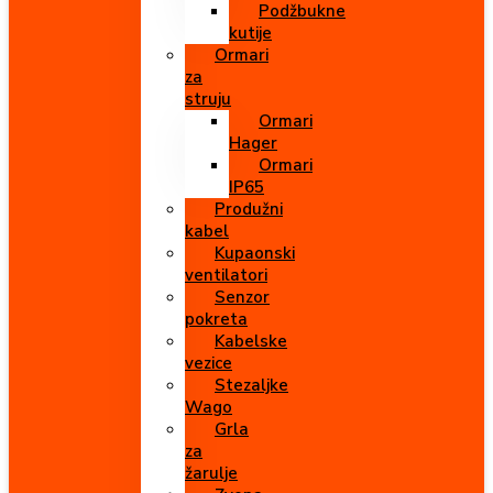
Podžbukne
kutije
Ormari
za
struju
Ormari
Hager
Ormari
IP65
Produžni
kabel
Kupaonski
ventilatori
Senzor
pokreta
Kabelske
vezice
Stezaljke
Wago
Grla
za
žarulje