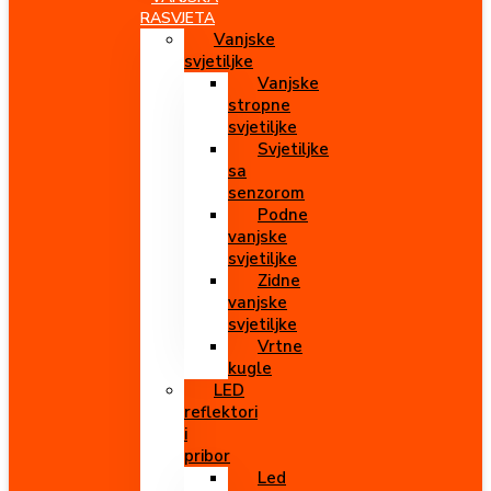
RASVJETA
Vanjske
svjetiljke
Vanjske
stropne
svjetiljke
Svjetiljke
sa
senzorom
Podne
vanjske
svjetiljke
Zidne
vanjske
svjetiljke
Vrtne
kugle
LED
reflektori
i
pribor
Led