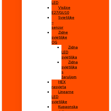
LED
Visilice
E27/GU10
Svjetiljke
–
senzor
Zidne
svjetiljke
OG
Zidna
LED
svjetiljka
Zidna
svjetiljka
s
žaruljom
HEX
rasvjeta
Linearne
LED
svjetiljke
Kupaonska