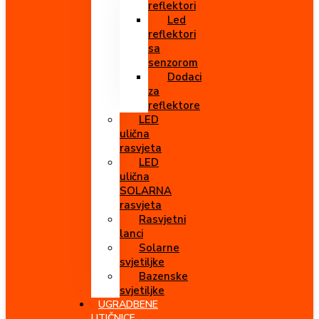
reflektori
Led
reflektori
sa
senzorom
Dodaci
za
reflektore
LED
ulična
rasvjeta
LED
ulična
SOLARNA
rasvjeta
Rasvjetni
lanci
Solarne
svjetiljke
Bazenske
svjetiljke
UGRADBENE
UTIČNICE