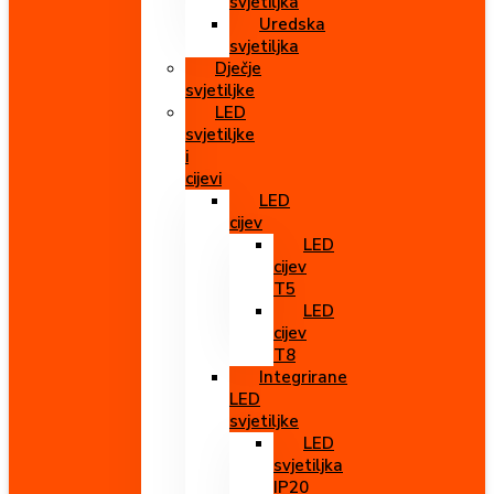
svjetiljka
Uredska
svjetiljka
Dječje
svjetiljke
LED
svjetiljke
i
cijevi
LED
cijev
LED
cijev
T5
LED
cijev
T8
Integrirane
LED
svjetiljke
LED
svjetiljka
IP20