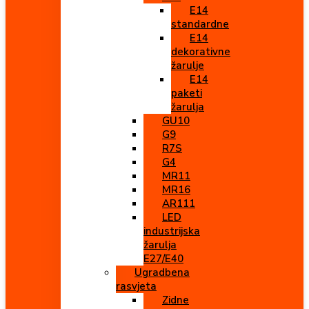
E14
standardne
E14
dekorativne
žarulje
E14
paketi
žarulja
GU10
G9
R7S
G4
MR11
MR16
AR111
LED
industrijska
žarulja
E27/E40
Ugradbena
rasvjeta
Zidne