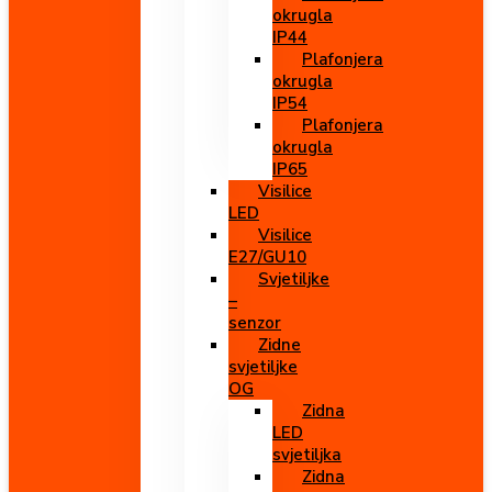
okrugla
IP44
Plafonjera
okrugla
IP54
Plafonjera
okrugla
IP65
Visilice
LED
Visilice
E27/GU10
Svjetiljke
–
senzor
Zidne
svjetiljke
OG
Zidna
LED
svjetiljka
Zidna