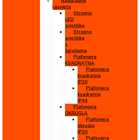
Nadgradna
rasvjeta
Stropne
LED
svjetiljke
Stropne
svjetiljke
s
žaruljama
Plafonjera
KVADRATNA
Plafonjera
kvadratna
IP20
Plafonjera
kvadratna
IP44
Plafonjera
OKRUGLA
Plafonjera
okrugla
IP20
Plafonjera