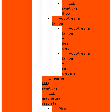
LED
svjetiljka
IP65
Vodotijesna
lampa
Vodotijesna
lampa
–
bez
cijevi
Vodotijesna
lampa
–
sa
cijevima
Linearne
LED
svjetiljke
LED
magnetna
rasvjeta
Mini