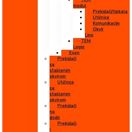
modul
Prekidači/tipkala
Utičnice
Komunikacije
Okvir
Line
TEM
Logiq
Exen
Prekidači
sa
staklenim
okvirom
Utičnice
sa
staklenim
okvirom
Prekidači
na
dodir
Prekidači
i