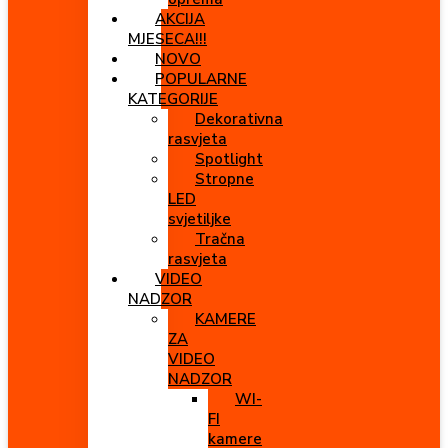
AKCIJA
MJESECA!!!
NOVO
POPULARNE
KATEGORIJE
Dekorativna
rasvjeta
Spotlight
Stropne
LED
svjetiljke
Tračna
rasvjeta
VIDEO
NADZOR
KAMERE
ZA
VIDEO
NADZOR
WI-
FI
kamere