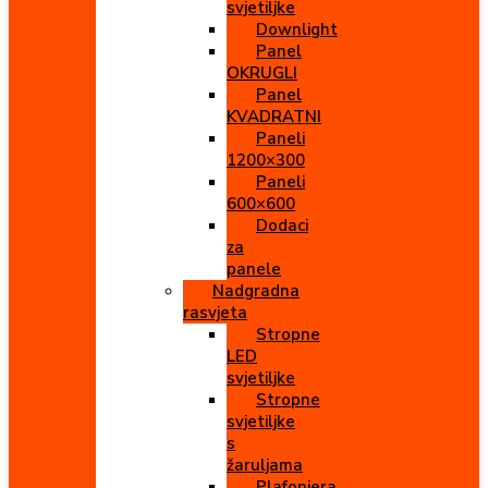
svjetiljke
Downlight
Panel
OKRUGLI
Panel
KVADRATNI
Paneli
1200×300
Paneli
600×600
Dodaci
za
panele
Nadgradna
rasvjeta
Stropne
LED
svjetiljke
Stropne
svjetiljke
s
žaruljama
Plafonjera