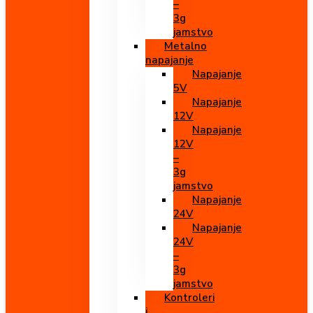
–
3g
jamstvo
Metalno
napajanje
Napajanje
5V
Napajanje
12V
Napajanje
12V
–
3g
jamstvo
Napajanje
24V
Napajanje
24V
–
3g
jamstvo
Kontroleri
i