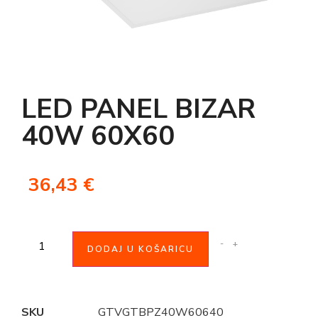
LED PANEL BIZAR
40W 60X60
36,43
€
-
+
DODAJ U KOŠARICU
SKU
GTVGTBPZ40W60640