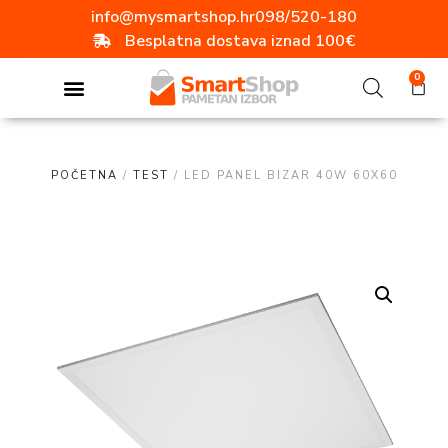
info@mysmartshop.hr
098/520-180
Besplatna dostava iznad 100€
0
POČETNA
/
TEST
/ LED PANEL BIZAR 40W 60X60