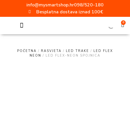
info@mysmartshop.hr
098/520-180
Besplatna dostava iznad 100€
0
SVE ZA DOM
Akcija mjeseca!!!
Popularne kategorije
Video nadzor
Vanjska rasvjeta
Ugradbene utičnice
Aluminijski profili
ELEKTRO MATERIJAL
Radne svjetiljke
Moderni prekidači i utičnice
POČETNA
/
RASVJETA
/
LED TRAKE
/
LED FLEX
NEON
/ LED FLEX-NEON SPOJNICA