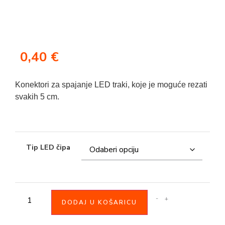
0,40
€
Konektori za spajanje LED traki, koje je moguće rezati
svakih 5 cm.
Tip LED čipa
-
+
DODAJ U KOŠARICU