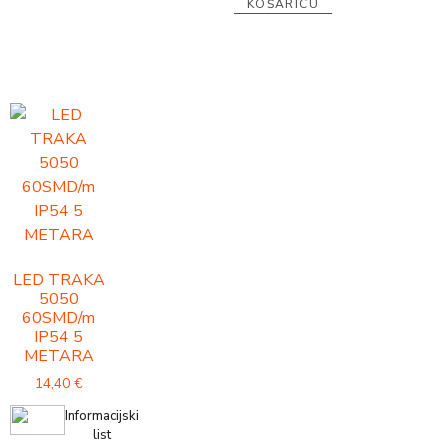
KOŠARICU
LED TRAKA
5050
60SMD/m
IP54 5
METARA
14,40
€
Informacijski
list