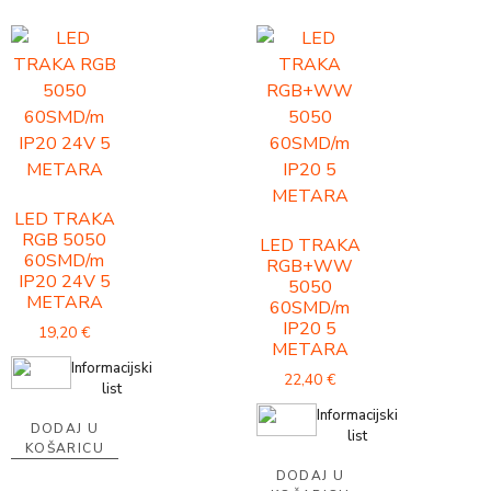
LED TRAKA
RGB 5050
LED TRAKA
60SMD/m
RGB+WW
IP20 24V 5
5050
METARA
60SMD/m
IP20 5
19,20
€
METARA
Informacijski
22,40
€
list
Informacijski
DODAJ U
list
KOŠARICU
DODAJ U