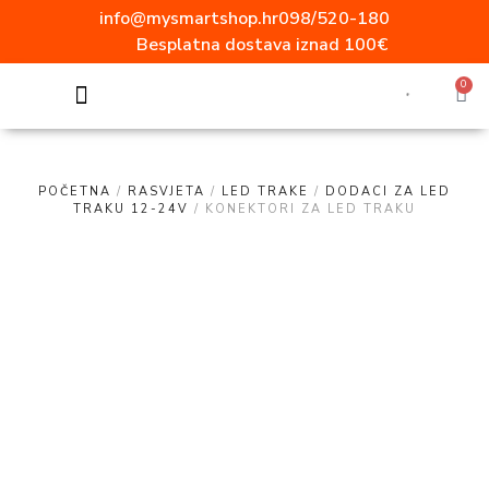
info@mysmartshop.hr
098/520-180
Besplatna dostava iznad 100€
0
SVE ZA DOM
Akcija mjeseca!!!
Popularne kategorije
Video nadzor
Vanjska rasvjeta
Ugradbene utičnice
Aluminijski profili
ELEKTRO MATERIJAL
Radne svjetiljke
Moderni prekidači i utičnice
POČETNA
/
RASVJETA
/
LED TRAKE
/
DODACI ZA LED
TRAKU 12-24V
/ KONEKTORI ZA LED TRAKU