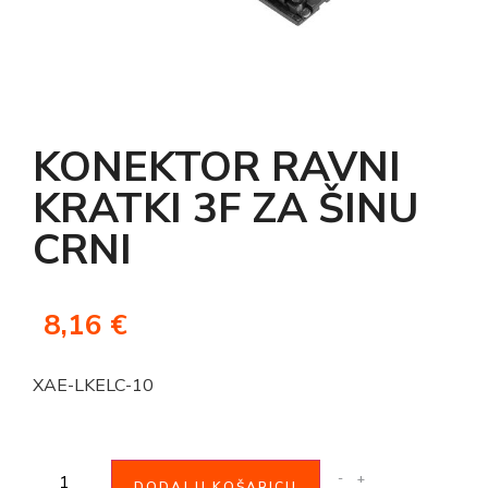
KONEKTOR RAVNI
KRATKI 3F ZA ŠINU
CRNI
8,16
€
XAE-LKELC-10
-
+
DODAJ U KOŠARICU