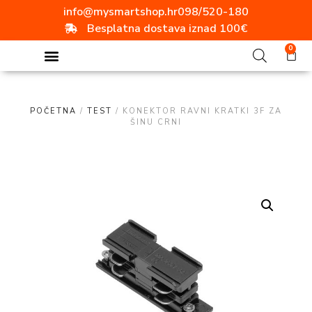
info@mysmartshop.hr
098/520-180
Besplatna dostava iznad 100€
0
POČETNA
/
TEST
/ KONEKTOR RAVNI KRATKI 3F ZA
ŠINU CRNI