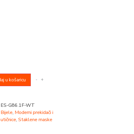
-
+
aj u košaricu
ES-G86.1F-WT
Bijele
,
Moderni prekidači i
utičnice
,
Staklene maske