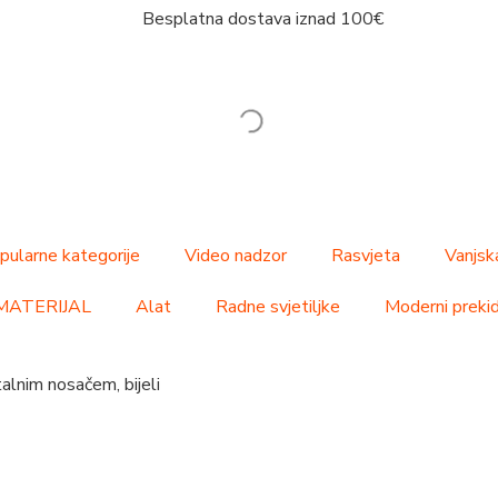
Besplatna dostava iznad 100€
pularne kategorije
Video nadzor
Rasvjeta
Vanjsk
MATERIJAL
Alat
Radne svjetiljke
Moderni prekida
talnim nosačem, bijeli