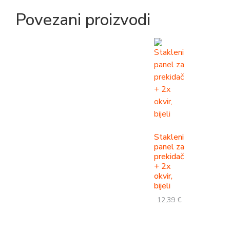
Povezani proizvodi
Stakleni
panel za
prekidač
+ 2x
okvir,
bijeli
12,39
€