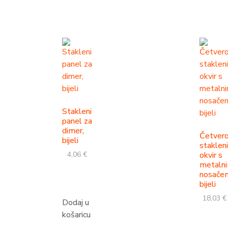
Stakleni
panel za
dimer,
Četvero
bijeli
stakleni
4,06
€
okvir s
metaln
nosače
bijeli
18,03
€
Dodaj u
košaricu