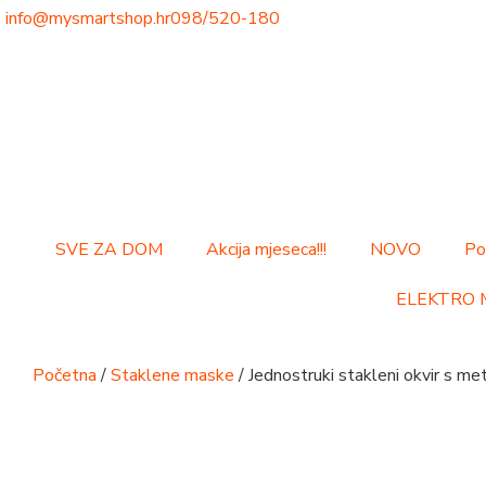
info@mysmartshop.hr
098/520-180
SVE ZA DOM
Akcija mjeseca!!!
NOVO
Po
ELEKTRO 
Početna
/
Staklene maske
/ Jednostruki stakleni okvir s me