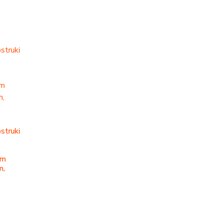
struki
im
m,