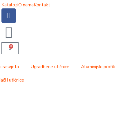
Katalozi
O nama
Kontakt
0
a rasvjeta
Ugradbene utičnice
Aluminijski profili
či i utičnice