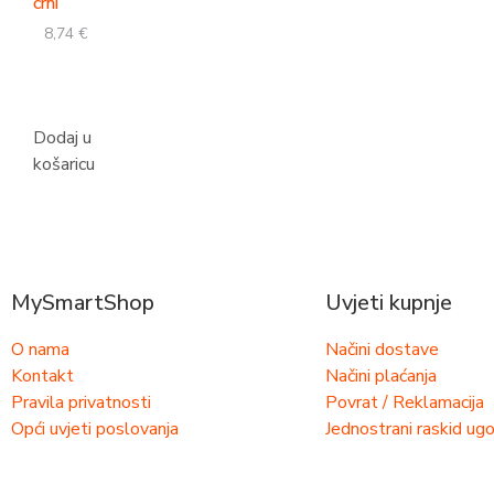
crni
8,74
€
Dodaj u
košaricu
MySmartShop
Uvjeti kupnje
O nama
Načini dostave
Kontakt
Načini plaćanja
Pravila privatnosti
Povrat / Reklamacija
Opći uvjeti poslovanja
Jednostrani raskid ug