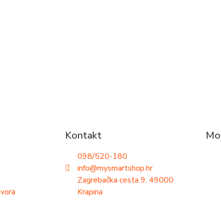
Kontakt
Mog
098/520-180
info@mysmartshop.hr
Zagrebačka cesta 9, 49000
ovora
Krapina