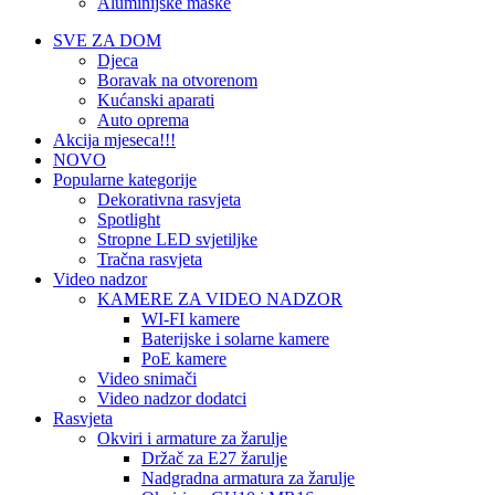
Aluminijske maske
SVE ZA DOM
Djeca
Boravak na otvorenom
Kućanski aparati
Auto oprema
Akcija mjeseca!!!
NOVO
Popularne kategorije
Dekorativna rasvjeta
Spotlight
Stropne LED svjetiljke
Tračna rasvjeta
Video nadzor
KAMERE ZA VIDEO NADZOR
WI-FI kamere
Baterijske i solarne kamere
PoE kamere
Video snimači
Video nadzor dodatci
Rasvjeta
Okviri i armature za žarulje
Držač za E27 žarulje
Nadgradna armatura za žarulje