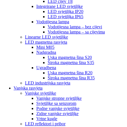
LED cijev T8
Integrirane LED svjetiljke
LED svjetiljka IP20
LED svjetiljka IP65
Vodotijesna lampa
Vodotijesna lampa – bez cijevi
Vodotijesna lampa – sa cijevima
Linearne LED svjetiljke
LED magnetna rasvjeta
Mini M05
Nadgradna
Uska magnetna šina S20
Široka magnetna šina S35
Ugradbena
Uska magnetna šina R20
Široka magnetna šina R35
LED industrijska rasvjeta
Vanjska rasvjeta
Vanjske svjetiljke
Vanjske stropne svjetiljke
Svjetiljke sa senzorom
Podne vanjske svjetiljke
Zidne vanjske svjetiljke
Vrtne kugle
LED reflektori i pribor