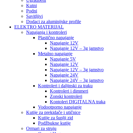
Ugradbeni
Kutni
Podni
Savitljivi
Dodaci za aluminijske profile
ELEKTRO MATERIJAL
Napajanja i kontroleri
Plastično napajanje
Napajanje 12V
Napajanje 12V – 3g jamstvo
Metalno napajanje
Napajanje 5V
Napajanje 12V
Napajanje 12V – 3g jamstvo
Napajanje 24V
Napajanje 24V – 3g jamstvo
Kontroleri i daljinski za traku
Kontroleri i dimmeri
Zonski kontroleri
Kontoleri DIGITALNA traka
Vodootporno napajanje
Kutije za prekidače i utičnice
Kutije za šuplji zid
Podžbukne kutije
Ormari za struju