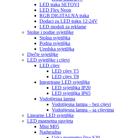
LED traka SETOVI
LED Flex Neon
RGB DIGITALNA traka
Dodaci za LED traku 12-24V
LED moduli za reklame
Stolne i podne svjetiljke
Stolna svjetiljka
Podna svjetiljka
Uredska svjetiljka
Dječje svjetiljke
LED svjetiljke i cijevi
LED cijev
LED cijev T5
LED cijev T8
Integrirane LED svjetiljke
LED svjetiljka IP20
LED svjetiljka IP65
Vodotijesna lampa
Vodotijesna lampa – bez cijevi
Vodotijesna lampa – sa cijevima
Linearne LED svjetiljke
LED magnetna rasvjeta
Mini M05
Nadgradna
Uska magnetna šina S20