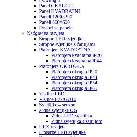
Downlight
Panel OKRUGLI
Panel KVADRATNI
Paneli 1200×300
Paneli 600×600
Dodaci za panele
Nadgradna rasvjeta
Stropne LED svjetiljke
Stropne svjetiljke s žaruljama
Plafonjera KVADRATNA
Plafonjera kvadratna IP20
Plafonjera kvadratna IP44
Plafonjera OKRUGLA
Plafonjera okrugla IP20
Plafonjera okrugla IP44
Plafonjera okrugla IP54
Plafonjera okrugla IP65
Visilice LED
Visilice E27/GU10
Svjetiljke – senzor
Zidne svjetiljke OG
Zidna LED svjetiljka
Zidna svjetiljka s žaruljom
HEX rasvjeta
Linearne LED svjetiljke