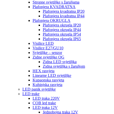
Stropne svjetiljke s žaruljama
Plafonjera KVADRATNA
Plafonjera kvadratna IP20
Plafonjera kvadratna IP44
Plafonjera OKRUGLA
Plafonjera okrugla IP20
Plafonjera okrugla IP44
Plafonjera okrugla IP54
Plafonjera okrugla IP65
Visilice LED
Visilice E27/GU10
Svjetiljke – senzor
Zidne svjetiljke OG
Zidna LED svjetiljka
Zidna svjetiljka s žaruljom
HEX rasvjeta
Linearne LED svjetiljke
Kupaonska rasvjeta
Kuhinjska rasvjeta
LED panik svjetiljke
LED trake
LED traka 220V
COB led trake
LED traka 12V
Jednobojna traka 12V