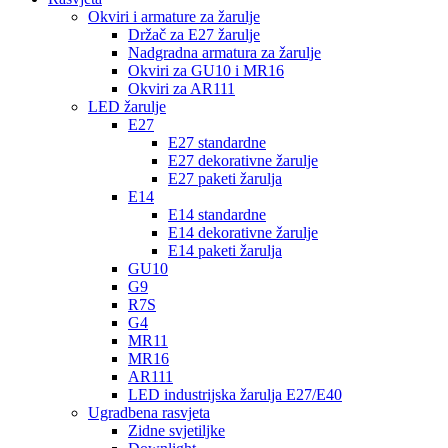
Okviri i armature za žarulje
Držač za E27 žarulje
Nadgradna armatura za žarulje
Okviri za GU10 i MR16
Okviri za AR111
LED žarulje
E27
E27 standardne
E27 dekorativne žarulje
E27 paketi žarulja
E14
E14 standardne
E14 dekorativne žarulje
E14 paketi žarulja
GU10
G9
R7S
G4
MR11
MR16
AR111
LED industrijska žarulja E27/E40
Ugradbena rasvjeta
Zidne svjetiljke