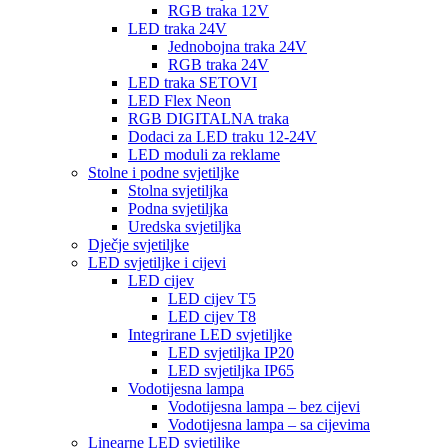
RGB traka 12V
LED traka 24V
Jednobojna traka 24V
RGB traka 24V
LED traka SETOVI
LED Flex Neon
RGB DIGITALNA traka
Dodaci za LED traku 12-24V
LED moduli za reklame
Stolne i podne svjetiljke
Stolna svjetiljka
Podna svjetiljka
Uredska svjetiljka
Dječje svjetiljke
LED svjetiljke i cijevi
LED cijev
LED cijev T5
LED cijev T8
Integrirane LED svjetiljke
LED svjetiljka IP20
LED svjetiljka IP65
Vodotijesna lampa
Vodotijesna lampa – bez cijevi
Vodotijesna lampa – sa cijevima
Linearne LED svjetiljke