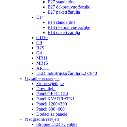
E27 standardne
E27 dekorativne žarulje
E27 paketi žarulja
E14
E14 standardne
E14 dekorativne žarulje
E14 paketi žarulja
GU10
G9
R7S
G4
MR11
MR16
AR111
LED industrijska žarulja E27/E40
Ugradbena rasvjeta
Zidne svjetiljke
Downlight
Panel OKRUGLI
Panel KVADRATNI
Paneli 1200×300
Paneli 600×600
Dodaci za panele
Nadgradna rasvjeta
Stropne LED svjetiljke