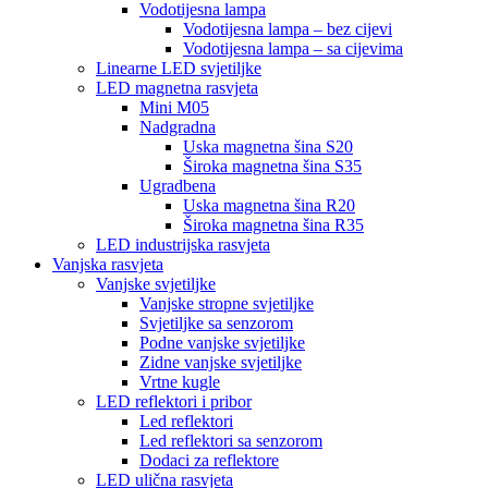
Vodotijesna lampa
Vodotijesna lampa – bez cijevi
Vodotijesna lampa – sa cijevima
Linearne LED svjetiljke
LED magnetna rasvjeta
Mini M05
Nadgradna
Uska magnetna šina S20
Široka magnetna šina S35
Ugradbena
Uska magnetna šina R20
Široka magnetna šina R35
LED industrijska rasvjeta
Vanjska rasvjeta
Vanjske svjetiljke
Vanjske stropne svjetiljke
Svjetiljke sa senzorom
Podne vanjske svjetiljke
Zidne vanjske svjetiljke
Vrtne kugle
LED reflektori i pribor
Led reflektori
Led reflektori sa senzorom
Dodaci za reflektore
LED ulična rasvjeta