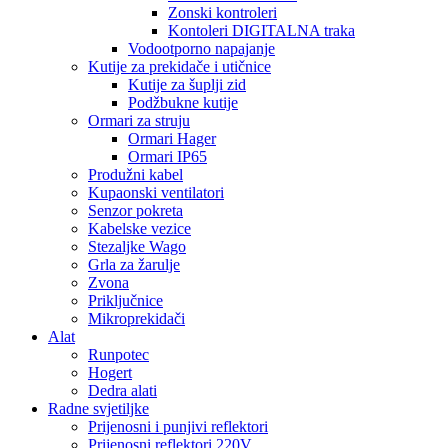
Zonski kontroleri
Kontoleri DIGITALNA traka
Vodootporno napajanje
Kutije za prekidače i utičnice
Kutije za šuplji zid
Podžbukne kutije
Ormari za struju
Ormari Hager
Ormari IP65
Produžni kabel
Kupaonski ventilatori
Senzor pokreta
Kabelske vezice
Stezaljke Wago
Grla za žarulje
Zvona
Priključnice
Mikroprekidači
Alat
Runpotec
Hogert
Dedra alati
Radne svjetiljke
Prijenosni i punjivi reflektori
Prijenosni reflektori 220V