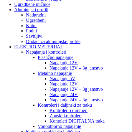
Ugradbene utičnice
Aluminijski profili
Nadgradni
Ugradbeni
Kutni
Podni
Savitljivi
Dodaci za aluminijske profile
ELEKTRO MATERIJAL
Napajanja i kontroleri
Plastično napajanje
Napajanje 12V
Napajanje 12V – 3g jamstvo
Metalno napajanje
Napajanje 5V
Napajanje 12V
Napajanje 12V – 3g jamstvo
Napajanje 24V
Napajanje 24V – 3g jamstvo
Kontroleri i daljinski za traku
Kontroleri i dimmeri
Zonski kontroleri
Kontoleri DIGITALNA traka
Vodootporno napajanje
Kutije za prekidače i utičnice