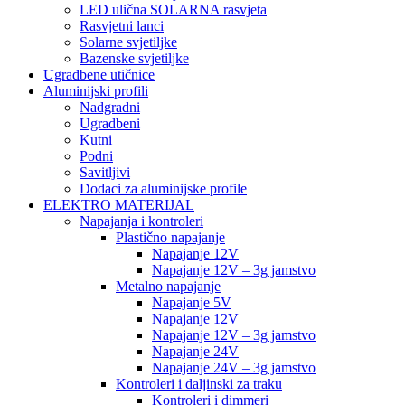
LED ulična SOLARNA rasvjeta
Rasvjetni lanci
Solarne svjetiljke
Bazenske svjetiljke
Ugradbene utičnice
Aluminijski profili
Nadgradni
Ugradbeni
Kutni
Podni
Savitljivi
Dodaci za aluminijske profile
ELEKTRO MATERIJAL
Napajanja i kontroleri
Plastično napajanje
Napajanje 12V
Napajanje 12V – 3g jamstvo
Metalno napajanje
Napajanje 5V
Napajanje 12V
Napajanje 12V – 3g jamstvo
Napajanje 24V
Napajanje 24V – 3g jamstvo
Kontroleri i daljinski za traku
Kontroleri i dimmeri