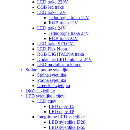
LED traka 220V
COB led trake
LED traka 12V
Jednobojna traka 12V
RGB traka 12V
LED traka 24V
Jednobojna traka 24V
RGB traka 24V
LED traka SETOVI
LED Flex Neon
RGB DIGITALNA traka
Dodaci za LED traku 12-24V
LED moduli za reklame
Stolne i podne svjetiljke
Stolna svjetiljka
Podna svjetiljka
Uredska svjetiljka
Dječje svjetiljke
LED svjetiljke i cijevi
LED cijev
LED cijev T5
LED cijev T8
Integrirane LED svjetiljke
LED svjetiljka IP20
LED svjetiljka IP65