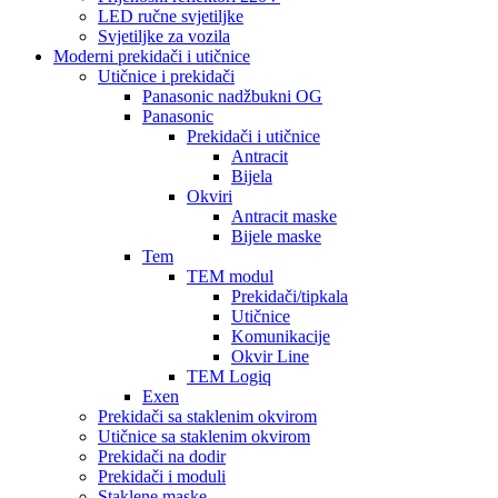
LED ručne svjetiljke
Svjetiljke za vozila
Moderni prekidači i utičnice
Utičnice i prekidači
Panasonic nadžbukni OG
Panasonic
Prekidači i utičnice
Antracit
Bijela
Okviri
Antracit maske
Bijele maske
Tem
TEM modul
Prekidači/tipkala
Utičnice
Komunikacije
Okvir Line
TEM Logiq
Exen
Prekidači sa staklenim okvirom
Utičnice sa staklenim okvirom
Prekidači na dodir
Prekidači i moduli
Staklene maske