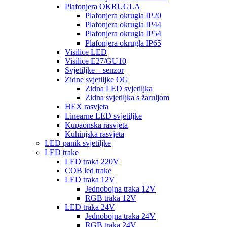
Plafonjera OKRUGLA
Plafonjera okrugla IP20
Plafonjera okrugla IP44
Plafonjera okrugla IP54
Plafonjera okrugla IP65
Visilice LED
Visilice E27/GU10
Svjetiljke – senzor
Zidne svjetiljke OG
Zidna LED svjetiljka
Zidna svjetiljka s žaruljom
HEX rasvjeta
Linearne LED svjetiljke
Kupaonska rasvjeta
Kuhinjska rasvjeta
LED panik svjetiljke
LED trake
LED traka 220V
COB led trake
LED traka 12V
Jednobojna traka 12V
RGB traka 12V
LED traka 24V
Jednobojna traka 24V
RGB traka 24V