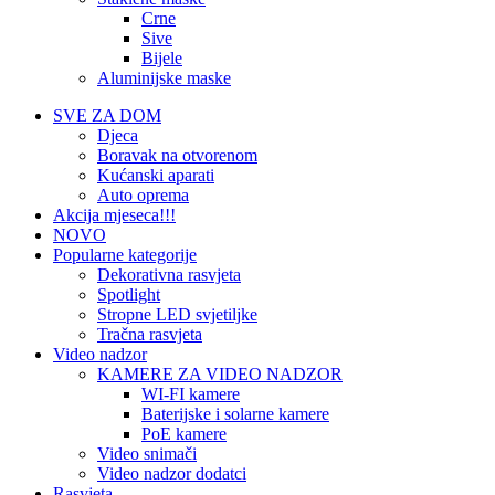
Crne
Sive
Bijele
Aluminijske maske
SVE ZA DOM
Djeca
Boravak na otvorenom
Kućanski aparati
Auto oprema
Akcija mjeseca!!!
NOVO
Popularne kategorije
Dekorativna rasvjeta
Spotlight
Stropne LED svjetiljke
Tračna rasvjeta
Video nadzor
KAMERE ZA VIDEO NADZOR
WI-FI kamere
Baterijske i solarne kamere
PoE kamere
Video snimači
Video nadzor dodatci
Rasvjeta