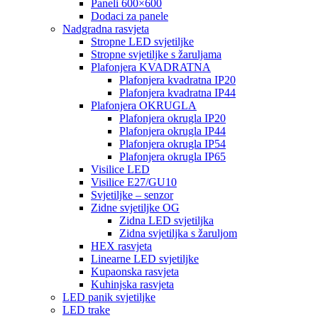
Paneli 600×600
Dodaci za panele
Nadgradna rasvjeta
Stropne LED svjetiljke
Stropne svjetiljke s žaruljama
Plafonjera KVADRATNA
Plafonjera kvadratna IP20
Plafonjera kvadratna IP44
Plafonjera OKRUGLA
Plafonjera okrugla IP20
Plafonjera okrugla IP44
Plafonjera okrugla IP54
Plafonjera okrugla IP65
Visilice LED
Visilice E27/GU10
Svjetiljke – senzor
Zidne svjetiljke OG
Zidna LED svjetiljka
Zidna svjetiljka s žaruljom
HEX rasvjeta
Linearne LED svjetiljke
Kupaonska rasvjeta
Kuhinjska rasvjeta
LED panik svjetiljke
LED trake