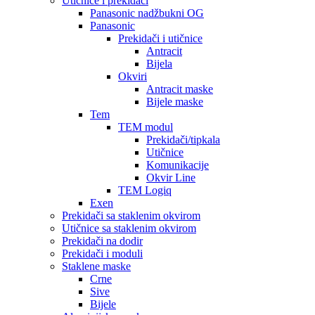
Utičnice i prekidači
Panasonic nadžbukni OG
Panasonic
Prekidači i utičnice
Antracit
Bijela
Okviri
Antracit maske
Bijele maske
Tem
TEM modul
Prekidači/tipkala
Utičnice
Komunikacije
Okvir Line
TEM Logiq
Exen
Prekidači sa staklenim okvirom
Utičnice sa staklenim okvirom
Prekidači na dodir
Prekidači i moduli
Staklene maske
Crne
Sive
Bijele