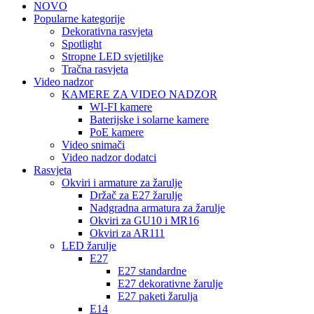
NOVO
Popularne kategorije
Dekorativna rasvjeta
Spotlight
Stropne LED svjetiljke
Tračna rasvjeta
Video nadzor
KAMERE ZA VIDEO NADZOR
WI-FI kamere
Baterijske i solarne kamere
PoE kamere
Video snimači
Video nadzor dodatci
Rasvjeta
Okviri i armature za žarulje
Držač za E27 žarulje
Nadgradna armatura za žarulje
Okviri za GU10 i MR16
Okviri za AR111
LED žarulje
E27
E27 standardne
E27 dekorativne žarulje
E27 paketi žarulja
E14