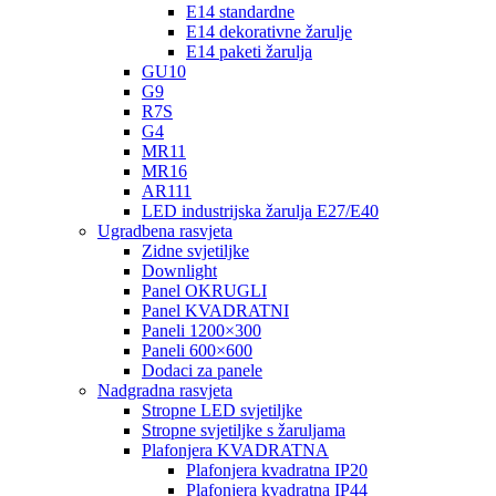
E14 standardne
E14 dekorativne žarulje
E14 paketi žarulja
GU10
G9
R7S
G4
MR11
MR16
AR111
LED industrijska žarulja E27/E40
Ugradbena rasvjeta
Zidne svjetiljke
Downlight
Panel OKRUGLI
Panel KVADRATNI
Paneli 1200×300
Paneli 600×600
Dodaci za panele
Nadgradna rasvjeta
Stropne LED svjetiljke
Stropne svjetiljke s žaruljama
Plafonjera KVADRATNA
Plafonjera kvadratna IP20
Plafonjera kvadratna IP44