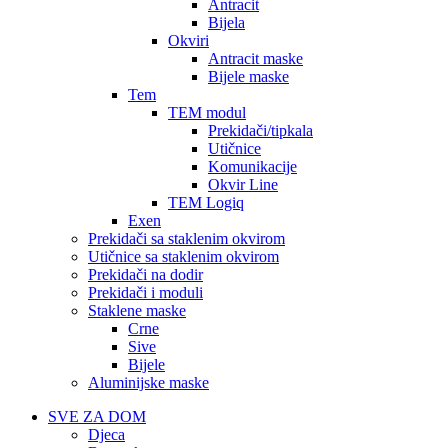
Antracit
Bijela
Okviri
Antracit maske
Bijele maske
Tem
TEM modul
Prekidači/tipkala
Utičnice
Komunikacije
Okvir Line
TEM Logiq
Exen
Prekidači sa staklenim okvirom
Utičnice sa staklenim okvirom
Prekidači na dodir
Prekidači i moduli
Staklene maske
Crne
Sive
Bijele
Aluminijske maske
SVE ZA DOM
Djeca