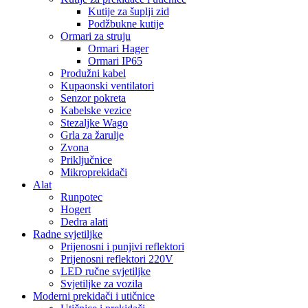
Kutije za šuplji zid
Podžbukne kutije
Ormari za struju
Ormari Hager
Ormari IP65
Produžni kabel
Kupaonski ventilatori
Senzor pokreta
Kabelske vezice
Stezaljke Wago
Grla za žarulje
Zvona
Priključnice
Mikroprekidači
Alat
Runpotec
Hogert
Dedra alati
Radne svjetiljke
Prijenosni i punjivi reflektori
Prijenosni reflektori 220V
LED ručne svjetiljke
Svjetiljke za vozila
Moderni prekidači i utičnice