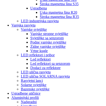
Široka magnetna šina S35
Ugradbena
Uska magnetna šina R20
Široka magnetna šina R35
LED industrijska rasvjeta
Vanjska rasvjeta
Vanjske svjetiljke
Vanjske stropne svjetiljke
Svjetiljke sa senzorom
Podne vanjske svjetiljke
Zidne vanjske svjetiljke
Vrtne kugle
LED reflektori i pribor
Led reflektori
Led reflektori sa senzorom
Dodaci za reflektore
LED ulična rasvjeta
LED ulična SOLARNA rasvjeta
Rasvjetni lanci
Solarne svjetiljke
Bazenske svjetiljke
Ugradbene utičnice
Aluminijski profili
Nadgradni