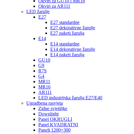
Okviri za GU10 i MR16
Okviri za AR111
LED žarulje
E27
E27 standardne
E27 dekorativne žarulje
E27 paketi žarulja
E14
E14 standardne
E14 dekorativne žarulje
E14 paketi žarulja
GU10
G9
R7S
G4
MR11
MR16
AR111
LED industrijska žarulja E27/E40
Ugradbena rasvjeta
Zidne svjetiljke
Downlight
Panel OKRUGLI
Panel KVADRATNI
Paneli 1200×300