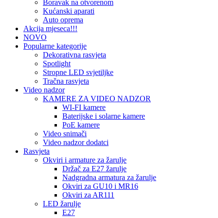
Boravak na otvorenom
Kućanski aparati
Auto oprema
Akcija mjeseca!!!
NOVO
Popularne kategorije
Dekorativna rasvjeta
Spotlight
Stropne LED svjetiljke
Tračna rasvjeta
Video nadzor
KAMERE ZA VIDEO NADZOR
WI-FI kamere
Baterijske i solarne kamere
PoE kamere
Video snimači
Video nadzor dodatci
Rasvjeta
Okviri i armature za žarulje
Držač za E27 žarulje
Nadgradna armatura za žarulje
Okviri za GU10 i MR16
Okviri za AR111
LED žarulje
E27