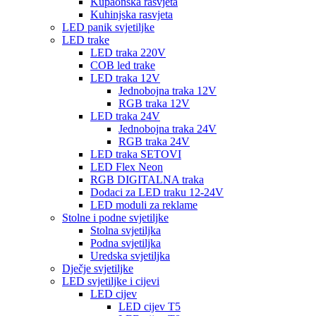
Kupaonska rasvjeta
Kuhinjska rasvjeta
LED panik svjetiljke
LED trake
LED traka 220V
COB led trake
LED traka 12V
Jednobojna traka 12V
RGB traka 12V
LED traka 24V
Jednobojna traka 24V
RGB traka 24V
LED traka SETOVI
LED Flex Neon
RGB DIGITALNA traka
Dodaci za LED traku 12-24V
LED moduli za reklame
Stolne i podne svjetiljke
Stolna svjetiljka
Podna svjetiljka
Uredska svjetiljka
Dječje svjetiljke
LED svjetiljke i cijevi
LED cijev
LED cijev T5