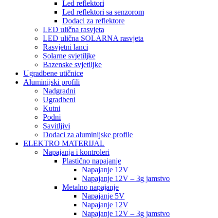
Led reflektori
Led reflektori sa senzorom
Dodaci za reflektore
LED ulična rasvjeta
LED ulična SOLARNA rasvjeta
Rasvjetni lanci
Solarne svjetiljke
Bazenske svjetiljke
Ugradbene utičnice
Aluminijski profili
Nadgradni
Ugradbeni
Kutni
Podni
Savitljivi
Dodaci za aluminijske profile
ELEKTRO MATERIJAL
Napajanja i kontroleri
Plastično napajanje
Napajanje 12V
Napajanje 12V – 3g jamstvo
Metalno napajanje
Napajanje 5V
Napajanje 12V
Napajanje 12V – 3g jamstvo