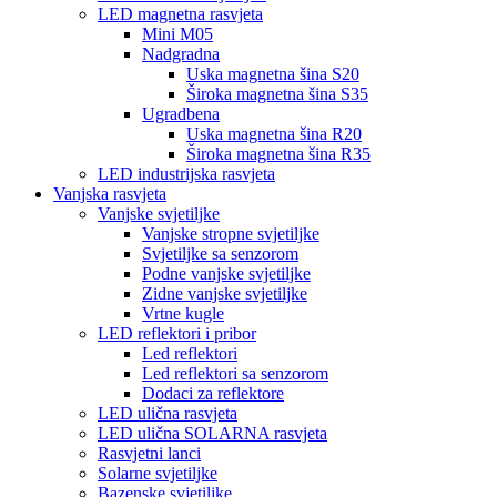
LED magnetna rasvjeta
Mini M05
Nadgradna
Uska magnetna šina S20
Široka magnetna šina S35
Ugradbena
Uska magnetna šina R20
Široka magnetna šina R35
LED industrijska rasvjeta
Vanjska rasvjeta
Vanjske svjetiljke
Vanjske stropne svjetiljke
Svjetiljke sa senzorom
Podne vanjske svjetiljke
Zidne vanjske svjetiljke
Vrtne kugle
LED reflektori i pribor
Led reflektori
Led reflektori sa senzorom
Dodaci za reflektore
LED ulična rasvjeta
LED ulična SOLARNA rasvjeta
Rasvjetni lanci
Solarne svjetiljke
Bazenske svjetiljke