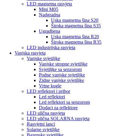
LED magnetna rasvjeta
Mini M05
Nadgradna
Uska magnetna šina S20
Široka magnetna šina S35
Ugradbena
Uska magnetna šina R20
Široka magnetna šina R35
LED industrijska rasvjeta
Vanjska rasvjeta
Vanjske svjetiljke
Vanjske stropne svjetiljke
Svjetiljke sa senzorom
Podne vanjske svjetiljke
Zidne vanjske svjetiljke
Vrtne kugle
LED reflektori i pribor
Led reflektori
Led reflektori sa senzorom
Dodaci za reflektore
LED ulična rasvjeta
LED ulična SOLARNA rasvjeta
Rasvjetni lanci
Solarne svjetiljke
Bazenske svjetiljke