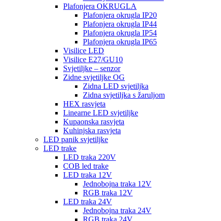
Plafonjera OKRUGLA
Plafonjera okrugla IP20
Plafonjera okrugla IP44
Plafonjera okrugla IP54
Plafonjera okrugla IP65
Visilice LED
Visilice E27/GU10
Svjetiljke – senzor
Zidne svjetiljke OG
Zidna LED svjetiljka
Zidna svjetiljka s žaruljom
HEX rasvjeta
Linearne LED svjetiljke
Kupaonska rasvjeta
Kuhinjska rasvjeta
LED panik svjetiljke
LED trake
LED traka 220V
COB led trake
LED traka 12V
Jednobojna traka 12V
RGB traka 12V
LED traka 24V
Jednobojna traka 24V
RGB traka 24V