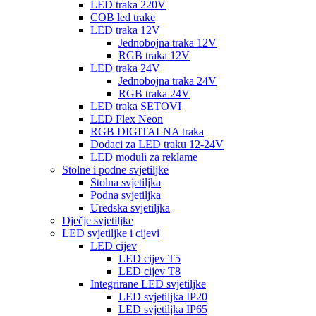
LED traka 220V
COB led trake
LED traka 12V
Jednobojna traka 12V
RGB traka 12V
LED traka 24V
Jednobojna traka 24V
RGB traka 24V
LED traka SETOVI
LED Flex Neon
RGB DIGITALNA traka
Dodaci za LED traku 12-24V
LED moduli za reklame
Stolne i podne svjetiljke
Stolna svjetiljka
Podna svjetiljka
Uredska svjetiljka
Dječje svjetiljke
LED svjetiljke i cijevi
LED cijev
LED cijev T5
LED cijev T8
Integrirane LED svjetiljke
LED svjetiljka IP20
LED svjetiljka IP65