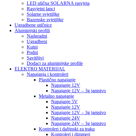
LED ulična SOLARNA rasvjeta
Rasvjetni lanci
Solarne svjetiljke
Bazenske svjetiljke
Ugradbene utičnice
Aluminijski profili
Nadgradni
Ugradbeni
Kutni
Podni
Savitljivi
Dodaci za aluminijske profile
ELEKTRO MATERIJAL
Napajanja i kontroleri
Plastično napajanje
Napajanje 12V
Napajanje 12V – 3g jamstvo
Metalno napajanje
Napajanje 5V
Napajanje 12V
Napajanje 12V – 3g jamstvo
Napajanje 24V
Napajanje 24V – 3g jamstvo
Kontroleri i daljinski za traku
Kontroleri i dimmeri