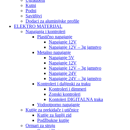
Ugradbeni
Kutni
Podni
Savitljivi
Dodaci za aluminijske profile
ELEKTRO MATERIJAL
Napajanja i kontroleri
Plastično napajanje
Napajanje 12V
Napajanje 12V – 3g jamstvo
Metalno napajanje
Napajanje 5V
Napajanje 12V
Napajanje 12V – 3g jamstvo
Napajanje 24V
Napajanje 24V – 3g jamstvo
Kontroleri i daljinski za traku
Kontroleri i dimmeri
Zonski kontroleri
Kontoleri DIGITALNA traka
Vodootporno napajanje
Kutije za prekidače i utičnice
Kutije za šuplji zid
Podžbukne kutije
Ormari za struju