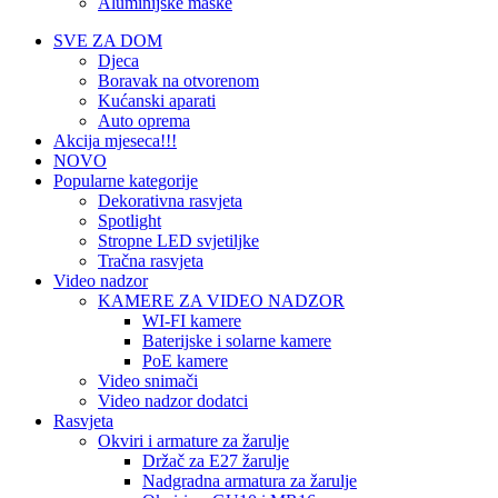
Aluminijske maske
SVE ZA DOM
Djeca
Boravak na otvorenom
Kućanski aparati
Auto oprema
Akcija mjeseca!!!
NOVO
Popularne kategorije
Dekorativna rasvjeta
Spotlight
Stropne LED svjetiljke
Tračna rasvjeta
Video nadzor
KAMERE ZA VIDEO NADZOR
WI-FI kamere
Baterijske i solarne kamere
PoE kamere
Video snimači
Video nadzor dodatci
Rasvjeta
Okviri i armature za žarulje
Držač za E27 žarulje
Nadgradna armatura za žarulje