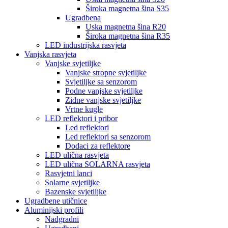
Široka magnetna šina S35
Ugradbena
Uska magnetna šina R20
Široka magnetna šina R35
LED industrijska rasvjeta
Vanjska rasvjeta
Vanjske svjetiljke
Vanjske stropne svjetiljke
Svjetiljke sa senzorom
Podne vanjske svjetiljke
Zidne vanjske svjetiljke
Vrtne kugle
LED reflektori i pribor
Led reflektori
Led reflektori sa senzorom
Dodaci za reflektore
LED ulična rasvjeta
LED ulična SOLARNA rasvjeta
Rasvjetni lanci
Solarne svjetiljke
Bazenske svjetiljke
Ugradbene utičnice
Aluminijski profili
Nadgradni