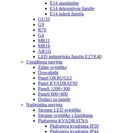
E14 standardne
E14 dekorativne žarulje
E14 paketi žarulja
GU10
G9
R7S
G4
MR11
MR16
AR111
LED industrijska žarulja E27/E40
Ugradbena rasvjeta
Zidne svjetiljke
Downlight
Panel OKRUGLI
Panel KVADRATNI
Paneli 1200×300
Paneli 600×600
Dodaci za panele
Nadgradna rasvjeta
Stropne LED svjetiljke
Stropne svjetiljke s žaruljama
Plafonjera KVADRATNA
Plafonjera kvadratna IP20
Plafonjera kvadratna IP44