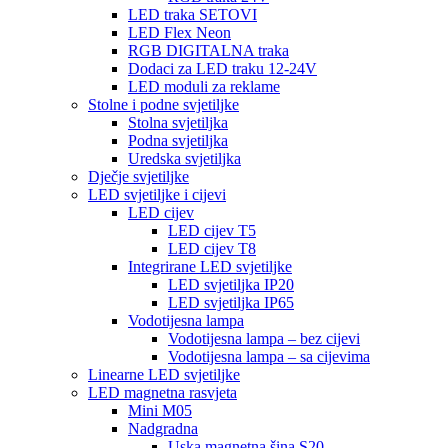
LED traka SETOVI
LED Flex Neon
RGB DIGITALNA traka
Dodaci za LED traku 12-24V
LED moduli za reklame
Stolne i podne svjetiljke
Stolna svjetiljka
Podna svjetiljka
Uredska svjetiljka
Dječje svjetiljke
LED svjetiljke i cijevi
LED cijev
LED cijev T5
LED cijev T8
Integrirane LED svjetiljke
LED svjetiljka IP20
LED svjetiljka IP65
Vodotijesna lampa
Vodotijesna lampa – bez cijevi
Vodotijesna lampa – sa cijevima
Linearne LED svjetiljke
LED magnetna rasvjeta
Mini M05
Nadgradna
Uska magnetna šina S20