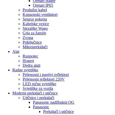
Ormari Hager
Ormari IP65
Produžni kabel
Kupaonski ventilatori
Senzor pokreta
Kabelske vezice
Stezaljke Wago
Grla za žarulje
Zvona
Priključnice
Mikroprekidači
Alat
Runpotec
Hogert
Dedra alati
Radne svjetiljke
Prijenosni i punjivi reflektori
Prijenosni reflektori 220V
LED ručne svjetiljke
Svjetiljke za vozila
Moderni prekidači i utičnice
Utičnice i prekidači
Panasonic nadžbukni OG
Panasonic
Prekidači i utičnice