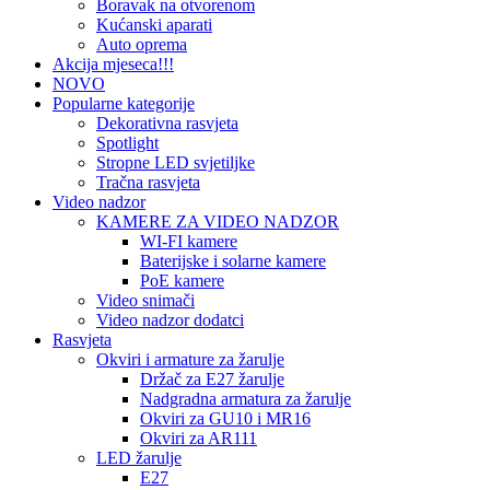
Boravak na otvorenom
Kućanski aparati
Auto oprema
Akcija mjeseca!!!
NOVO
Popularne kategorije
Dekorativna rasvjeta
Spotlight
Stropne LED svjetiljke
Tračna rasvjeta
Video nadzor
KAMERE ZA VIDEO NADZOR
WI-FI kamere
Baterijske i solarne kamere
PoE kamere
Video snimači
Video nadzor dodatci
Rasvjeta
Okviri i armature za žarulje
Držač za E27 žarulje
Nadgradna armatura za žarulje
Okviri za GU10 i MR16
Okviri za AR111
LED žarulje
E27