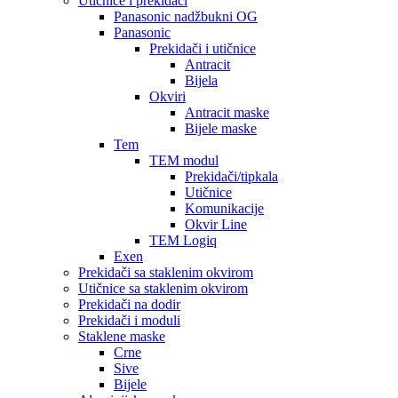
Utičnice i prekidači
Panasonic nadžbukni OG
Panasonic
Prekidači i utičnice
Antracit
Bijela
Okviri
Antracit maske
Bijele maske
Tem
TEM modul
Prekidači/tipkala
Utičnice
Komunikacije
Okvir Line
TEM Logiq
Exen
Prekidači sa staklenim okvirom
Utičnice sa staklenim okvirom
Prekidači na dodir
Prekidači i moduli
Staklene maske
Crne
Sive
Bijele