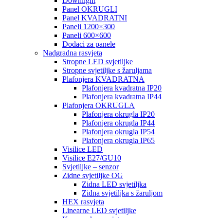
Downlight
Panel OKRUGLI
Panel KVADRATNI
Paneli 1200×300
Paneli 600×600
Dodaci za panele
Nadgradna rasvjeta
Stropne LED svjetiljke
Stropne svjetiljke s žaruljama
Plafonjera KVADRATNA
Plafonjera kvadratna IP20
Plafonjera kvadratna IP44
Plafonjera OKRUGLA
Plafonjera okrugla IP20
Plafonjera okrugla IP44
Plafonjera okrugla IP54
Plafonjera okrugla IP65
Visilice LED
Visilice E27/GU10
Svjetiljke – senzor
Zidne svjetiljke OG
Zidna LED svjetiljka
Zidna svjetiljka s žaruljom
HEX rasvjeta
Linearne LED svjetiljke