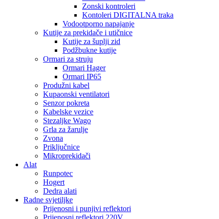
Zonski kontroleri
Kontoleri DIGITALNA traka
Vodootporno napajanje
Kutije za prekidače i utičnice
Kutije za šuplji zid
Podžbukne kutije
Ormari za struju
Ormari Hager
Ormari IP65
Produžni kabel
Kupaonski ventilatori
Senzor pokreta
Kabelske vezice
Stezaljke Wago
Grla za žarulje
Zvona
Priključnice
Mikroprekidači
Alat
Runpotec
Hogert
Dedra alati
Radne svjetiljke
Prijenosni i punjivi reflektori
Prijenosni reflektori 220V