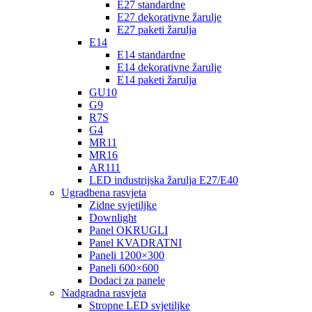
E27 standardne
E27 dekorativne žarulje
E27 paketi žarulja
E14
E14 standardne
E14 dekorativne žarulje
E14 paketi žarulja
GU10
G9
R7S
G4
MR11
MR16
AR111
LED industrijska žarulja E27/E40
Ugradbena rasvjeta
Zidne svjetiljke
Downlight
Panel OKRUGLI
Panel KVADRATNI
Paneli 1200×300
Paneli 600×600
Dodaci za panele
Nadgradna rasvjeta
Stropne LED svjetiljke