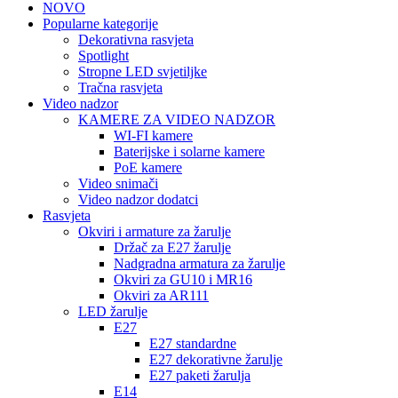
NOVO
Popularne kategorije
Dekorativna rasvjeta
Spotlight
Stropne LED svjetiljke
Tračna rasvjeta
Video nadzor
KAMERE ZA VIDEO NADZOR
WI-FI kamere
Baterijske i solarne kamere
PoE kamere
Video snimači
Video nadzor dodatci
Rasvjeta
Okviri i armature za žarulje
Držač za E27 žarulje
Nadgradna armatura za žarulje
Okviri za GU10 i MR16
Okviri za AR111
LED žarulje
E27
E27 standardne
E27 dekorativne žarulje
E27 paketi žarulja
E14