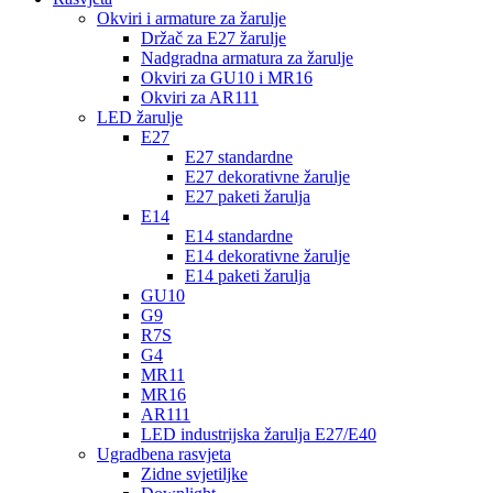
Okviri i armature za žarulje
Držač za E27 žarulje
Nadgradna armatura za žarulje
Okviri za GU10 i MR16
Okviri za AR111
LED žarulje
E27
E27 standardne
E27 dekorativne žarulje
E27 paketi žarulja
E14
E14 standardne
E14 dekorativne žarulje
E14 paketi žarulja
GU10
G9
R7S
G4
MR11
MR16
AR111
LED industrijska žarulja E27/E40
Ugradbena rasvjeta
Zidne svjetiljke