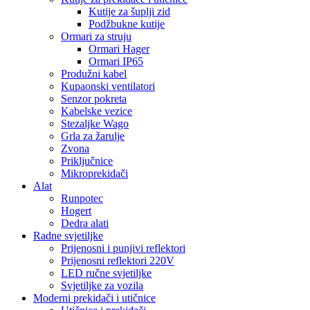
Kutije za šuplji zid
Podžbukne kutije
Ormari za struju
Ormari Hager
Ormari IP65
Produžni kabel
Kupaonski ventilatori
Senzor pokreta
Kabelske vezice
Stezaljke Wago
Grla za žarulje
Zvona
Priključnice
Mikroprekidači
Alat
Runpotec
Hogert
Dedra alati
Radne svjetiljke
Prijenosni i punjivi reflektori
Prijenosni reflektori 220V
LED ručne svjetiljke
Svjetiljke za vozila
Moderni prekidači i utičnice