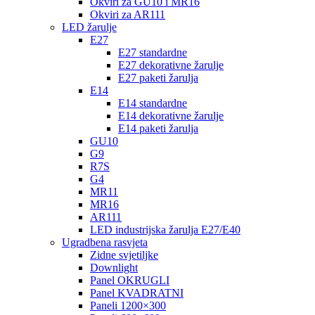
Okviri za GU10 i MR16
Okviri za AR111
LED žarulje
E27
E27 standardne
E27 dekorativne žarulje
E27 paketi žarulja
E14
E14 standardne
E14 dekorativne žarulje
E14 paketi žarulja
GU10
G9
R7S
G4
MR11
MR16
AR111
LED industrijska žarulja E27/E40
Ugradbena rasvjeta
Zidne svjetiljke
Downlight
Panel OKRUGLI
Panel KVADRATNI
Paneli 1200×300