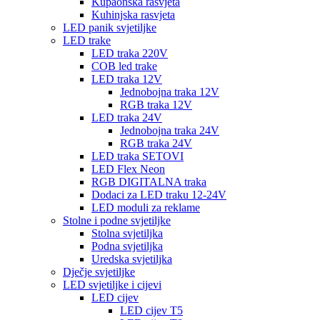
Kupaonska rasvjeta
Kuhinjska rasvjeta
LED panik svjetiljke
LED trake
LED traka 220V
COB led trake
LED traka 12V
Jednobojna traka 12V
RGB traka 12V
LED traka 24V
Jednobojna traka 24V
RGB traka 24V
LED traka SETOVI
LED Flex Neon
RGB DIGITALNA traka
Dodaci za LED traku 12-24V
LED moduli za reklame
Stolne i podne svjetiljke
Stolna svjetiljka
Podna svjetiljka
Uredska svjetiljka
Dječje svjetiljke
LED svjetiljke i cijevi
LED cijev
LED cijev T5