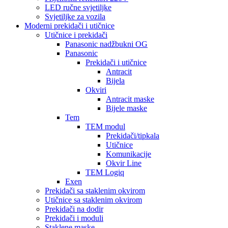
LED ručne svjetiljke
Svjetiljke za vozila
Moderni prekidači i utičnice
Utičnice i prekidači
Panasonic nadžbukni OG
Panasonic
Prekidači i utičnice
Antracit
Bijela
Okviri
Antracit maske
Bijele maske
Tem
TEM modul
Prekidači/tipkala
Utičnice
Komunikacije
Okvir Line
TEM Logiq
Exen
Prekidači sa staklenim okvirom
Utičnice sa staklenim okvirom
Prekidači na dodir
Prekidači i moduli
Staklene maske