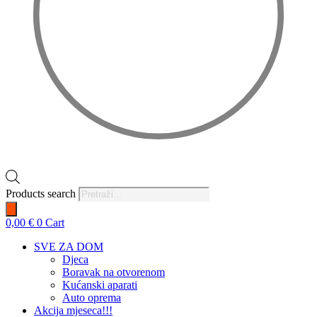
Products search
0,00
€
0
Cart
SVE ZA DOM
Djeca
Boravak na otvorenom
Kućanski aparati
Auto oprema
Akcija mjeseca!!!