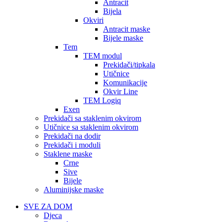
Antracit
Bijela
Okviri
Antracit maske
Bijele maske
Tem
TEM modul
Prekidači/tipkala
Utičnice
Komunikacije
Okvir Line
TEM Logiq
Exen
Prekidači sa staklenim okvirom
Utičnice sa staklenim okvirom
Prekidači na dodir
Prekidači i moduli
Staklene maske
Crne
Sive
Bijele
Aluminijske maske
SVE ZA DOM
Djeca