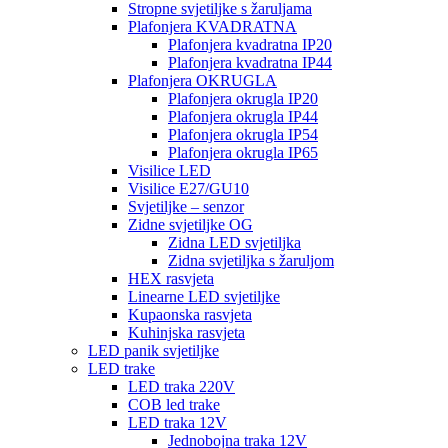
Stropne svjetiljke s žaruljama
Plafonjera KVADRATNA
Plafonjera kvadratna IP20
Plafonjera kvadratna IP44
Plafonjera OKRUGLA
Plafonjera okrugla IP20
Plafonjera okrugla IP44
Plafonjera okrugla IP54
Plafonjera okrugla IP65
Visilice LED
Visilice E27/GU10
Svjetiljke – senzor
Zidne svjetiljke OG
Zidna LED svjetiljka
Zidna svjetiljka s žaruljom
HEX rasvjeta
Linearne LED svjetiljke
Kupaonska rasvjeta
Kuhinjska rasvjeta
LED panik svjetiljke
LED trake
LED traka 220V
COB led trake
LED traka 12V
Jednobojna traka 12V