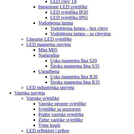
LED cijev T8
Integrirane LED svjetiljke
LED svjetiljka IP20
LED svjetiljka IP65
Vodotijesna lampa
Vodotijesna lampa – bez cijevi
Vodotijesna lampa – sa cijevima
Linearne LED svjetiljke
LED magnetna rasvjeta
Mini M05
Nadgradna
Uska magnetna šina S20
Široka magnetna šina S35
Ugradbena
Uska magnetna šina R20
Široka magnetna šina R35
LED industrijska rasvjeta
Vanjska rasvjeta
Vanjske svjetiljke
Vanjske stropne svjetiljke
Svjetiljke sa senzorom
Podne vanjske svjetiljke
Zidne vanjske svjetiljke
Vrtne kugle
LED reflektori i pribor