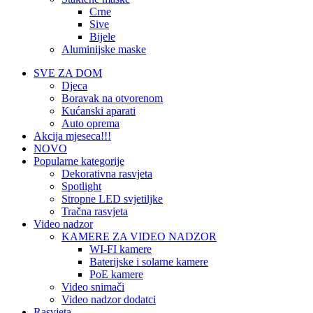
Crne
Sive
Bijele
Aluminijske maske
SVE ZA DOM
Djeca
Boravak na otvorenom
Kućanski aparati
Auto oprema
Akcija mjeseca!!!
NOVO
Popularne kategorije
Dekorativna rasvjeta
Spotlight
Stropne LED svjetiljke
Tračna rasvjeta
Video nadzor
KAMERE ZA VIDEO NADZOR
WI-FI kamere
Baterijske i solarne kamere
PoE kamere
Video snimači
Video nadzor dodatci
Rasvjeta