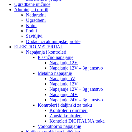
Ugradbene utičnice
Aluminijski profili
Nadgradni
Ugradbeni
Kutni
Podni
Savitljivi
Dodaci za aluminijske profile
ELEKTRO MATERIJAL
Napajanja i kontroleri
Plastično napajanje
Napajanje 12V
Napajanje 12V – 3g jamstvo
Metalno napajanje
Napajanje 5V
Napajanje 12V
Napajanje 12V – 3g jamstvo
Napajanje 24V
Napajanje 24V – 3g jamstvo
Kontroleri i daljinski za traku
Kontroleri i dimmeri
Zonski kontroleri
Kontoleri DIGITALNA traka
Vodootporno napajanje
Kutije za prekidače i utičnice