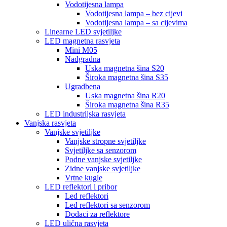
Vodotijesna lampa
Vodotijesna lampa – bez cijevi
Vodotijesna lampa – sa cijevima
Linearne LED svjetiljke
LED magnetna rasvjeta
Mini M05
Nadgradna
Uska magnetna šina S20
Široka magnetna šina S35
Ugradbena
Uska magnetna šina R20
Široka magnetna šina R35
LED industrijska rasvjeta
Vanjska rasvjeta
Vanjske svjetiljke
Vanjske stropne svjetiljke
Svjetiljke sa senzorom
Podne vanjske svjetiljke
Zidne vanjske svjetiljke
Vrtne kugle
LED reflektori i pribor
Led reflektori
Led reflektori sa senzorom
Dodaci za reflektore
LED ulična rasvjeta