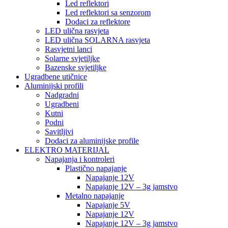
Led reflektori
Led reflektori sa senzorom
Dodaci za reflektore
LED ulična rasvjeta
LED ulična SOLARNA rasvjeta
Rasvjetni lanci
Solarne svjetiljke
Bazenske svjetiljke
Ugradbene utičnice
Aluminijski profili
Nadgradni
Ugradbeni
Kutni
Podni
Savitljivi
Dodaci za aluminijske profile
ELEKTRO MATERIJAL
Napajanja i kontroleri
Plastično napajanje
Napajanje 12V
Napajanje 12V – 3g jamstvo
Metalno napajanje
Napajanje 5V
Napajanje 12V
Napajanje 12V – 3g jamstvo