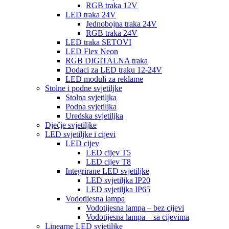
RGB traka 12V
LED traka 24V
Jednobojna traka 24V
RGB traka 24V
LED traka SETOVI
LED Flex Neon
RGB DIGITALNA traka
Dodaci za LED traku 12-24V
LED moduli za reklame
Stolne i podne svjetiljke
Stolna svjetiljka
Podna svjetiljka
Uredska svjetiljka
Dječje svjetiljke
LED svjetiljke i cijevi
LED cijev
LED cijev T5
LED cijev T8
Integrirane LED svjetiljke
LED svjetiljka IP20
LED svjetiljka IP65
Vodotijesna lampa
Vodotijesna lampa – bez cijevi
Vodotijesna lampa – sa cijevima
Linearne LED svjetiljke