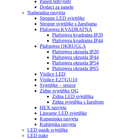
Paneli 600×600
Dodaci za panele
Nadgradna rasvjeta
Stropne LED svjetiljke
Stropne svjetiljke s žaruljama
Plafonjera KVADRATNA
Plafonjera kvadratna IP20
Plafonjera kvadratna IP44
Plafonjera OKRUGLA
Plafonjera okrugla IP20
Plafonjera okrugla IP44
Plafonjera okrugla IP54
Plafonjera okrugla IP65
Visilice LED
Visilice E27/GU10
Svjetiljke – senzor
Zidne svjetiljke OG
Zidna LED svjetiljka
Zidna svjetiljka s žaruljom
HEX rasvjeta
Linearne LED svjetiljke
Kupaonska rasvjeta
Kuhinjska rasvjeta
LED panik svjetiljke
LED trake