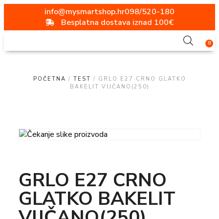
info@mysmartshop.hr
098/520-180
Besplatna dostava iznad 100€
0
POČETNA
/
TEST
/ GRLO E27 CRNO GLATKO
BAKELIT VIJČANO(250)
GRLO E27 CRNO
GLATKO BAKELIT
VIJČANO(250)