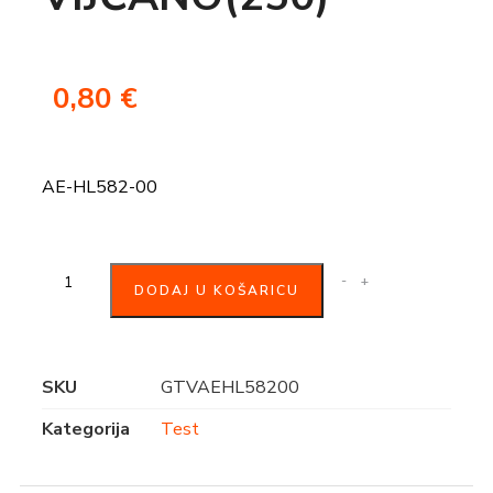
0,80
€
AE-HL582-00
-
+
DODAJ U KOŠARICU
SKU
GTVAEHL58200
Kategorija
Test