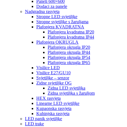
Paneli 600×600
Dodaci za panele
Nadgradna rasvjeta
Stropne LED svjetiljke
Stropne svjetiljke s žaruljama
Plafonjera KVADRATNA
Plafonjera kvadratna IP20
Plafonjera kvadratna IP44
Plafonjera OKRUGLA
Plafonjera okrugla IP20
Plafonjera okrugla IP44
Plafonjera okrugla IP54
Plafonjera okrugla IP65
Visilice LED
Visilice E27/GU10
Svjetiljke – senzor
Zidne svjetiljke OG
Zidna LED svjetiljka
Zidna svjetiljka s žaruljom
HEX rasvjeta
Linearne LED svjetiljke
Kupaonska rasvjeta
Kuhinjska rasvjeta
LED panik svjetiljke
LED trake