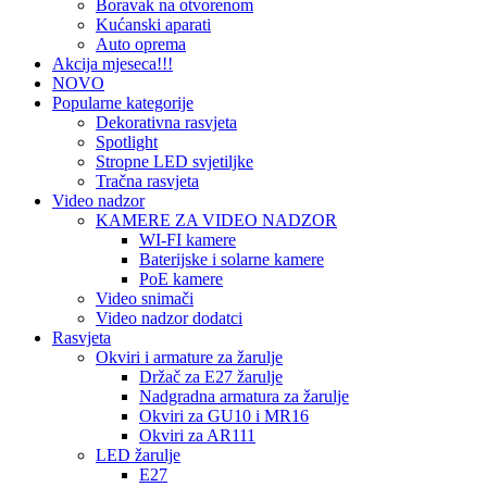
Boravak na otvorenom
Kućanski aparati
Auto oprema
Akcija mjeseca!!!
NOVO
Popularne kategorije
Dekorativna rasvjeta
Spotlight
Stropne LED svjetiljke
Tračna rasvjeta
Video nadzor
KAMERE ZA VIDEO NADZOR
WI-FI kamere
Baterijske i solarne kamere
PoE kamere
Video snimači
Video nadzor dodatci
Rasvjeta
Okviri i armature za žarulje
Držač za E27 žarulje
Nadgradna armatura za žarulje
Okviri za GU10 i MR16
Okviri za AR111
LED žarulje
E27