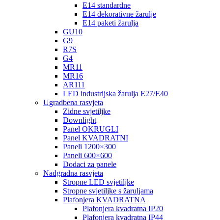
E14 standardne
E14 dekorativne žarulje
E14 paketi žarulja
GU10
G9
R7S
G4
MR11
MR16
AR111
LED industrijska žarulja E27/E40
Ugradbena rasvjeta
Zidne svjetiljke
Downlight
Panel OKRUGLI
Panel KVADRATNI
Paneli 1200×300
Paneli 600×600
Dodaci za panele
Nadgradna rasvjeta
Stropne LED svjetiljke
Stropne svjetiljke s žaruljama
Plafonjera KVADRATNA
Plafonjera kvadratna IP20
Plafonjera kvadratna IP44