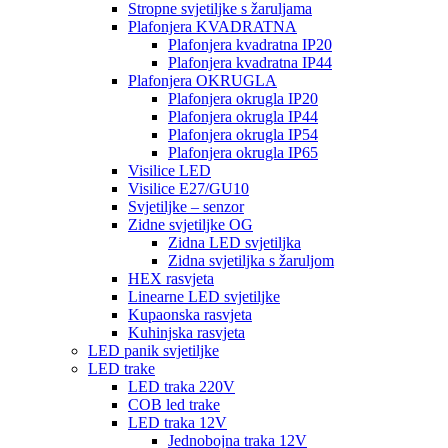
Stropne svjetiljke s žaruljama
Plafonjera KVADRATNA
Plafonjera kvadratna IP20
Plafonjera kvadratna IP44
Plafonjera OKRUGLA
Plafonjera okrugla IP20
Plafonjera okrugla IP44
Plafonjera okrugla IP54
Plafonjera okrugla IP65
Visilice LED
Visilice E27/GU10
Svjetiljke – senzor
Zidne svjetiljke OG
Zidna LED svjetiljka
Zidna svjetiljka s žaruljom
HEX rasvjeta
Linearne LED svjetiljke
Kupaonska rasvjeta
Kuhinjska rasvjeta
LED panik svjetiljke
LED trake
LED traka 220V
COB led trake
LED traka 12V
Jednobojna traka 12V