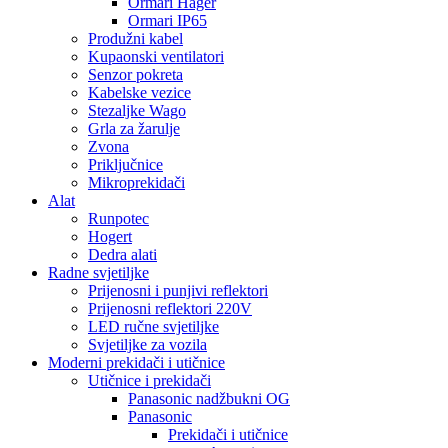
Ormari Hager
Ormari IP65
Produžni kabel
Kupaonski ventilatori
Senzor pokreta
Kabelske vezice
Stezaljke Wago
Grla za žarulje
Zvona
Priključnice
Mikroprekidači
Alat
Runpotec
Hogert
Dedra alati
Radne svjetiljke
Prijenosni i punjivi reflektori
Prijenosni reflektori 220V
LED ručne svjetiljke
Svjetiljke za vozila
Moderni prekidači i utičnice
Utičnice i prekidači
Panasonic nadžbukni OG
Panasonic
Prekidači i utičnice