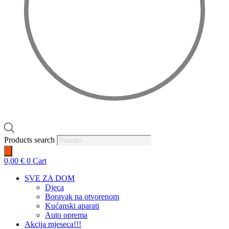
Products search
0,00
€
0
Cart
SVE ZA DOM
Djeca
Boravak na otvorenom
Kućanski aparati
Auto oprema
Akcija mjeseca!!!