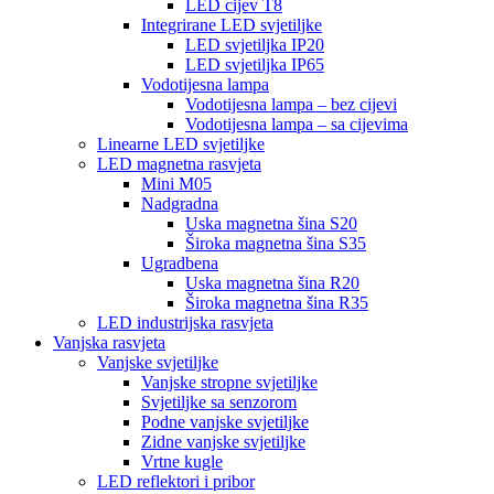
LED cijev T8
Integrirane LED svjetiljke
LED svjetiljka IP20
LED svjetiljka IP65
Vodotijesna lampa
Vodotijesna lampa – bez cijevi
Vodotijesna lampa – sa cijevima
Linearne LED svjetiljke
LED magnetna rasvjeta
Mini M05
Nadgradna
Uska magnetna šina S20
Široka magnetna šina S35
Ugradbena
Uska magnetna šina R20
Široka magnetna šina R35
LED industrijska rasvjeta
Vanjska rasvjeta
Vanjske svjetiljke
Vanjske stropne svjetiljke
Svjetiljke sa senzorom
Podne vanjske svjetiljke
Zidne vanjske svjetiljke
Vrtne kugle
LED reflektori i pribor