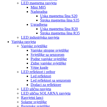
LED magnetna rasvjeta
Mini M05
Nadgradna
Uska magnetna šina S20
Široka magnetna šina S35
Ugradbena
Uska magnetna šina R20
Široka magnetna šina R35
LED industrijska rasvjeta
Vanjska rasvjeta
Vanjske svjetiljke
Vanjske stropne svjetiljke
Svjetiljke sa senzorom
Podne vanjske svjetiljke
Zidne vanjske svjetiljke
Vrtne kugle
LED reflektori i pribor
Led reflektori
Led reflektori sa senzorom
Dodaci za reflektore
LED ulična rasvjeta
LED ulična SOLARNA rasvjeta
Rasvjetni lanci
Solarne svjetiljke
Bazenske svjetiljke