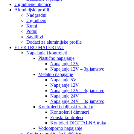
Ugradbene utičnice
Aluminijski profili
Nadgradni
Ugradbeni
Kutni
Podni
Savitljivi
Dodaci za aluminijske profile
ELEKTRO MATERIJAL
Napajanja i kontroleri
Plastično napajanje
Napajanje 12V
Napajanje 12V – 3g jamstvo
Metalno napajanje
Napajanje 5V
Napajanje 12V
Napajanje 12V – 3g jamstvo
Napajanje 24V
Napajanje 24V – 3g jamstvo
Kontroleri i daljinski za traku
Kontroleri i dimmeri
Zonski kontroleri
Kontoleri DIGITALNA traka
Vodootporno napajanje
Kutije za prekidače i utičnice