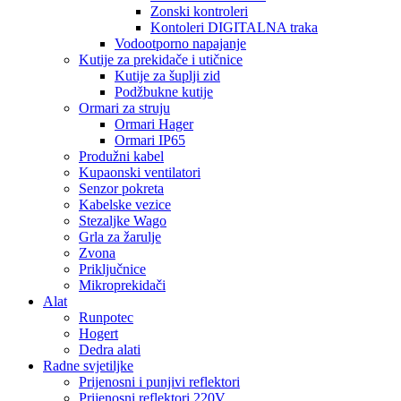
Zonski kontroleri
Kontoleri DIGITALNA traka
Vodootporno napajanje
Kutije za prekidače i utičnice
Kutije za šuplji zid
Podžbukne kutije
Ormari za struju
Ormari Hager
Ormari IP65
Produžni kabel
Kupaonski ventilatori
Senzor pokreta
Kabelske vezice
Stezaljke Wago
Grla za žarulje
Zvona
Priključnice
Mikroprekidači
Alat
Runpotec
Hogert
Dedra alati
Radne svjetiljke
Prijenosni i punjivi reflektori
Prijenosni reflektori 220V