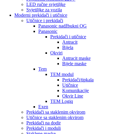
LED ručne svjetiljke
Svjetiljke za vozila
Moderni prekidači i utičnice
Utičnice i prekidači
Panasonic nadžbukni OG
Panasonic
Prekidači i utičnice
Antracit
Bijela
Okviri
Antracit maske
Bijele maske
Tem
TEM modul
Prekidači/tipkala
Utičnice
Komunikacije
Okvir Line
TEM Logiq
Exen
Prekidači sa staklenim okvirom
Utičnice sa staklenim okvirom
Prekidači na dodir
Prekidači i moduli
Staklene maske