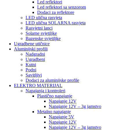
Led reflektori
Led reflektori sa senzorom
Dodaci za reflektore
LED ulična rasvjeta
LED ulična SOLARNA rasvjeta
Rasvjetni lanci
Solarne svjetiljke
Bazenske svjetiljke
Ugradbene utičnice
Aluminijski profili
Nadgradni
Ugradbeni
Kutni
Podni
Savitljivi
Dodaci za aluminijske profile
ELEKTRO MATERIJAL
Napajanja i kontroleri
Plastično napajanje
Napajanje 12V
Napajanje 12V – 3g jamstvo
Metalno napajanje
Napajanje 5V
Napajanje 12V
Napajanje 12V – 3g jamstvo