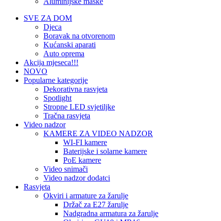
Aluminijske maske
SVE ZA DOM
Djeca
Boravak na otvorenom
Kućanski aparati
Auto oprema
Akcija mjeseca!!!
NOVO
Popularne kategorije
Dekorativna rasvjeta
Spotlight
Stropne LED svjetiljke
Tračna rasvjeta
Video nadzor
KAMERE ZA VIDEO NADZOR
WI-FI kamere
Baterijske i solarne kamere
PoE kamere
Video snimači
Video nadzor dodatci
Rasvjeta
Okviri i armature za žarulje
Držač za E27 žarulje
Nadgradna armatura za žarulje