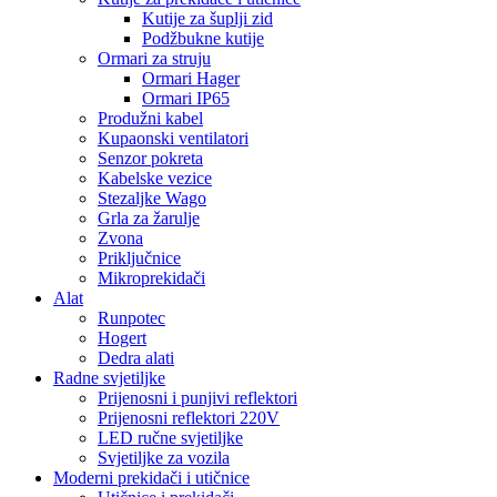
Kutije za šuplji zid
Podžbukne kutije
Ormari za struju
Ormari Hager
Ormari IP65
Produžni kabel
Kupaonski ventilatori
Senzor pokreta
Kabelske vezice
Stezaljke Wago
Grla za žarulje
Zvona
Priključnice
Mikroprekidači
Alat
Runpotec
Hogert
Dedra alati
Radne svjetiljke
Prijenosni i punjivi reflektori
Prijenosni reflektori 220V
LED ručne svjetiljke
Svjetiljke za vozila
Moderni prekidači i utičnice