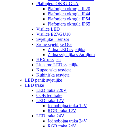
Plafonjera OKRUGLA
Plafonjera okrugla IP20
Plafonjera okrugla IP44
Plafonjera okrugla IP54
Plafonjera okrugla IP65
Visilice LED
Visilice E27/GU10
Svjetiljke – senzor
Zidne svjetiljke OG
Zidna LED svjetiljka
Zidna svjetiljka s žaruljom
HEX rasvjeta
Linearne LED svjetiljke
Kupaonska rasvjeta
Kuhinjska rasvjeta
LED panik svjetiljke
LED trake
LED traka 220V
COB led trake
LED traka 12V
Jednobojna traka 12V
RGB traka 12V
LED traka 24V
Jednobojna traka 24V
RGB traka 24V