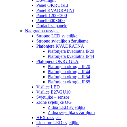
Downlight
Panel OKRUGLI
Panel KVADRATNI
Paneli 1200×300
Paneli 600×600
Dodaci za panele
Nadgradna rasvjeta
Stropne LED svjetiljke
Stropne svjetiljke s žaruljama
Plafonjera KVADRATNA
Plafonjera kvadratna IP20
Plafonjera kvadratna IP44
Plafonjera OKRUGLA
Plafonjera okrugla IP20
Plafonjera okrugla IP44
Plafonjera okrugla IP54
Plafonjera okrugla IP65
Visilice LED
Visilice E27/GU10
Svjetiljke – senzor
Zidne svjetiljke OG
Zidna LED svjetiljka
Zidna svjetiljka s žaruljom
HEX rasvjeta
Linearne LED svjetiljke