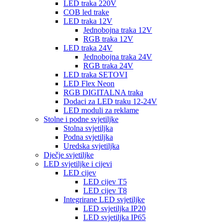
LED traka 220V
COB led trake
LED traka 12V
Jednobojna traka 12V
RGB traka 12V
LED traka 24V
Jednobojna traka 24V
RGB traka 24V
LED traka SETOVI
LED Flex Neon
RGB DIGITALNA traka
Dodaci za LED traku 12-24V
LED moduli za reklame
Stolne i podne svjetiljke
Stolna svjetiljka
Podna svjetiljka
Uredska svjetiljka
Dječje svjetiljke
LED svjetiljke i cijevi
LED cijev
LED cijev T5
LED cijev T8
Integrirane LED svjetiljke
LED svjetiljka IP20
LED svjetiljka IP65