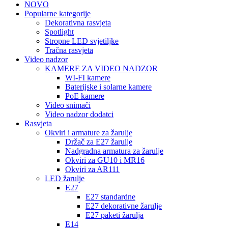
NOVO
Popularne kategorije
Dekorativna rasvjeta
Spotlight
Stropne LED svjetiljke
Tračna rasvjeta
Video nadzor
KAMERE ZA VIDEO NADZOR
WI-FI kamere
Baterijske i solarne kamere
PoE kamere
Video snimači
Video nadzor dodatci
Rasvjeta
Okviri i armature za žarulje
Držač za E27 žarulje
Nadgradna armatura za žarulje
Okviri za GU10 i MR16
Okviri za AR111
LED žarulje
E27
E27 standardne
E27 dekorativne žarulje
E27 paketi žarulja
E14