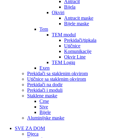
Antracit
Bijela
Okviri
Antracit maske
Bijele maske
Tem
TEM modul
Prekidači/tipkala
Utičnice
Komunikacije
Okvir Line
TEM Logiq
Exen
Prekidači sa staklenim okvirom
Utičnice sa staklenim okvirom
Prekidači na dodir
Prekidači i moduli
Staklene maske
Crne
Sive
Bijele
Aluminijske maske
SVE ZA DOM
Djeca