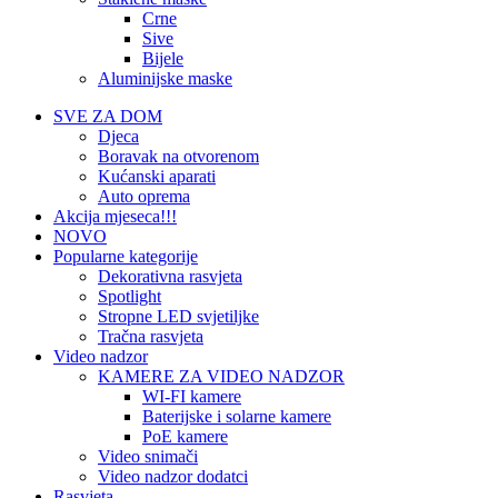
Crne
Sive
Bijele
Aluminijske maske
SVE ZA DOM
Djeca
Boravak na otvorenom
Kućanski aparati
Auto oprema
Akcija mjeseca!!!
NOVO
Popularne kategorije
Dekorativna rasvjeta
Spotlight
Stropne LED svjetiljke
Tračna rasvjeta
Video nadzor
KAMERE ZA VIDEO NADZOR
WI-FI kamere
Baterijske i solarne kamere
PoE kamere
Video snimači
Video nadzor dodatci
Rasvjeta