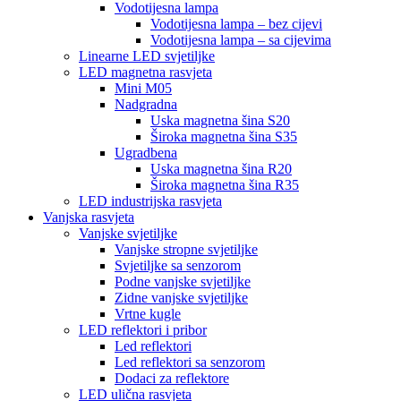
Vodotijesna lampa
Vodotijesna lampa – bez cijevi
Vodotijesna lampa – sa cijevima
Linearne LED svjetiljke
LED magnetna rasvjeta
Mini M05
Nadgradna
Uska magnetna šina S20
Široka magnetna šina S35
Ugradbena
Uska magnetna šina R20
Široka magnetna šina R35
LED industrijska rasvjeta
Vanjska rasvjeta
Vanjske svjetiljke
Vanjske stropne svjetiljke
Svjetiljke sa senzorom
Podne vanjske svjetiljke
Zidne vanjske svjetiljke
Vrtne kugle
LED reflektori i pribor
Led reflektori
Led reflektori sa senzorom
Dodaci za reflektore
LED ulična rasvjeta