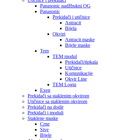
Utičnice i prekidači
Panasonic nadžbukni OG
Panasonic
Prekidači i utičnice
Antracit
Bijela
Okviri
Antracit maske
Bijele maske
Tem
TEM modul
Prekidači/tipkala
Utičnice
Komunikacije
Okvir Line
TEM Logiq
Exen
Prekidači sa staklenim okvirom
Utičnice sa staklenim okvirom
Prekidači na dodir
Prekidači i moduli
Staklene maske
Crne
Sive
Bijele