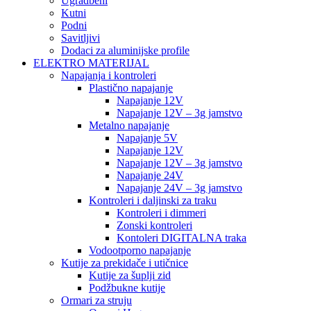
Ugradbeni
Kutni
Podni
Savitljivi
Dodaci za aluminijske profile
ELEKTRO MATERIJAL
Napajanja i kontroleri
Plastično napajanje
Napajanje 12V
Napajanje 12V – 3g jamstvo
Metalno napajanje
Napajanje 5V
Napajanje 12V
Napajanje 12V – 3g jamstvo
Napajanje 24V
Napajanje 24V – 3g jamstvo
Kontroleri i daljinski za traku
Kontroleri i dimmeri
Zonski kontroleri
Kontoleri DIGITALNA traka
Vodootporno napajanje
Kutije za prekidače i utičnice
Kutije za šuplji zid
Podžbukne kutije
Ormari za struju