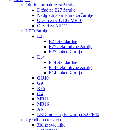
Okviri i armature za žarulje
Držač za E27 žarulje
Nadgradna armatura za žarulje
Okviri za GU10 i MR16
Okviri za AR111
LED žarulje
E27
E27 standardne
E27 dekorativne žarulje
E27 paketi žarulja
E14
E14 standardne
E14 dekorativne žarulje
E14 paketi žarulja
GU10
G9
R7S
G4
MR11
MR16
AR111
LED industrijska žarulja E27/E40
Ugradbena rasvjeta
Zidne svjetiljke