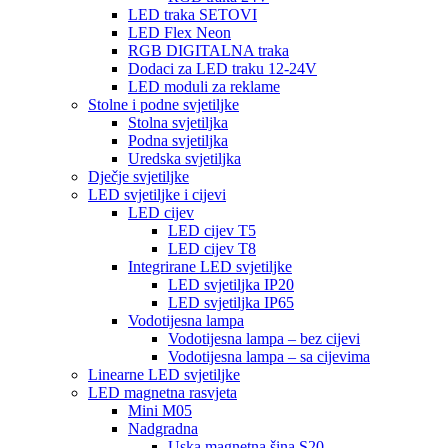
LED traka SETOVI
LED Flex Neon
RGB DIGITALNA traka
Dodaci za LED traku 12-24V
LED moduli za reklame
Stolne i podne svjetiljke
Stolna svjetiljka
Podna svjetiljka
Uredska svjetiljka
Dječje svjetiljke
LED svjetiljke i cijevi
LED cijev
LED cijev T5
LED cijev T8
Integrirane LED svjetiljke
LED svjetiljka IP20
LED svjetiljka IP65
Vodotijesna lampa
Vodotijesna lampa – bez cijevi
Vodotijesna lampa – sa cijevima
Linearne LED svjetiljke
LED magnetna rasvjeta
Mini M05
Nadgradna
Uska magnetna šina S20