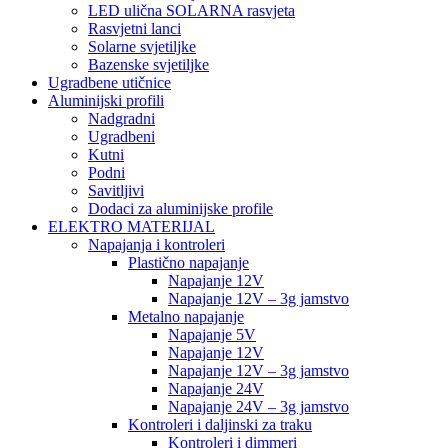
LED ulična SOLARNA rasvjeta
Rasvjetni lanci
Solarne svjetiljke
Bazenske svjetiljke
Ugradbene utičnice
Aluminijski profili
Nadgradni
Ugradbeni
Kutni
Podni
Savitljivi
Dodaci za aluminijske profile
ELEKTRO MATERIJAL
Napajanja i kontroleri
Plastično napajanje
Napajanje 12V
Napajanje 12V – 3g jamstvo
Metalno napajanje
Napajanje 5V
Napajanje 12V
Napajanje 12V – 3g jamstvo
Napajanje 24V
Napajanje 24V – 3g jamstvo
Kontroleri i daljinski za traku
Kontroleri i dimmeri