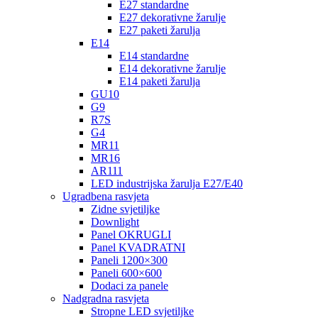
E27 standardne
E27 dekorativne žarulje
E27 paketi žarulja
E14
E14 standardne
E14 dekorativne žarulje
E14 paketi žarulja
GU10
G9
R7S
G4
MR11
MR16
AR111
LED industrijska žarulja E27/E40
Ugradbena rasvjeta
Zidne svjetiljke
Downlight
Panel OKRUGLI
Panel KVADRATNI
Paneli 1200×300
Paneli 600×600
Dodaci za panele
Nadgradna rasvjeta
Stropne LED svjetiljke