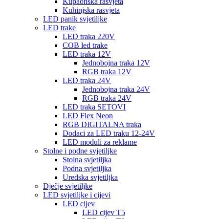
Kupaonska rasvjeta
Kuhinjska rasvjeta
LED panik svjetiljke
LED trake
LED traka 220V
COB led trake
LED traka 12V
Jednobojna traka 12V
RGB traka 12V
LED traka 24V
Jednobojna traka 24V
RGB traka 24V
LED traka SETOVI
LED Flex Neon
RGB DIGITALNA traka
Dodaci za LED traku 12-24V
LED moduli za reklame
Stolne i podne svjetiljke
Stolna svjetiljka
Podna svjetiljka
Uredska svjetiljka
Dječje svjetiljke
LED svjetiljke i cijevi
LED cijev
LED cijev T5