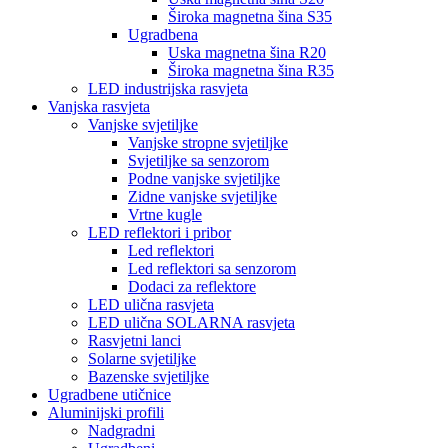
Široka magnetna šina S35
Ugradbena
Uska magnetna šina R20
Široka magnetna šina R35
LED industrijska rasvjeta
Vanjska rasvjeta
Vanjske svjetiljke
Vanjske stropne svjetiljke
Svjetiljke sa senzorom
Podne vanjske svjetiljke
Zidne vanjske svjetiljke
Vrtne kugle
LED reflektori i pribor
Led reflektori
Led reflektori sa senzorom
Dodaci za reflektore
LED ulična rasvjeta
LED ulična SOLARNA rasvjeta
Rasvjetni lanci
Solarne svjetiljke
Bazenske svjetiljke
Ugradbene utičnice
Aluminijski profili
Nadgradni