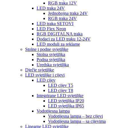
RGB traka 12V
LED traka 24V
Jednobojna traka 24V
RGB traka 24V
LED traka SETOVI
LED Flex Neon
RGB DIGITALNA traka
Dodaci za LED traku 12-24V
LED moduli za reklame
Stolne i podne svjetiljke
Stolna svjetiljka
Podna svjetiljka
Uredska svjetiljka
Dječje svjetiljke
LED svjetiljke i cijevi
LED cijev
LED cijev T5
LED cijev T8
Integrirane LED svjetiljke
LED svjetiljka IP20
LED svjetiljka IP65
Vodotijesna lampa
Vodotijesna lampa – bez cijevi
Vodotijesna lampa – sa cijevima
Linearne LED svjetiljke