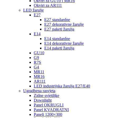
Okviri za GU10 i MR16
Okviri za AR111
LED žarulje
E27
E27 standardne
E27 dekorativne žarulje
E27 paketi žarulja
E14
E14 standardne
E14 dekorativne žarulje
E14 paketi žarulja
GU10
G9
R7S
G4
MR11
MR16
AR111
LED industrijska žarulja E27/E40
Ugradbena rasvjeta
Zidne svjetiljke
Downlight
Panel OKRUGLI
Panel KVADRATNI
Paneli 1200×300