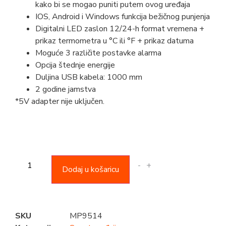
kako bi se mogao puniti putem ovog uređaja
IOS, Android i Windows funkcija bežičnog punjenja
Digitalni LED zaslon 12/24-h format vremena +
p
rikaz termometra u °C ili °F +
prikaz datuma
Moguće 3 različite postavke alarma
Opcija štednje energije
Duljina USB kabela: 1000 mm
2 godine jamstva
*5V adapter nije uključen.
-
+
Dodaj u košaricu
SKU
MP9514