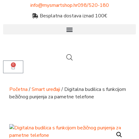
info@mysmartshop.hr
098/520-180
Besplatna dostava iznad 100€
0
Početna
/
Smart uređaji
/ Digitalna budilica s funkcijom
bežičnog punjenja za pametne telefone