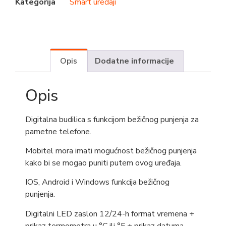
Kategorija
Smart uređaji
Opis
Dodatne informacije
Opis
Digitalna budilica s funkcijom bežičnog punjenja za
pametne telefone.
Mobitel mora imati mogućnost bežičnog punjenja
kako bi se mogao puniti putem ovog uređaja.
IOS, Android i Windows funkcija bežičnog
punjenja.
Digitalni LED zaslon 12/24-h format vremena +
p
rikaz termometra u °C ili °F +
prikaz datuma.