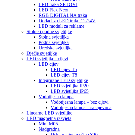
LED traka SETOVI
LED Flex Neon
RGB DIGITALNA traka
Dodaci za LED traku 12-24V
LED moduli za reklame
Stolne i podne svjetiljke
Stolna svjetiljka
Podna svjetiljka
Uredska svjetiljka
Dječje svjetiljke
LED svjetiljke i cijevi
LED cijev
LED cijev T5
LED cijev T8
Integrirane LED svjetiljke
LED svjetiljka IP20
LED svjetiljka IP65
Vodotijesna lampa
Vodotijesna lampa – bez cijevi
Vodotijesna lampa – sa cijevima
Linearne LED svjetiljke
LED magnetna rasvjeta
Mini M05
Nadgradna
Uska magnetna šina S20