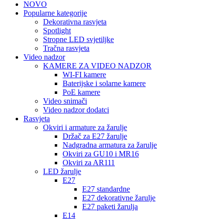
NOVO
Popularne kategorije
Dekorativna rasvjeta
Spotlight
Stropne LED svjetiljke
Tračna rasvjeta
Video nadzor
KAMERE ZA VIDEO NADZOR
WI-FI kamere
Baterijske i solarne kamere
PoE kamere
Video snimači
Video nadzor dodatci
Rasvjeta
Okviri i armature za žarulje
Držač za E27 žarulje
Nadgradna armatura za žarulje
Okviri za GU10 i MR16
Okviri za AR111
LED žarulje
E27
E27 standardne
E27 dekorativne žarulje
E27 paketi žarulja
E14