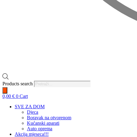
Products search
0,00
€
0
Cart
SVE ZA DOM
Djeca
Boravak na otvorenom
Kućanski aparati
Auto oprema
Akcija mjeseca!!!