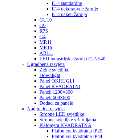
E14 standardne
E14 dekorativne žarulje
E14 paketi žarulja
GU10
G9
R7S
G4
MR11
MR16
AR111
LED industrijska žarulja E27/E40
Ugradbena rasvjeta
Zidne svjetiljke
Downlight
Panel OKRUGLI
Panel KVADRATNI
Paneli 1200×300
Paneli 600×600
Dodaci za panele
Nadgradna rasvjeta
Stropne LED svjetiljke
Stropne svjetiljke s žaruljama
Plafonjera KVADRATNA
Plafonjera kvadratna IP20
Plafonjera kvadratna IP44