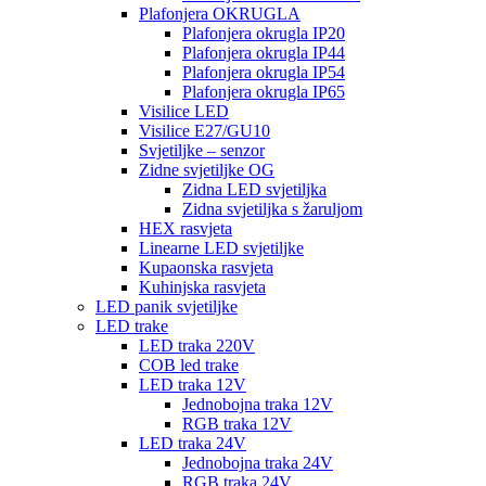
Plafonjera OKRUGLA
Plafonjera okrugla IP20
Plafonjera okrugla IP44
Plafonjera okrugla IP54
Plafonjera okrugla IP65
Visilice LED
Visilice E27/GU10
Svjetiljke – senzor
Zidne svjetiljke OG
Zidna LED svjetiljka
Zidna svjetiljka s žaruljom
HEX rasvjeta
Linearne LED svjetiljke
Kupaonska rasvjeta
Kuhinjska rasvjeta
LED panik svjetiljke
LED trake
LED traka 220V
COB led trake
LED traka 12V
Jednobojna traka 12V
RGB traka 12V
LED traka 24V
Jednobojna traka 24V
RGB traka 24V