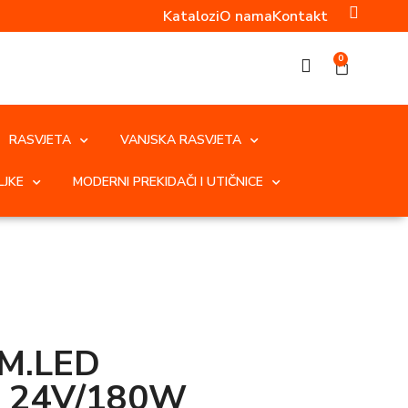
Katalozi
O nama
Kontakt
0
RASVJETA
VANJSKA RASVJETA
LJKE
MODERNI PREKIDAČI I UTIČNICE
IM.LED
 24V/180W