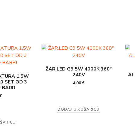
ŽAR.LED G9 5W 4000K 360°
240V
AL
TURA 1,5W
20 SET OD 3
4,00
€
 BARRI
€
DODAJ U KOŠARICU
OŠARICU