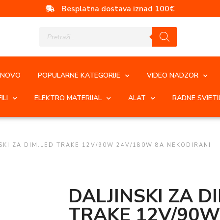
Besplatna dostava iznad 100€
NOVO
POPULARNE KATEGORIJE
VIDEO NADZOR
ILI
ELEKTRO MATERIJAL
ALAT
RADNE SVJETI
SKI ZA DIM.LED TRAKE 12V/90W 24V/180W 8A NEKODIRANI
DALJINSKI ZA D
TRAKE 12V/90W