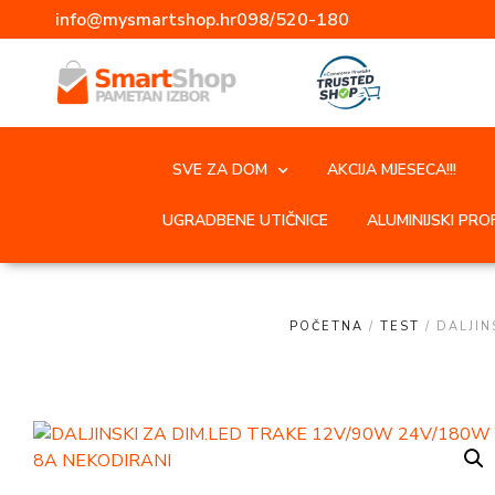
info@mysmartshop.hr
098/520-180
SVE ZA DOM
AKCIJA MJESECA!!!
UGRADBENE UTIČNICE
ALUMINIJSKI PROF
POČETNA
/
TEST
/ DALJIN