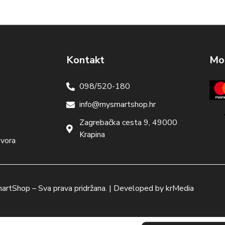
Kontakt
Mog
098/520-180
info@mysmartshop.hr
Zagrebačka cesta 9, 49000
Krapina
ovora
artShop
– Sva prava pridržana. | Developed by
krMedia