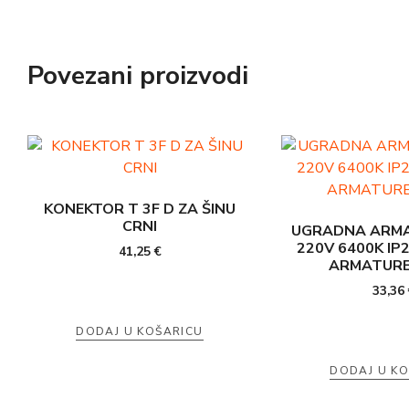
Povezani proizvodi
KONEKTOR T 3F D ZA ŠINU
CRNI
UGRADNA ARMA
220V 6400K IP
41,25
€
ARMATURE
33,36
DODAJ U KOŠARICU
DODAJ U K