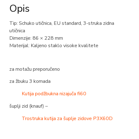
Opis
Tip: Schuko utičnica, EU standard, 3-struka zidna
utičnica
Dimenzije: 86 × 228 mm
Materijal: Kaljeno staklo visoke kvalitete
za motažu preporučeno
za žbuku 3 komada
Kutija podžbukna nizajuča fi60
šuplji zid (knauf) –
Trostruka kutija za šuplje zidove P3X60D