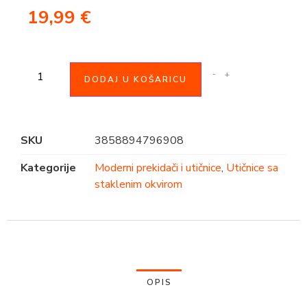
19,99
€
-
+
DODAJ U KOŠARICU
SKU
3858894796908
Kategorije
Moderni prekidači i utičnice
,
Utičnice sa
staklenim okvirom
OPIS