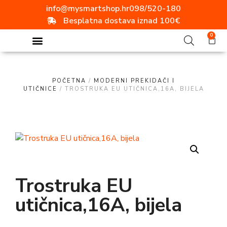
info@mysmartshop.hr
098/520-180
Besplatna dostava iznad 100€
0
POČETNA
/
MODERNI PREKIDAČI I
UTIČNICE
/ TROSTRUKA EU UTIČNICA,16A, BIJELA
Trostruka EU
utičnica,16A, bijela