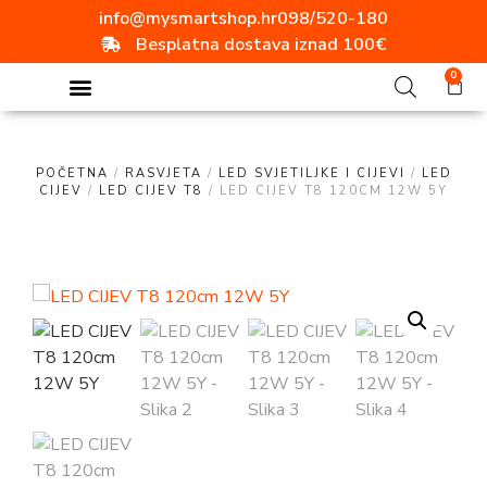
info@mysmartshop.hr
098/520-180
Besplatna dostava iznad 100€
0
POČETNA
/
RASVJETA
/
LED SVJETILJKE I CIJEVI
/
LED
CIJEV
/
LED CIJEV T8
/ LED CIJEV T8 120CM 12W 5Y