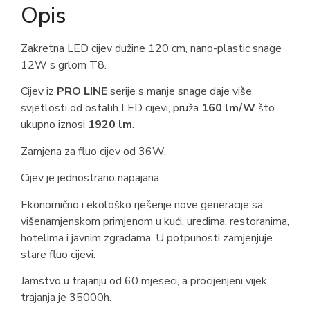
Opis
Zakretna LED cijev dužine 120 cm, nano-plastic snage
12W s grlom T8.
Cijev iz
PRO LINE
serije s manje snage daje više
svjetlosti od ostalih LED cijevi, pruža
160 lm/W
što
ukupno iznosi
1920 lm
.
Zamjena za fluo cijev od 36W.
Cijev je jednostrano napajana.
Ekonomično i ekološko rješenje nove generacije sa
višenamjenskom primjenom u kući, uredima, restoranima,
hotelima i javnim zgradama. U potpunosti zamjenjuje
stare fluo cijevi.
Jamstvo u trajanju od 60 mjeseci, a procijenjeni vijek
trajanja je 35000h.