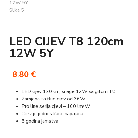
LED CIJEV T8 120cm
12W 5Y
8,80
€
LED cijev 120 cm, snage 12W sa grlom T8
Zamjena za fluo cijev od 36W
Pro line serija cijevi – 160 lm/W
Cijev je jednostrano napajana
5 godina jamstva