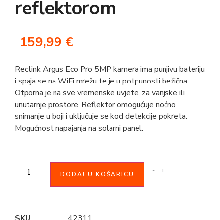
reflektorom
159,99
€
Reolink Argus Eco Pro 5MP kamera ima punjivu bateriju
i spaja se na WiFi mrežu te je u potpunosti bežična.
Otporna je na sve vremenske uvjete, za vanjske ili
unutarnje prostore. Reflektor omogućuje noćno
snimanje u boji i uključuje se kod detekcije pokreta.
Mogućnost napajanja na solarni panel.
-
+
DODAJ U KOŠARICU
SKU
42311