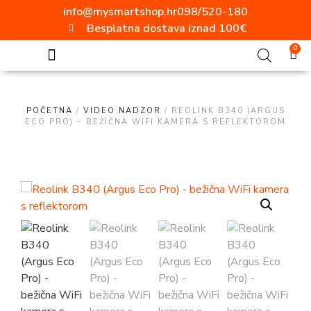
info@mysmartshop.hr
098/520-180
Besplatna dostava iznad 100€
0
SVE ZA DOM
Akcija mjeseca!!!
Popularne kategorije
Video nadzor
Vanjska rasvjeta
Ugradbene utičnice
Aluminijski profili
ELEKTRO MATERIJAL
Radne svjetiljke
Moderni prekidači i utičnice
POČETNA
/
VIDEO NADZOR
/ REOLINK B340 (ARGUS
ECO PRO) – BEŽIČNA WIFI KAMERA S REFLEKTOROM