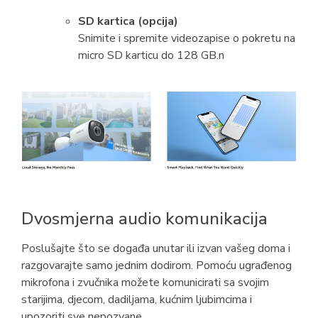
SD kartica (opcija)
Snimite i spremite videozapise o pokretu na
micro SD karticu do 128 GB.n
Dvosmjerna audio komunikacija
Poslušajte što se događa unutar ili izvan vašeg doma i
razgovarajte samo jednim dodirom. Pomoću ugrađenog
mikrofona i zvučnika možete komunicirati sa svojim
starijima, djecom, dadiljama, kućnim ljubimcima i
upozoriti sve nepozvane.