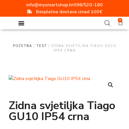
info@mysmartshop.hr
098/520-180
Besplatna dostava iznad 100€
0
POČETNA
/
TEST
/ ZIDNA SVJETILJKA TIAGO GU10
IP54 CRNA
Zidna svjetiljka Tiago
GU10 IP54 crna