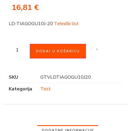
16,81
€
LD-TIAGOGU10J-20
Tehnički list
-
+
DODAJ U KOŠARICU
SKU
GTVLDTIAGOGU10J20
Kategorija
Test
DODATNE INFORMACIJE