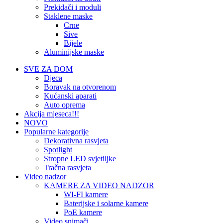
Prekidači i moduli
Staklene maske
Crne
Sive
Bijele
Aluminijske maske
SVE ZA DOM
Djeca
Boravak na otvorenom
Kućanski aparati
Auto oprema
Akcija mjeseca!!!
NOVO
Popularne kategorije
Dekorativna rasvjeta
Spotlight
Stropne LED svjetiljke
Tračna rasvjeta
Video nadzor
KAMERE ZA VIDEO NADZOR
WI-FI kamere
Baterijske i solarne kamere
PoE kamere
Video snimači