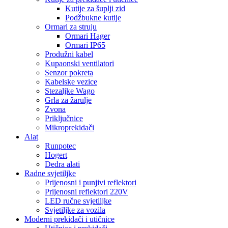
Kutije za šuplji zid
Podžbukne kutije
Ormari za struju
Ormari Hager
Ormari IP65
Produžni kabel
Kupaonski ventilatori
Senzor pokreta
Kabelske vezice
Stezaljke Wago
Grla za žarulje
Zvona
Priključnice
Mikroprekidači
Alat
Runpotec
Hogert
Dedra alati
Radne svjetiljke
Prijenosni i punjivi reflektori
Prijenosni reflektori 220V
LED ručne svjetiljke
Svjetiljke za vozila
Moderni prekidači i utičnice