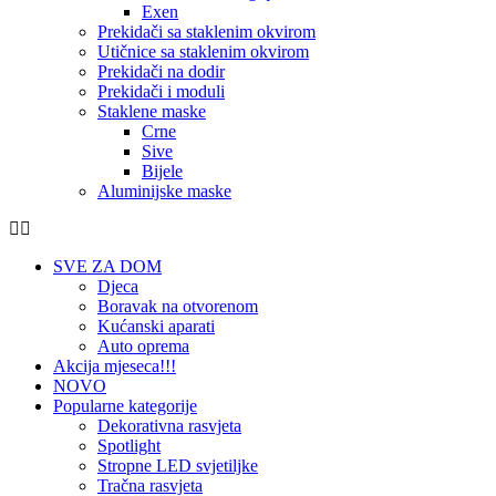
Exen
Prekidači sa staklenim okvirom
Utičnice sa staklenim okvirom
Prekidači na dodir
Prekidači i moduli
Staklene maske
Crne
Sive
Bijele
Aluminijske maske
SVE ZA DOM
Djeca
Boravak na otvorenom
Kućanski aparati
Auto oprema
Akcija mjeseca!!!
NOVO
Popularne kategorije
Dekorativna rasvjeta
Spotlight
Stropne LED svjetiljke
Tračna rasvjeta