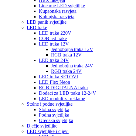
HEX rasvjeta
Linearne LED svjetiljke
Kupaonska rasvjeta
Kuhinjska rasvjeta
LED panik svjetiljke
LED trake
LED traka 220V
COB led trake
LED traka 12V
Jednobojna traka 12V
RGB traka 12V
LED traka 24V
Jednobojna traka 24V
RGB traka 24V
LED traka SETOVI
LED Flex Neon
RGB DIGITALNA traka
Dodaci za LED traku 12-24V
LED moduli za reklame
Stolne i podne svjetiljke
Stolna svjetiljka
Podna svjetiljka
Uredska svjetiljka
Dječje svjetiljke
LED svjetiljke i cijevi