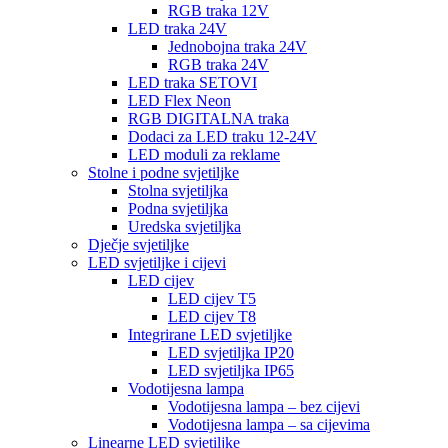
RGB traka 12V
LED traka 24V
Jednobojna traka 24V
RGB traka 24V
LED traka SETOVI
LED Flex Neon
RGB DIGITALNA traka
Dodaci za LED traku 12-24V
LED moduli za reklame
Stolne i podne svjetiljke
Stolna svjetiljka
Podna svjetiljka
Uredska svjetiljka
Dječje svjetiljke
LED svjetiljke i cijevi
LED cijev
LED cijev T5
LED cijev T8
Integrirane LED svjetiljke
LED svjetiljka IP20
LED svjetiljka IP65
Vodotijesna lampa
Vodotijesna lampa – bez cijevi
Vodotijesna lampa – sa cijevima
Linearne LED svjetiljke