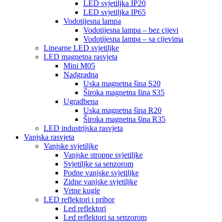
LED svjetiljka IP20
LED svjetiljka IP65
Vodotijesna lampa
Vodotijesna lampa – bez cijevi
Vodotijesna lampa – sa cijevima
Linearne LED svjetiljke
LED magnetna rasvjeta
Mini M05
Nadgradna
Uska magnetna šina S20
Široka magnetna šina S35
Ugradbena
Uska magnetna šina R20
Široka magnetna šina R35
LED industrijska rasvjeta
Vanjska rasvjeta
Vanjske svjetiljke
Vanjske stropne svjetiljke
Svjetiljke sa senzorom
Podne vanjske svjetiljke
Zidne vanjske svjetiljke
Vrtne kugle
LED reflektori i pribor
Led reflektori
Led reflektori sa senzorom