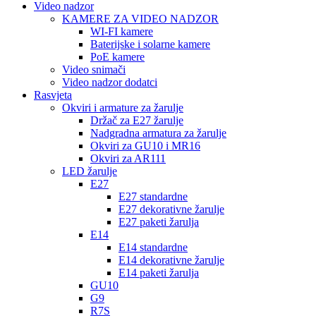
Video nadzor
KAMERE ZA VIDEO NADZOR
WI-FI kamere
Baterijske i solarne kamere
PoE kamere
Video snimači
Video nadzor dodatci
Rasvjeta
Okviri i armature za žarulje
Držač za E27 žarulje
Nadgradna armatura za žarulje
Okviri za GU10 i MR16
Okviri za AR111
LED žarulje
E27
E27 standardne
E27 dekorativne žarulje
E27 paketi žarulja
E14
E14 standardne
E14 dekorativne žarulje
E14 paketi žarulja
GU10
G9
R7S