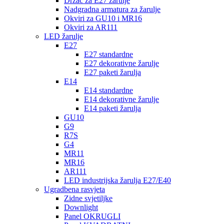
Držač za E27 žarulje
Nadgradna armatura za žarulje
Okviri za GU10 i MR16
Okviri za AR111
LED žarulje
E27
E27 standardne
E27 dekorativne žarulje
E27 paketi žarulja
E14
E14 standardne
E14 dekorativne žarulje
E14 paketi žarulja
GU10
G9
R7S
G4
MR11
MR16
AR111
LED industrijska žarulja E27/E40
Ugradbena rasvjeta
Zidne svjetiljke
Downlight
Panel OKRUGLI