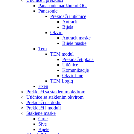
Utičnice i prekidači
Panasonic nadžbukni OG
Panasonic
Prekidači i utičnice
Antracit
Bijela
Okviri
Antracit maske
Bijele maske
Tem
TEM modul
Prekidači/tipkala
Utičnice
Komunikacije
Okvir Line
TEM Logiq
Exen
Prekidači sa staklenim okvirom
Utičnice sa staklenim okvirom
Prekidači na dodir
Prekidači i moduli
Staklene maske
Crne
Sive
Bijele