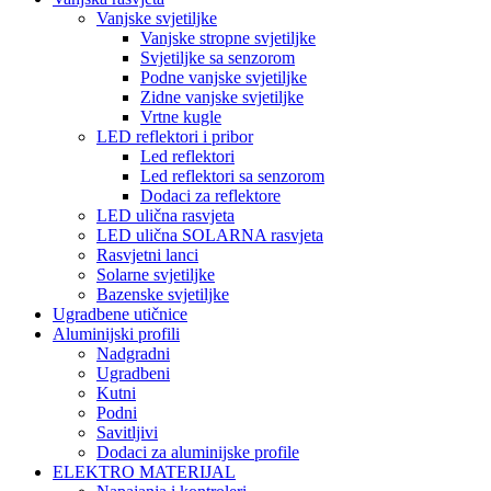
Vanjske svjetiljke
Vanjske stropne svjetiljke
Svjetiljke sa senzorom
Podne vanjske svjetiljke
Zidne vanjske svjetiljke
Vrtne kugle
LED reflektori i pribor
Led reflektori
Led reflektori sa senzorom
Dodaci za reflektore
LED ulična rasvjeta
LED ulična SOLARNA rasvjeta
Rasvjetni lanci
Solarne svjetiljke
Bazenske svjetiljke
Ugradbene utičnice
Aluminijski profili
Nadgradni
Ugradbeni
Kutni
Podni
Savitljivi
Dodaci za aluminijske profile
ELEKTRO MATERIJAL