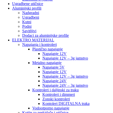
Ugradbene utičnice
Aluminijski profili
Nadgradni
Ugradbeni
Kutni
Podni
Savitljivi
Dodaci za aluminijske profile
ELEKTRO MATERIJAL
Napajanja i kontroleri
Plastično napajanje
Napajanje 12V
Napajanje 12V – 3g jamstvo
Metalno napajanje
Napajanje 5V
Napajanje 12V
Napajanje 12V – 3g jamstvo
Napajanje 24V
Napajanje 24V – 3g jamstvo
Kontroleri i daljinski za traku
Kontroleri i dimmeri
Zonski kontroleri
Kontoleri DIGITALNA traka
Vodootporno napajanje
Kutije za prekidače i utičnice