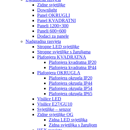
Zidne svjetiljke
Downlight
Panel OKRUGLI
Panel KVADRATNI
Paneli 1200×300
Paneli 600×600
Dodaci za panele
Nadgradna rasvjeta
Stropne LED svjetiljke
Stropne svjetiljke s žaruljama
Plafonjera KVADRATNA
Plafonjera kvadratna IP20
Plafonjera kvadratna IP44
Plafonjera OKRUGLA
Plafonjera okrugla IP20
Plafonjera okrugla IP44
Plafonjera okrugla IP54
Plafonjera okrugla IP65
Visilice LED
Visilice E27/GU10
Svjetiljke – senzor
Zidne svjetiljke OG
Zidna LED svjetiljka
Zidna svjetiljka s žaruljom