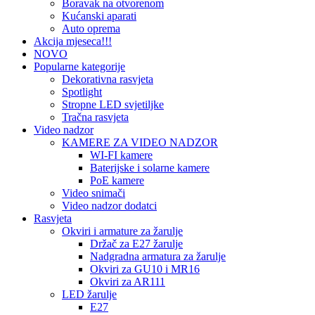
Boravak na otvorenom
Kućanski aparati
Auto oprema
Akcija mjeseca!!!
NOVO
Popularne kategorije
Dekorativna rasvjeta
Spotlight
Stropne LED svjetiljke
Tračna rasvjeta
Video nadzor
KAMERE ZA VIDEO NADZOR
WI-FI kamere
Baterijske i solarne kamere
PoE kamere
Video snimači
Video nadzor dodatci
Rasvjeta
Okviri i armature za žarulje
Držač za E27 žarulje
Nadgradna armatura za žarulje
Okviri za GU10 i MR16
Okviri za AR111
LED žarulje
E27