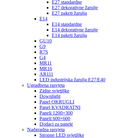
E27 standardne
E27 dekorativne žarulje
E27 paketi žarulja
E14
E14 standardne
E14 dekorativne žarulje
E14 paketi žarulja
GU10
G9
R7S
G4
MR11
MR16
AR111
LED industrijska žarulja E27/E40
Ugradbena rasvjeta
Zidne svjetiljke
Downlight
Panel OKRUGLI
Panel KVADRATNI
Paneli 1200×300
Paneli 600×600
Dodaci za panele
Nadgradna rasvjeta
Stropne LED svjetiljke