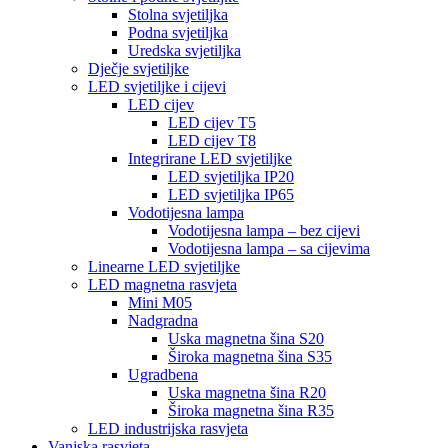
Stolna svjetiljka
Podna svjetiljka
Uredska svjetiljka
Dječje svjetiljke
LED svjetiljke i cijevi
LED cijev
LED cijev T5
LED cijev T8
Integrirane LED svjetiljke
LED svjetiljka IP20
LED svjetiljka IP65
Vodotijesna lampa
Vodotijesna lampa – bez cijevi
Vodotijesna lampa – sa cijevima
Linearne LED svjetiljke
LED magnetna rasvjeta
Mini M05
Nadgradna
Uska magnetna šina S20
Široka magnetna šina S35
Ugradbena
Uska magnetna šina R20
Široka magnetna šina R35
LED industrijska rasvjeta
Vanjska rasvjeta