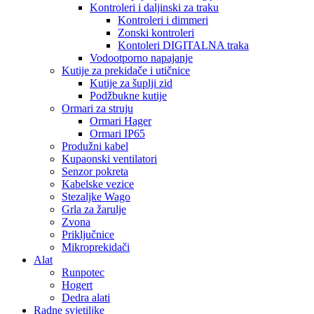
Kontroleri i daljinski za traku
Kontroleri i dimmeri
Zonski kontroleri
Kontoleri DIGITALNA traka
Vodootporno napajanje
Kutije za prekidače i utičnice
Kutije za šuplji zid
Podžbukne kutije
Ormari za struju
Ormari Hager
Ormari IP65
Produžni kabel
Kupaonski ventilatori
Senzor pokreta
Kabelske vezice
Stezaljke Wago
Grla za žarulje
Zvona
Priključnice
Mikroprekidači
Alat
Runpotec
Hogert
Dedra alati
Radne svjetiljke