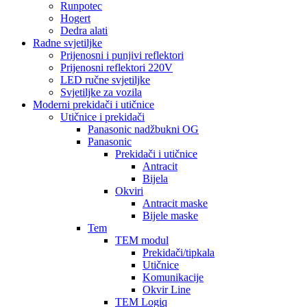
Runpotec
Hogert
Dedra alati
Radne svjetiljke
Prijenosni i punjivi reflektori
Prijenosni reflektori 220V
LED ručne svjetiljke
Svjetiljke za vozila
Moderni prekidači i utičnice
Utičnice i prekidači
Panasonic nadžbukni OG
Panasonic
Prekidači i utičnice
Antracit
Bijela
Okviri
Antracit maske
Bijele maske
Tem
TEM modul
Prekidači/tipkala
Utičnice
Komunikacije
Okvir Line
TEM Logiq