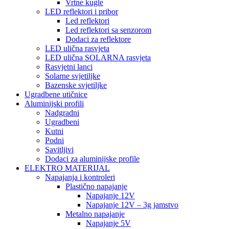
Vrtne kugle
LED reflektori i pribor
Led reflektori
Led reflektori sa senzorom
Dodaci za reflektore
LED ulična rasvjeta
LED ulična SOLARNA rasvjeta
Rasvjetni lanci
Solarne svjetiljke
Bazenske svjetiljke
Ugradbene utičnice
Aluminijski profili
Nadgradni
Ugradbeni
Kutni
Podni
Savitljivi
Dodaci za aluminijske profile
ELEKTRO MATERIJAL
Napajanja i kontroleri
Plastično napajanje
Napajanje 12V
Napajanje 12V – 3g jamstvo
Metalno napajanje
Napajanje 5V