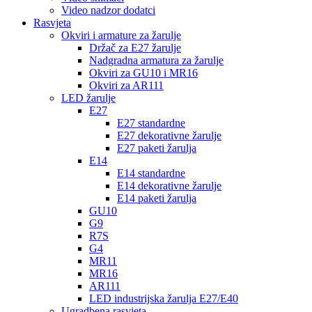
Video nadzor dodatci
Rasvjeta
Okviri i armature za žarulje
Držač za E27 žarulje
Nadgradna armatura za žarulje
Okviri za GU10 i MR16
Okviri za AR111
LED žarulje
E27
E27 standardne
E27 dekorativne žarulje
E27 paketi žarulja
E14
E14 standardne
E14 dekorativne žarulje
E14 paketi žarulja
GU10
G9
R7S
G4
MR11
MR16
AR111
LED industrijska žarulja E27/E40
Ugradbena rasvjeta