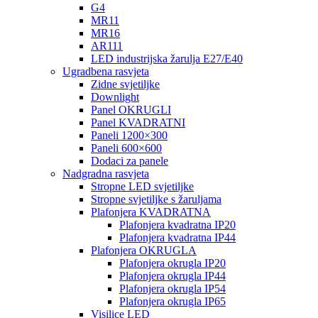
G4
MR11
MR16
AR111
LED industrijska žarulja E27/E40
Ugradbena rasvjeta
Zidne svjetiljke
Downlight
Panel OKRUGLI
Panel KVADRATNI
Paneli 1200×300
Paneli 600×600
Dodaci za panele
Nadgradna rasvjeta
Stropne LED svjetiljke
Stropne svjetiljke s žaruljama
Plafonjera KVADRATNA
Plafonjera kvadratna IP20
Plafonjera kvadratna IP44
Plafonjera OKRUGLA
Plafonjera okrugla IP20
Plafonjera okrugla IP44
Plafonjera okrugla IP54
Plafonjera okrugla IP65
Visilice LED