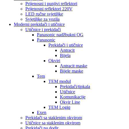
Prijenosni i punjivi reflektori
Prijenosni reflektori 220V
LED ručne svjetiljke
Svjetiljke za vozila
Moderni prekidači i utičnice
Utičnice i prekidači
Panasonic nadžbukni OG
Panasonic
Prekidači i utičnice
Antracit
Bijela
Okviri
Antracit maske
Bijele maske
Tem
TEM modul
Prekidači/tipkala
Utičnice
Komunikacije
Okvir Line
TEM Logiq
Exen
Prekidači sa staklenim okvirom
Utičnice sa staklenim okvirom
Prekidači na dodir