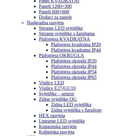
Panel KVADRATNI
Paneli 1200×300
Paneli 600×600
Dodaci za panele
Nadgradna rasvjeta
Stropne LED svjetiljke
Stropne svjetiljke s žaruljama
Plafonjera KVADRATNA
Plafonjera kvadratna IP20
Plafonjera kvadratna IP44
Plafonjera OKRUGLA
Plafonjera okrugla IP20
Plafonjera okrugla IP44
Plafonjera okrugla IP54
Plafonjera okrugla IP65
Visilice LED
Visilice E27/GU10
Svjetiljke – senzor
Zidne svjetiljke OG
Zidna LED svjetiljka
Zidna svjetiljka s žaruljom
HEX rasvjeta
Linearne LED svjetiljke
Kupaonska rasvjeta
Kuhinjska rasvjeta