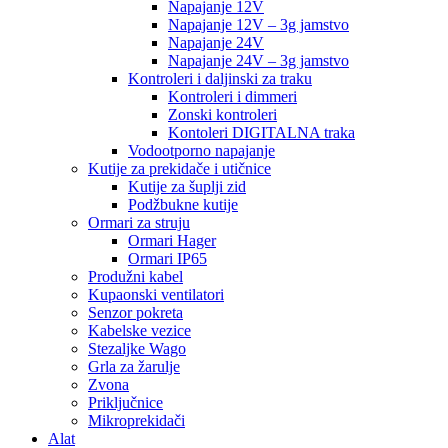
Napajanje 12V
Napajanje 12V – 3g jamstvo
Napajanje 24V
Napajanje 24V – 3g jamstvo
Kontroleri i daljinski za traku
Kontroleri i dimmeri
Zonski kontroleri
Kontoleri DIGITALNA traka
Vodootporno napajanje
Kutije za prekidače i utičnice
Kutije za šuplji zid
Podžbukne kutije
Ormari za struju
Ormari Hager
Ormari IP65
Produžni kabel
Kupaonski ventilatori
Senzor pokreta
Kabelske vezice
Stezaljke Wago
Grla za žarulje
Zvona
Priključnice
Mikroprekidači
Alat