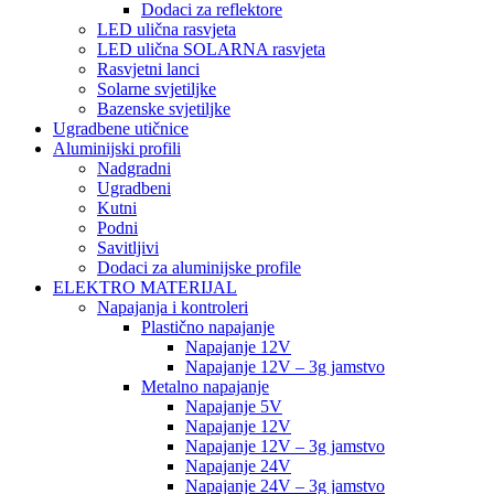
Dodaci za reflektore
LED ulična rasvjeta
LED ulična SOLARNA rasvjeta
Rasvjetni lanci
Solarne svjetiljke
Bazenske svjetiljke
Ugradbene utičnice
Aluminijski profili
Nadgradni
Ugradbeni
Kutni
Podni
Savitljivi
Dodaci za aluminijske profile
ELEKTRO MATERIJAL
Napajanja i kontroleri
Plastično napajanje
Napajanje 12V
Napajanje 12V – 3g jamstvo
Metalno napajanje
Napajanje 5V
Napajanje 12V
Napajanje 12V – 3g jamstvo
Napajanje 24V
Napajanje 24V – 3g jamstvo