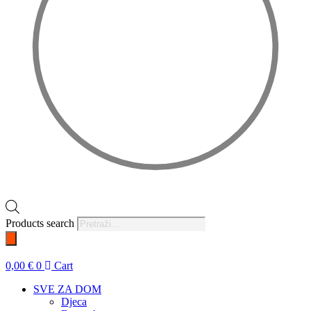
Products search
0,00
€
0
Cart
SVE ZA DOM
Djeca