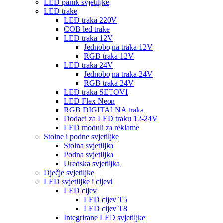
LED panik svjetiljke
LED trake
LED traka 220V
COB led trake
LED traka 12V
Jednobojna traka 12V
RGB traka 12V
LED traka 24V
Jednobojna traka 24V
RGB traka 24V
LED traka SETOVI
LED Flex Neon
RGB DIGITALNA traka
Dodaci za LED traku 12-24V
LED moduli za reklame
Stolne i podne svjetiljke
Stolna svjetiljka
Podna svjetiljka
Uredska svjetiljka
Dječje svjetiljke
LED svjetiljke i cijevi
LED cijev
LED cijev T5
LED cijev T8
Integrirane LED svjetiljke