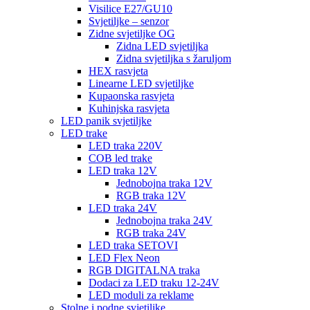
Visilice E27/GU10
Svjetiljke – senzor
Zidne svjetiljke OG
Zidna LED svjetiljka
Zidna svjetiljka s žaruljom
HEX rasvjeta
Linearne LED svjetiljke
Kupaonska rasvjeta
Kuhinjska rasvjeta
LED panik svjetiljke
LED trake
LED traka 220V
COB led trake
LED traka 12V
Jednobojna traka 12V
RGB traka 12V
LED traka 24V
Jednobojna traka 24V
RGB traka 24V
LED traka SETOVI
LED Flex Neon
RGB DIGITALNA traka
Dodaci za LED traku 12-24V
LED moduli za reklame
Stolne i podne svjetiljke