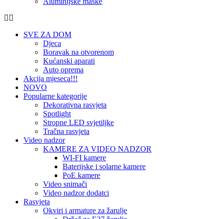
Aluminijske maske
SVE ZA DOM
Djeca
Boravak na otvorenom
Kućanski aparati
Auto oprema
Akcija mjeseca!!!
NOVO
Popularne kategorije
Dekorativna rasvjeta
Spotlight
Stropne LED svjetiljke
Tračna rasvjeta
Video nadzor
KAMERE ZA VIDEO NADZOR
WI-FI kamere
Baterijske i solarne kamere
PoE kamere
Video snimači
Video nadzor dodatci
Rasvjeta
Okviri i armature za žarulje