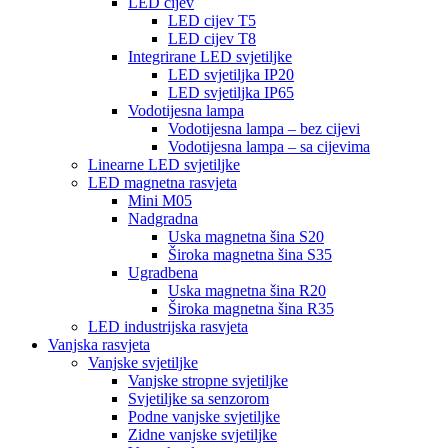
LED cijev
LED cijev T5
LED cijev T8
Integrirane LED svjetiljke
LED svjetiljka IP20
LED svjetiljka IP65
Vodotijesna lampa
Vodotijesna lampa – bez cijevi
Vodotijesna lampa – sa cijevima
Linearne LED svjetiljke
LED magnetna rasvjeta
Mini M05
Nadgradna
Uska magnetna šina S20
Široka magnetna šina S35
Ugradbena
Uska magnetna šina R20
Široka magnetna šina R35
LED industrijska rasvjeta
Vanjska rasvjeta
Vanjske svjetiljke
Vanjske stropne svjetiljke
Svjetiljke sa senzorom
Podne vanjske svjetiljke
Zidne vanjske svjetiljke