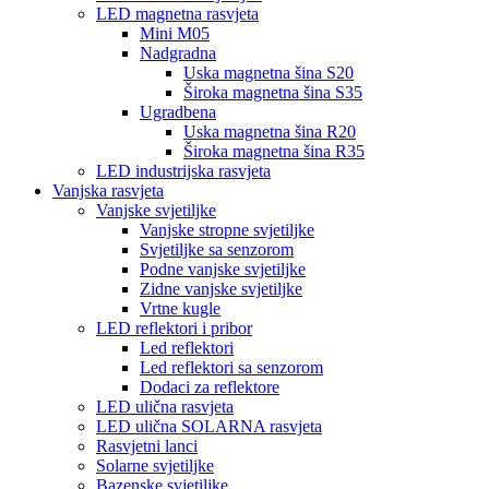
LED magnetna rasvjeta
Mini M05
Nadgradna
Uska magnetna šina S20
Široka magnetna šina S35
Ugradbena
Uska magnetna šina R20
Široka magnetna šina R35
LED industrijska rasvjeta
Vanjska rasvjeta
Vanjske svjetiljke
Vanjske stropne svjetiljke
Svjetiljke sa senzorom
Podne vanjske svjetiljke
Zidne vanjske svjetiljke
Vrtne kugle
LED reflektori i pribor
Led reflektori
Led reflektori sa senzorom
Dodaci za reflektore
LED ulična rasvjeta
LED ulična SOLARNA rasvjeta
Rasvjetni lanci
Solarne svjetiljke
Bazenske svjetiljke