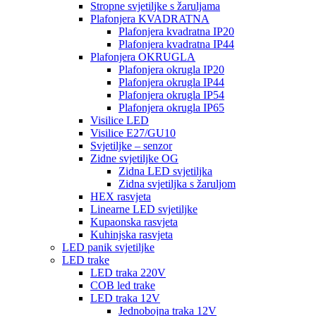
Stropne svjetiljke s žaruljama
Plafonjera KVADRATNA
Plafonjera kvadratna IP20
Plafonjera kvadratna IP44
Plafonjera OKRUGLA
Plafonjera okrugla IP20
Plafonjera okrugla IP44
Plafonjera okrugla IP54
Plafonjera okrugla IP65
Visilice LED
Visilice E27/GU10
Svjetiljke – senzor
Zidne svjetiljke OG
Zidna LED svjetiljka
Zidna svjetiljka s žaruljom
HEX rasvjeta
Linearne LED svjetiljke
Kupaonska rasvjeta
Kuhinjska rasvjeta
LED panik svjetiljke
LED trake
LED traka 220V
COB led trake
LED traka 12V
Jednobojna traka 12V