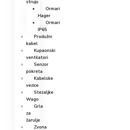
struju
Ormari
Hager
Ormari
IP65
Produžni
kabel
Kupaonski
ventilatori
Senzor
pokreta
Kabelske
vezice
Stezaljke
Wago
Grla
za
žarulje
Zvona