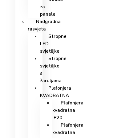
za
panele
Nadgradna
rasvjeta
Stropne
LED
svjetiljke
Stropne
svjetiljke
s
žaruljama
Plafonjera
KVADRATNA
Plafonjera
kvadratna
IP20
Plafonjera
kvadratna