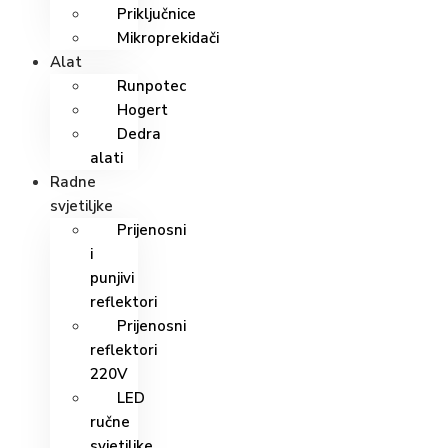
Priključnice
Mikroprekidači
Alat
Runpotec
Hogert
Dedra
alati
Radne
svjetiljke
Prijenosni
i
punjivi
reflektori
Prijenosni
reflektori
220V
LED
ručne
svjetiljke