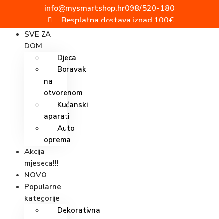
info@mysmartshop.hr
098/520-180
Besplatna dostava iznad 100€
SVE ZA
DOM
Djeca
Boravak
na
otvorenom
Kućanski
aparati
Auto
oprema
Akcija
mjeseca!!!
NOVO
Popularne
kategorije
Dekorativna