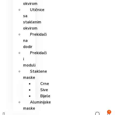
okvirom
Utičnice
sa
staklenim
okvirom
Prekidači
na
dodir
Prekidači
i
moduli
Staklene
maske
Crne
Sive
Bijele
Aluminijske
maske
0