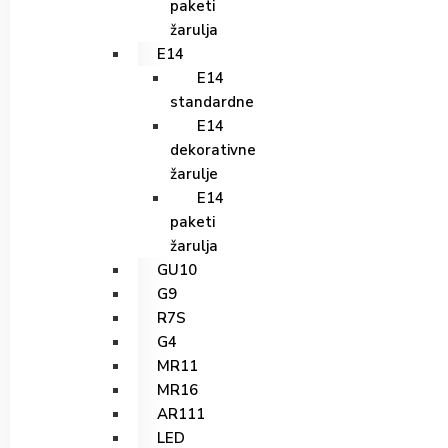
paketi
žarulja
E14
E14
standardne
E14
dekorativne
žarulje
E14
paketi
žarulja
GU10
G9
R7S
G4
MR11
MR16
AR111
LED