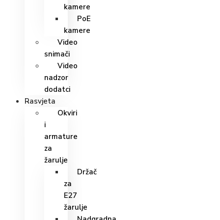
kamere
PoE
kamere
Video
snimači
Video
nadzor
dodatci
Rasvjeta
Okviri
i
armature
za
žarulje
Držač
za
E27
žarulje
Nadgradna