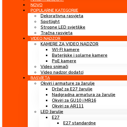
NOVO
POPULARNE KATEGORIJE
Dekorativna rasvjeta
Spotlight
Stropne LED svjetiljke
Tračna rasvjeta
VIDEO NADZOR
KAMERE ZA VIDEO NADZOR
WI-FI kamere
Baterijske i solarne kamere
PoE kamere
Video snimači
Video nadzor dodatci
RASVJETA
Okviri i armature za žarulje
Držač za E27 žarulje
Nadgradna armatura za žarulje
Okviri za GU10 i MR16
Okviri za AR111
LED žarulje
E27
E27 standardne