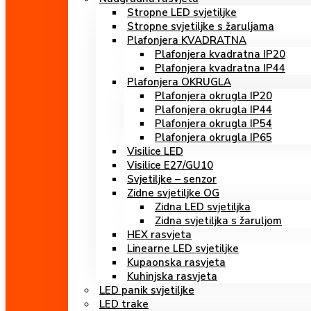
Stropne LED svjetiljke
Stropne svjetiljke s žaruljama
Plafonjera KVADRATNA
Plafonjera kvadratna IP20
Plafonjera kvadratna IP44
Plafonjera OKRUGLA
Plafonjera okrugla IP20
Plafonjera okrugla IP44
Plafonjera okrugla IP54
Plafonjera okrugla IP65
Visilice LED
Visilice E27/GU10
Svjetiljke – senzor
Zidne svjetiljke OG
Zidna LED svjetiljka
Zidna svjetiljka s žaruljom
HEX rasvjeta
Linearne LED svjetiljke
Kupaonska rasvjeta
Kuhinjska rasvjeta
LED panik svjetiljke
LED trake