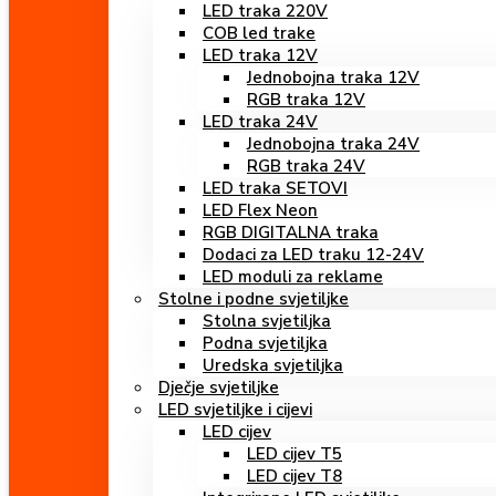
LED traka 220V
COB led trake
LED traka 12V
Jednobojna traka 12V
RGB traka 12V
LED traka 24V
Jednobojna traka 24V
RGB traka 24V
LED traka SETOVI
LED Flex Neon
RGB DIGITALNA traka
Dodaci za LED traku 12-24V
LED moduli za reklame
Stolne i podne svjetiljke
Stolna svjetiljka
Podna svjetiljka
Uredska svjetiljka
Dječje svjetiljke
LED svjetiljke i cijevi
LED cijev
LED cijev T5
LED cijev T8