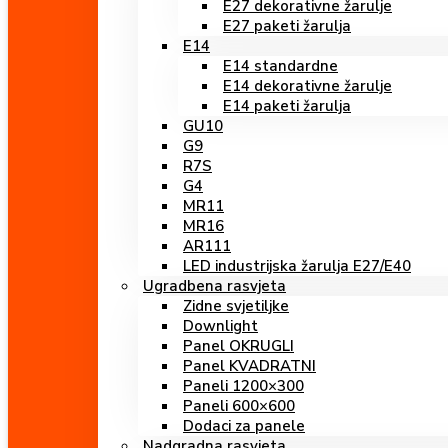
E27 dekorativne žarulje
E27 paketi žarulja
E14
E14 standardne
E14 dekorativne žarulje
E14 paketi žarulja
GU10
G9
R7S
G4
MR11
MR16
AR111
LED industrijska žarulja E27/E40
Ugradbena rasvjeta
Zidne svjetiljke
Downlight
Panel OKRUGLI
Panel KVADRATNI
Paneli 1200×300
Paneli 600×600
Dodaci za panele
Nadgradna rasvjeta