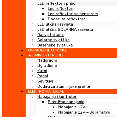
LED reflektori i pribor
Led reflektori
Led reflektori sa senzorom
Dodaci za reflektore
LED ulična rasvjeta
LED ulična SOLARNA rasvjeta
Rasvjetni lanci
Solarne svjetiljke
Bazenske svjetiljke
UGRADBENE UTIČNICE
ALUMINIJSKI PROFILI
Nadgradni
Ugradbeni
Kutni
Podni
Savitljivi
Dodaci za aluminijske profile
ELEKTRO MATERIJAL
Napajanja i kontroleri
Plastično napajanje
Napajanje 12V
Napajanje 12V – 3g jamstvo