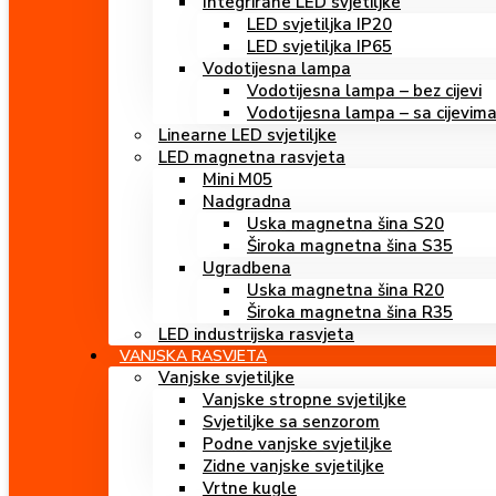
Integrirane LED svjetiljke
LED svjetiljka IP20
LED svjetiljka IP65
Vodotijesna lampa
Vodotijesna lampa – bez cijevi
Vodotijesna lampa – sa cijevim
Linearne LED svjetiljke
LED magnetna rasvjeta
Mini M05
Nadgradna
Uska magnetna šina S20
Široka magnetna šina S35
Ugradbena
Uska magnetna šina R20
Široka magnetna šina R35
LED industrijska rasvjeta
VANJSKA RASVJETA
Vanjske svjetiljke
Vanjske stropne svjetiljke
Svjetiljke sa senzorom
Podne vanjske svjetiljke
Zidne vanjske svjetiljke
Vrtne kugle