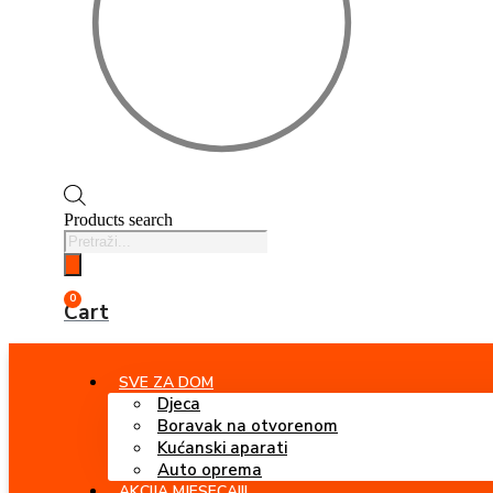
Products search
0
Cart
SVE ZA DOM
Djeca
Boravak na otvorenom
Kućanski aparati
Auto oprema
AKCIJA MJESECA!!!