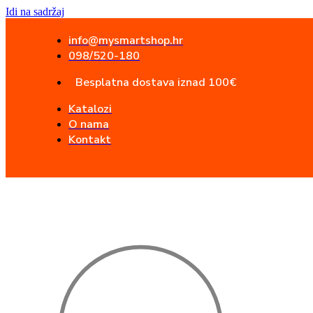
Idi na sadržaj
info@mysmartshop.hr
098/520-180
Besplatna dostava iznad 100€
Katalozi
O nama
Kontakt