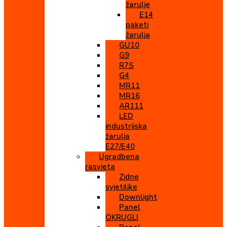
žarulje
E14
paketi
žarulja
GU10
G9
R7S
G4
MR11
MR16
AR111
LED
industrijska
žarulja
E27/E40
Ugradbena
rasvjeta
Zidne
svjetiljke
Downlight
Panel
OKRUGLI