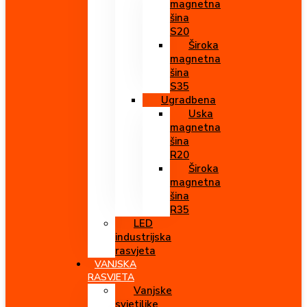
magnetna
šina
S20
Široka
magnetna
šina
S35
Ugradbena
Uska
magnetna
šina
R20
Široka
magnetna
šina
R35
LED
industrijska
rasvjeta
VANJSKA
RASVJETA
Vanjske
svjetiljke