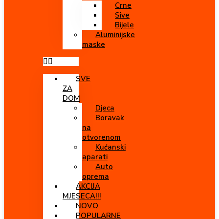
Crne
Sive
Bijele
Aluminijske
maske
SVE
ZA
DOM
Djeca
Boravak
na
otvorenom
Kućanski
aparati
Auto
oprema
AKCIJA
MJESECA!!!
NOVO
POPULARNE