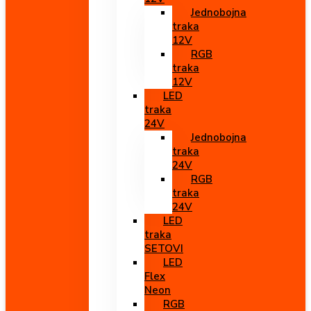
Jednobojna
traka
12V
RGB
traka
12V
LED
traka
24V
Jednobojna
traka
24V
RGB
traka
24V
LED
traka
SETOVI
LED
Flex
Neon
RGB