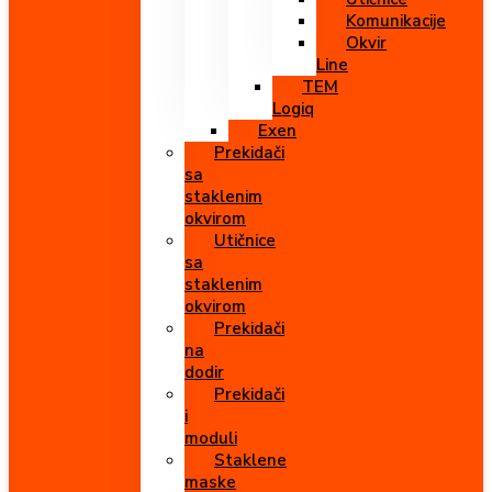
Komunikacije
Okvir
Line
TEM
Logiq
Exen
Prekidači
sa
staklenim
okvirom
Utičnice
sa
staklenim
okvirom
Prekidači
na
dodir
Prekidači
i
moduli
Staklene
maske