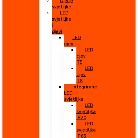
Dječje
svjetiljke
LED
svjetiljke
i
cijevi
LED
cijev
LED
cijev
T5
LED
cijev
T8
Integrirane
LED
svjetiljke
LED
svjetiljka
IP20
LED
svjetiljka
IP65