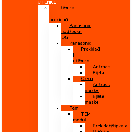
UTIČNICE
Utičnice
i
prekidači
Panasonic
nadžbukni
OG
Panasonic
Prekidači
i
utičnice
Antracit
Bijela
Okviri
Antracit
maske
Bijele
maske
Tem
TEM
modul
Prekidači/tipkala
Utičnice