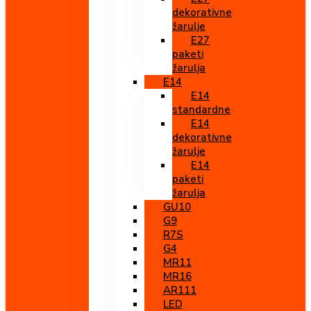
dekorativne
žarulje
E27
paketi
žarulja
E14
E14
standardne
E14
dekorativne
žarulje
E14
paketi
žarulja
GU10
G9
R7S
G4
MR11
MR16
AR111
LED