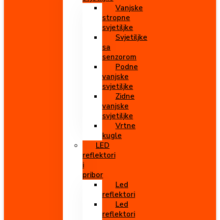
Vanjske
stropne
svjetiljke
Svjetiljke
sa
senzorom
Podne
vanjske
svjetiljke
Zidne
vanjske
svjetiljke
Vrtne
kugle
LED
reflektori
i
pribor
Led
reflektori
Led
reflektori