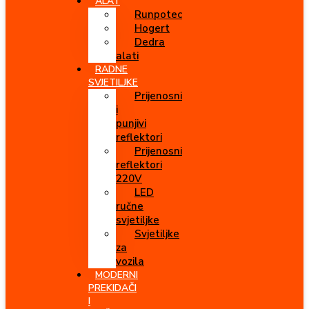
ALAT
Runpotec
Hogert
Dedra
alati
RADNE
SVJETILJKE
Prijenosni
i
punjivi
reflektori
Prijenosni
reflektori
220V
LED
ručne
svjetiljke
Svjetiljke
za
vozila
MODERNI
PREKIDAČI
I