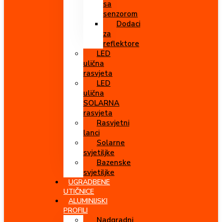
sa
senzorom
Dodaci
za
reflektore
LED
ulična
rasvjeta
LED
ulična
SOLARNA
rasvjeta
Rasvjetni
lanci
Solarne
svjetiljke
Bazenske
svjetiljke
UGRADBENE
UTIČNICE
ALUMINIJSKI
PROFILI
Nadgradni