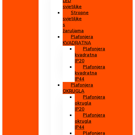
LED
svjetiljke
Stropne
svjetiljke
s
žaruljama
Plafonjera
KVADRATNA
Plafonjera
kvadratna
IP20
Plafonjera
kvadratna
IP44
Plafonjera
OKRUGLA
Plafonjera
okrugla
IP20
Plafonjera
okrugla
IP44
Plafonjera