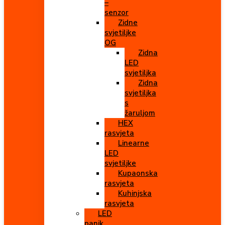
–
senzor
Zidne
svjetiljke
OG
Zidna
LED
svjetiljka
Zidna
svjetiljka
s
žaruljom
HEX
rasvjeta
Linearne
LED
svjetiljke
Kupaonska
rasvjeta
Kuhinjska
rasvjeta
LED
panik