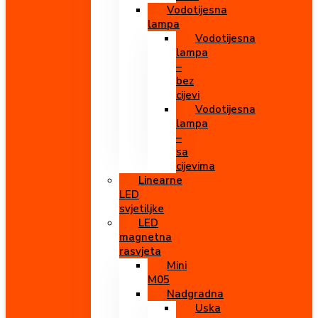
Vodotijesna
lampa
Vodotijesna
lampa
–
bez
cijevi
Vodotijesna
lampa
–
sa
cijevima
Linearne
LED
svjetiljke
LED
magnetna
rasvjeta
Mini
M05
Nadgradna
Uska