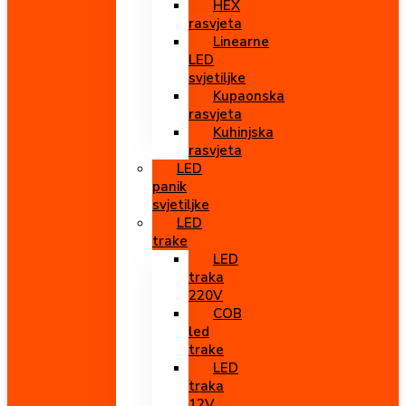
HEX
rasvjeta
Linearne
LED
svjetiljke
Kupaonska
rasvjeta
Kuhinjska
rasvjeta
LED
panik
svjetiljke
LED
trake
LED
traka
220V
COB
led
trake
LED
traka
12V