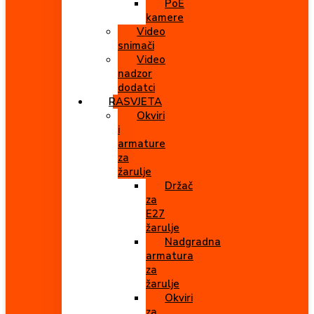
PoE
kamere
Video
snimači
Video
nadzor
dodatci
RASVJETA
Okviri
i
armature
za
žarulje
Držač
za
E27
žarulje
Nadgradna
armatura
za
žarulje
Okviri
za