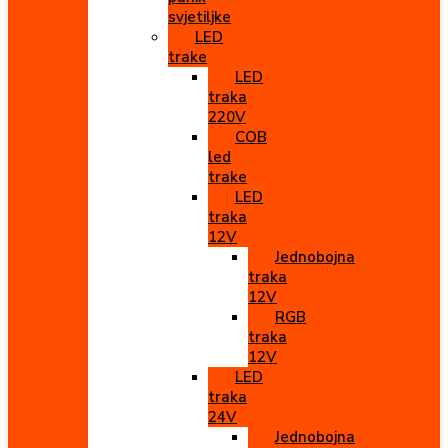
svjetiljke
LED
trake
LED
traka
220V
COB
led
trake
LED
traka
12V
Jednobojna
traka
12V
RGB
traka
12V
LED
traka
24V
Jednobojna