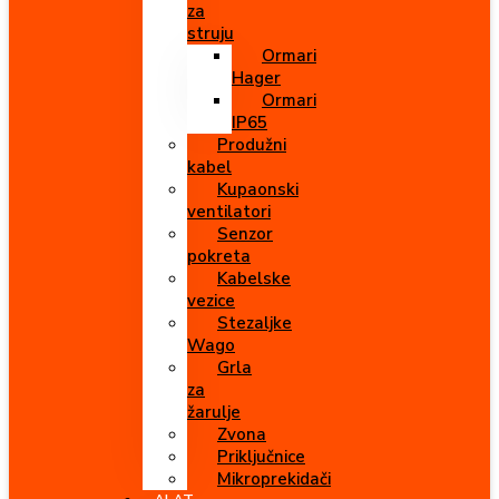
za
struju
Ormari
Hager
Ormari
IP65
Produžni
kabel
Kupaonski
ventilatori
Senzor
pokreta
Kabelske
vezice
Stezaljke
Wago
Grla
za
žarulje
Zvona
Priključnice
Mikroprekidači