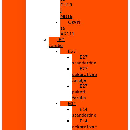
GU10
i
MR16
Okviri
za
AR111
LED
žarulje
E27
E27
standardne
E27
dekorativne
žarulje
E27
paketi
žarulja
E14
E14
standardne
E14
dekorativne