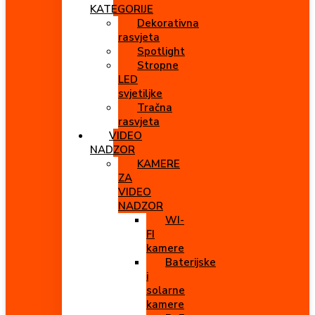
KATEGORIJE
Dekorativna
rasvjeta
Spotlight
Stropne
LED
svjetiljke
Tračna
rasvjeta
VIDEO
NADZOR
KAMERE
ZA
VIDEO
NADZOR
WI-
FI
kamere
Baterijske
i
solarne
kamere