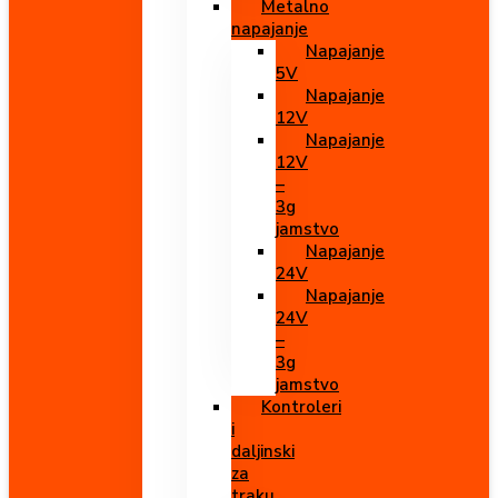
Metalno
napajanje
Napajanje
5V
Napajanje
12V
Napajanje
12V
–
3g
jamstvo
Napajanje
24V
Napajanje
24V
–
3g
jamstvo
Kontroleri
i
daljinski
za
traku