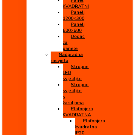
Panel
KVADRATNI
Paneli
1200×300
Paneli
600×600
Dodaci
za
panele
Nadgradna
rasvjeta
Stropne
LED
svjetiljke
Stropne
svjetiljke
s
žaruljama
Plafonjera
KVADRATNA
Plafonjera
kvadratna
IP20