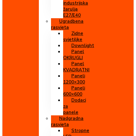
industrijska
žarulja
E27/E40
Ugradbena
rasvjeta
Zidne
svjetiljke
Downlight
Panel
OKRUGLI
Panel
KVADRATNI
Paneli
1200×300
Paneli
600×600
Dodaci
za
panele
Nadgradna
rasvjeta
Stropne