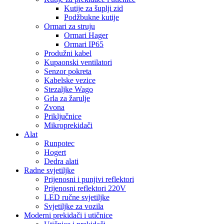
Kutije za šuplji zid
Podžbukne kutije
Ormari za struju
Ormari Hager
Ormari IP65
Produžni kabel
Kupaonski ventilatori
Senzor pokreta
Kabelske vezice
Stezaljke Wago
Grla za žarulje
Zvona
Priključnice
Mikroprekidači
Alat
Runpotec
Hogert
Dedra alati
Radne svjetiljke
Prijenosni i punjivi reflektori
Prijenosni reflektori 220V
LED ručne svjetiljke
Svjetiljke za vozila
Moderni prekidači i utičnice