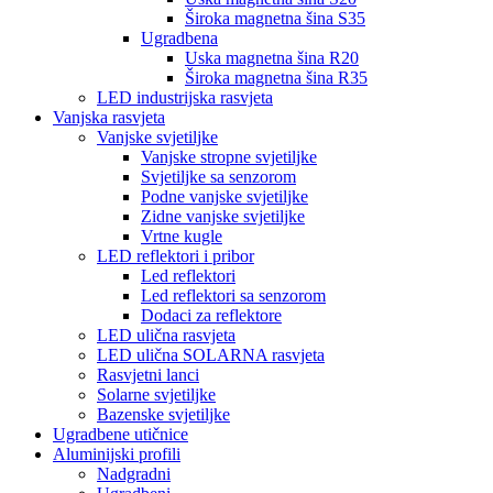
Široka magnetna šina S35
Ugradbena
Uska magnetna šina R20
Široka magnetna šina R35
LED industrijska rasvjeta
Vanjska rasvjeta
Vanjske svjetiljke
Vanjske stropne svjetiljke
Svjetiljke sa senzorom
Podne vanjske svjetiljke
Zidne vanjske svjetiljke
Vrtne kugle
LED reflektori i pribor
Led reflektori
Led reflektori sa senzorom
Dodaci za reflektore
LED ulična rasvjeta
LED ulična SOLARNA rasvjeta
Rasvjetni lanci
Solarne svjetiljke
Bazenske svjetiljke
Ugradbene utičnice
Aluminijski profili
Nadgradni