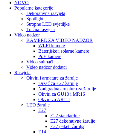
NOVO
Popularne kategorije
Dekorativna rasvjeta
Spotlight
Stropne LED svjetiljke
Tračna rasvjeta
Video nadzor
KAMERE ZA VIDEO NADZOR
WI-FI kamere
Baterijske i solarne kamere
PoE kamere
Video snimači
Video nadzor dodatci
Rasvjeta
Okviri i armature za žarulje
Držač za E27 žarulje
Nadgradna armatura za žarulje
Okviri za GU10 i MR16
Okviri za AR111
LED žarulje
E27
E27 standardne
E27 dekorativne žarulje
E27 paketi žarulja
E14