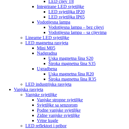
LED cijev T8
Integrirane LED svjetiljke
LED svjetiljka IP20
LED svjetiljka IP65
Vodotijesna lampa
Vodotijesna lampa – bez cijevi
Vodotijesna lampa – sa cijevima
Linearne LED svjetiljke
LED magnetna rasvjeta
Mini M05
Nadgradna
Uska magnetna šina S20
Široka magnetna šina S35
Ugradbena
Uska magnetna šina R20
Široka magnetna šina R35
LED industrijska rasvjeta
Vanjska rasvjeta
Vanjske svjetiljke
Vanjske stropne svjetiljke
Svjetiljke sa senzorom
Podne vanjske svjetiljke
Zidne vanjske svjetiljke
Vrtne kugle
LED reflektori i pribor