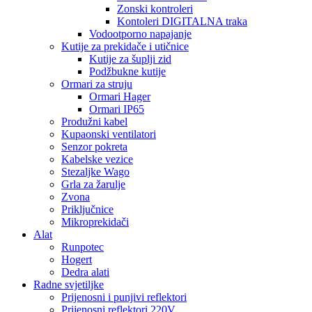
Zonski kontroleri
Kontoleri DIGITALNA traka
Vodootporno napajanje
Kutije za prekidače i utičnice
Kutije za šuplji zid
Podžbukne kutije
Ormari za struju
Ormari Hager
Ormari IP65
Produžni kabel
Kupaonski ventilatori
Senzor pokreta
Kabelske vezice
Stezaljke Wago
Grla za žarulje
Zvona
Priključnice
Mikroprekidači
Alat
Runpotec
Hogert
Dedra alati
Radne svjetiljke
Prijenosni i punjivi reflektori
Prijenosni reflektori 220V