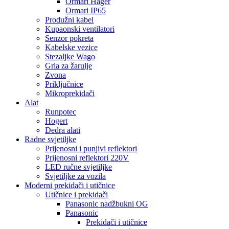
Ormari Hager
Ormari IP65
Produžni kabel
Kupaonski ventilatori
Senzor pokreta
Kabelske vezice
Stezaljke Wago
Grla za žarulje
Zvona
Priključnice
Mikroprekidači
Alat
Runpotec
Hogert
Dedra alati
Radne svjetiljke
Prijenosni i punjivi reflektori
Prijenosni reflektori 220V
LED ručne svjetiljke
Svjetiljke za vozila
Moderni prekidači i utičnice
Utičnice i prekidači
Panasonic nadžbukni OG
Panasonic
Prekidači i utičnice