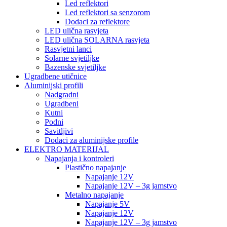
Led reflektori
Led reflektori sa senzorom
Dodaci za reflektore
LED ulična rasvjeta
LED ulična SOLARNA rasvjeta
Rasvjetni lanci
Solarne svjetiljke
Bazenske svjetiljke
Ugradbene utičnice
Aluminijski profili
Nadgradni
Ugradbeni
Kutni
Podni
Savitljivi
Dodaci za aluminijske profile
ELEKTRO MATERIJAL
Napajanja i kontroleri
Plastično napajanje
Napajanje 12V
Napajanje 12V – 3g jamstvo
Metalno napajanje
Napajanje 5V
Napajanje 12V
Napajanje 12V – 3g jamstvo