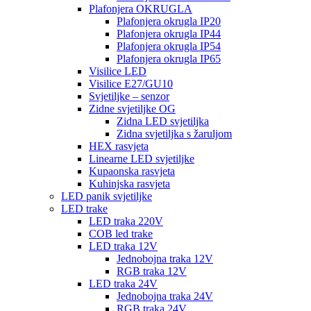
Plafonjera OKRUGLA
Plafonjera okrugla IP20
Plafonjera okrugla IP44
Plafonjera okrugla IP54
Plafonjera okrugla IP65
Visilice LED
Visilice E27/GU10
Svjetiljke – senzor
Zidne svjetiljke OG
Zidna LED svjetiljka
Zidna svjetiljka s žaruljom
HEX rasvjeta
Linearne LED svjetiljke
Kupaonska rasvjeta
Kuhinjska rasvjeta
LED panik svjetiljke
LED trake
LED traka 220V
COB led trake
LED traka 12V
Jednobojna traka 12V
RGB traka 12V
LED traka 24V
Jednobojna traka 24V
RGB traka 24V