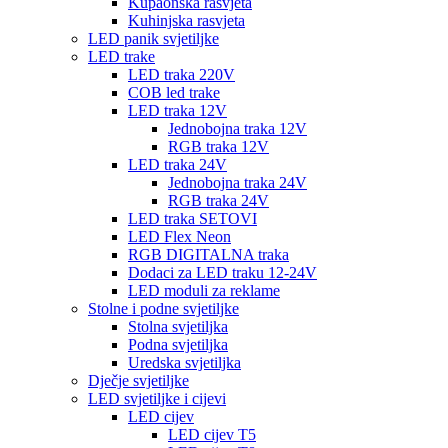
Kupaonska rasvjeta
Kuhinjska rasvjeta
LED panik svjetiljke
LED trake
LED traka 220V
COB led trake
LED traka 12V
Jednobojna traka 12V
RGB traka 12V
LED traka 24V
Jednobojna traka 24V
RGB traka 24V
LED traka SETOVI
LED Flex Neon
RGB DIGITALNA traka
Dodaci za LED traku 12-24V
LED moduli za reklame
Stolne i podne svjetiljke
Stolna svjetiljka
Podna svjetiljka
Uredska svjetiljka
Dječje svjetiljke
LED svjetiljke i cijevi
LED cijev
LED cijev T5