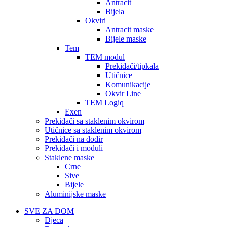
Antracit
Bijela
Okviri
Antracit maske
Bijele maske
Tem
TEM modul
Prekidači/tipkala
Utičnice
Komunikacije
Okvir Line
TEM Logiq
Exen
Prekidači sa staklenim okvirom
Utičnice sa staklenim okvirom
Prekidači na dodir
Prekidači i moduli
Staklene maske
Crne
Sive
Bijele
Aluminijske maske
SVE ZA DOM
Djeca