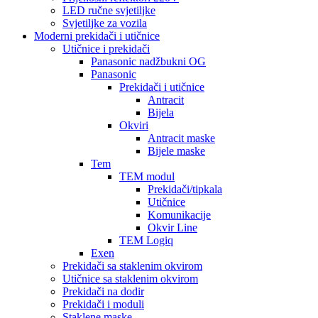
LED ručne svjetiljke
Svjetiljke za vozila
Moderni prekidači i utičnice
Utičnice i prekidači
Panasonic nadžbukni OG
Panasonic
Prekidači i utičnice
Antracit
Bijela
Okviri
Antracit maske
Bijele maske
Tem
TEM modul
Prekidači/tipkala
Utičnice
Komunikacije
Okvir Line
TEM Logiq
Exen
Prekidači sa staklenim okvirom
Utičnice sa staklenim okvirom
Prekidači na dodir
Prekidači i moduli
Staklene maske