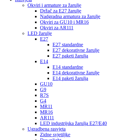
Okviri i armature za žarulje
Držač za E27 žarulje
Nadgradna armatura za žarulje
Okviri za GU10 i MR16
Okviri za AR111
LED žarulje
E27
E27 standardne
E27 dekorativne žarulje
E27 paketi žarulja
E14
E14 standardne
E14 dekorativne žarulje
E14 paketi žarulja
GU10
G9
R7S
G4
MR11
MR16
AR111
LED industrijska žarulja E27/E40
Ugradbena rasvjeta
Zidne svjetiljke