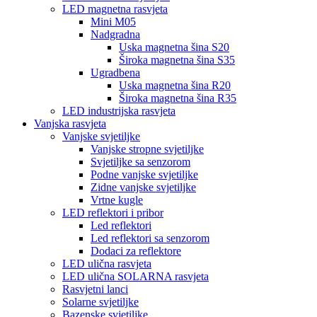
LED magnetna rasvjeta
Mini M05
Nadgradna
Uska magnetna šina S20
Široka magnetna šina S35
Ugradbena
Uska magnetna šina R20
Široka magnetna šina R35
LED industrijska rasvjeta
Vanjska rasvjeta
Vanjske svjetiljke
Vanjske stropne svjetiljke
Svjetiljke sa senzorom
Podne vanjske svjetiljke
Zidne vanjske svjetiljke
Vrtne kugle
LED reflektori i pribor
Led reflektori
Led reflektori sa senzorom
Dodaci za reflektore
LED ulična rasvjeta
LED ulična SOLARNA rasvjeta
Rasvjetni lanci
Solarne svjetiljke
Bazenske svjetiljke