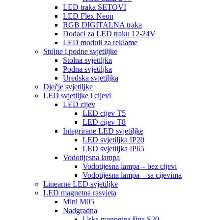
LED traka SETOVI
LED Flex Neon
RGB DIGITALNA traka
Dodaci za LED traku 12-24V
LED moduli za reklame
Stolne i podne svjetiljke
Stolna svjetiljka
Podna svjetiljka
Uredska svjetiljka
Dječje svjetiljke
LED svjetiljke i cijevi
LED cijev
LED cijev T5
LED cijev T8
Integrirane LED svjetiljke
LED svjetiljka IP20
LED svjetiljka IP65
Vodotijesna lampa
Vodotijesna lampa – bez cijevi
Vodotijesna lampa – sa cijevima
Linearne LED svjetiljke
LED magnetna rasvjeta
Mini M05
Nadgradna
Uska magnetna šina S20