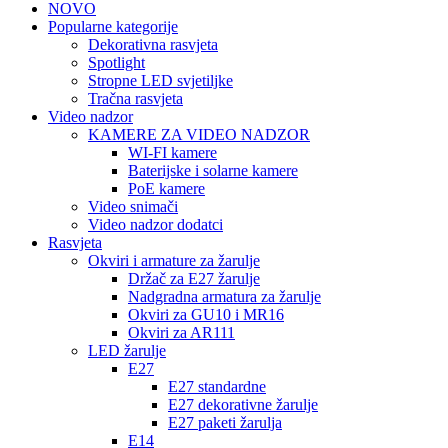
NOVO
Popularne kategorije
Dekorativna rasvjeta
Spotlight
Stropne LED svjetiljke
Tračna rasvjeta
Video nadzor
KAMERE ZA VIDEO NADZOR
WI-FI kamere
Baterijske i solarne kamere
PoE kamere
Video snimači
Video nadzor dodatci
Rasvjeta
Okviri i armature za žarulje
Držač za E27 žarulje
Nadgradna armatura za žarulje
Okviri za GU10 i MR16
Okviri za AR111
LED žarulje
E27
E27 standardne
E27 dekorativne žarulje
E27 paketi žarulja
E14