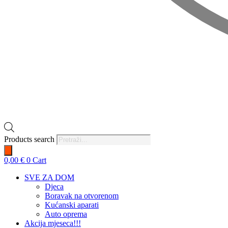
Products search
0,00
€
0
Cart
SVE ZA DOM
Djeca
Boravak na otvorenom
Kućanski aparati
Auto oprema
Akcija mjeseca!!!