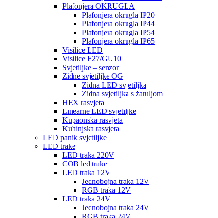
Plafonjera OKRUGLA
Plafonjera okrugla IP20
Plafonjera okrugla IP44
Plafonjera okrugla IP54
Plafonjera okrugla IP65
Visilice LED
Visilice E27/GU10
Svjetiljke – senzor
Zidne svjetiljke OG
Zidna LED svjetiljka
Zidna svjetiljka s žaruljom
HEX rasvjeta
Linearne LED svjetiljke
Kupaonska rasvjeta
Kuhinjska rasvjeta
LED panik svjetiljke
LED trake
LED traka 220V
COB led trake
LED traka 12V
Jednobojna traka 12V
RGB traka 12V
LED traka 24V
Jednobojna traka 24V
RGB traka 24V