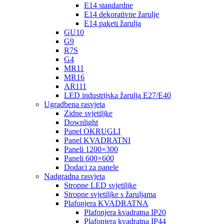
E14 standardne
E14 dekorativne žarulje
E14 paketi žarulja
GU10
G9
R7S
G4
MR11
MR16
AR111
LED industrijska žarulja E27/E40
Ugradbena rasvjeta
Zidne svjetiljke
Downlight
Panel OKRUGLI
Panel KVADRATNI
Paneli 1200×300
Paneli 600×600
Dodaci za panele
Nadgradna rasvjeta
Stropne LED svjetiljke
Stropne svjetiljke s žaruljama
Plafonjera KVADRATNA
Plafonjera kvadratna IP20
Plafonjera kvadratna IP44