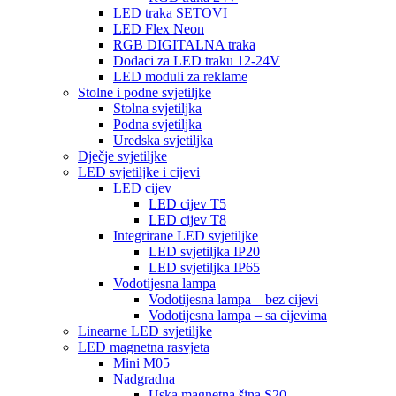
LED traka SETOVI
LED Flex Neon
RGB DIGITALNA traka
Dodaci za LED traku 12-24V
LED moduli za reklame
Stolne i podne svjetiljke
Stolna svjetiljka
Podna svjetiljka
Uredska svjetiljka
Dječje svjetiljke
LED svjetiljke i cijevi
LED cijev
LED cijev T5
LED cijev T8
Integrirane LED svjetiljke
LED svjetiljka IP20
LED svjetiljka IP65
Vodotijesna lampa
Vodotijesna lampa – bez cijevi
Vodotijesna lampa – sa cijevima
Linearne LED svjetiljke
LED magnetna rasvjeta
Mini M05
Nadgradna
Uska magnetna šina S20