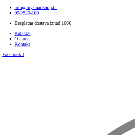
Idi
info@mysmartshop.hr
na
098/520-180
sadržaj
Besplatna dostava iznad 100€
Katalozi
O nama
Kontakt
Facebook-f