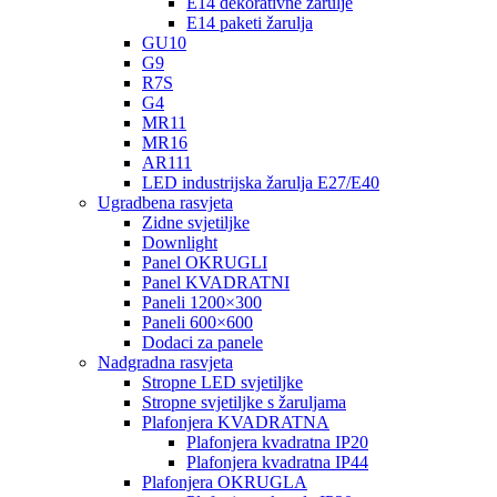
E14 dekorativne žarulje
E14 paketi žarulja
GU10
G9
R7S
G4
MR11
MR16
AR111
LED industrijska žarulja E27/E40
Ugradbena rasvjeta
Zidne svjetiljke
Downlight
Panel OKRUGLI
Panel KVADRATNI
Paneli 1200×300
Paneli 600×600
Dodaci za panele
Nadgradna rasvjeta
Stropne LED svjetiljke
Stropne svjetiljke s žaruljama
Plafonjera KVADRATNA
Plafonjera kvadratna IP20
Plafonjera kvadratna IP44
Plafonjera OKRUGLA