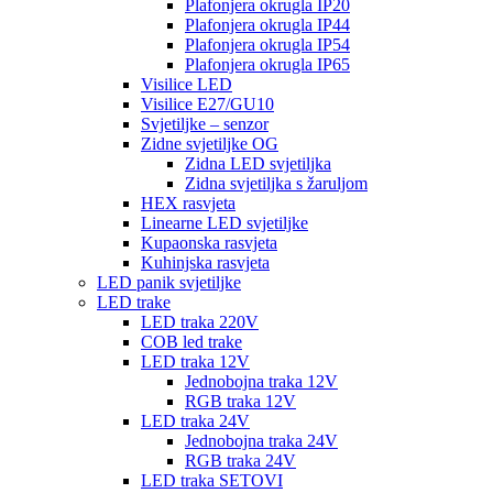
Plafonjera okrugla IP20
Plafonjera okrugla IP44
Plafonjera okrugla IP54
Plafonjera okrugla IP65
Visilice LED
Visilice E27/GU10
Svjetiljke – senzor
Zidne svjetiljke OG
Zidna LED svjetiljka
Zidna svjetiljka s žaruljom
HEX rasvjeta
Linearne LED svjetiljke
Kupaonska rasvjeta
Kuhinjska rasvjeta
LED panik svjetiljke
LED trake
LED traka 220V
COB led trake
LED traka 12V
Jednobojna traka 12V
RGB traka 12V
LED traka 24V
Jednobojna traka 24V
RGB traka 24V
LED traka SETOVI