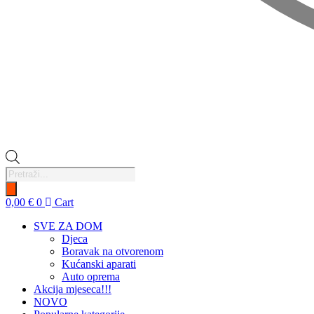
Products
search
0,00
€
0
Cart
SVE ZA DOM
Djeca
Boravak na otvorenom
Kućanski aparati
Auto oprema
Akcija mjeseca!!!
NOVO