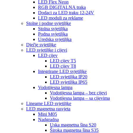
LED Flex Neon
RGB DIGITALNA traka
Dodaci za LED traku 12-24V
LED moduli za reklame
Stolne i podne svjetiljke
Stolna svjetiljka
Podna svjetiljka
Uredska svjetiljka
Dječje svjetiljke
LED svjetiljke i cijevi
LED cijev
LED cijev T5
LED cijev T8
Integrirane LED svjetiljke
LED svjetiljka IP20
LED svjetiljka IP65
Vodotijesna lampa
Vodotijesna lampa – bez cijevi
Vodotijesna lampa – sa cijevima
Linearne LED svjetiljke
LED magnetna rasvjeta
Mini M05
Nadgradna
Uska magnetna šina S20
Široka magnetna šina S35