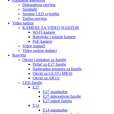
Popularne kategorije
Dekorativna rasvjeta
Spotlight
Stropne LED svjetiljke
Tračna rasvjeta
Video nadzor
KAMERE ZA VIDEO NADZOR
WI-FI kamere
Baterijske i solarne kamere
PoE kamere
Video snimači
Video nadzor dodatci
Rasvjeta
Okviri i armature za žarulje
Držač za E27 žarulje
Nadgradna armatura za žarulje
Okviri za GU10 i MR16
Okviri za AR111
LED žarulje
E27
E27 standardne
E27 dekorativne žarulje
E27 paketi žarulja
E14
E14 standardne