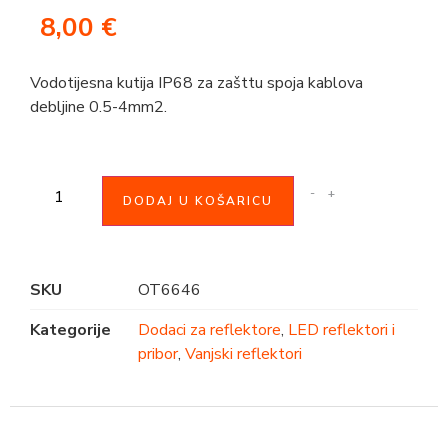
8,00
€
Vodotijesna kutija IP68 za zašttu spoja kablova
debljine 0.5-4mm2.
-
+
DODAJ U KOŠARICU
SKU
OT6646
Kategorije
Dodaci za reflektore
,
LED reflektori i
pribor
,
Vanjski reflektori