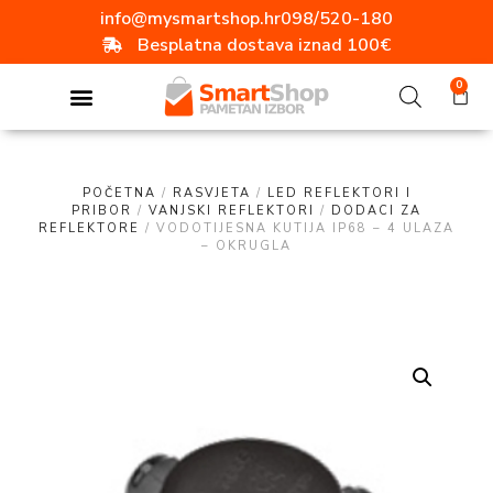
info@mysmartshop.hr
098/520-180
Besplatna dostava iznad 100€
0
POČETNA
/
RASVJETA
/
LED REFLEKTORI I
PRIBOR
/
VANJSKI REFLEKTORI
/
DODACI ZA
REFLEKTORE
/ VODOTIJESNA KUTIJA IP68 – 4 ULAZA
– OKRUGLA