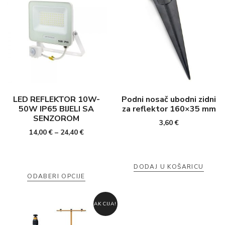
LED REFLEKTOR 10W-
Podni nosač ubodni zidni
50W IP65 BIJELI SA
za reflektor 160×35 mm
SENZOROM
3,60
€
14,00
€
–
24,40
€
DODAJ U KOŠARICU
ODABERI OPCIJE
AKCIJA!