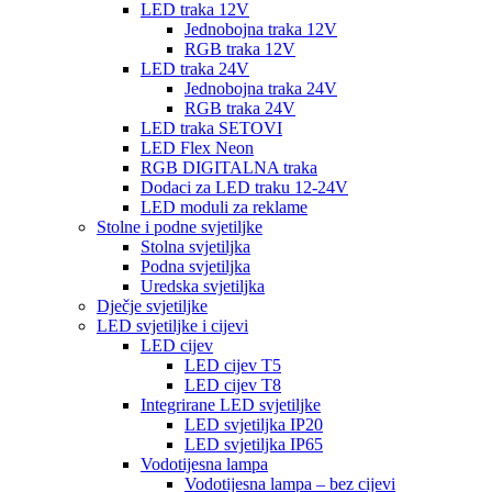
LED traka 12V
Jednobojna traka 12V
RGB traka 12V
LED traka 24V
Jednobojna traka 24V
RGB traka 24V
LED traka SETOVI
LED Flex Neon
RGB DIGITALNA traka
Dodaci za LED traku 12-24V
LED moduli za reklame
Stolne i podne svjetiljke
Stolna svjetiljka
Podna svjetiljka
Uredska svjetiljka
Dječje svjetiljke
LED svjetiljke i cijevi
LED cijev
LED cijev T5
LED cijev T8
Integrirane LED svjetiljke
LED svjetiljka IP20
LED svjetiljka IP65
Vodotijesna lampa
Vodotijesna lampa – bez cijevi