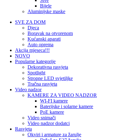
Sive
Bijele
Aluminijske maske
SVE ZA DOM
Djeca
Boravak na otvorenom
Kućanski aparati
Auto oprema
Akcija mjeseca!!!
NOVO
Popularne kategorije
Dekorativna rasvjeta
Spotlight
Stropne LED svjetiljke
Tračna rasvjeta
Video nadzor
KAMERE ZA VIDEO NADZOR
WI-FI kamere
Baterijske i solarne kamere
PoE kamere
Video snimači
Video nadzor dodatci
Rasvjeta
Okviri i armature za žarulje