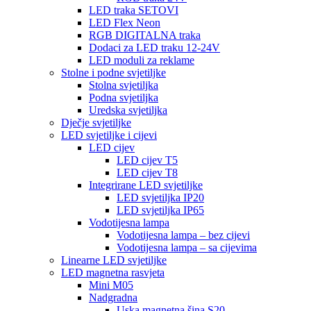
LED traka SETOVI
LED Flex Neon
RGB DIGITALNA traka
Dodaci za LED traku 12-24V
LED moduli za reklame
Stolne i podne svjetiljke
Stolna svjetiljka
Podna svjetiljka
Uredska svjetiljka
Dječje svjetiljke
LED svjetiljke i cijevi
LED cijev
LED cijev T5
LED cijev T8
Integrirane LED svjetiljke
LED svjetiljka IP20
LED svjetiljka IP65
Vodotijesna lampa
Vodotijesna lampa – bez cijevi
Vodotijesna lampa – sa cijevima
Linearne LED svjetiljke
LED magnetna rasvjeta
Mini M05
Nadgradna
Uska magnetna šina S20