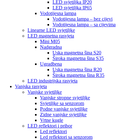
LED svjetiljka IP20
LED svjetiljka IP65
Vodotijesna lampa
Vodotijesna lampa – bez cijevi
Vodotijesna lampa – sa cijevima
Linearne LED svjetiljke
LED magnetna rasvjeta
Mini M05
Nadgradna
Uska magnetna šina S20
Široka magnetna šina S35
Ugradbena
Uska magnetna šina R20
Široka magnetna šina R35
LED industrijska rasvjeta
Vanjska rasvjeta
Vanjske svjetiljke
Vanjske stropne svjetiljke
Svjetiljke sa senzorom
Podne vanjske svjetiljke
Zidne vanjske svjetiljke
Vrtne kugle
LED reflektori i pribor
Led reflektori
Led reflektori sa senzorom