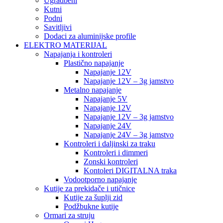
Ugradbeni
Kutni
Podni
Savitljivi
Dodaci za aluminijske profile
ELEKTRO MATERIJAL
Napajanja i kontroleri
Plastično napajanje
Napajanje 12V
Napajanje 12V – 3g jamstvo
Metalno napajanje
Napajanje 5V
Napajanje 12V
Napajanje 12V – 3g jamstvo
Napajanje 24V
Napajanje 24V – 3g jamstvo
Kontroleri i daljinski za traku
Kontroleri i dimmeri
Zonski kontroleri
Kontoleri DIGITALNA traka
Vodootporno napajanje
Kutije za prekidače i utičnice
Kutije za šuplji zid
Podžbukne kutije
Ormari za struju