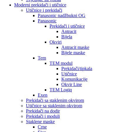
Moderni prekidači i utičnice
Utičnice i prekidači
Panasonic nadžbukni OG
Panasonic
Prekidači i utičnice
Antracit
Bijela
Okviri
Antracit maske
Bijele maske
Tem
TEM modul
Prekidači/tipkala
Utičnice
Komunikacije
Okvir Line
TEM Logiq
Exen
Prekidači sa staklenim okvirom
Utičnice sa staklenim okvirom
Prekidači na dodir
Prekidači i moduli
Staklene maske
Crne