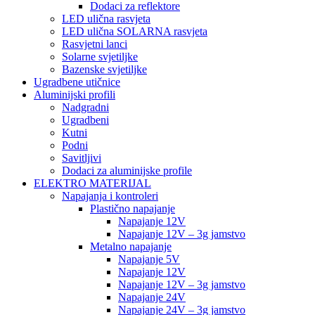
Dodaci za reflektore
LED ulična rasvjeta
LED ulična SOLARNA rasvjeta
Rasvjetni lanci
Solarne svjetiljke
Bazenske svjetiljke
Ugradbene utičnice
Aluminijski profili
Nadgradni
Ugradbeni
Kutni
Podni
Savitljivi
Dodaci za aluminijske profile
ELEKTRO MATERIJAL
Napajanja i kontroleri
Plastično napajanje
Napajanje 12V
Napajanje 12V – 3g jamstvo
Metalno napajanje
Napajanje 5V
Napajanje 12V
Napajanje 12V – 3g jamstvo
Napajanje 24V
Napajanje 24V – 3g jamstvo