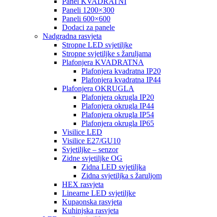
Panel KVADRATNI
Paneli 1200×300
Paneli 600×600
Dodaci za panele
Nadgradna rasvjeta
Stropne LED svjetiljke
Stropne svjetiljke s žaruljama
Plafonjera KVADRATNA
Plafonjera kvadratna IP20
Plafonjera kvadratna IP44
Plafonjera OKRUGLA
Plafonjera okrugla IP20
Plafonjera okrugla IP44
Plafonjera okrugla IP54
Plafonjera okrugla IP65
Visilice LED
Visilice E27/GU10
Svjetiljke – senzor
Zidne svjetiljke OG
Zidna LED svjetiljka
Zidna svjetiljka s žaruljom
HEX rasvjeta
Linearne LED svjetiljke
Kupaonska rasvjeta
Kuhinjska rasvjeta