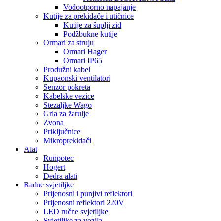
Vodootporno napajanje
Kutije za prekidače i utičnice
Kutije za šuplji zid
Podžbukne kutije
Ormari za struju
Ormari Hager
Ormari IP65
Produžni kabel
Kupaonski ventilatori
Senzor pokreta
Kabelske vezice
Stezaljke Wago
Grla za žarulje
Zvona
Priključnice
Mikroprekidači
Alat
Runpotec
Hogert
Dedra alati
Radne svjetiljke
Prijenosni i punjivi reflektori
Prijenosni reflektori 220V
LED ručne svjetiljke
Svjetiljke za vozila