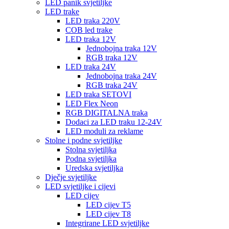
LED panik svjetiljke
LED trake
LED traka 220V
COB led trake
LED traka 12V
Jednobojna traka 12V
RGB traka 12V
LED traka 24V
Jednobojna traka 24V
RGB traka 24V
LED traka SETOVI
LED Flex Neon
RGB DIGITALNA traka
Dodaci za LED traku 12-24V
LED moduli za reklame
Stolne i podne svjetiljke
Stolna svjetiljka
Podna svjetiljka
Uredska svjetiljka
Dječje svjetiljke
LED svjetiljke i cijevi
LED cijev
LED cijev T5
LED cijev T8
Integrirane LED svjetiljke