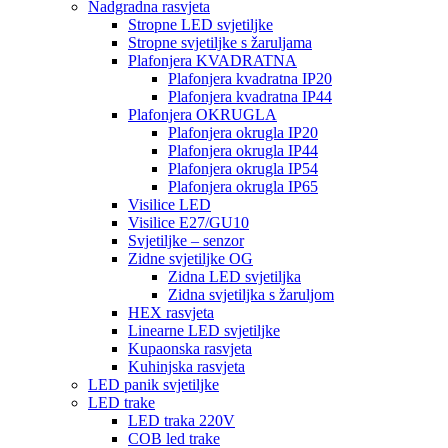
Nadgradna rasvjeta
Stropne LED svjetiljke
Stropne svjetiljke s žaruljama
Plafonjera KVADRATNA
Plafonjera kvadratna IP20
Plafonjera kvadratna IP44
Plafonjera OKRUGLA
Plafonjera okrugla IP20
Plafonjera okrugla IP44
Plafonjera okrugla IP54
Plafonjera okrugla IP65
Visilice LED
Visilice E27/GU10
Svjetiljke – senzor
Zidne svjetiljke OG
Zidna LED svjetiljka
Zidna svjetiljka s žaruljom
HEX rasvjeta
Linearne LED svjetiljke
Kupaonska rasvjeta
Kuhinjska rasvjeta
LED panik svjetiljke
LED trake
LED traka 220V
COB led trake