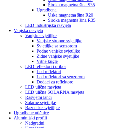
Široka magnetna šina S35
Ugradbena
Uska magnetna šina R20
Široka magnetna šina R35
LED industrijska rasvjeta
Vanjska rasvjeta
Vanjske svjetiljke
Vanjske stropne svjetiljke
Svjetiljke sa senzorom
Podne vanjske svjetiljke
Zidne vanjske svjetiljke
Vrtne kugle
LED reflektori i pribor
Led reflektori
Led reflektori sa senzorom
Dodaci za reflektore
LED ulična rasvjeta
LED ulična SOLARNA rasvjeta
Rasvjetni lanci
Solarne svjetiljke
Bazenske svjetiljke
Ugradbene utičnice
Aluminijski profili
Nadgradni