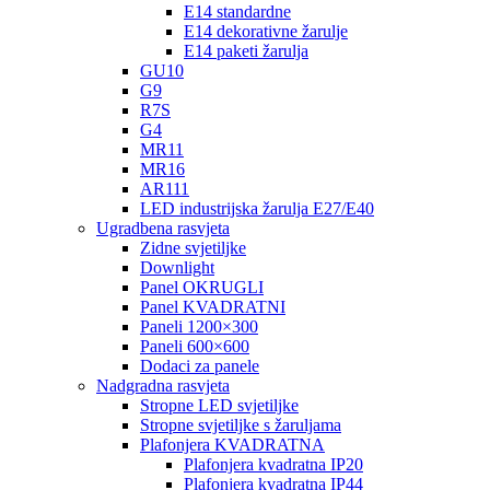
E14 standardne
E14 dekorativne žarulje
E14 paketi žarulja
GU10
G9
R7S
G4
MR11
MR16
AR111
LED industrijska žarulja E27/E40
Ugradbena rasvjeta
Zidne svjetiljke
Downlight
Panel OKRUGLI
Panel KVADRATNI
Paneli 1200×300
Paneli 600×600
Dodaci za panele
Nadgradna rasvjeta
Stropne LED svjetiljke
Stropne svjetiljke s žaruljama
Plafonjera KVADRATNA
Plafonjera kvadratna IP20
Plafonjera kvadratna IP44