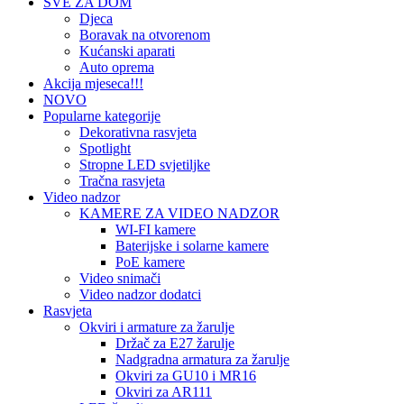
SVE ZA DOM
Djeca
Boravak na otvorenom
Kućanski aparati
Auto oprema
Akcija mjeseca!!!
NOVO
Popularne kategorije
Dekorativna rasvjeta
Spotlight
Stropne LED svjetiljke
Tračna rasvjeta
Video nadzor
KAMERE ZA VIDEO NADZOR
WI-FI kamere
Baterijske i solarne kamere
PoE kamere
Video snimači
Video nadzor dodatci
Rasvjeta
Okviri i armature za žarulje
Držač za E27 žarulje
Nadgradna armatura za žarulje
Okviri za GU10 i MR16
Okviri za AR111