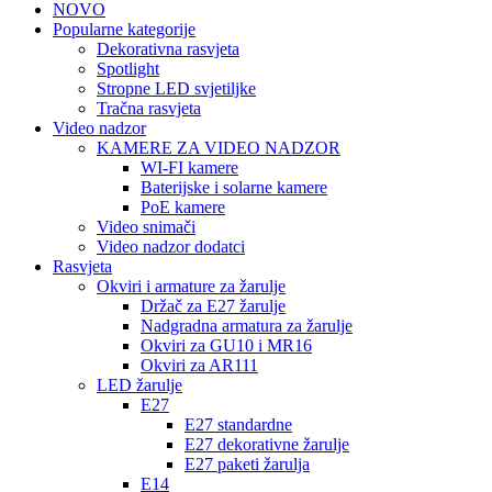
NOVO
Popularne kategorije
Dekorativna rasvjeta
Spotlight
Stropne LED svjetiljke
Tračna rasvjeta
Video nadzor
KAMERE ZA VIDEO NADZOR
WI-FI kamere
Baterijske i solarne kamere
PoE kamere
Video snimači
Video nadzor dodatci
Rasvjeta
Okviri i armature za žarulje
Držač za E27 žarulje
Nadgradna armatura za žarulje
Okviri za GU10 i MR16
Okviri za AR111
LED žarulje
E27
E27 standardne
E27 dekorativne žarulje
E27 paketi žarulja
E14