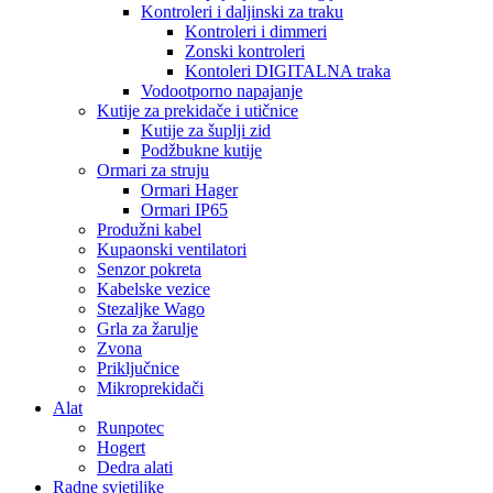
Kontroleri i daljinski za traku
Kontroleri i dimmeri
Zonski kontroleri
Kontoleri DIGITALNA traka
Vodootporno napajanje
Kutije za prekidače i utičnice
Kutije za šuplji zid
Podžbukne kutije
Ormari za struju
Ormari Hager
Ormari IP65
Produžni kabel
Kupaonski ventilatori
Senzor pokreta
Kabelske vezice
Stezaljke Wago
Grla za žarulje
Zvona
Priključnice
Mikroprekidači
Alat
Runpotec
Hogert
Dedra alati
Radne svjetiljke