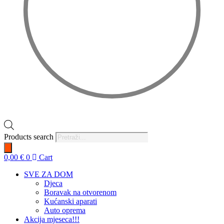
Products search
0,00
€
0
Cart
SVE ZA DOM
Djeca
Boravak na otvorenom
Kućanski aparati
Auto oprema
Akcija mjeseca!!!