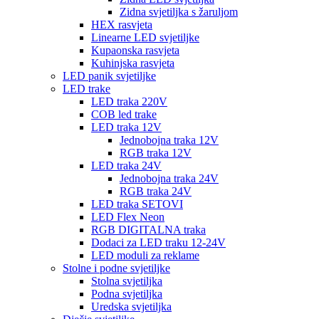
Zidna svjetiljka s žaruljom
HEX rasvjeta
Linearne LED svjetiljke
Kupaonska rasvjeta
Kuhinjska rasvjeta
LED panik svjetiljke
LED trake
LED traka 220V
COB led trake
LED traka 12V
Jednobojna traka 12V
RGB traka 12V
LED traka 24V
Jednobojna traka 24V
RGB traka 24V
LED traka SETOVI
LED Flex Neon
RGB DIGITALNA traka
Dodaci za LED traku 12-24V
LED moduli za reklame
Stolne i podne svjetiljke
Stolna svjetiljka
Podna svjetiljka
Uredska svjetiljka