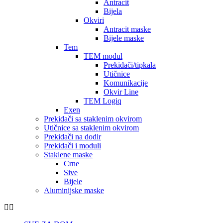
Antracit
Bijela
Okviri
Antracit maske
Bijele maske
Tem
TEM modul
Prekidači/tipkala
Utičnice
Komunikacije
Okvir Line
TEM Logiq
Exen
Prekidači sa staklenim okvirom
Utičnice sa staklenim okvirom
Prekidači na dodir
Prekidači i moduli
Staklene maske
Crne
Sive
Bijele
Aluminijske maske