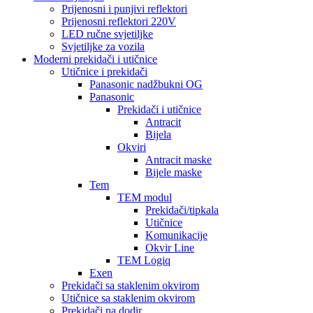
Prijenosni i punjivi reflektori
Prijenosni reflektori 220V
LED ručne svjetiljke
Svjetiljke za vozila
Moderni prekidači i utičnice
Utičnice i prekidači
Panasonic nadžbukni OG
Panasonic
Prekidači i utičnice
Antracit
Bijela
Okviri
Antracit maske
Bijele maske
Tem
TEM modul
Prekidači/tipkala
Utičnice
Komunikacije
Okvir Line
TEM Logiq
Exen
Prekidači sa staklenim okvirom
Utičnice sa staklenim okvirom
Prekidači na dodir