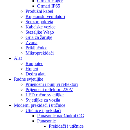
Ormari Hager
Ormari IP65
Produžni kabel
Kupaonski ventilatori
Senzor pokreta
Kabelske vezice
Stezaljke Wago
Grla za žarulje
Zvona
Priključnice
Mikroprekidači
Alat
Runpotec
Hogert
Dedra alati
Radne svjetiljke
Prijenosni i punjivi reflektori
Prijenosni reflektori 220V
LED ručne svjetiljke
Svjetiljke za vozila
Moderni prekidači i utičnice
Utičnice i prekidači
Panasonic nadžbukni OG
Panasonic
Prekidači i utičnice