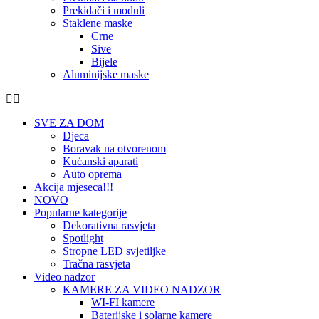
Prekidači i moduli
Staklene maske
Crne
Sive
Bijele
Aluminijske maske
SVE ZA DOM
Djeca
Boravak na otvorenom
Kućanski aparati
Auto oprema
Akcija mjeseca!!!
NOVO
Popularne kategorije
Dekorativna rasvjeta
Spotlight
Stropne LED svjetiljke
Tračna rasvjeta
Video nadzor
KAMERE ZA VIDEO NADZOR
WI-FI kamere
Baterijske i solarne kamere