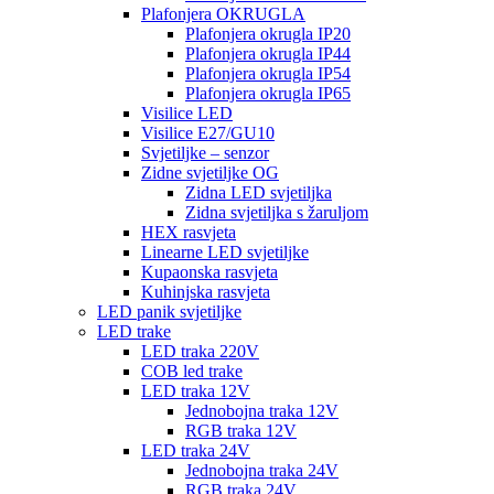
Plafonjera OKRUGLA
Plafonjera okrugla IP20
Plafonjera okrugla IP44
Plafonjera okrugla IP54
Plafonjera okrugla IP65
Visilice LED
Visilice E27/GU10
Svjetiljke – senzor
Zidne svjetiljke OG
Zidna LED svjetiljka
Zidna svjetiljka s žaruljom
HEX rasvjeta
Linearne LED svjetiljke
Kupaonska rasvjeta
Kuhinjska rasvjeta
LED panik svjetiljke
LED trake
LED traka 220V
COB led trake
LED traka 12V
Jednobojna traka 12V
RGB traka 12V
LED traka 24V
Jednobojna traka 24V
RGB traka 24V