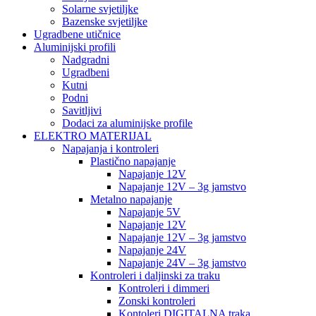
Solarne svjetiljke
Bazenske svjetiljke
Ugradbene utičnice
Aluminijski profili
Nadgradni
Ugradbeni
Kutni
Podni
Savitljivi
Dodaci za aluminijske profile
ELEKTRO MATERIJAL
Napajanja i kontroleri
Plastično napajanje
Napajanje 12V
Napajanje 12V – 3g jamstvo
Metalno napajanje
Napajanje 5V
Napajanje 12V
Napajanje 12V – 3g jamstvo
Napajanje 24V
Napajanje 24V – 3g jamstvo
Kontroleri i daljinski za traku
Kontroleri i dimmeri
Zonski kontroleri
Kontoleri DIGITALNA traka