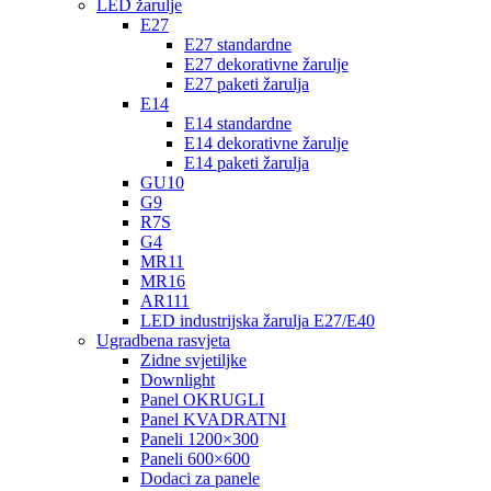
LED žarulje
E27
E27 standardne
E27 dekorativne žarulje
E27 paketi žarulja
E14
E14 standardne
E14 dekorativne žarulje
E14 paketi žarulja
GU10
G9
R7S
G4
MR11
MR16
AR111
LED industrijska žarulja E27/E40
Ugradbena rasvjeta
Zidne svjetiljke
Downlight
Panel OKRUGLI
Panel KVADRATNI
Paneli 1200×300
Paneli 600×600
Dodaci za panele