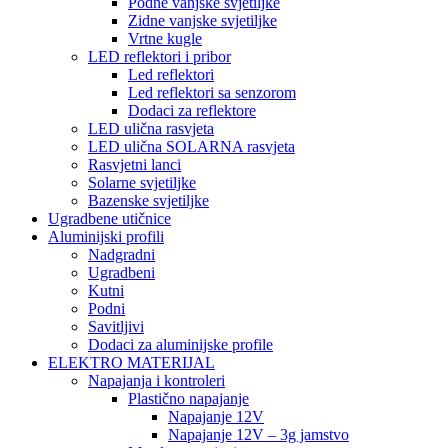
Podne vanjske svjetiljke
Zidne vanjske svjetiljke
Vrtne kugle
LED reflektori i pribor
Led reflektori
Led reflektori sa senzorom
Dodaci za reflektore
LED ulična rasvjeta
LED ulična SOLARNA rasvjeta
Rasvjetni lanci
Solarne svjetiljke
Bazenske svjetiljke
Ugradbene utičnice
Aluminijski profili
Nadgradni
Ugradbeni
Kutni
Podni
Savitljivi
Dodaci za aluminijske profile
ELEKTRO MATERIJAL
Napajanja i kontroleri
Plastično napajanje
Napajanje 12V
Napajanje 12V – 3g jamstvo