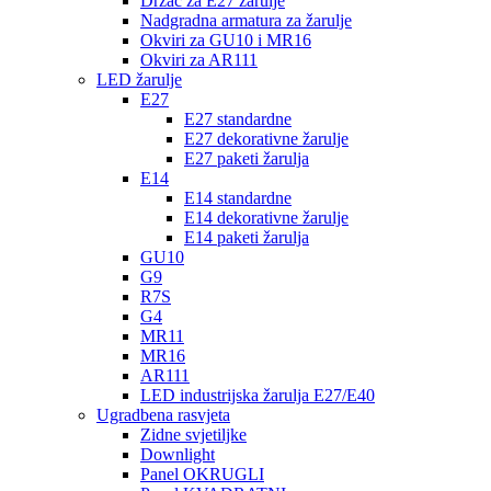
Držač za E27 žarulje
Nadgradna armatura za žarulje
Okviri za GU10 i MR16
Okviri za AR111
LED žarulje
E27
E27 standardne
E27 dekorativne žarulje
E27 paketi žarulja
E14
E14 standardne
E14 dekorativne žarulje
E14 paketi žarulja
GU10
G9
R7S
G4
MR11
MR16
AR111
LED industrijska žarulja E27/E40
Ugradbena rasvjeta
Zidne svjetiljke
Downlight
Panel OKRUGLI