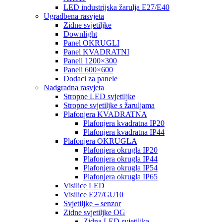
LED industrijska žarulja E27/E40
Ugradbena rasvjeta
Zidne svjetiljke
Downlight
Panel OKRUGLI
Panel KVADRATNI
Paneli 1200×300
Paneli 600×600
Dodaci za panele
Nadgradna rasvjeta
Stropne LED svjetiljke
Stropne svjetiljke s žaruljama
Plafonjera KVADRATNA
Plafonjera kvadratna IP20
Plafonjera kvadratna IP44
Plafonjera OKRUGLA
Plafonjera okrugla IP20
Plafonjera okrugla IP44
Plafonjera okrugla IP54
Plafonjera okrugla IP65
Visilice LED
Visilice E27/GU10
Svjetiljke – senzor
Zidne svjetiljke OG
Zidna LED svjetiljka