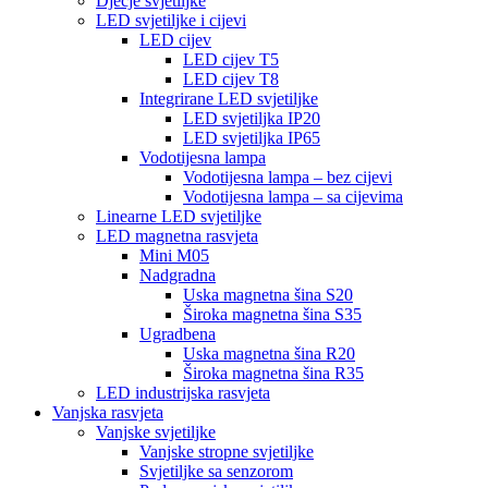
Dječje svjetiljke
LED svjetiljke i cijevi
LED cijev
LED cijev T5
LED cijev T8
Integrirane LED svjetiljke
LED svjetiljka IP20
LED svjetiljka IP65
Vodotijesna lampa
Vodotijesna lampa – bez cijevi
Vodotijesna lampa – sa cijevima
Linearne LED svjetiljke
LED magnetna rasvjeta
Mini M05
Nadgradna
Uska magnetna šina S20
Široka magnetna šina S35
Ugradbena
Uska magnetna šina R20
Široka magnetna šina R35
LED industrijska rasvjeta
Vanjska rasvjeta
Vanjske svjetiljke
Vanjske stropne svjetiljke
Svjetiljke sa senzorom