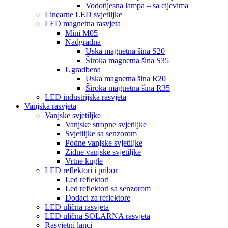
Vodotijesna lampa – sa cijevima
Linearne LED svjetiljke
LED magnetna rasvjeta
Mini M05
Nadgradna
Uska magnetna šina S20
Široka magnetna šina S35
Ugradbena
Uska magnetna šina R20
Široka magnetna šina R35
LED industrijska rasvjeta
Vanjska rasvjeta
Vanjske svjetiljke
Vanjske stropne svjetiljke
Svjetiljke sa senzorom
Podne vanjske svjetiljke
Zidne vanjske svjetiljke
Vrtne kugle
LED reflektori i pribor
Led reflektori
Led reflektori sa senzorom
Dodaci za reflektore
LED ulična rasvjeta
LED ulična SOLARNA rasvjeta
Rasvjetni lanci