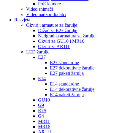
PoE kamere
Video snimači
Video nadzor dodatci
Rasvjeta
Okviri i armature za žarulje
Držač za E27 žarulje
Nadgradna armatura za žarulje
Okviri za GU10 i MR16
Okviri za AR111
LED žarulje
E27
E27 standardne
E27 dekorativne žarulje
E27 paketi žarulja
E14
E14 standardne
E14 dekorativne žarulje
E14 paketi žarulja
GU10
G9
R7S
G4
MR11
MR16
AR111