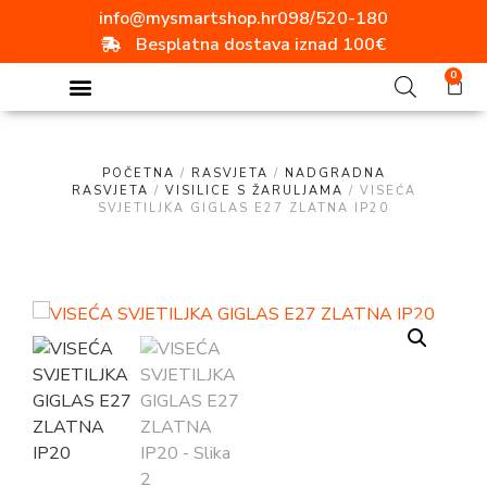
info@mysmartshop.hr
098/520-180
Besplatna dostava iznad 100€
0
POČETNA
/
RASVJETA
/
NADGRADNA
RASVJETA
/
VISILICE S ŽARULJAMA
/ VISEĆA
SVJETILJKA GIGLAS E27 ZLATNA IP20