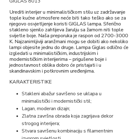
GIGLAS 8013
Urediti interijer u minimalističkom stilu uz zadržavanje
tople kućne atmosfere neće biti tako teško ako se za
njegovo osvjetljenje koristi GIGLAS lampa. Sferično
stakleno sjenilo zahtijeva žarulju sa žarnom niti tople
svijetle boje. Naša preporuka je raspon od 2700-3000
K. Najzanimljiviji aranžmani mogu se dobiti ako nekoliko
lampi objesite jednu do druge. Lampa Giglas odlično će
izgledati u minimalističkim, industrijskim i
modernističkim interijerima – prigušene boje i
jednostavnost oblika dobro će pristajati i u
skandinavskim i potkrovnim uređenjima.
KARAKTERISTIKE
Stakleni abažur savršeno se uklapa u
minimalistički i modernistički stil;
Lagan, moderan dizajn;
Zlatna završna obrada koja zagrijava dekor
strogog interijera;
Stvara savršenu kombinaciju s filamentnim
izvorom svjetlosti