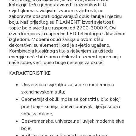
kolekcije leži u jednostavnosti i raznolikosti. U
svjetiljkama s vidljivim izvorom svjetlosti, ne
zaboravite odabrati odgovarajući oblik žarulje i njezinu
boju. Naš prijedlog su FILAMENT izvori svjetlosti
tople boje svjetla u rasponu od 2700-3000 K. Ovi
izvori kombiniraju naprednu LED tehnologiju s klasičnim
izgledom. Moderni oblici žarulja u ovom stilu
dekorativni su element i kad je svjetlo ugašeno.
Kombinacija klasičnog stila s rješenjem za uštedu
energije neće biti samo učinkovit element opremanja
naše sobe, već i puno bolje rješenje za okoliš.
KARAKTERISTIKE
Univerzalna svjetiljka za sobe u modernom i
skandinavskom stilu;
Geometrijski oblik može se koristiti u bilo kojoj
prostoriji – kuhinja, dnevni boravak, dječja soba i
soba za mlade;
Bezvremenske, univerzalne i uvijek moderne sive
boje;
Pažljiva izrada jamči dugotrajnu upotrebu;