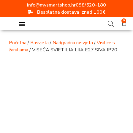
info@mysmartshop.hr
098/520-180
Besplatna dostava iznad 100€
0
Početna
/
Rasvjeta
/
Nadgradna rasvjeta
/
Visilice s
žaruljama
/ VISEĆA SVJETILJA LIJA E27 SIVA IP20