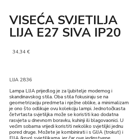
VISEĆA SVJETILJA
LIJA E27 SIVA IP20
34,34
€
LIJA 2836
Lampa LIJA prijedlog je za ljubitelje modernog i
skandinavskog stila. Oba stila fokusiraju se na
geometrizaciju predmeta i nježne oblike, a minimalizam
je ono što odlikuje ovu kolekciju lampi. Jednotočkasta
četvrtasta svjetiljka može se koristiti kao dodatna
rasvjeta u dnevnom boravku, kuhinji ili blagovaonici. U
većim sobama vrijedi koristiti nekoliko svjetiljki jednu
pored druge. Možete je kombinirati i s GIJA (trokut) i
FIJA (krug) svjetiljkama, jer čar ove jedinstvene