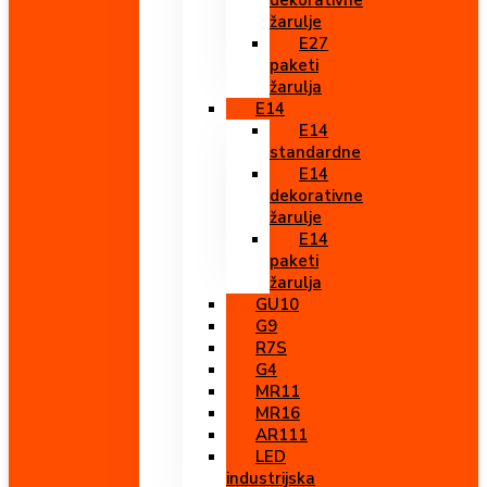
dekorativne
žarulje
E27
paketi
žarulja
E14
E14
standardne
E14
dekorativne
žarulje
E14
paketi
žarulja
GU10
G9
R7S
G4
MR11
MR16
AR111
LED
industrijska