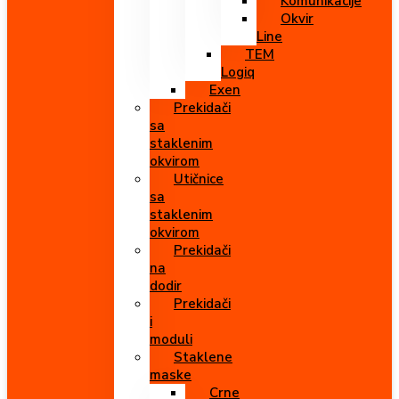
Komunikacije
Okvir
Line
TEM
Logiq
Exen
Prekidači
sa
staklenim
okvirom
Utičnice
sa
staklenim
okvirom
Prekidači
na
dodir
Prekidači
i
moduli
Staklene
maske
Crne