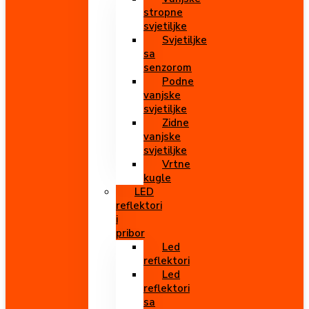
stropne
svjetiljke
Svjetiljke
sa
senzorom
Podne
vanjske
svjetiljke
Zidne
vanjske
svjetiljke
Vrtne
kugle
LED
reflektori
i
pribor
Led
reflektori
Led
reflektori
sa