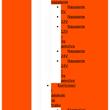
napajanje
Napajanje
5V
Napajanje
12V
Napajanje
12V
–
3g
jamstvo
Napajanje
24V
Napajanje
24V
–
3g
jamstvo
Kontroleri
i
daljinski
za
traku