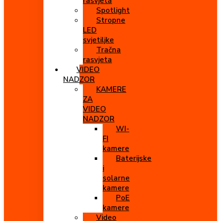
rasvjeta
Spotlight
Stropne
LED
svjetiljke
Tračna
rasvjeta
VIDEO
NADZOR
KAMERE
ZA
VIDEO
NADZOR
WI-
FI
kamere
Baterijske
i
solarne
kamere
PoE
kamere
Video