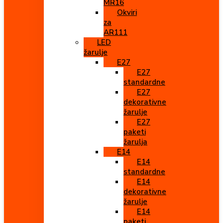
MR16
Okviri
za
AR111
LED
žarulje
E27
E27
standardne
E27
dekorativne
žarulje
E27
paketi
žarulja
E14
E14
standardne
E14
dekorativne
žarulje
E14
paketi