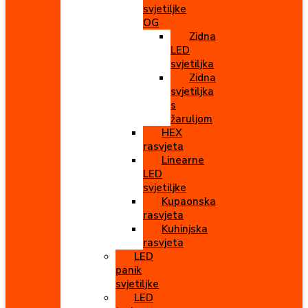
svjetiljke
OG
Zidna
LED
svjetiljka
Zidna
svjetiljka
s
žaruljom
HEX
rasvjeta
Linearne
LED
svjetiljke
Kupaonska
rasvjeta
Kuhinjska
rasvjeta
LED
panik
svjetiljke
LED