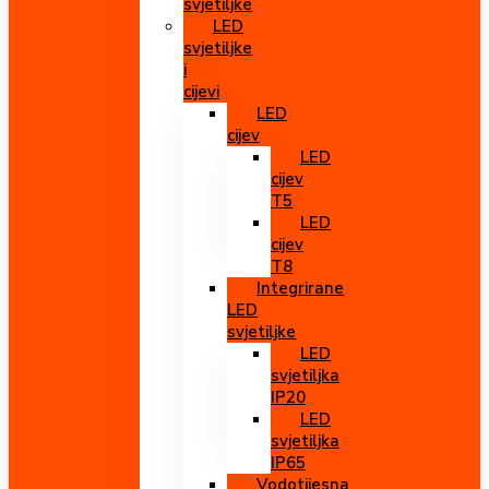
svjetiljke
LED
svjetiljke
i
cijevi
LED
cijev
LED
cijev
T5
LED
cijev
T8
Integrirane
LED
svjetiljke
LED
svjetiljka
IP20
LED
svjetiljka
IP65
Vodotijesna