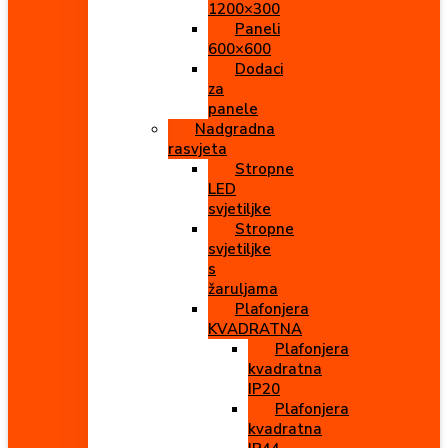
1200×300
Paneli
600×600
Dodaci
za
panele
Nadgradna
rasvjeta
Stropne
LED
svjetiljke
Stropne
svjetiljke
s
žaruljama
Plafonjera
KVADRATNA
Plafonjera
kvadratna
IP20
Plafonjera
kvadratna