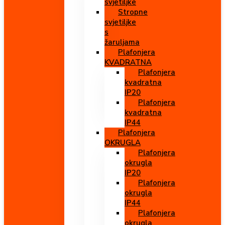
svjetiljke
Stropne
svjetiljke
s
žaruljama
Plafonjera
KVADRATNA
Plafonjera
kvadratna
IP20
Plafonjera
kvadratna
IP44
Plafonjera
OKRUGLA
Plafonjera
okrugla
IP20
Plafonjera
okrugla
IP44
Plafonjera
okrugla