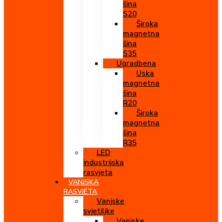
šina
S20
Široka
magnetna
šina
S35
Ugradbena
Uska
magnetna
šina
R20
Široka
magnetna
šina
R35
LED
industrijska
rasvjeta
VANJSKA
RASVJETA
Vanjske
svjetiljke
Vanjske