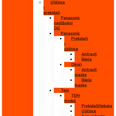
Utičnice
i
prekidači
Panasonic
nadžbukni
OG
Panasonic
Prekidači
i
utičnice
Antracit
Bijela
Okviri
Antracit
maske
Bijele
maske
Tem
TEM
modul
Prekidači/tipkala
Utičnice