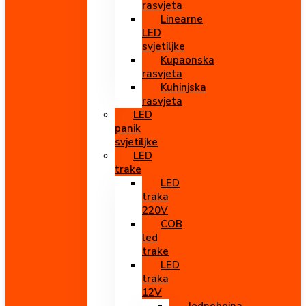
rasvjeta
Linearne
LED
svjetiljke
Kupaonska
rasvjeta
Kuhinjska
rasvjeta
LED
panik
svjetiljke
LED
trake
LED
traka
220V
COB
led
trake
LED
traka
12V