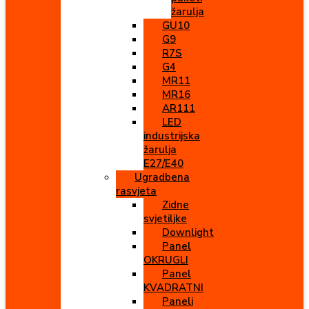
žarulja
GU10
G9
R7S
G4
MR11
MR16
AR111
LED
industrijska
žarulja
E27/E40
Ugradbena
rasvjeta
Zidne
svjetiljke
Downlight
Panel
OKRUGLI
Panel
KVADRATNI
Paneli