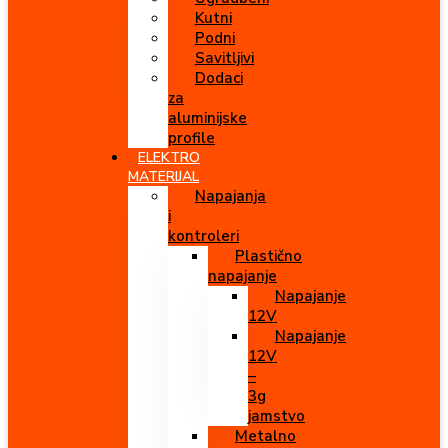
Kutni
Podni
Savitljivi
Dodaci
za
aluminijske
profile
ELEKTRO
MATERIJAL
Napajanja
i
kontroleri
Plastično
napajanje
Napajanje
12V
Napajanje
12V
–
3g
jamstvo
Metalno