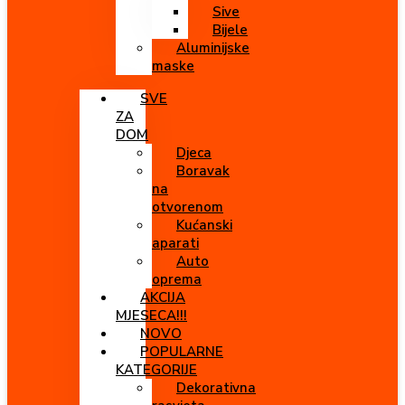
Sive
Bijele
Aluminijske
maske
SVE
ZA
DOM
Djeca
Boravak
na
otvorenom
Kućanski
aparati
Auto
oprema
AKCIJA
MJESECA!!!
NOVO
POPULARNE
KATEGORIJE
Dekorativna