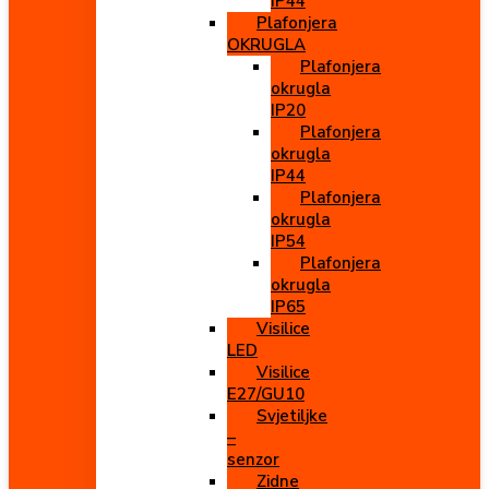
IP44
Plafonjera
OKRUGLA
Plafonjera
okrugla
IP20
Plafonjera
okrugla
IP44
Plafonjera
okrugla
IP54
Plafonjera
okrugla
IP65
Visilice
LED
Visilice
E27/GU10
Svjetiljke
–
senzor
Zidne