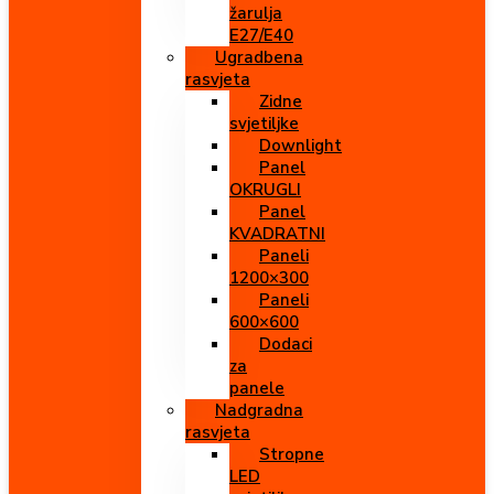
žarulja
E27/E40
Ugradbena
rasvjeta
Zidne
svjetiljke
Downlight
Panel
OKRUGLI
Panel
KVADRATNI
Paneli
1200×300
Paneli
600×600
Dodaci
za
panele
Nadgradna
rasvjeta
Stropne
LED