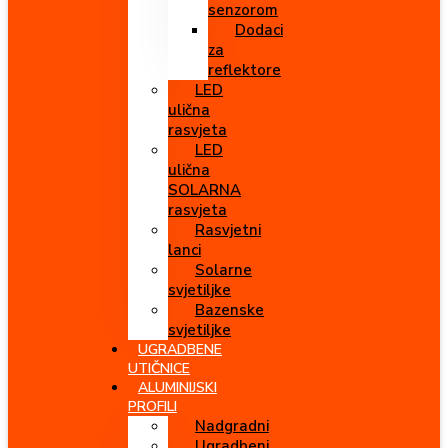
senzorom
Dodaci
za
reflektore
LED
ulična
rasvjeta
LED
ulična
SOLARNA
rasvjeta
Rasvjetni
lanci
Solarne
svjetiljke
Bazenske
svjetiljke
UGRADBENE
UTIČNICE
ALUMINIJSKI
PROFILI
Nadgradni
Ugradbeni