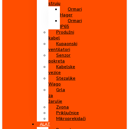
struju
Ormari
Hager
Ormari
IP65
Produžni
kabel
Kupaonski
ventilatori
Senzor
pokreta
Kabelske
vezice
Stezaljke
Wago
Grla
za
žarulje
Zvona
Priključnice
Mikroprekidači
ALAT