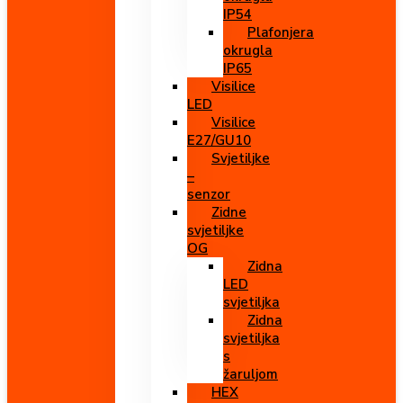
IP54
Plafonjera
okrugla
IP65
Visilice
LED
Visilice
E27/GU10
Svjetiljke
–
senzor
Zidne
svjetiljke
OG
Zidna
LED
svjetiljka
Zidna
svjetiljka
s
žaruljom
HEX