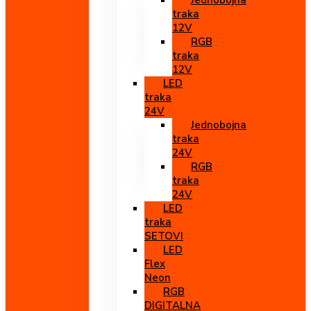
Jednobojna
traka
12V
RGB
traka
12V
LED
traka
24V
Jednobojna
traka
24V
RGB
traka
24V
LED
traka
SETOVI
LED
Flex
Neon
RGB
DIGITALNA