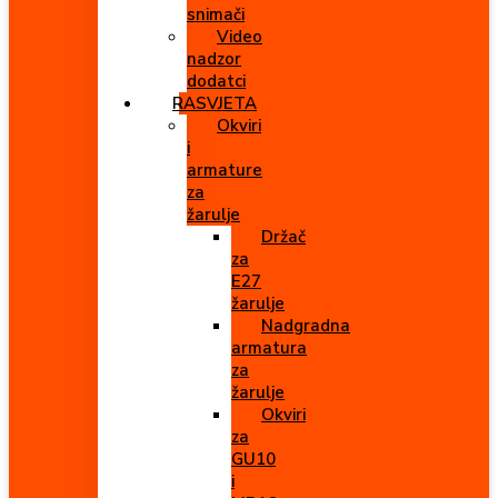
snimači
Video
nadzor
dodatci
RASVJETA
Okviri
i
armature
za
žarulje
Držač
za
E27
žarulje
Nadgradna
armatura
za
žarulje
Okviri
za
GU10
i