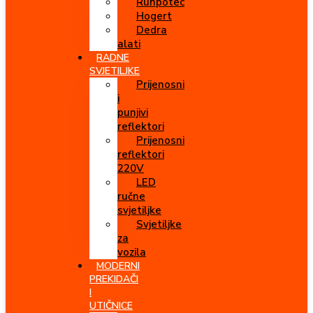
Runpotec
Hogert
Dedra
alati
RADNE
SVJETILJKE
Prijenosni
i
punjivi
reflektori
Prijenosni
reflektori
220V
LED
ručne
svjetiljke
Svjetiljke
za
vozila
MODERNI
PREKIDAČI
I
UTIČNICE