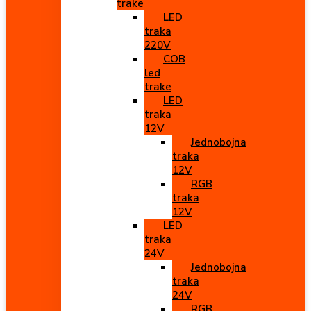
trake
LED
traka
220V
COB
led
trake
LED
traka
12V
Jednobojna
traka
12V
RGB
traka
12V
LED
traka
24V
Jednobojna
traka
24V
RGB