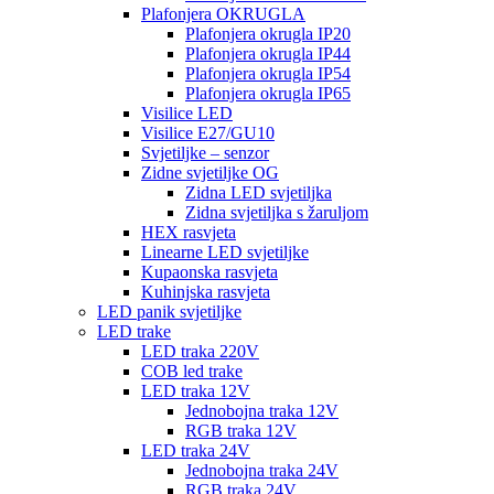
Plafonjera OKRUGLA
Plafonjera okrugla IP20
Plafonjera okrugla IP44
Plafonjera okrugla IP54
Plafonjera okrugla IP65
Visilice LED
Visilice E27/GU10
Svjetiljke – senzor
Zidne svjetiljke OG
Zidna LED svjetiljka
Zidna svjetiljka s žaruljom
HEX rasvjeta
Linearne LED svjetiljke
Kupaonska rasvjeta
Kuhinjska rasvjeta
LED panik svjetiljke
LED trake
LED traka 220V
COB led trake
LED traka 12V
Jednobojna traka 12V
RGB traka 12V
LED traka 24V
Jednobojna traka 24V
RGB traka 24V