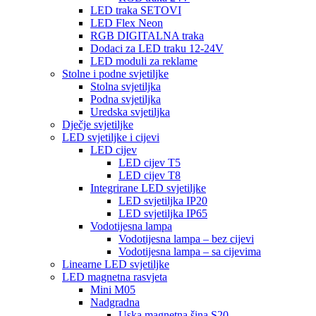
LED traka SETOVI
LED Flex Neon
RGB DIGITALNA traka
Dodaci za LED traku 12-24V
LED moduli za reklame
Stolne i podne svjetiljke
Stolna svjetiljka
Podna svjetiljka
Uredska svjetiljka
Dječje svjetiljke
LED svjetiljke i cijevi
LED cijev
LED cijev T5
LED cijev T8
Integrirane LED svjetiljke
LED svjetiljka IP20
LED svjetiljka IP65
Vodotijesna lampa
Vodotijesna lampa – bez cijevi
Vodotijesna lampa – sa cijevima
Linearne LED svjetiljke
LED magnetna rasvjeta
Mini M05
Nadgradna
Uska magnetna šina S20