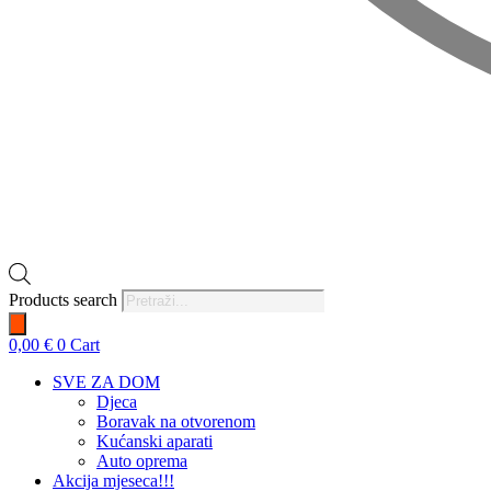
Products search
0,00
€
0
Cart
SVE ZA DOM
Djeca
Boravak na otvorenom
Kućanski aparati
Auto oprema
Akcija mjeseca!!!