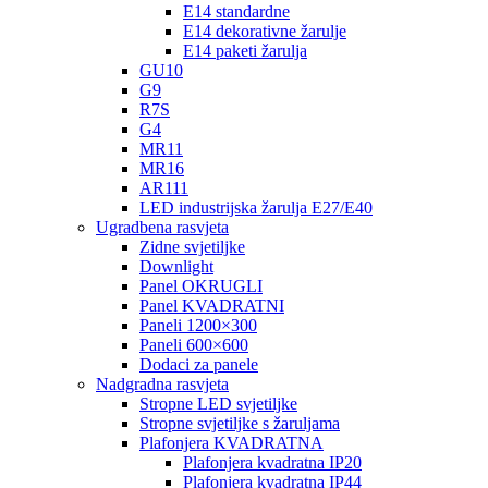
E14 standardne
E14 dekorativne žarulje
E14 paketi žarulja
GU10
G9
R7S
G4
MR11
MR16
AR111
LED industrijska žarulja E27/E40
Ugradbena rasvjeta
Zidne svjetiljke
Downlight
Panel OKRUGLI
Panel KVADRATNI
Paneli 1200×300
Paneli 600×600
Dodaci za panele
Nadgradna rasvjeta
Stropne LED svjetiljke
Stropne svjetiljke s žaruljama
Plafonjera KVADRATNA
Plafonjera kvadratna IP20
Plafonjera kvadratna IP44