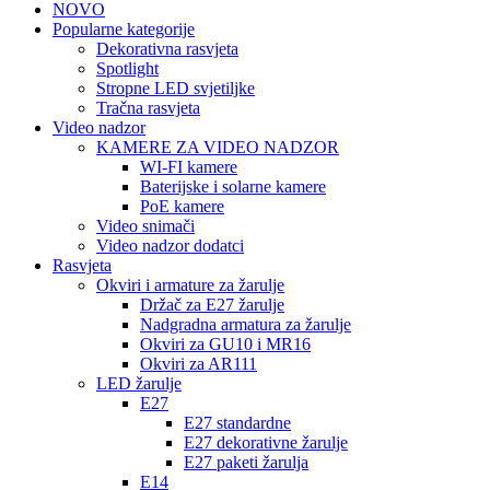
NOVO
Popularne kategorije
Dekorativna rasvjeta
Spotlight
Stropne LED svjetiljke
Tračna rasvjeta
Video nadzor
KAMERE ZA VIDEO NADZOR
WI-FI kamere
Baterijske i solarne kamere
PoE kamere
Video snimači
Video nadzor dodatci
Rasvjeta
Okviri i armature za žarulje
Držač za E27 žarulje
Nadgradna armatura za žarulje
Okviri za GU10 i MR16
Okviri za AR111
LED žarulje
E27
E27 standardne
E27 dekorativne žarulje
E27 paketi žarulja
E14