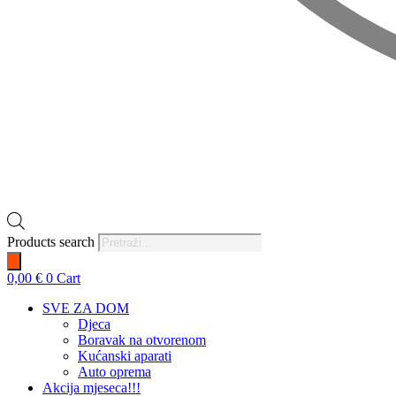
Products search
0,00
€
0
Cart
SVE ZA DOM
Djeca
Boravak na otvorenom
Kućanski aparati
Auto oprema
Akcija mjeseca!!!