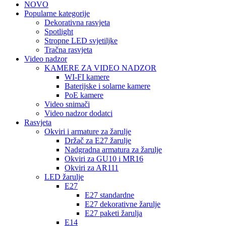
NOVO
Popularne kategorije
Dekorativna rasvjeta
Spotlight
Stropne LED svjetiljke
Tračna rasvjeta
Video nadzor
KAMERE ZA VIDEO NADZOR
WI-FI kamere
Baterijske i solarne kamere
PoE kamere
Video snimači
Video nadzor dodatci
Rasvjeta
Okviri i armature za žarulje
Držač za E27 žarulje
Nadgradna armatura za žarulje
Okviri za GU10 i MR16
Okviri za AR111
LED žarulje
E27
E27 standardne
E27 dekorativne žarulje
E27 paketi žarulja
E14