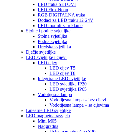
LED traka SETOVI
LED Flex Neon
RGB DIGITALNA traka
Dodaci za LED traku 12-24V
LED moduli za reklame
Stolne i podne svjetiljke
Stolna svjetiljka
Podna svjetiljka
Uredska svjetiljka
Dječje svjetiljke
LED svjetiljke i cijevi
LED cijev
LED cijev T5
LED cijev T8
Integrirane LED svjetiljke
LED svjetiljka IP20
LED svjetiljka IP65
Vodotijesna lampa
Vodotijesna lampa – bez cijevi
Vodotijesna lampa – sa cijevima
Linearne LED svjetiljke
LED magnetna rasvjeta
Mini M05
Nadgradna
Uska magnetna šina S20