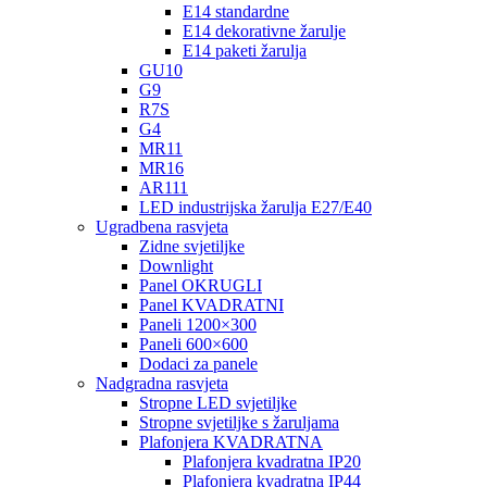
E14 standardne
E14 dekorativne žarulje
E14 paketi žarulja
GU10
G9
R7S
G4
MR11
MR16
AR111
LED industrijska žarulja E27/E40
Ugradbena rasvjeta
Zidne svjetiljke
Downlight
Panel OKRUGLI
Panel KVADRATNI
Paneli 1200×300
Paneli 600×600
Dodaci za panele
Nadgradna rasvjeta
Stropne LED svjetiljke
Stropne svjetiljke s žaruljama
Plafonjera KVADRATNA
Plafonjera kvadratna IP20
Plafonjera kvadratna IP44