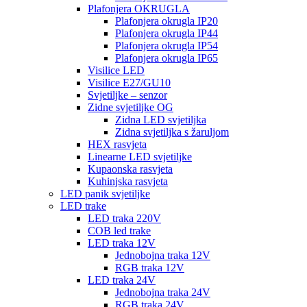
Plafonjera OKRUGLA
Plafonjera okrugla IP20
Plafonjera okrugla IP44
Plafonjera okrugla IP54
Plafonjera okrugla IP65
Visilice LED
Visilice E27/GU10
Svjetiljke – senzor
Zidne svjetiljke OG
Zidna LED svjetiljka
Zidna svjetiljka s žaruljom
HEX rasvjeta
Linearne LED svjetiljke
Kupaonska rasvjeta
Kuhinjska rasvjeta
LED panik svjetiljke
LED trake
LED traka 220V
COB led trake
LED traka 12V
Jednobojna traka 12V
RGB traka 12V
LED traka 24V
Jednobojna traka 24V
RGB traka 24V