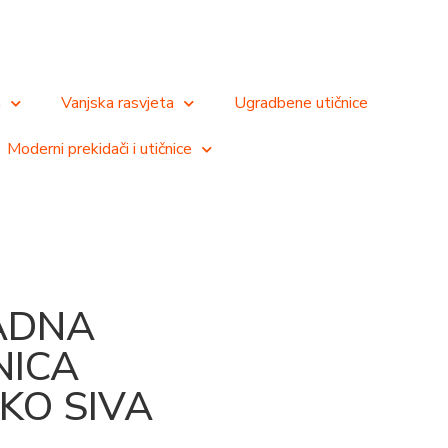
a
Vanjska rasvjeta
Ugradbene utičnice
Moderni prekidači i utičnice
ADNA
NICA
KO SIVA