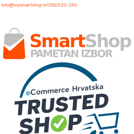
info@mysmartshop.hr
098/520-180