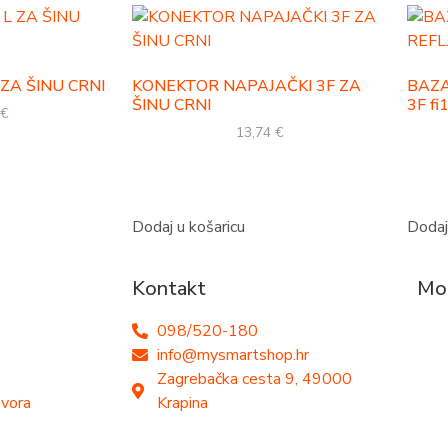
ZA ŠINU CRNI
KONEKTOR NAPAJAČKI 3F ZA
BAZA
ŠINU CRNI
3F f
€
13,74
€
Dodaj u košaricu
Dodaj
Kontakt
Mog
098/520-180
info@mysmartshop.hr
Zagrebačka cesta 9, 49000
ovora
Krapina