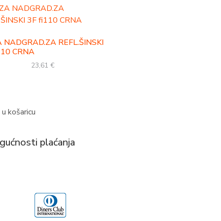
 NADGRAD.ZA REFL.ŠINSKI
i110 CRNA
23,61
€
 u košaricu
ućnosti plaćanja