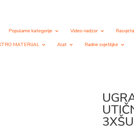
Popularne kategorije
Video nadzor
Rasvjet
KTRO MATERIJAL
Alat
Radne svjetiljke
UGR
UTIČ
3XŠU