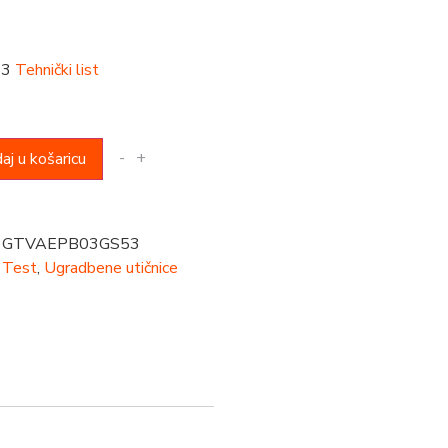
53
Tehnički list
-
+
aj u košaricu
GTVAEPB03GS53
Test
,
Ugradbene utičnice