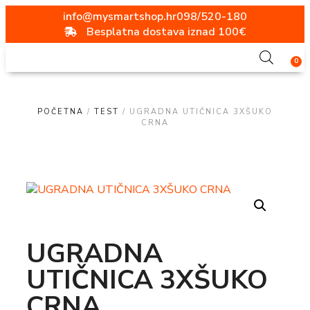
info@mysmartshop.hr
098/520-180
Besplatna dostava iznad 100€
0
POČETNA
/
TEST
/ UGRADNA UTIČNICA 3XŠUKO
CRNA
UGRADNA
UTIČNICA 3XŠUKO
CRNA