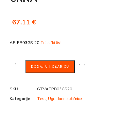
67,11
€
AE-PB03GS-20
Tehnički list
-
+
DODAJ U KOŠARICU
SKU
GTVAEPB03GS20
Kategorije
Test
,
Ugradbene utičnice