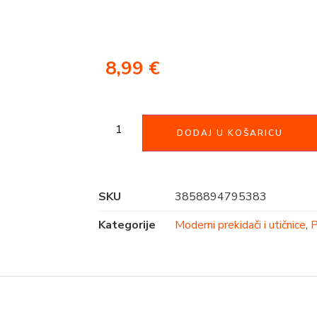
8,99
€
DODAJ U KOŠARICU
SKU
3858894795383
Kategorije
Moderni prekidači i utičnice
,
P