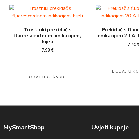
Trostruki prekidač s
Prekidač s flu
fluorescentnom indikacijom,
indikacijom 20 A, b
bijeli
7,49
7,99
€
DODAJ U K
DODAJ U KOŠARICU
MySmartShop
Uvjeti kupnje