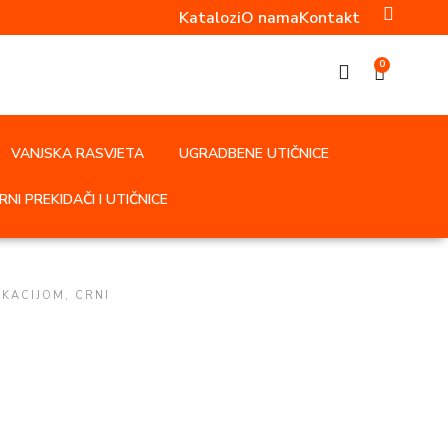
Katalozi
O nama
Kontakt
0
VANJSKA RASVJETA
UGRADBENE UTIČNICE
NI PREKIDAČI I UTIČNICE
IKACIJOM, CRNI