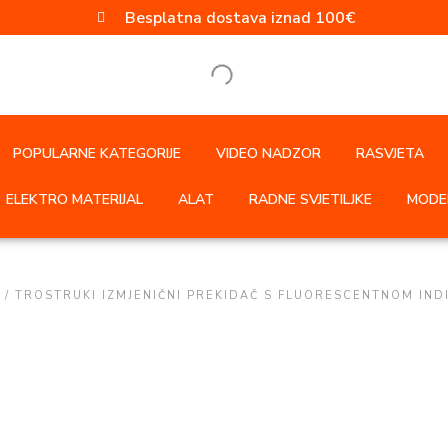
Besplatna dostava iznad 100€
POPULARNE KATEGORIJE
VIDEO NADZOR
RASVJETA
ELEKTRO MATERIJAL
ALAT
RADNE SVJETILJKE
MODER
/ TROSTRUKI IZMJENIČNI PREKIDAČ S FLUORESCENTNOM IND