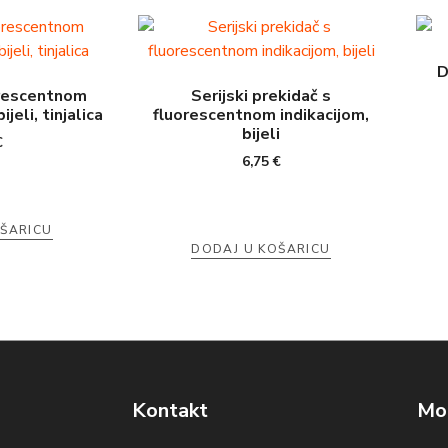
D
orescentnom
Serijski prekidač s
ijeli, tinjalica
fluorescentnom indikacijom,
bijeli
€
6,75
€
OŠARICU
DODAJ U KOŠARICU
Kontakt
Mog