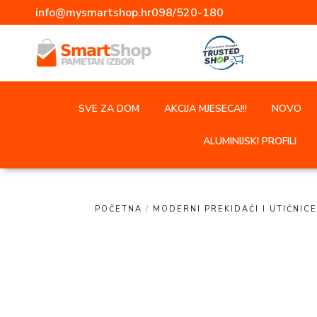
info@mysmartshop.hr
098/520-180
SVE ZA DOM
AKCIJA MJESECA!!!
NOVO
ALUMINIJSKI PROFILI
POČETNA
/
MODERNI PREKIDAČI I UTIČNICE