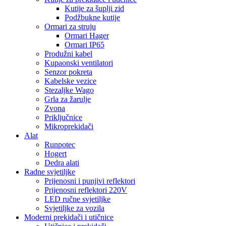
Kutije za šuplji zid
Podžbukne kutije
Ormari za struju
Ormari Hager
Ormari IP65
Produžni kabel
Kupaonski ventilatori
Senzor pokreta
Kabelske vezice
Stezaljke Wago
Grla za žarulje
Zvona
Priključnice
Mikroprekidači
Alat
Runpotec
Hogert
Dedra alati
Radne svjetiljke
Prijenosni i punjivi reflektori
Prijenosni reflektori 220V
LED ručne svjetiljke
Svjetiljke za vozila
Moderni prekidači i utičnice