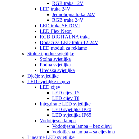
RGB traka 12V
LED traka 24V
Jednobojna traka 24V
RGB traka 24V
LED traka SETOVI
LED Flex Neon
RGB DIGITALNA traka
Dodaci za LED traku 12-24V
LED moduli za reklame
Stolne i podne svjetiljke
Stolna svjetiljka
Podna svjetiljka
Uredska svjetiljka
Dječje svjetiljke
LED svjetiljke i cijevi
LED cijev
LED cijev T5
LED cijev T8
Integrirane LED svjetiljke
LED svjetiljka IP20
LED svjetiljka IP65
Vodotijesna lampa
Vodotijesna lampa – bez cijevi
Vodotijesna lampa – sa cijevima
Linearne LED svjetiljke