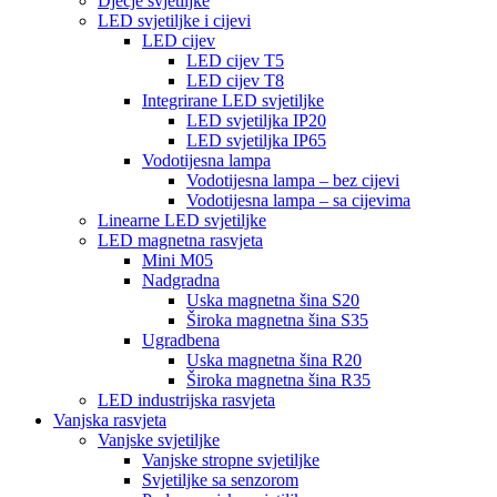
Dječje svjetiljke
LED svjetiljke i cijevi
LED cijev
LED cijev T5
LED cijev T8
Integrirane LED svjetiljke
LED svjetiljka IP20
LED svjetiljka IP65
Vodotijesna lampa
Vodotijesna lampa – bez cijevi
Vodotijesna lampa – sa cijevima
Linearne LED svjetiljke
LED magnetna rasvjeta
Mini M05
Nadgradna
Uska magnetna šina S20
Široka magnetna šina S35
Ugradbena
Uska magnetna šina R20
Široka magnetna šina R35
LED industrijska rasvjeta
Vanjska rasvjeta
Vanjske svjetiljke
Vanjske stropne svjetiljke
Svjetiljke sa senzorom