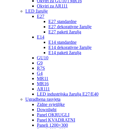
Okviri za GU10 i MR16
Okviri za AR111
LED žarulje
E27
E27 standardne
E27 dekorativne žarulje
E27 paketi žarulja
E14
E14 standardne
E14 dekorativne žarulje
E14 paketi žarulja
GU10
G9
R7S
G4
MR11
MR16
AR111
LED industrijska žarulja E27/E40
Ugradbena rasvjeta
Zidne svjetiljke
Downlight
Panel OKRUGLI
Panel KVADRATNI
Paneli 1200×300