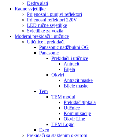
Dedra alati
Radne svjetiljke
Prijenosni i punjivi reflektori
Prijenosni reflektori 220V
LED ručne svjetiljke
Svjetiljke za vozila
Moderni prekidači i utičnice
Utičnice i prekidači
Panasonic nadžbukni OG
Panasonic
Prekidači i utičnice
Antracit
Bijela
Okviri
Antracit maske
Bijele maske
Tem
TEM modul
Prekidači/tipkala
Utičnice
Komunikacije
Okvir Line
TEM Logiq
Exen
Prekidači sa staklenim okvirom