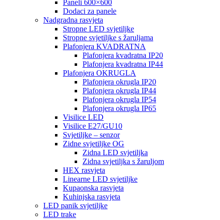
Paneli 600×600
Dodaci za panele
Nadgradna rasvjeta
Stropne LED svjetiljke
Stropne svjetiljke s žaruljama
Plafonjera KVADRATNA
Plafonjera kvadratna IP20
Plafonjera kvadratna IP44
Plafonjera OKRUGLA
Plafonjera okrugla IP20
Plafonjera okrugla IP44
Plafonjera okrugla IP54
Plafonjera okrugla IP65
Visilice LED
Visilice E27/GU10
Svjetiljke – senzor
Zidne svjetiljke OG
Zidna LED svjetiljka
Zidna svjetiljka s žaruljom
HEX rasvjeta
Linearne LED svjetiljke
Kupaonska rasvjeta
Kuhinjska rasvjeta
LED panik svjetiljke
LED trake