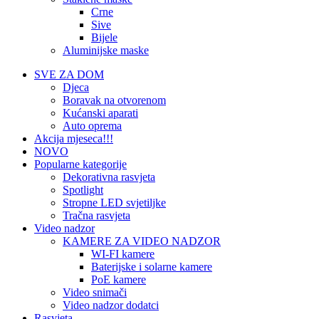
Crne
Sive
Bijele
Aluminijske maske
SVE ZA DOM
Djeca
Boravak na otvorenom
Kućanski aparati
Auto oprema
Akcija mjeseca!!!
NOVO
Popularne kategorije
Dekorativna rasvjeta
Spotlight
Stropne LED svjetiljke
Tračna rasvjeta
Video nadzor
KAMERE ZA VIDEO NADZOR
WI-FI kamere
Baterijske i solarne kamere
PoE kamere
Video snimači
Video nadzor dodatci
Rasvjeta