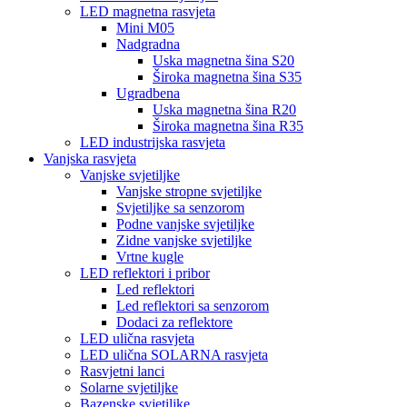
LED magnetna rasvjeta
Mini M05
Nadgradna
Uska magnetna šina S20
Široka magnetna šina S35
Ugradbena
Uska magnetna šina R20
Široka magnetna šina R35
LED industrijska rasvjeta
Vanjska rasvjeta
Vanjske svjetiljke
Vanjske stropne svjetiljke
Svjetiljke sa senzorom
Podne vanjske svjetiljke
Zidne vanjske svjetiljke
Vrtne kugle
LED reflektori i pribor
Led reflektori
Led reflektori sa senzorom
Dodaci za reflektore
LED ulična rasvjeta
LED ulična SOLARNA rasvjeta
Rasvjetni lanci
Solarne svjetiljke
Bazenske svjetiljke