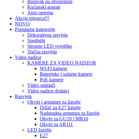
Boravak na otvorenom
Kućanski aparati
Auto oprema
Akcija mjeseca!!!
NOVO
Popularne kategorije
Dekorativna rasvjeta
Spotlight
Stropne LED svjetiljke
Tračna rasvjeta
Video nadzor
KAMERE ZA VIDEO NADZOR
WI-FI kamere
Baterijske i solarne kamere
PoE kamere
Video snimači
Video nadzor dodatci
Rasvjeta
Okviri i armature za žarulje
Držač za E27 žarulje
Nadgradna armatura za žarulje
Okviri za GU10 i MR16
Okviri za AR111
LED žarulje
E27