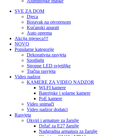
Aluminijske maske
SVE ZA DOM
Djeca
Boravak na otvorenom
Kućanski aparati
Auto oprema
Akcija mjeseca!!!
NOVO
Popularne kategorije
Dekorativna rasvjeta
Spotlight
Stropne LED svjetiljke
Tračna rasvjeta
Video nadzor
KAMERE ZA VIDEO NADZOR
WI-FI kamere
Baterijske i solarne kamere
PoE kamere
Video snimači
Video nadzor dodatci
Rasvjeta
Okviri i armature za žarulje
Držač za E27 žarulje
Nadgradna armatura za žarulje