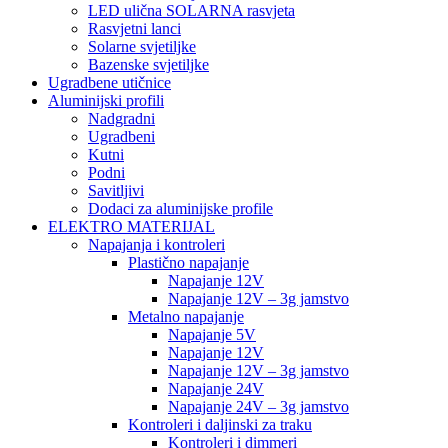
LED ulična SOLARNA rasvjeta
Rasvjetni lanci
Solarne svjetiljke
Bazenske svjetiljke
Ugradbene utičnice
Aluminijski profili
Nadgradni
Ugradbeni
Kutni
Podni
Savitljivi
Dodaci za aluminijske profile
ELEKTRO MATERIJAL
Napajanja i kontroleri
Plastično napajanje
Napajanje 12V
Napajanje 12V – 3g jamstvo
Metalno napajanje
Napajanje 5V
Napajanje 12V
Napajanje 12V – 3g jamstvo
Napajanje 24V
Napajanje 24V – 3g jamstvo
Kontroleri i daljinski za traku
Kontroleri i dimmeri