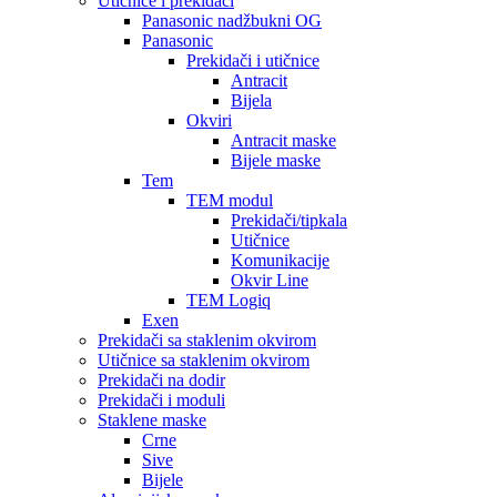
Utičnice i prekidači
Panasonic nadžbukni OG
Panasonic
Prekidači i utičnice
Antracit
Bijela
Okviri
Antracit maske
Bijele maske
Tem
TEM modul
Prekidači/tipkala
Utičnice
Komunikacije
Okvir Line
TEM Logiq
Exen
Prekidači sa staklenim okvirom
Utičnice sa staklenim okvirom
Prekidači na dodir
Prekidači i moduli
Staklene maske
Crne
Sive
Bijele