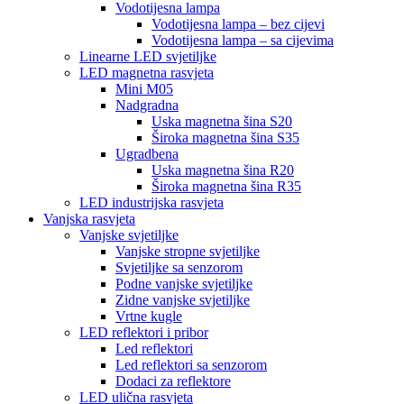
Vodotijesna lampa
Vodotijesna lampa – bez cijevi
Vodotijesna lampa – sa cijevima
Linearne LED svjetiljke
LED magnetna rasvjeta
Mini M05
Nadgradna
Uska magnetna šina S20
Široka magnetna šina S35
Ugradbena
Uska magnetna šina R20
Široka magnetna šina R35
LED industrijska rasvjeta
Vanjska rasvjeta
Vanjske svjetiljke
Vanjske stropne svjetiljke
Svjetiljke sa senzorom
Podne vanjske svjetiljke
Zidne vanjske svjetiljke
Vrtne kugle
LED reflektori i pribor
Led reflektori
Led reflektori sa senzorom
Dodaci za reflektore
LED ulična rasvjeta