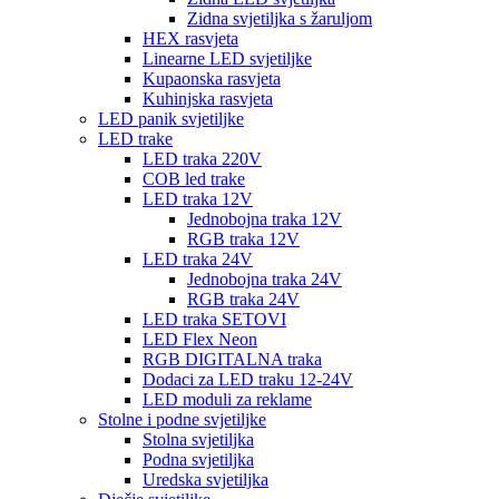
Zidna svjetiljka s žaruljom
HEX rasvjeta
Linearne LED svjetiljke
Kupaonska rasvjeta
Kuhinjska rasvjeta
LED panik svjetiljke
LED trake
LED traka 220V
COB led trake
LED traka 12V
Jednobojna traka 12V
RGB traka 12V
LED traka 24V
Jednobojna traka 24V
RGB traka 24V
LED traka SETOVI
LED Flex Neon
RGB DIGITALNA traka
Dodaci za LED traku 12-24V
LED moduli za reklame
Stolne i podne svjetiljke
Stolna svjetiljka
Podna svjetiljka
Uredska svjetiljka