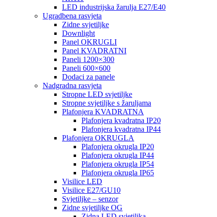
LED industrijska žarulja E27/E40
Ugradbena rasvjeta
Zidne svjetiljke
Downlight
Panel OKRUGLI
Panel KVADRATNI
Paneli 1200×300
Paneli 600×600
Dodaci za panele
Nadgradna rasvjeta
Stropne LED svjetiljke
Stropne svjetiljke s žaruljama
Plafonjera KVADRATNA
Plafonjera kvadratna IP20
Plafonjera kvadratna IP44
Plafonjera OKRUGLA
Plafonjera okrugla IP20
Plafonjera okrugla IP44
Plafonjera okrugla IP54
Plafonjera okrugla IP65
Visilice LED
Visilice E27/GU10
Svjetiljke – senzor
Zidne svjetiljke OG
Zidna LED svjetiljka