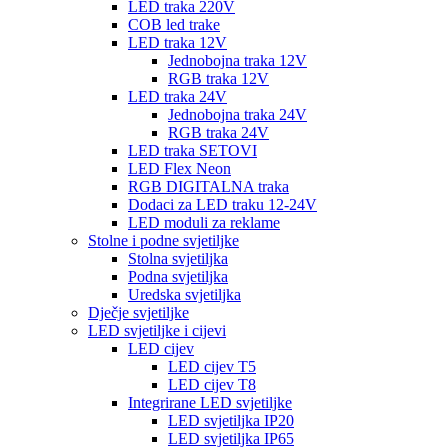
LED traka 220V
COB led trake
LED traka 12V
Jednobojna traka 12V
RGB traka 12V
LED traka 24V
Jednobojna traka 24V
RGB traka 24V
LED traka SETOVI
LED Flex Neon
RGB DIGITALNA traka
Dodaci za LED traku 12-24V
LED moduli za reklame
Stolne i podne svjetiljke
Stolna svjetiljka
Podna svjetiljka
Uredska svjetiljka
Dječje svjetiljke
LED svjetiljke i cijevi
LED cijev
LED cijev T5
LED cijev T8
Integrirane LED svjetiljke
LED svjetiljka IP20
LED svjetiljka IP65