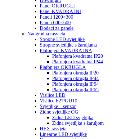
Downlight
Panel OKRUGLI
Panel KVADRATNI
Paneli 1200×300
Paneli 600×600
Dodaci za panele
Nadgradna rasvjeta
Stropne LED svjetiljke
Stropne svjetiljke s žaruljama
Plafonjera KVADRATNA
Plafonjera kvadratna IP20
Plafonjera kvadratna IP44
Plafonjera OKRUGLA
Plafonjera okrugla IP20
Plafonjera okrugla IP44
Plafonjera okrugla IP54
Plafonjera okrugla IP65
Visilice LED
Visilice E27/GU10
Svjetiljke – senzor
Zidne svjetiljke OG
Zidna LED svjetiljka
Zidna svjetiljka s žaruljom
HEX rasvjeta
Linearne LED svjetiljke