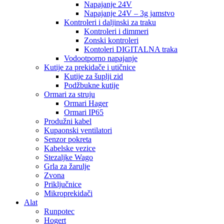
Napajanje 24V
Napajanje 24V – 3g jamstvo
Kontroleri i daljinski za traku
Kontroleri i dimmeri
Zonski kontroleri
Kontoleri DIGITALNA traka
Vodootporno napajanje
Kutije za prekidače i utičnice
Kutije za šuplji zid
Podžbukne kutije
Ormari za struju
Ormari Hager
Ormari IP65
Produžni kabel
Kupaonski ventilatori
Senzor pokreta
Kabelske vezice
Stezaljke Wago
Grla za žarulje
Zvona
Priključnice
Mikroprekidači
Alat
Runpotec
Hogert