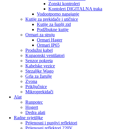
Zonski kontroleri
Kontoleri DIGITALNA traka
Vodootporno napajanje
Kutije za prekidače i utičnice
Kutije za šuplji zid
Podžbukne kutije
Ormari za struju
Ormari Hager
Ormari IP65
Produžni kabel
Kupaonski ventilatori
Senzor pokreta
Kabelske vezice
Stezaljke Wago
Grla za žarulje
Zvona
Priključnice
Mikroprekidači
Alat
Runpotec
Hogert
Dedra alati
Radne svjetiljke
Prijenosni i punjivi reflektori
Prijenosni reflektori 220V