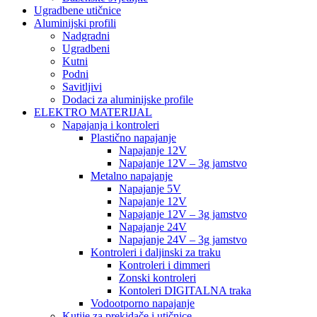
Ugradbene utičnice
Aluminijski profili
Nadgradni
Ugradbeni
Kutni
Podni
Savitljivi
Dodaci za aluminijske profile
ELEKTRO MATERIJAL
Napajanja i kontroleri
Plastično napajanje
Napajanje 12V
Napajanje 12V – 3g jamstvo
Metalno napajanje
Napajanje 5V
Napajanje 12V
Napajanje 12V – 3g jamstvo
Napajanje 24V
Napajanje 24V – 3g jamstvo
Kontroleri i daljinski za traku
Kontroleri i dimmeri
Zonski kontroleri
Kontoleri DIGITALNA traka
Vodootporno napajanje
Kutije za prekidače i utičnice