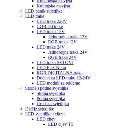
Kupaonska rasvjeta
Kuhinjska rasvjeta
LED panik svjetiljke
LED trake
LED traka 220V
COB led trake
LED traka 12V
Jednobojna traka 12V
RGB traka 12V
LED traka 24V
Jednobojna traka 24V
RGB traka 24V
LED traka SETOVI
LED Flex Neon
RGB DIGITALNA traka
Dodaci za LED traku 12-24V
LED moduli za reklame
Stolne i podne svjetiljke
Stolna svjetiljka
Podna svjetiljka
Uredska svjetiljka
Dječje svjetiljke
LED svjetiljke i cijevi
LED cijev
LED cijev T5