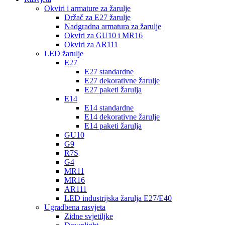
Okviri i armature za žarulje
Držač za E27 žarulje
Nadgradna armatura za žarulje
Okviri za GU10 i MR16
Okviri za AR111
LED žarulje
E27
E27 standardne
E27 dekorativne žarulje
E27 paketi žarulja
E14
E14 standardne
E14 dekorativne žarulje
E14 paketi žarulja
GU10
G9
R7S
G4
MR11
MR16
AR111
LED industrijska žarulja E27/E40
Ugradbena rasvjeta
Zidne svjetiljke