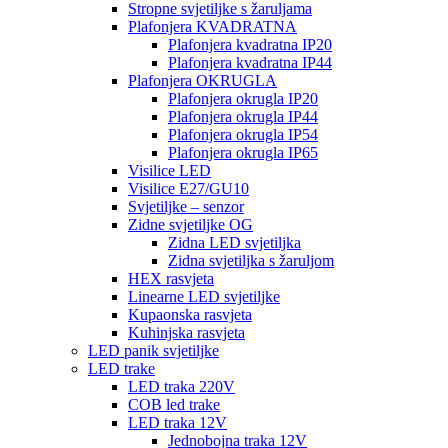
Stropne svjetiljke s žaruljama
Plafonjera KVADRATNA
Plafonjera kvadratna IP20
Plafonjera kvadratna IP44
Plafonjera OKRUGLA
Plafonjera okrugla IP20
Plafonjera okrugla IP44
Plafonjera okrugla IP54
Plafonjera okrugla IP65
Visilice LED
Visilice E27/GU10
Svjetiljke – senzor
Zidne svjetiljke OG
Zidna LED svjetiljka
Zidna svjetiljka s žaruljom
HEX rasvjeta
Linearne LED svjetiljke
Kupaonska rasvjeta
Kuhinjska rasvjeta
LED panik svjetiljke
LED trake
LED traka 220V
COB led trake
LED traka 12V
Jednobojna traka 12V