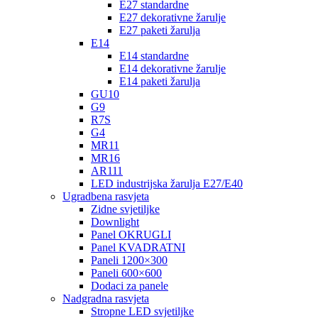
E27 standardne
E27 dekorativne žarulje
E27 paketi žarulja
E14
E14 standardne
E14 dekorativne žarulje
E14 paketi žarulja
GU10
G9
R7S
G4
MR11
MR16
AR111
LED industrijska žarulja E27/E40
Ugradbena rasvjeta
Zidne svjetiljke
Downlight
Panel OKRUGLI
Panel KVADRATNI
Paneli 1200×300
Paneli 600×600
Dodaci za panele
Nadgradna rasvjeta
Stropne LED svjetiljke