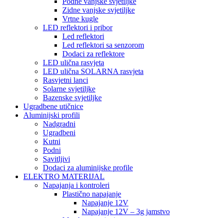
Podne vanjske svjetiljke
Zidne vanjske svjetiljke
Vrtne kugle
LED reflektori i pribor
Led reflektori
Led reflektori sa senzorom
Dodaci za reflektore
LED ulična rasvjeta
LED ulična SOLARNA rasvjeta
Rasvjetni lanci
Solarne svjetiljke
Bazenske svjetiljke
Ugradbene utičnice
Aluminijski profili
Nadgradni
Ugradbeni
Kutni
Podni
Savitljivi
Dodaci za aluminijske profile
ELEKTRO MATERIJAL
Napajanja i kontroleri
Plastično napajanje
Napajanje 12V
Napajanje 12V – 3g jamstvo