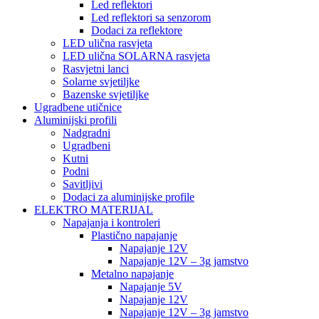
Led reflektori
Led reflektori sa senzorom
Dodaci za reflektore
LED ulična rasvjeta
LED ulična SOLARNA rasvjeta
Rasvjetni lanci
Solarne svjetiljke
Bazenske svjetiljke
Ugradbene utičnice
Aluminijski profili
Nadgradni
Ugradbeni
Kutni
Podni
Savitljivi
Dodaci za aluminijske profile
ELEKTRO MATERIJAL
Napajanja i kontroleri
Plastično napajanje
Napajanje 12V
Napajanje 12V – 3g jamstvo
Metalno napajanje
Napajanje 5V
Napajanje 12V
Napajanje 12V – 3g jamstvo