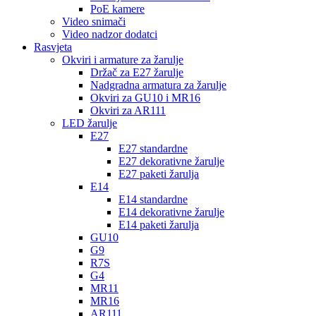
PoE kamere
Video snimači
Video nadzor dodatci
Rasvjeta
Okviri i armature za žarulje
Držač za E27 žarulje
Nadgradna armatura za žarulje
Okviri za GU10 i MR16
Okviri za AR111
LED žarulje
E27
E27 standardne
E27 dekorativne žarulje
E27 paketi žarulja
E14
E14 standardne
E14 dekorativne žarulje
E14 paketi žarulja
GU10
G9
R7S
G4
MR11
MR16
AR111