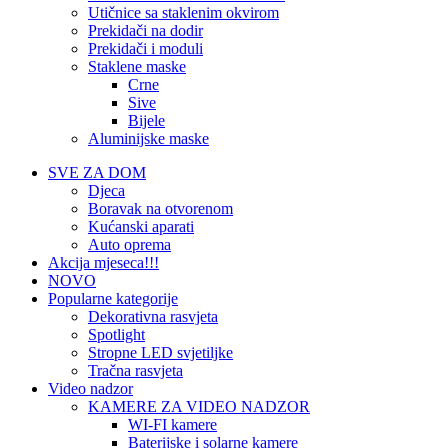
Utičnice sa staklenim okvirom
Prekidači na dodir
Prekidači i moduli
Staklene maske
Crne
Sive
Bijele
Aluminijske maske
SVE ZA DOM
Djeca
Boravak na otvorenom
Kućanski aparati
Auto oprema
Akcija mjeseca!!!
NOVO
Popularne kategorije
Dekorativna rasvjeta
Spotlight
Stropne LED svjetiljke
Tračna rasvjeta
Video nadzor
KAMERE ZA VIDEO NADZOR
WI-FI kamere
Baterijske i solarne kamere