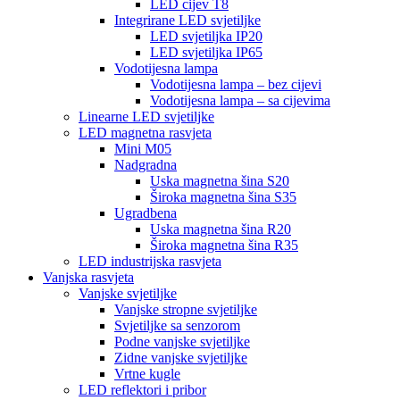
LED cijev T8
Integrirane LED svjetiljke
LED svjetiljka IP20
LED svjetiljka IP65
Vodotijesna lampa
Vodotijesna lampa – bez cijevi
Vodotijesna lampa – sa cijevima
Linearne LED svjetiljke
LED magnetna rasvjeta
Mini M05
Nadgradna
Uska magnetna šina S20
Široka magnetna šina S35
Ugradbena
Uska magnetna šina R20
Široka magnetna šina R35
LED industrijska rasvjeta
Vanjska rasvjeta
Vanjske svjetiljke
Vanjske stropne svjetiljke
Svjetiljke sa senzorom
Podne vanjske svjetiljke
Zidne vanjske svjetiljke
Vrtne kugle
LED reflektori i pribor