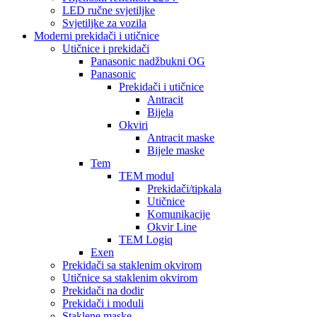
LED ručne svjetiljke
Svjetiljke za vozila
Moderni prekidači i utičnice
Utičnice i prekidači
Panasonic nadžbukni OG
Panasonic
Prekidači i utičnice
Antracit
Bijela
Okviri
Antracit maske
Bijele maske
Tem
TEM modul
Prekidači/tipkala
Utičnice
Komunikacije
Okvir Line
TEM Logiq
Exen
Prekidači sa staklenim okvirom
Utičnice sa staklenim okvirom
Prekidači na dodir
Prekidači i moduli
Staklene maske