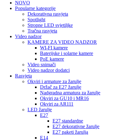
NOVO
Popularne kategorije
Dekorativna rasvjeta
Spotlight
Stropne LED svjetiljke
Tračna rasvjeta
Video nadzor
KAMERE ZA VIDEO NADZOR
WI-FI kamere
Baterijske i solarne kamere
PoE kamere
Video snimači
Video nadzor dodatci
Rasvjeta
Okviri i armature za žarulje
Držač za E27 žarulje
Nadgradna armatura za žarulje
Okviri za GU10 i MR16
Okviri za AR111
LED žarulje
E27
E27 standardne
E27 dekorativne žarulje
E27 paketi žarulja
E14