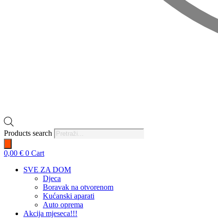
Products search
0,00
€
0
Cart
SVE ZA DOM
Djeca
Boravak na otvorenom
Kućanski aparati
Auto oprema
Akcija mjeseca!!!