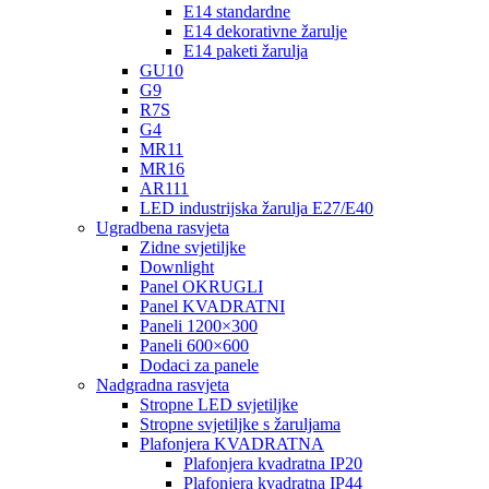
E14 standardne
E14 dekorativne žarulje
E14 paketi žarulja
GU10
G9
R7S
G4
MR11
MR16
AR111
LED industrijska žarulja E27/E40
Ugradbena rasvjeta
Zidne svjetiljke
Downlight
Panel OKRUGLI
Panel KVADRATNI
Paneli 1200×300
Paneli 600×600
Dodaci za panele
Nadgradna rasvjeta
Stropne LED svjetiljke
Stropne svjetiljke s žaruljama
Plafonjera KVADRATNA
Plafonjera kvadratna IP20
Plafonjera kvadratna IP44