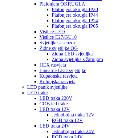
Plafonjera OKRUGLA
Plafonjera okrugla IP20
Plafonjera okrugla IP44
Plafonjera okrugla IP54
Plafonjera okrugla IP65
Visilice LED
Visilice E27/GU10
Svjetiljke – senzor
Zidne svjetiljke OG
Zidna LED svjetiljka
Zidna svjetiljka s žaruljom
HEX rasvjeta
Linearne LED svjetiljke
Kupaonska rasvjeta
Kuhinjska rasvjeta
LED panik svjetiljke
LED trake
LED traka 220V
COB led trake
LED traka 12V
Jednobojna traka 12V
RGB traka 12V
LED traka 24V
Jednobojna traka 24V
RGB traka 24V