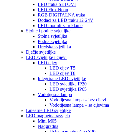
LED traka SETOVI
LED Flex Neon
RGB DIGITALNA traka
Dodaci za LED traku 12-24V
LED moduli za reklame
Stolne i podne svjetiljke
Stolna svjetiljka
Podna svjetiljka
Uredska svjetiljka
Dječje svjetiljke
LED svjetiljke i cijevi
LED cijev
LED cijev T5
LED cijev T8
Integrirane LED svjetiljke
LED svjetiljka IP20
LED svjetiljka IP65
Vodotijesna lampa
Vodotijesna lampa – bez cijevi
Vodotijesna lampa – sa cijevima
Linearne LED svjetiljke
LED magnetna rasvjeta
Mini M05
Nadgradna
Uska magnetna šina S20