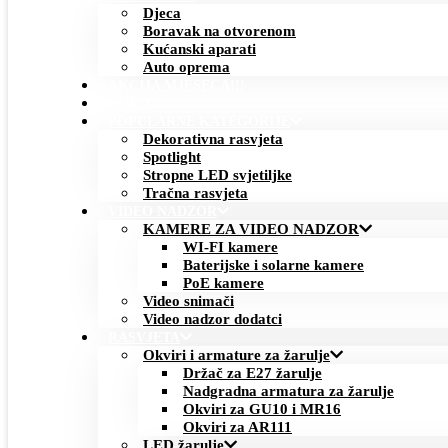
Djeca
Boravak na otvorenom
Kućanski aparati
Auto oprema
AKCIJA MJESECA!!!
NOVO
POPULARNE KATEGORIJE
Dekorativna rasvjeta
Spotlight
Stropne LED svjetiljke
Tračna rasvjeta
VIDEO NADZOR
KAMERE ZA VIDEO NADZOR
WI-FI kamere
Baterijske i solarne kamere
PoE kamere
Video snimači
Video nadzor dodatci
RASVJETA
Okviri i armature za žarulje
Držač za E27 žarulje
Nadgradna armatura za žarulje
Okviri za GU10 i MR16
Okviri za AR111
LED žarulje