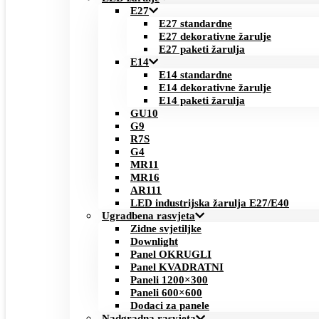
E27
E27 standardne
E27 dekorativne žarulje
E27 paketi žarulja
E14
E14 standardne
E14 dekorativne žarulje
E14 paketi žarulja
GU10
G9
R7S
G4
MR11
MR16
AR111
LED industrijska žarulja E27/E40
Ugradbena rasvjeta
Zidne svjetiljke
Downlight
Panel OKRUGLI
Panel KVADRATNI
Paneli 1200×300
Paneli 600×600
Dodaci za panele
Nadgradna rasvjeta