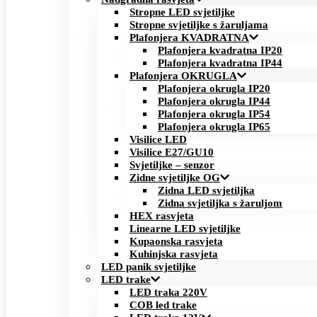
Stropne LED svjetiljke
Stropne svjetiljke s žaruljama
Plafonjera KVADRATNA
Plafonjera kvadratna IP20
Plafonjera kvadratna IP44
Plafonjera OKRUGLA
Plafonjera okrugla IP20
Plafonjera okrugla IP44
Plafonjera okrugla IP54
Plafonjera okrugla IP65
Visilice LED
Visilice E27/GU10
Svjetiljke – senzor
Zidne svjetiljke OG
Zidna LED svjetiljka
Zidna svjetiljka s žaruljom
HEX rasvjeta
Linearne LED svjetiljke
Kupaonska rasvjeta
Kuhinjska rasvjeta
LED panik svjetiljke
LED trake
LED traka 220V
COB led trake