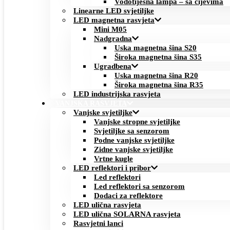
Vodotijesna lampa – sa cijevima
Linearne LED svjetiljke
LED magnetna rasvjeta
Mini M05
Nadgradna
Uska magnetna šina S20
Široka magnetna šina S35
Ugradbena
Uska magnetna šina R20
Široka magnetna šina R35
LED industrijska rasvjeta
VANJSKA RASVJETA
Vanjske svjetiljke
Vanjske stropne svjetiljke
Svjetiljke sa senzorom
Podne vanjske svjetiljke
Zidne vanjske svjetiljke
Vrtne kugle
LED reflektori i pribor
Led reflektori
Led reflektori sa senzorom
Dodaci za reflektore
LED ulična rasvjeta
LED ulična SOLARNA rasvjeta
Rasvjetni lanci