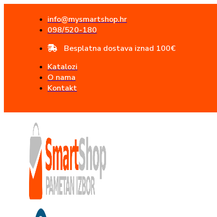
Idi
na
info@mysmartshop.hr
sadržaj
098/520-180
Besplatna dostava iznad 100€
Katalozi
O nama
Kontakt