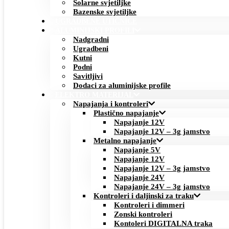
Solarne svjetiljke
Bazenske svjetiljke
UGRADBENE UTIČNICE
ALUMINIJSKI PROFILI
Nadgradni
Ugradbeni
Kutni
Podni
Savitljivi
Dodaci za aluminijske profile
ELEKTRO MATERIJAL
Napajanja i kontroleri
Plastično napajanje
Napajanje 12V
Napajanje 12V – 3g jamstvo
Metalno napajanje
Napajanje 5V
Napajanje 12V
Napajanje 12V – 3g jamstvo
Napajanje 24V
Napajanje 24V – 3g jamstvo
Kontroleri i daljinski za traku
Kontroleri i dimmeri
Zonski kontroleri
Kontoleri DIGITALNA traka