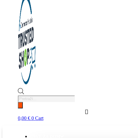
Products
search
0,00
€
0
Cart
SVE ZA DOM