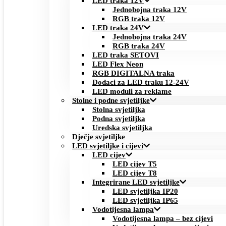
LED traka 12V
Jednobojna traka 12V
RGB traka 12V
LED traka 24V
Jednobojna traka 24V
RGB traka 24V
LED traka SETOVI
LED Flex Neon
RGB DIGITALNA traka
Dodaci za LED traku 12-24V
LED moduli za reklame
Stolne i podne svjetiljke
Stolna svjetiljka
Podna svjetiljka
Uredska svjetiljka
Dječje svjetiljke
LED svjetiljke i cijevi
LED cijev
LED cijev T5
LED cijev T8
Integrirane LED svjetiljke
LED svjetiljka IP20
LED svjetiljka IP65
Vodotijesna lampa
Vodotijesna lampa – bez cijevi