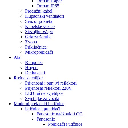
Ormari Hager
Ormari IP65
Produžni kabel
Kupaonski ventilatori
Senzor pokreta
Kabelske vezice
Stezaljke Wago
Grla za žarulje
Zvona
Priključnice
Mikroprekidači
Alat
Runpotec
Hogert
Dedra alati
Radne svjetiljke
Prijenosni i punjivi reflektori
Prijenosni reflektori 220V
LED ručne svjetiljke
Svjetiljke za vozila
Moderni prekidači i utičnice
Utičnice i prekidači
Panasonic nadžbukni OG
Panasonic
Prekidači i utičnice