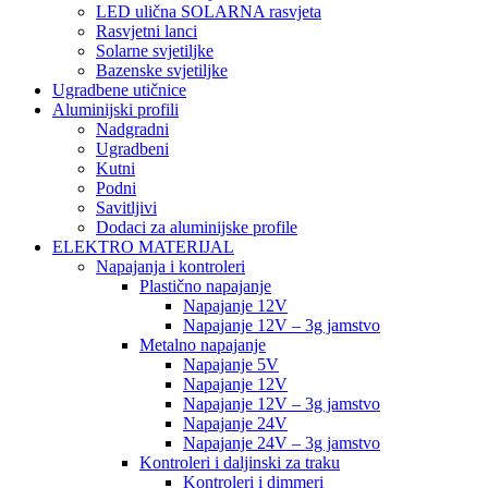
LED ulična SOLARNA rasvjeta
Rasvjetni lanci
Solarne svjetiljke
Bazenske svjetiljke
Ugradbene utičnice
Aluminijski profili
Nadgradni
Ugradbeni
Kutni
Podni
Savitljivi
Dodaci za aluminijske profile
ELEKTRO MATERIJAL
Napajanja i kontroleri
Plastično napajanje
Napajanje 12V
Napajanje 12V – 3g jamstvo
Metalno napajanje
Napajanje 5V
Napajanje 12V
Napajanje 12V – 3g jamstvo
Napajanje 24V
Napajanje 24V – 3g jamstvo
Kontroleri i daljinski za traku
Kontroleri i dimmeri