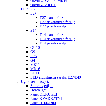
Okviri za GU10 i MR16
Okviri za AR111
LED žarulje
E27
E27 standardne
E27 dekorativne žarulje
E27 paketi žarulja
E14
E14 standardne
E14 dekorativne žarulje
E14 paketi žarulja
GU10
G9
R7S
G4
MR11
MR16
AR111
LED industrijska žarulja E27/E40
Ugradbena rasvjeta
Zidne svjetiljke
Downlight
Panel OKRUGLI
Panel KVADRATNI
Paneli 1200×300