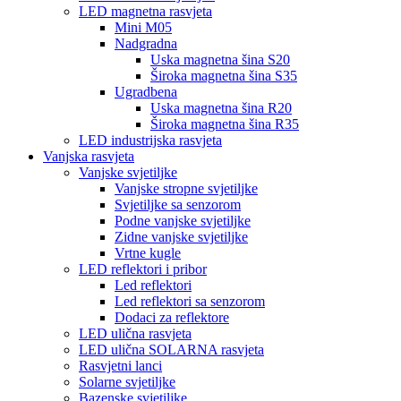
LED magnetna rasvjeta
Mini M05
Nadgradna
Uska magnetna šina S20
Široka magnetna šina S35
Ugradbena
Uska magnetna šina R20
Široka magnetna šina R35
LED industrijska rasvjeta
Vanjska rasvjeta
Vanjske svjetiljke
Vanjske stropne svjetiljke
Svjetiljke sa senzorom
Podne vanjske svjetiljke
Zidne vanjske svjetiljke
Vrtne kugle
LED reflektori i pribor
Led reflektori
Led reflektori sa senzorom
Dodaci za reflektore
LED ulična rasvjeta
LED ulična SOLARNA rasvjeta
Rasvjetni lanci
Solarne svjetiljke
Bazenske svjetiljke