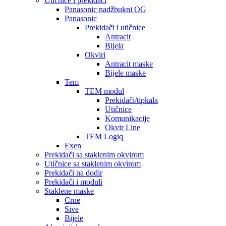
Utičnice i prekidači
Panasonic nadžbukni OG
Panasonic
Prekidači i utičnice
Antracit
Bijela
Okviri
Antracit maske
Bijele maske
Tem
TEM modul
Prekidači/tipkala
Utičnice
Komunikacije
Okvir Line
TEM Logiq
Exen
Prekidači sa staklenim okvirom
Utičnice sa staklenim okvirom
Prekidači na dodir
Prekidači i moduli
Staklene maske
Crne
Sive
Bijele