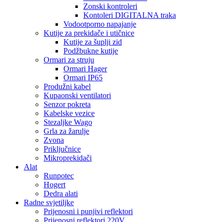
Zonski kontroleri
Kontoleri DIGITALNA traka
Vodootporno napajanje
Kutije za prekidače i utičnice
Kutije za šuplji zid
Podžbukne kutije
Ormari za struju
Ormari Hager
Ormari IP65
Produžni kabel
Kupaonski ventilatori
Senzor pokreta
Kabelske vezice
Stezaljke Wago
Grla za žarulje
Zvona
Priključnice
Mikroprekidači
Alat
Runpotec
Hogert
Dedra alati
Radne svjetiljke
Prijenosni i punjivi reflektori
Prijenosni reflektori 220V