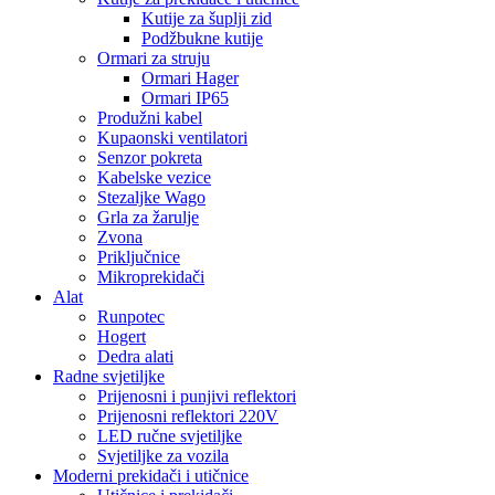
Kutije za šuplji zid
Podžbukne kutije
Ormari za struju
Ormari Hager
Ormari IP65
Produžni kabel
Kupaonski ventilatori
Senzor pokreta
Kabelske vezice
Stezaljke Wago
Grla za žarulje
Zvona
Priključnice
Mikroprekidači
Alat
Runpotec
Hogert
Dedra alati
Radne svjetiljke
Prijenosni i punjivi reflektori
Prijenosni reflektori 220V
LED ručne svjetiljke
Svjetiljke za vozila
Moderni prekidači i utičnice