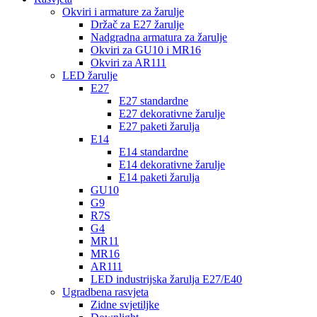
Okviri i armature za žarulje
Držač za E27 žarulje
Nadgradna armatura za žarulje
Okviri za GU10 i MR16
Okviri za AR111
LED žarulje
E27
E27 standardne
E27 dekorativne žarulje
E27 paketi žarulja
E14
E14 standardne
E14 dekorativne žarulje
E14 paketi žarulja
GU10
G9
R7S
G4
MR11
MR16
AR111
LED industrijska žarulja E27/E40
Ugradbena rasvjeta
Zidne svjetiljke