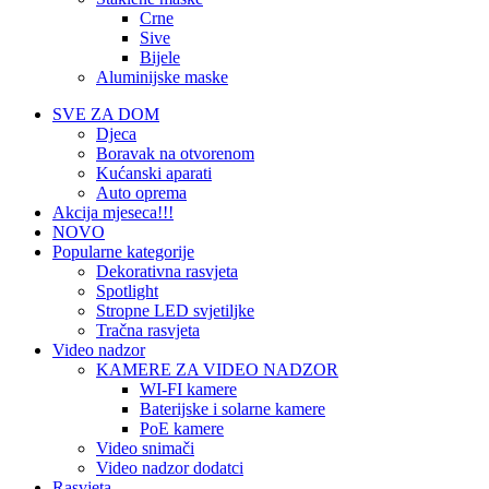
Crne
Sive
Bijele
Aluminijske maske
SVE ZA DOM
Djeca
Boravak na otvorenom
Kućanski aparati
Auto oprema
Akcija mjeseca!!!
NOVO
Popularne kategorije
Dekorativna rasvjeta
Spotlight
Stropne LED svjetiljke
Tračna rasvjeta
Video nadzor
KAMERE ZA VIDEO NADZOR
WI-FI kamere
Baterijske i solarne kamere
PoE kamere
Video snimači
Video nadzor dodatci
Rasvjeta