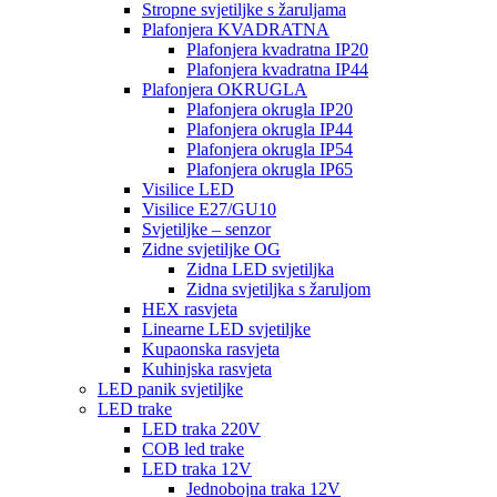
Stropne svjetiljke s žaruljama
Plafonjera KVADRATNA
Plafonjera kvadratna IP20
Plafonjera kvadratna IP44
Plafonjera OKRUGLA
Plafonjera okrugla IP20
Plafonjera okrugla IP44
Plafonjera okrugla IP54
Plafonjera okrugla IP65
Visilice LED
Visilice E27/GU10
Svjetiljke – senzor
Zidne svjetiljke OG
Zidna LED svjetiljka
Zidna svjetiljka s žaruljom
HEX rasvjeta
Linearne LED svjetiljke
Kupaonska rasvjeta
Kuhinjska rasvjeta
LED panik svjetiljke
LED trake
LED traka 220V
COB led trake
LED traka 12V
Jednobojna traka 12V