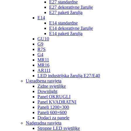
E27 standardne
E27 dekorativne žarulje
E27 paketi žarulja
E14
E14 standardne
E14 dekorativne žarulje
E14 paketi žarulja
GU10
G9
R7S
G4
MR11
MR16
AR111
LED industrijska žarulja E27/E40
Ugradbena rasvjeta
Zidne svjetiljke
Downlight
Panel OKRUGLI
Panel KVADRATNI
Paneli 1200×300
Paneli 600×600
Dodaci za panele
Nadgradna rasvjeta
Stropne LED svjetiljke