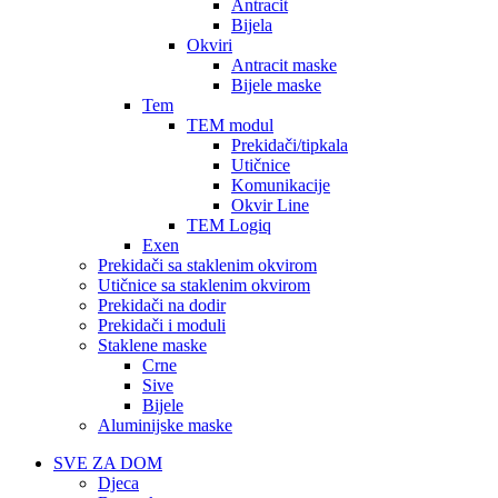
Antracit
Bijela
Okviri
Antracit maske
Bijele maske
Tem
TEM modul
Prekidači/tipkala
Utičnice
Komunikacije
Okvir Line
TEM Logiq
Exen
Prekidači sa staklenim okvirom
Utičnice sa staklenim okvirom
Prekidači na dodir
Prekidači i moduli
Staklene maske
Crne
Sive
Bijele
Aluminijske maske
SVE ZA DOM
Djeca