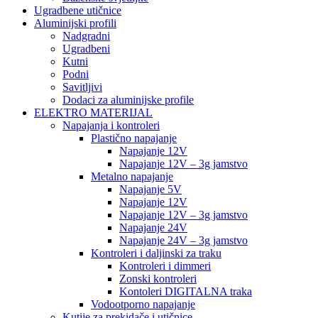
Ugradbene utičnice
Aluminijski profili
Nadgradni
Ugradbeni
Kutni
Podni
Savitljivi
Dodaci za aluminijske profile
ELEKTRO MATERIJAL
Napajanja i kontroleri
Plastično napajanje
Napajanje 12V
Napajanje 12V – 3g jamstvo
Metalno napajanje
Napajanje 5V
Napajanje 12V
Napajanje 12V – 3g jamstvo
Napajanje 24V
Napajanje 24V – 3g jamstvo
Kontroleri i daljinski za traku
Kontroleri i dimmeri
Zonski kontroleri
Kontoleri DIGITALNA traka
Vodootporno napajanje
Kutije za prekidače i utičnice