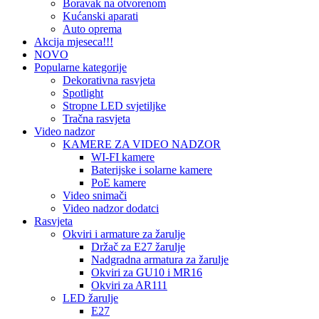
Boravak na otvorenom
Kućanski aparati
Auto oprema
Akcija mjeseca!!!
NOVO
Popularne kategorije
Dekorativna rasvjeta
Spotlight
Stropne LED svjetiljke
Tračna rasvjeta
Video nadzor
KAMERE ZA VIDEO NADZOR
WI-FI kamere
Baterijske i solarne kamere
PoE kamere
Video snimači
Video nadzor dodatci
Rasvjeta
Okviri i armature za žarulje
Držač za E27 žarulje
Nadgradna armatura za žarulje
Okviri za GU10 i MR16
Okviri za AR111
LED žarulje
E27