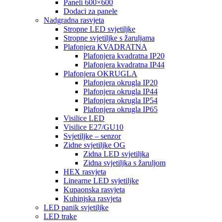
Paneli 600×600
Dodaci za panele
Nadgradna rasvjeta
Stropne LED svjetiljke
Stropne svjetiljke s žaruljama
Plafonjera KVADRATNA
Plafonjera kvadratna IP20
Plafonjera kvadratna IP44
Plafonjera OKRUGLA
Plafonjera okrugla IP20
Plafonjera okrugla IP44
Plafonjera okrugla IP54
Plafonjera okrugla IP65
Visilice LED
Visilice E27/GU10
Svjetiljke – senzor
Zidne svjetiljke OG
Zidna LED svjetiljka
Zidna svjetiljka s žaruljom
HEX rasvjeta
Linearne LED svjetiljke
Kupaonska rasvjeta
Kuhinjska rasvjeta
LED panik svjetiljke
LED trake