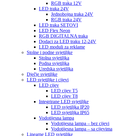
RGB traka 12V
LED traka 24V
Jednobojna traka 24V
RGB traka 24V
LED traka SETOVI
LED Flex Neon
RGB DIGITALNA traka
Dodaci za LED traku 12-24V
LED moduli za reklame
Stolne i podne svjetiljke
Stolna svjetiljka
Podna svjetiljka
Uredska svjetiljka
Dječje svjetiljke
LED svjetiljke i cijevi
LED cijev
LED cijev T5
LED cijev T8
Integrirane LED svjetiljke
LED svjetiljka IP20
LED svjetiljka IP65
Vodotijesna lampa
Vodotijesna lampa – bez cijevi
Vodotijesna lampa – sa cijevima
Linearne LED svjetiljke