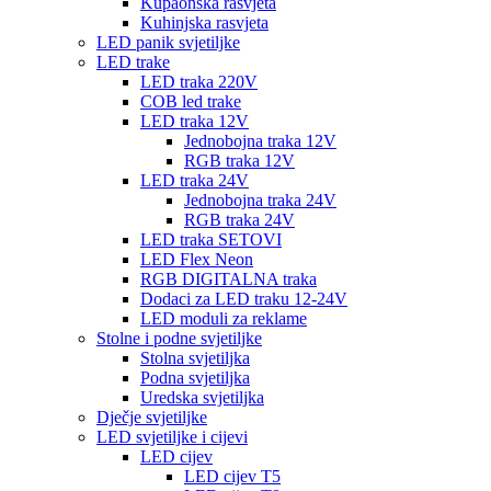
Kupaonska rasvjeta
Kuhinjska rasvjeta
LED panik svjetiljke
LED trake
LED traka 220V
COB led trake
LED traka 12V
Jednobojna traka 12V
RGB traka 12V
LED traka 24V
Jednobojna traka 24V
RGB traka 24V
LED traka SETOVI
LED Flex Neon
RGB DIGITALNA traka
Dodaci za LED traku 12-24V
LED moduli za reklame
Stolne i podne svjetiljke
Stolna svjetiljka
Podna svjetiljka
Uredska svjetiljka
Dječje svjetiljke
LED svjetiljke i cijevi
LED cijev
LED cijev T5