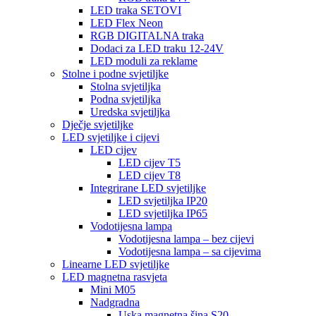
LED traka SETOVI
LED Flex Neon
RGB DIGITALNA traka
Dodaci za LED traku 12-24V
LED moduli za reklame
Stolne i podne svjetiljke
Stolna svjetiljka
Podna svjetiljka
Uredska svjetiljka
Dječje svjetiljke
LED svjetiljke i cijevi
LED cijev
LED cijev T5
LED cijev T8
Integrirane LED svjetiljke
LED svjetiljka IP20
LED svjetiljka IP65
Vodotijesna lampa
Vodotijesna lampa – bez cijevi
Vodotijesna lampa – sa cijevima
Linearne LED svjetiljke
LED magnetna rasvjeta
Mini M05
Nadgradna
Uska magnetna šina S20