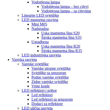
Vodotijesna lampa
Vodotijesna lampa – bez cijevi
Vodotijesna lampa – sa cijevima
Linearne LED svjetiljke
LED magnetna rasvjeta
Mini M05
Nadgradna
Uska magnetna šina S20
Široka magnetna šina S35
Ugradbena
Uska magnetna šina R20
Široka magnetna šina R35
LED industrijska rasvjeta
Vanjska rasvjeta
Vanjske svjetiljke
Vanjske stropne svjetiljke
Svjetiljke sa senzorom
Podne vanjske svjetiljke
Zidne vanjske svjetiljke
Vrtne kugle
LED reflektori i pribor
Led reflektori
Led reflektori sa senzorom
Dodaci za reflektore
LED ulična rasvjeta