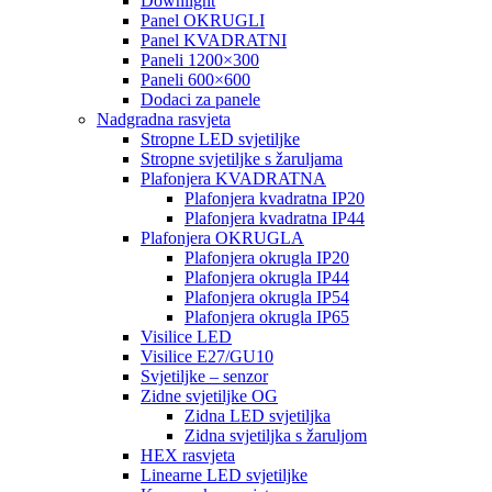
Downlight
Panel OKRUGLI
Panel KVADRATNI
Paneli 1200×300
Paneli 600×600
Dodaci za panele
Nadgradna rasvjeta
Stropne LED svjetiljke
Stropne svjetiljke s žaruljama
Plafonjera KVADRATNA
Plafonjera kvadratna IP20
Plafonjera kvadratna IP44
Plafonjera OKRUGLA
Plafonjera okrugla IP20
Plafonjera okrugla IP44
Plafonjera okrugla IP54
Plafonjera okrugla IP65
Visilice LED
Visilice E27/GU10
Svjetiljke – senzor
Zidne svjetiljke OG
Zidna LED svjetiljka
Zidna svjetiljka s žaruljom
HEX rasvjeta
Linearne LED svjetiljke