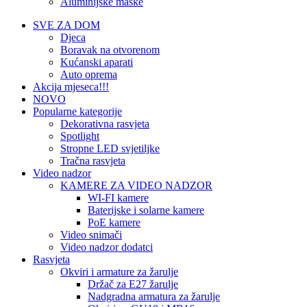
Aluminijske maske
SVE ZA DOM
Djeca
Boravak na otvorenom
Kućanski aparati
Auto oprema
Akcija mjeseca!!!
NOVO
Popularne kategorije
Dekorativna rasvjeta
Spotlight
Stropne LED svjetiljke
Tračna rasvjeta
Video nadzor
KAMERE ZA VIDEO NADZOR
WI-FI kamere
Baterijske i solarne kamere
PoE kamere
Video snimači
Video nadzor dodatci
Rasvjeta
Okviri i armature za žarulje
Držač za E27 žarulje
Nadgradna armatura za žarulje