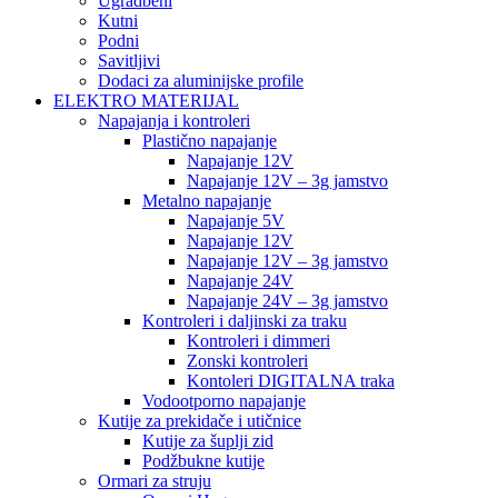
Ugradbeni
Kutni
Podni
Savitljivi
Dodaci za aluminijske profile
ELEKTRO MATERIJAL
Napajanja i kontroleri
Plastično napajanje
Napajanje 12V
Napajanje 12V – 3g jamstvo
Metalno napajanje
Napajanje 5V
Napajanje 12V
Napajanje 12V – 3g jamstvo
Napajanje 24V
Napajanje 24V – 3g jamstvo
Kontroleri i daljinski za traku
Kontroleri i dimmeri
Zonski kontroleri
Kontoleri DIGITALNA traka
Vodootporno napajanje
Kutije za prekidače i utičnice
Kutije za šuplji zid
Podžbukne kutije
Ormari za struju