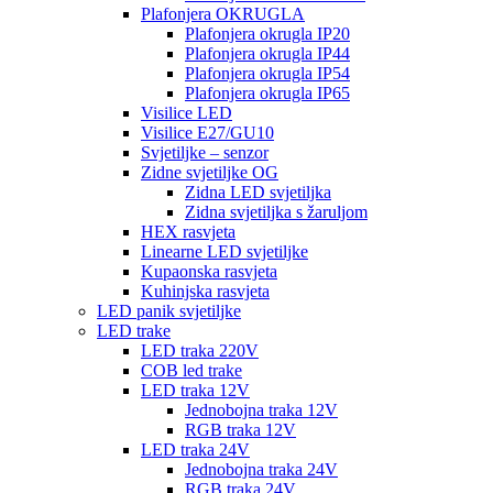
Plafonjera OKRUGLA
Plafonjera okrugla IP20
Plafonjera okrugla IP44
Plafonjera okrugla IP54
Plafonjera okrugla IP65
Visilice LED
Visilice E27/GU10
Svjetiljke – senzor
Zidne svjetiljke OG
Zidna LED svjetiljka
Zidna svjetiljka s žaruljom
HEX rasvjeta
Linearne LED svjetiljke
Kupaonska rasvjeta
Kuhinjska rasvjeta
LED panik svjetiljke
LED trake
LED traka 220V
COB led trake
LED traka 12V
Jednobojna traka 12V
RGB traka 12V
LED traka 24V
Jednobojna traka 24V
RGB traka 24V