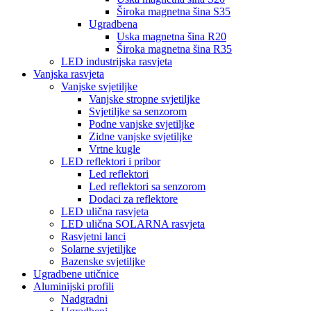
Široka magnetna šina S35
Ugradbena
Uska magnetna šina R20
Široka magnetna šina R35
LED industrijska rasvjeta
Vanjska rasvjeta
Vanjske svjetiljke
Vanjske stropne svjetiljke
Svjetiljke sa senzorom
Podne vanjske svjetiljke
Zidne vanjske svjetiljke
Vrtne kugle
LED reflektori i pribor
Led reflektori
Led reflektori sa senzorom
Dodaci za reflektore
LED ulična rasvjeta
LED ulična SOLARNA rasvjeta
Rasvjetni lanci
Solarne svjetiljke
Bazenske svjetiljke
Ugradbene utičnice
Aluminijski profili
Nadgradni