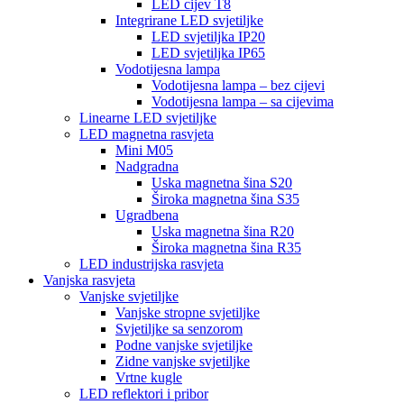
LED cijev T8
Integrirane LED svjetiljke
LED svjetiljka IP20
LED svjetiljka IP65
Vodotijesna lampa
Vodotijesna lampa – bez cijevi
Vodotijesna lampa – sa cijevima
Linearne LED svjetiljke
LED magnetna rasvjeta
Mini M05
Nadgradna
Uska magnetna šina S20
Široka magnetna šina S35
Ugradbena
Uska magnetna šina R20
Široka magnetna šina R35
LED industrijska rasvjeta
Vanjska rasvjeta
Vanjske svjetiljke
Vanjske stropne svjetiljke
Svjetiljke sa senzorom
Podne vanjske svjetiljke
Zidne vanjske svjetiljke
Vrtne kugle
LED reflektori i pribor