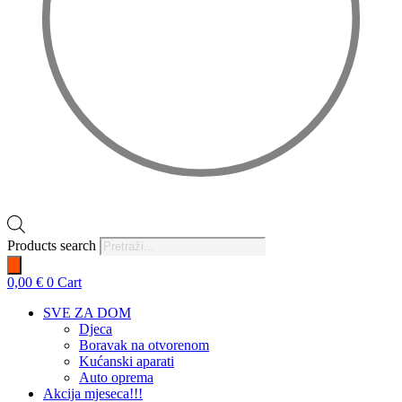
Products search
0,00
€
0
Cart
SVE ZA DOM
Djeca
Boravak na otvorenom
Kućanski aparati
Auto oprema
Akcija mjeseca!!!