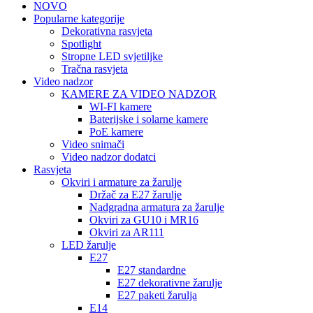
NOVO
Popularne kategorije
Dekorativna rasvjeta
Spotlight
Stropne LED svjetiljke
Tračna rasvjeta
Video nadzor
KAMERE ZA VIDEO NADZOR
WI-FI kamere
Baterijske i solarne kamere
PoE kamere
Video snimači
Video nadzor dodatci
Rasvjeta
Okviri i armature za žarulje
Držač za E27 žarulje
Nadgradna armatura za žarulje
Okviri za GU10 i MR16
Okviri za AR111
LED žarulje
E27
E27 standardne
E27 dekorativne žarulje
E27 paketi žarulja
E14