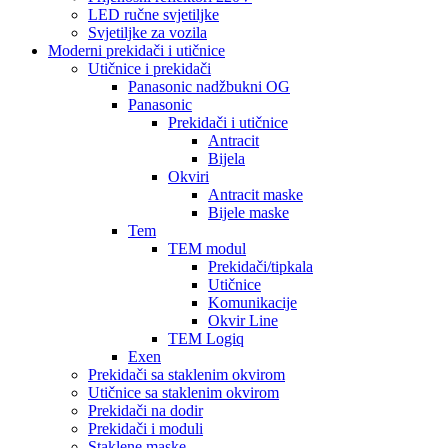
LED ručne svjetiljke
Svjetiljke za vozila
Moderni prekidači i utičnice
Utičnice i prekidači
Panasonic nadžbukni OG
Panasonic
Prekidači i utičnice
Antracit
Bijela
Okviri
Antracit maske
Bijele maske
Tem
TEM modul
Prekidači/tipkala
Utičnice
Komunikacije
Okvir Line
TEM Logiq
Exen
Prekidači sa staklenim okvirom
Utičnice sa staklenim okvirom
Prekidači na dodir
Prekidači i moduli
Staklene maske