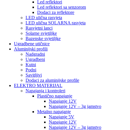
Led reflektori
Led reflektori sa senzorom
Dodaci za reflektore
LED ulična rasvjeta
LED ulična SOLARNA rasvjeta
Rasvjetni lanci
Solarne svjetiljke
Bazenske svjetiljke
Ugradbene utičnice
Aluminijski profili
Nadgradni
Ugradbeni
Kutni
Podni
Savitljivi
Dodaci za aluminijske profile
ELEKTRO MATERIJAL
Napajanja i kontroleri
Plastično napajanje
Napajanje 12V
Napajanje 12V – 3g jamstvo
Metalno napajanje
Napajanje 5V
Napajanje 12V
Napajanje 12V – 3g jamstvo