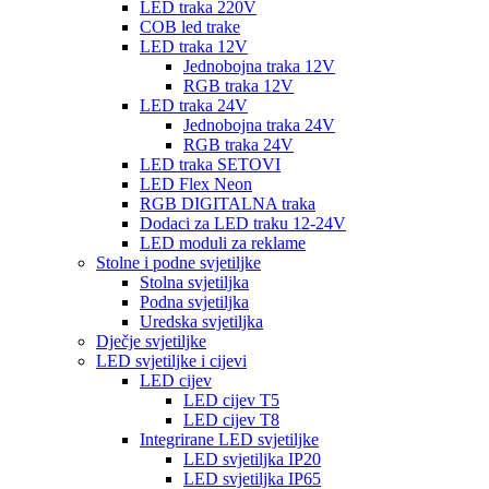
LED traka 220V
COB led trake
LED traka 12V
Jednobojna traka 12V
RGB traka 12V
LED traka 24V
Jednobojna traka 24V
RGB traka 24V
LED traka SETOVI
LED Flex Neon
RGB DIGITALNA traka
Dodaci za LED traku 12-24V
LED moduli za reklame
Stolne i podne svjetiljke
Stolna svjetiljka
Podna svjetiljka
Uredska svjetiljka
Dječje svjetiljke
LED svjetiljke i cijevi
LED cijev
LED cijev T5
LED cijev T8
Integrirane LED svjetiljke
LED svjetiljka IP20
LED svjetiljka IP65