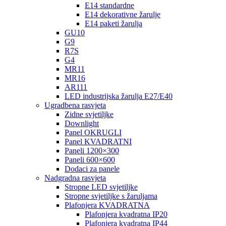
E14 standardne
E14 dekorativne žarulje
E14 paketi žarulja
GU10
G9
R7S
G4
MR11
MR16
AR111
LED industrijska žarulja E27/E40
Ugradbena rasvjeta
Zidne svjetiljke
Downlight
Panel OKRUGLI
Panel KVADRATNI
Paneli 1200×300
Paneli 600×600
Dodaci za panele
Nadgradna rasvjeta
Stropne LED svjetiljke
Stropne svjetiljke s žaruljama
Plafonjera KVADRATNA
Plafonjera kvadratna IP20
Plafonjera kvadratna IP44