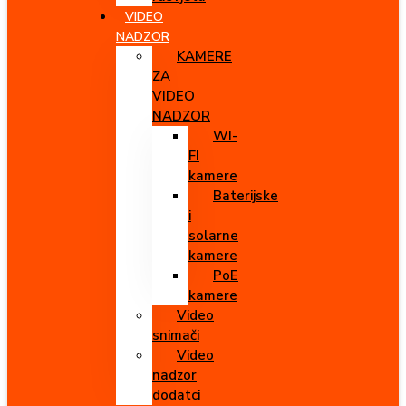
VIDEO
NADZOR
KAMERE
ZA
VIDEO
NADZOR
WI-
FI
kamere
Baterijske
i
solarne
kamere
PoE
kamere
Video
snimači
Video
nadzor
dodatci