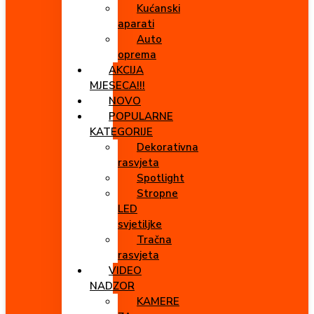
Kućanski
aparati
Auto
oprema
AKCIJA
MJESECA!!!
NOVO
POPULARNE
KATEGORIJE
Dekorativna
rasvjeta
Spotlight
Stropne
LED
svjetiljke
Tračna
rasvjeta
VIDEO
NADZOR
KAMERE