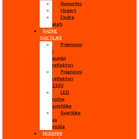
Runpotec
Hogert
Dedra
alati
RADNE
SVJETILJKE
Prijenosni
i
punjivi
reflektori
Prijenosni
reflektori
220V
LED
ručne
svjetiljke
Svjetiljke
za
vozila
MODERNI