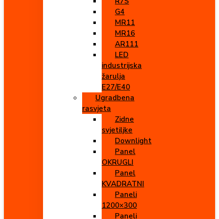
R7S
G4
MR11
MR16
AR111
LED
industrijska
žarulja
E27/E40
Ugradbena
rasvjeta
Zidne
svjetiljke
Downlight
Panel
OKRUGLI
Panel
KVADRATNI
Paneli
1200×300
Paneli