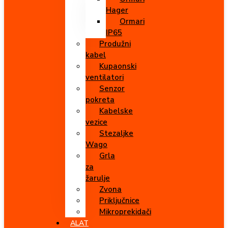
Hager
Ormari
IP65
Produžni
kabel
Kupaonski
ventilatori
Senzor
pokreta
Kabelske
vezice
Stezaljke
Wago
Grla
za
žarulje
Zvona
Priključnice
Mikroprekidači
ALAT