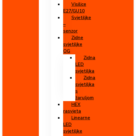
Visilice
E27/GU10
Svjetiljke
–
senzor
Zidne
svjetiljke
OG
Zidna
LED
svjetiljka
Zidna
svjetiljka
s
žaruljom
HEX
rasvjeta
Linearne
LED
svjetiljke