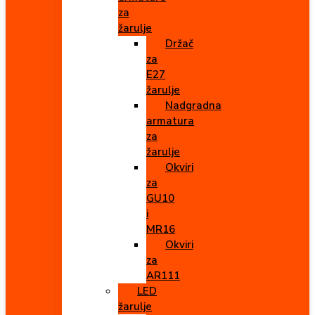
za
žarulje
Držač
za
E27
žarulje
Nadgradna
armatura
za
žarulje
Okviri
za
GU10
i
MR16
Okviri
za
AR111
LED
žarulje