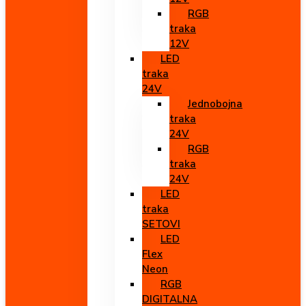
RGB
traka
12V
LED
traka
24V
Jednobojna
traka
24V
RGB
traka
24V
LED
traka
SETOVI
LED
Flex
Neon
RGB
DIGITALNA