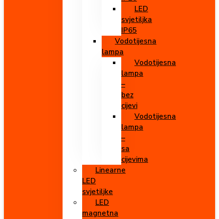
LED
svjetiljka
IP65
Vodotijesna
lampa
Vodotijesna
lampa
–
bez
cijevi
Vodotijesna
lampa
–
sa
cijevima
Linearne
LED
svjetiljke
LED
magnetna