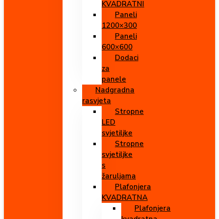
KVADRATNI
Paneli
1200×300
Paneli
600×600
Dodaci
za
panele
Nadgradna
rasvjeta
Stropne
LED
svjetiljke
Stropne
svjetiljke
s
žaruljama
Plafonjera
KVADRATNA
Plafonjera