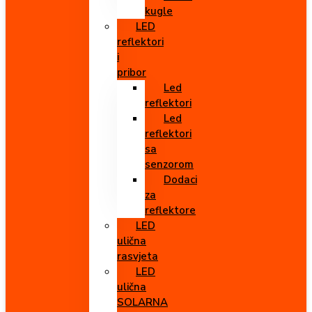
kugle
LED
reflektori
i
pribor
Led
reflektori
Led
reflektori
sa
senzorom
Dodaci
za
reflektore
LED
ulična
rasvjeta
LED
ulična
SOLARNA