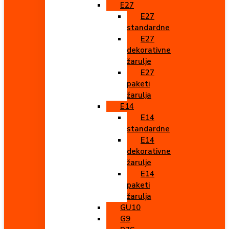
E27
E27
standardne
E27
dekorativne
žarulje
E27
paketi
žarulja
E14
E14
standardne
E14
dekorativne
žarulje
E14
paketi
žarulja
GU10
G9