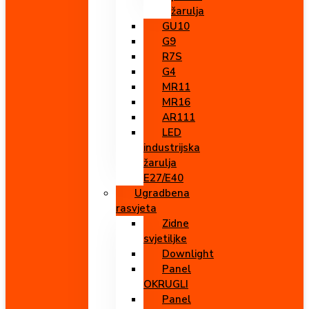
žarulja
GU10
G9
R7S
G4
MR11
MR16
AR111
LED
industrijska
žarulja
E27/E40
Ugradbena
rasvjeta
Zidne
svjetiljke
Downlight
Panel
OKRUGLI
Panel