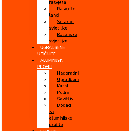
rasvjeta
Rasvjetni
lanci
Solarne
svjetiljke
Bazenske
svjetiljke
UGRADBENE
UTIČNICE
ALUMINIJSKI
PROFILI
Nadgradni
Ugradbeni
Kutni
Podni
Savitljivi
Dodaci
za
aluminijske
profile