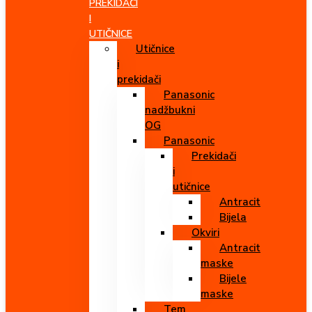
PREKIDAČI
I
UTIČNICE
Utičnice
i
prekidači
Panasonic
nadžbukni
OG
Panasonic
Prekidači
i
utičnice
Antracit
Bijela
Okviri
Antracit
maske
Bijele
maske
Tem