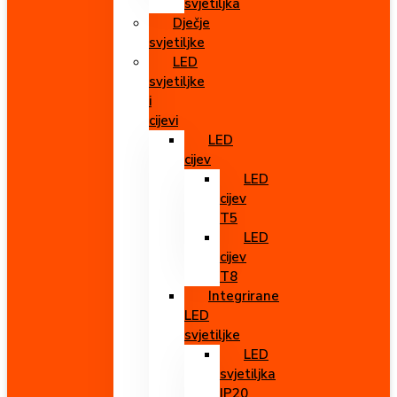
svjetiljka
Dječje
svjetiljke
LED
svjetiljke
i
cijevi
LED
cijev
LED
cijev
T5
LED
cijev
T8
Integrirane
LED
svjetiljke
LED
svjetiljka
IP20