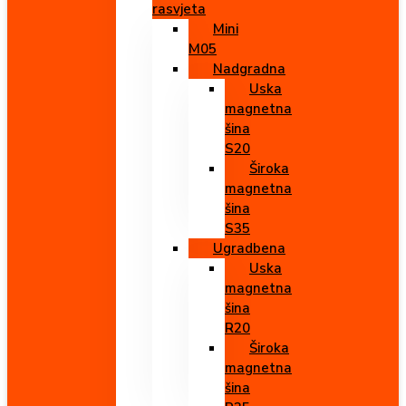
rasvjeta
Mini
M05
Nadgradna
Uska
magnetna
šina
S20
Široka
magnetna
šina
S35
Ugradbena
Uska
magnetna
šina
R20
Široka
magnetna
šina