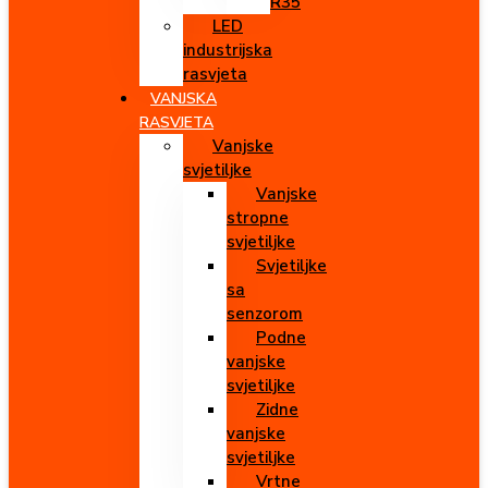
R35
LED
industrijska
rasvjeta
VANJSKA
RASVJETA
Vanjske
svjetiljke
Vanjske
stropne
svjetiljke
Svjetiljke
sa
senzorom
Podne
vanjske
svjetiljke
Zidne
vanjske
svjetiljke
Vrtne