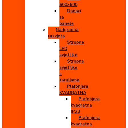
600×600
Dodaci
za
panele
Nadgradna
rasvjeta
Stropne
LED
svjetiljke
Stropne
svjetiljke
s
žaruljama
Plafonjera
KVADRATNA
Plafonjera
kvadratna
IP20
Plafonjera
kvadratna