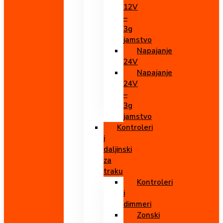
12V
–
3g
jamstvo
Napajanje
24V
Napajanje
24V
–
3g
jamstvo
Kontroleri
i
daljinski
za
traku
Kontroleri
i
dimmeri
Zonski