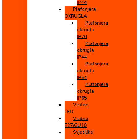
IP44
Plafonjera
OKRUGLA
Plafonjera
okrugla
IP20
Plafonjera
okrugla
IP44
Plafonjera
okrugla
IP54
Plafonjera
okrugla
IP65
Visilice
LED
Visilice
E27/GU10
Svjetiljke