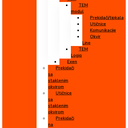
TEM
modul
Prekidači/tipkala
Utičnice
Komunikacije
Okvir
Line
TEM
Logiq
Exen
Prekidači
sa
staklenim
okvirom
Utičnice
sa
staklenim
okvirom
Prekidači
na