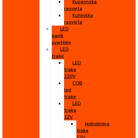
Kupaonska
rasvjeta
Kuhinjska
rasvjeta
LED
panik
svjetiljke
LED
trake
LED
traka
220V
COB
led
trake
LED
traka
12V
Jednobojna
traka
12V