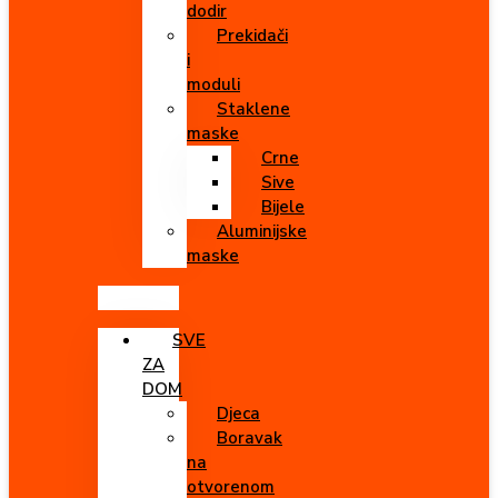
dodir
Prekidači
i
moduli
Staklene
maske
Crne
Sive
Bijele
Aluminijske
maske
SVE
ZA
DOM
Djeca
Boravak
na
otvorenom