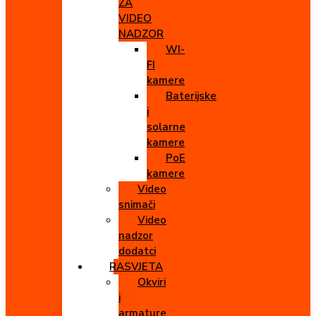
ZA
VIDEO
NADZOR
WI-
FI
kamere
Baterijske
i
solarne
kamere
PoE
kamere
Video
snimači
Video
nadzor
dodatci
RASVJETA
Okviri
i
armature