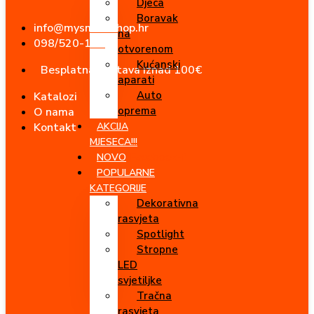
Djeca
Idi
Boravak
na
info@mysmartshop.hr
na
sadržaj
098/520-180
otvorenom
Kućanski
Besplatna dostava iznad 100€
aparati
Auto
Katalozi
oprema
O nama
Kontakt
AKCIJA
MJESECA!!!
Facebook-f
NOVO
POPULARNE
KATEGORIJE
Dekorativna
rasvjeta
Spotlight
Stropne
LED
svjetiljke
Tračna
rasvjeta