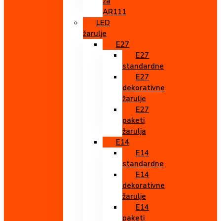
za
AR111
LED
žarulje
E27
E27
standardne
E27
dekorativne
žarulje
E27
paketi
žarulja
E14
E14
standardne
E14
dekorativne
žarulje
E14
paketi