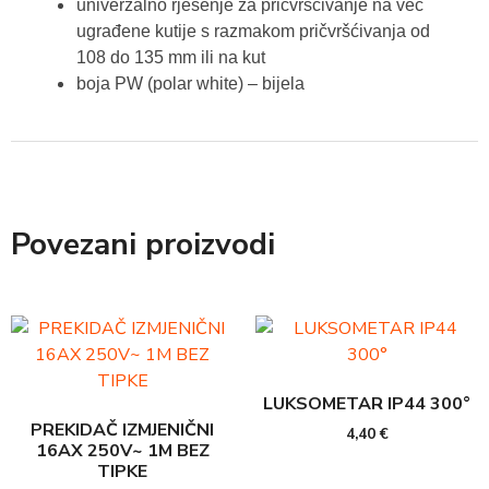
univerzalno rješenje za pričvršćivanje na već
ugrađene kutije s razmakom pričvršćivanja od
108 do 135 mm ili na kut
boja PW (polar white) – bijela
Povezani proizvodi
LUKSOMETAR IP44 300°
PREKIDAČ IZMJENIČNI
4,40
€
16AX 250V~ 1M BEZ
TIPKE