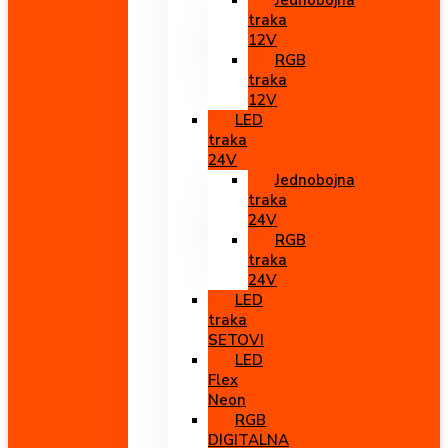
Jednobojna
traka
12V
RGB
traka
12V
LED
traka
24V
Jednobojna
traka
24V
RGB
traka
24V
LED
traka
SETOVI
LED
Flex
Neon
RGB
DIGITALNA