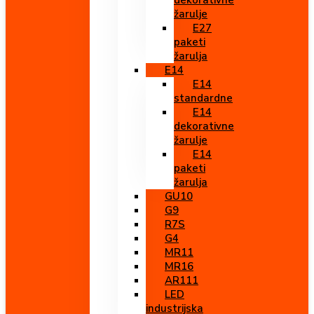
dekorativne
žarulje
E27
paketi
žarulja
E14
E14
standardne
E14
dekorativne
žarulje
E14
paketi
žarulja
GU10
G9
R7S
G4
MR11
MR16
AR111
LED
industrijska