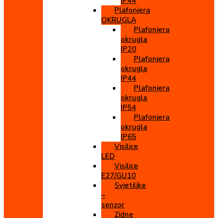
IP44
Plafonjera
OKRUGLA
Plafonjera
okrugla
IP20
Plafonjera
okrugla
IP44
Plafonjera
okrugla
IP54
Plafonjera
okrugla
IP65
Visilice
LED
Visilice
E27/GU10
Svjetiljke
–
senzor
Zidne