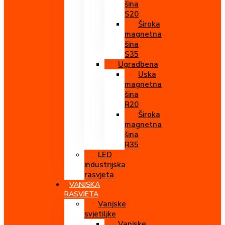
šina
S20
Široka
magnetna
šina
S35
Ugradbena
Uska
magnetna
šina
R20
Široka
magnetna
šina
R35
LED
industrijska
rasvjeta
VANJSKA
RASVJETA
Vanjske
svjetiljke
Vanjske