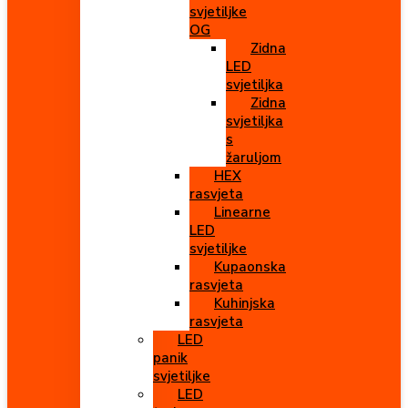
svjetiljke
OG
Zidna
LED
svjetiljka
Zidna
svjetiljka
s
žaruljom
HEX
rasvjeta
Linearne
LED
svjetiljke
Kupaonska
rasvjeta
Kuhinjska
rasvjeta
LED
panik
svjetiljke
LED