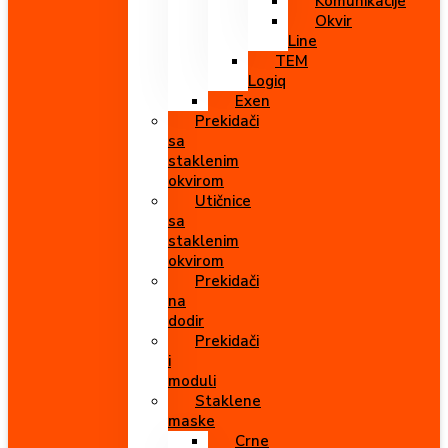
Komunikacije
Okvir
Line
TEM
Logiq
Exen
Prekidači
sa
staklenim
okvirom
Utičnice
sa
staklenim
okvirom
Prekidači
na
dodir
Prekidači
i
moduli
Staklene
maske
Crne