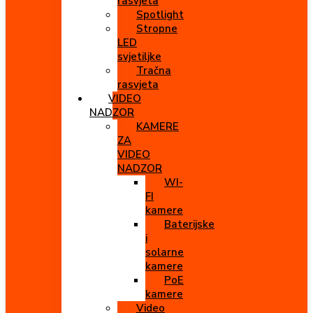
rasvjeta
Spotlight
Stropne
LED
svjetiljke
Tračna
rasvjeta
VIDEO
NADZOR
KAMERE
ZA
VIDEO
NADZOR
WI-
FI
kamere
Baterijske
i
solarne
kamere
PoE
kamere
Video