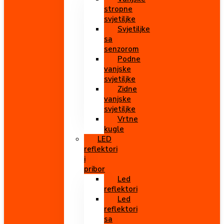
stropne
svjetiljke
Svjetiljke
sa
senzorom
Podne
vanjske
svjetiljke
Zidne
vanjske
svjetiljke
Vrtne
kugle
LED
reflektori
i
pribor
Led
reflektori
Led
reflektori
sa