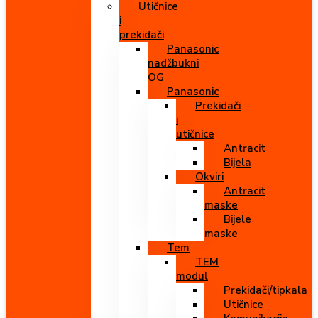
Utičnice
i
prekidači
Panasonic
nadžbukni
OG
Panasonic
Prekidači
i
utičnice
Antracit
Bijela
Okviri
Antracit
maske
Bijele
maske
Tem
TEM
modul
Prekidači/tipkala
Utičnice