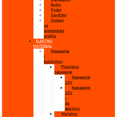
Kutni
Podni
Savitljivi
Dodaci
za
aluminijske
profile
ELEKTRO
MATERIJAL
Napajanja
i
kontroleri
Plastično
napajanje
Napajanje
12V
Napajanje
12V
–
3g
jamstvo
Metalno