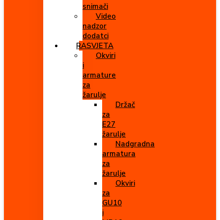
snimači
Video
nadzor
dodatci
RASVJETA
Okviri
i
armature
za
žarulje
Držač
za
E27
žarulje
Nadgradna
armatura
za
žarulje
Okviri
za
GU10
i