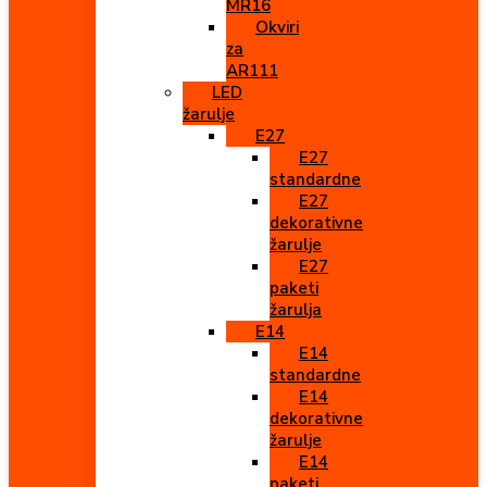
MR16
Okviri
za
AR111
LED
žarulje
E27
E27
standardne
E27
dekorativne
žarulje
E27
paketi
žarulja
E14
E14
standardne
E14
dekorativne
žarulje
E14
paketi