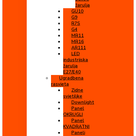
žarulja
GU10
G9
R7S
G4
MR11
MR16
AR111
LED
industrijska
žarulja
E27/E40
Ugradbena
rasvjeta
Zidne
svjetiljke
Downlight
Panel
OKRUGLI
Panel
KVADRATNI
Paneli