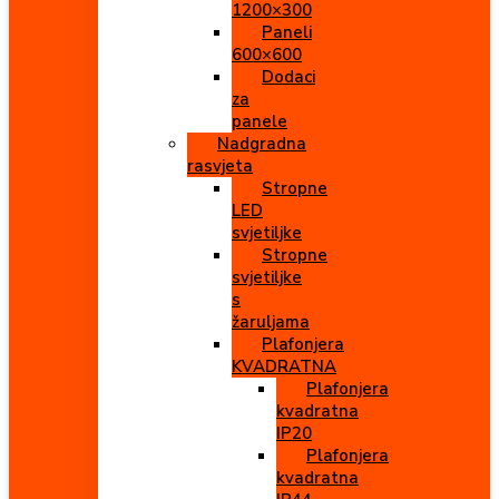
1200×300
Paneli
600×600
Dodaci
za
panele
Nadgradna
rasvjeta
Stropne
LED
svjetiljke
Stropne
svjetiljke
s
žaruljama
Plafonjera
KVADRATNA
Plafonjera
kvadratna
IP20
Plafonjera
kvadratna