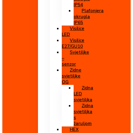
IP54
Plafonjera
okrugla
IP65
Visilice
LED
Visilice
E27/GU10
Svjetiljke
–
senzor
Zidne
svjetiljke
OG
Zidna
LED
svjetiljka
Zidna
svjetiljka
s
žaruljom
HEX