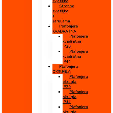
svjetiljke
Stropne
svjetiljke
s
žaruljama
Plafonjera
KVADRATNA
Plafonjera
kvadratna
IP20
Plafonjera
kvadratna
IP44
Plafonjera
OKRUGLA
Plafonjera
okrugla
IP20
Plafonjera
okrugla
IP44
Plafonjera
okrugla