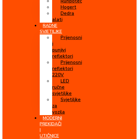
Runpotec
Hogert
Dedra
alati
RADNE
SVJETILJKE
Prijenosni
i
punjivi
reflektori
Prijenosni
reflektori
220V
LED
ručne
svjetiljke
Svjetiljke
za
vozila
MODERNI
PREKIDAČI
I
UTIČNICE