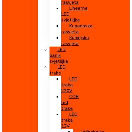
rasvjeta
Linearne
LED
svjetiljke
Kupaonska
rasvjeta
Kuhinjska
rasvjeta
LED
panik
svjetiljke
LED
trake
LED
traka
220V
COB
led
trake
LED
traka
12V