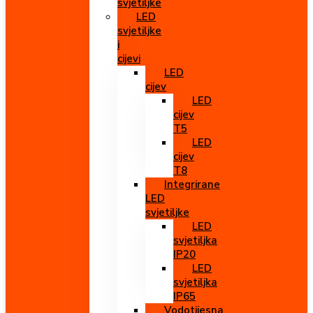
svjetiljke
LED
svjetiljke
i
cijevi
LED
cijev
LED
cijev
T5
LED
cijev
T8
Integrirane
LED
svjetiljke
LED
svjetiljka
IP20
LED
svjetiljka
IP65
Vodotijesna