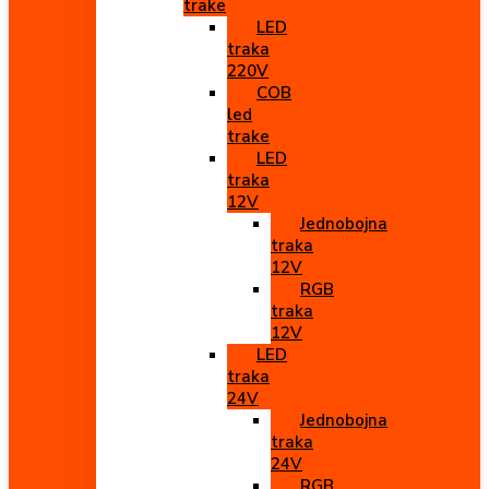
trake
LED
traka
220V
COB
led
trake
LED
traka
12V
Jednobojna
traka
12V
RGB
traka
12V
LED
traka
24V
Jednobojna
traka
24V
RGB