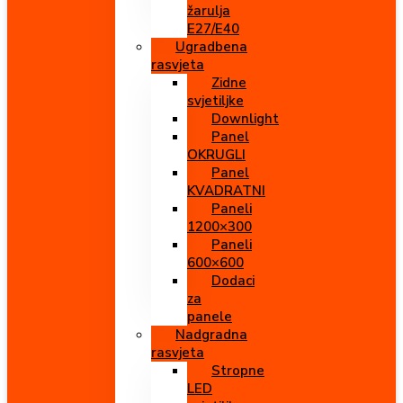
žarulja
E27/E40
Ugradbena
rasvjeta
Zidne
svjetiljke
Downlight
Panel
OKRUGLI
Panel
KVADRATNI
Paneli
1200×300
Paneli
600×600
Dodaci
za
panele
Nadgradna
rasvjeta
Stropne
LED