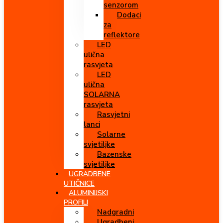
senzorom
Dodaci
za
reflektore
LED
ulična
rasvjeta
LED
ulična
SOLARNA
rasvjeta
Rasvjetni
lanci
Solarne
svjetiljke
Bazenske
svjetiljke
UGRADBENE
UTIČNICE
ALUMINIJSKI
PROFILI
Nadgradni
Ugradbeni