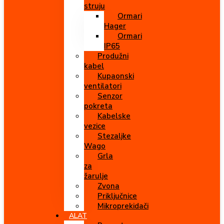
struju
Ormari
Hager
Ormari
IP65
Produžni
kabel
Kupaonski
ventilatori
Senzor
pokreta
Kabelske
vezice
Stezaljke
Wago
Grla
za
žarulje
Zvona
Priključnice
Mikroprekidači
ALAT