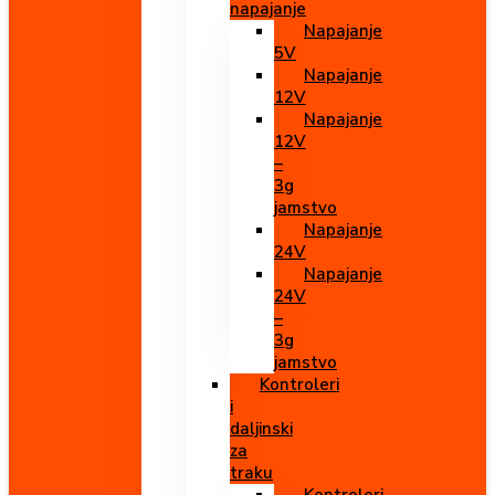
napajanje
Napajanje
5V
Napajanje
12V
Napajanje
12V
–
3g
jamstvo
Napajanje
24V
Napajanje
24V
–
3g
jamstvo
Kontroleri
i
daljinski
za
traku