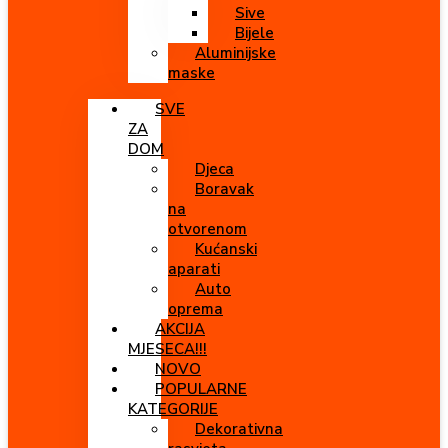
Sive
Bijele
Aluminijske
maske
SVE
ZA
DOM
Djeca
Boravak
na
otvorenom
Kućanski
aparati
Auto
oprema
AKCIJA
MJESECA!!!
NOVO
POPULARNE
KATEGORIJE
Dekorativna