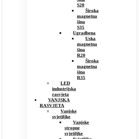
S20
Široka
magnetna
šina
S35
Ugradbena
Uska
magnetna
šina
R20
Široka
magnetna
šina
R35
LED
industrijska
rasvjeta
VANJSKA
RASVJETA
Vanjske
svjetiljke
Vanjske
stropne
svjetiljke