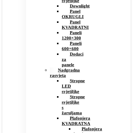
svjetiljke
Downlight
Panel
OKRUGLI
Panel
KVADRATNI
Paneli
1200×300
Paneli
600×600
Dodaci
za
panele
Nadgradna
rasvjeta
Stropne
LED
svjetiljke
Stropne
svjetiljke
s
žaruljama
Plafonjera
KVADRATNA
Plafonjera