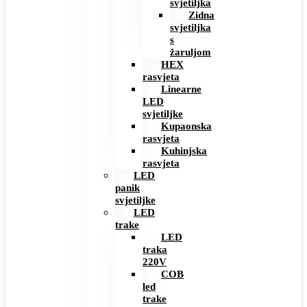
svjetiljka
Zidna
svjetiljka
s
žaruljom
HEX
rasvjeta
Linearne
LED
svjetiljke
Kupaonska
rasvjeta
Kuhinjska
rasvjeta
LED
panik
svjetiljke
LED
trake
LED
traka
220V
COB
led
trake