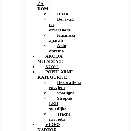
ZA
DOM
Djeca
Boravak
na
otvorenom
Kućanski
aparati
Auto
oprema
AKCIJA
MJESECA!!!
NOVO
POPULARNE
KATEGORIJE
Dekorativna
rasvjeta
Spotlight
Stropne
LED
svjetiljke
Tračna
rasvjeta
VIDEO
NADZOR