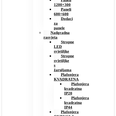
Paneli
1200×300
Paneli
600×600
Dodaci
za
panele
Nadgradna
rasvjeta
Stropne
LED
svjetiljke
Stropne
svjetiljke
s
žaruljama
Plafonjera
KVADRATNA
Plafonjera
kvadratna
IP20
Plafonjera
kvadratna
IP44
Plafonjera