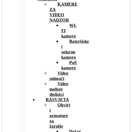
KAMERE
ZA
VIDEO
NADZOR
WI-
FI
kamere
Baterijske
i
solarne
kamere
PoE
kamere
Video
snimači
Video
nadzor
dodatci
RASVJETA
Okviri
i
armature
za
žarulje
Držač