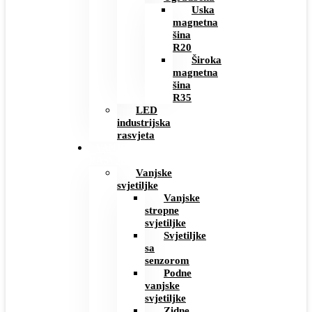
Uska
magnetna
šina
R20
Široka
magnetna
šina
R35
LED
industrijska
rasvjeta
VANJSKA
RASVJETA
Vanjske
svjetiljke
Vanjske
stropne
svjetiljke
Svjetiljke
sa
senzorom
Podne
vanjske
svjetiljke
Zidne