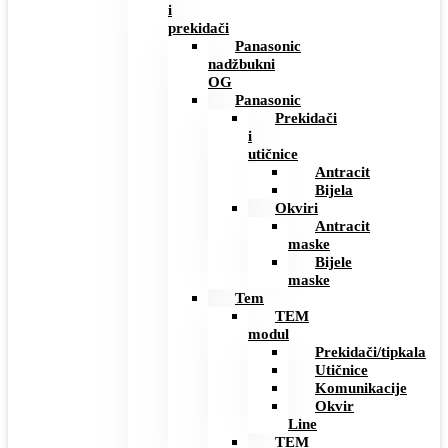
i
prekidači
Panasonic
nadžbukni
OG
Panasonic
Prekidači
i
utičnice
Antracit
Bijela
Okviri
Antracit
maske
Bijele
maske
Tem
TEM
modul
Prekidači/tipkala
Utičnice
Komunikacije
Okvir
Line
TEM