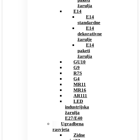
paketi
žarulja
E14
E14
standardne
E14
dekorativne
žarulje
E14
paketi
žarulja
GU10
G9
R7S
G4
MR11
MR16
AR111
LED
industrijska
žarulja
E27/E40
Ugradbena
rasvjeta
Zidne