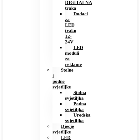
DIGITALNA
traka
Dodaci
za
LED
traku
12-
24V
LED
moduli
za
reklame
Stolne
i
podne
svjetiljke
Stolna
svjetiljka
Podna
svjetiljka
Uredska
svjetiljka
Dječje
svjetiljke
LED