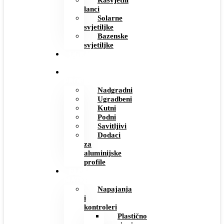
Rasvjetni
lanci
Solarne
svjetiljke
Bazenske
svjetiljke
UGRADBENE
UTIČNICE
ALUMINIJSKI
PROFILI
Nadgradni
Ugradbeni
Kutni
Podni
Savitljivi
Dodaci
za
aluminijske
profile
ELEKTRO
MATERIJAL
Napajanja
i
kontroleri
Plastično