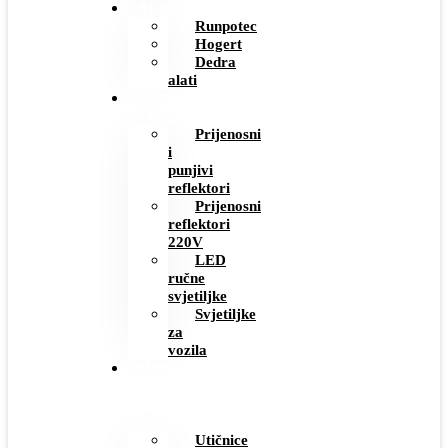
ALAT
Runpotec
Hogert
Dedra
alati
RADNE
SVJETILJKE
Prijenosni
i
punjivi
reflektori
Prijenosni
reflektori
220V
LED
ručne
svjetiljke
Svjetiljke
za
vozila
MODERNI
PREKIDAČI
I
UTIČNICE
Utičnice