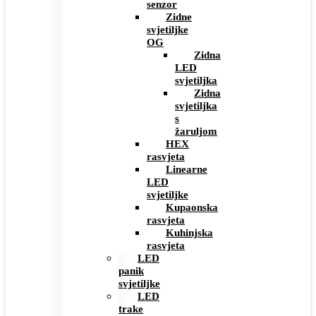
senzor
Zidne
svjetiljke
OG
Zidna
LED
svjetiljka
Zidna
svjetiljka
s
žaruljom
HEX
rasvjeta
Linearne
LED
svjetiljke
Kupaonska
rasvjeta
Kuhinjska
rasvjeta
LED
panik
svjetiljke
LED
trake