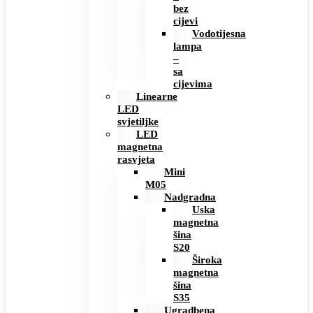
bez
cijevi
Vodotijesna
lampa
–
sa
cijevima
Linearne
LED
svjetiljke
LED
magnetna
rasvjeta
Mini
M05
Nadgradna
Uska
magnetna
šina
S20
Široka
magnetna
šina
S35
Ugradbena