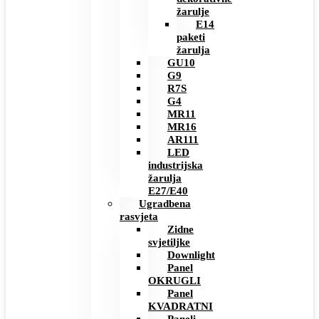
žarulje
E14
paketi
žarulja
GU10
G9
R7S
G4
MR11
MR16
AR111
LED
industrijska
žarulja
E27/E40
Ugradbena
rasvjeta
Zidne
svjetiljke
Downlight
Panel
OKRUGLI
Panel
KVADRATNI