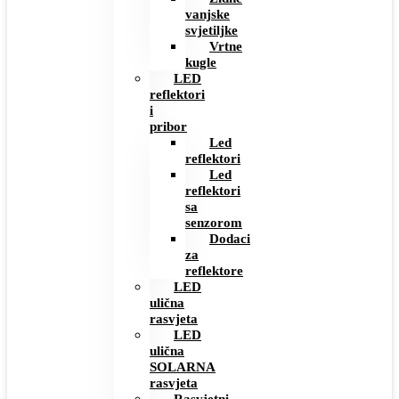
vanjske
svjetiljke
Vrtne
kugle
LED
reflektori
i
pribor
Led
reflektori
Led
reflektori
sa
senzorom
Dodaci
za
reflektore
LED
ulična
rasvjeta
LED
ulična
SOLARNA
rasvjeta