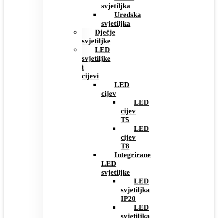
svjetiljka
Uredska
svjetiljka
Dječje
svjetiljke
LED
svjetiljke
i
cijevi
LED
cijev
LED
cijev
T5
LED
cijev
T8
Integrirane
LED
svjetiljke
LED
svjetiljka
IP20
LED
svjetiljka