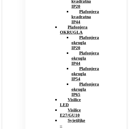
kvadratna
IP20
Plafonjera
kvadratna
IP44
Plafonjera
OKRUGLA
Plafonjera
okrugla
IP20
Plafonjera
okrugla
IP44
Plafonjera
okrugla
IP54
Plafonjera
okrugla
IP65
Visilice
LED
Visilice
E27/GU10
Svjetiljke
–