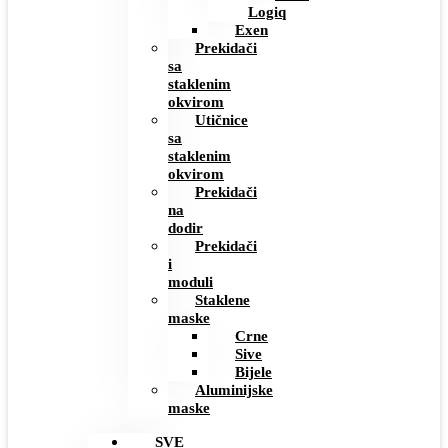
Logiq
Exen
Prekidači
sa
staklenim
okvirom
Utičnice
sa
staklenim
okvirom
Prekidači
na
dodir
Prekidači
i
moduli
Staklene
maske
Crne
Sive
Bijele
Aluminijske
maske
SVE