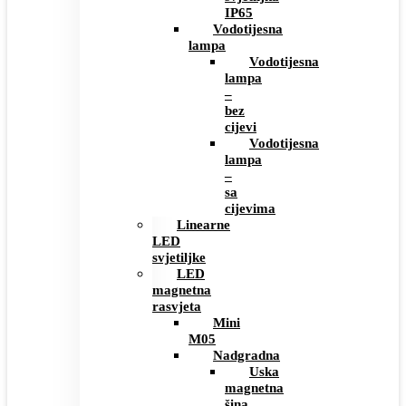
IP65
Vodotijesna
lampa
Vodotijesna
lampa
–
bez
cijevi
Vodotijesna
lampa
–
sa
cijevima
Linearne
LED
svjetiljke
LED
magnetna
rasvjeta
Mini
M05
Nadgradna
Uska
magnetna
šina