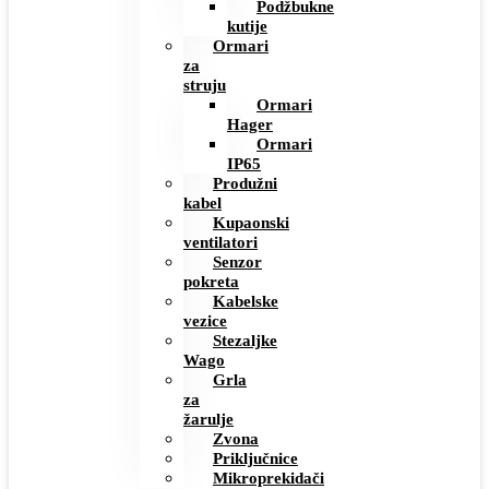
Podžbukne
kutije
Ormari
za
struju
Ormari
Hager
Ormari
IP65
Produžni
kabel
Kupaonski
ventilatori
Senzor
pokreta
Kabelske
vezice
Stezaljke
Wago
Grla
za
žarulje
Zvona
Priključnice
Mikroprekidači