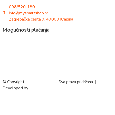
098/520-180
info@mysmartshop.hr
Zagrebačka cesta 9, 49000 Krapina
Mogućnosti plaćanja
© Copyright –
MySmartShop
– Sva prava pridržana. |
Developed by
krMedia