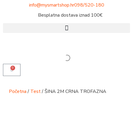
info@mysmartshop.hr
098/520-180
Besplatna dostava iznad 100€
0
Početna
/
Test
/ ŠINA 2M CRNA TROFAZNA