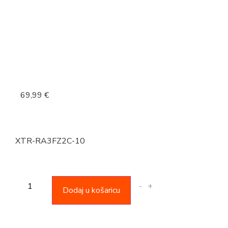
69,99
€
XTR-RA3FZ2C-10
-
+
Dodaj u košaricu