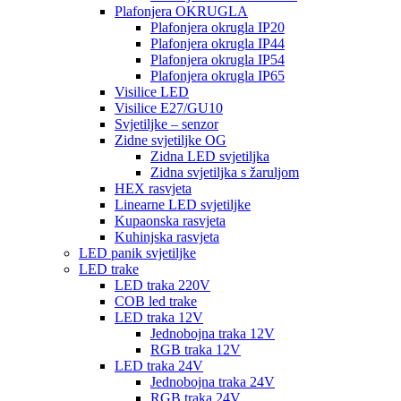
Plafonjera OKRUGLA
Plafonjera okrugla IP20
Plafonjera okrugla IP44
Plafonjera okrugla IP54
Plafonjera okrugla IP65
Visilice LED
Visilice E27/GU10
Svjetiljke – senzor
Zidne svjetiljke OG
Zidna LED svjetiljka
Zidna svjetiljka s žaruljom
HEX rasvjeta
Linearne LED svjetiljke
Kupaonska rasvjeta
Kuhinjska rasvjeta
LED panik svjetiljke
LED trake
LED traka 220V
COB led trake
LED traka 12V
Jednobojna traka 12V
RGB traka 12V
LED traka 24V
Jednobojna traka 24V
RGB traka 24V