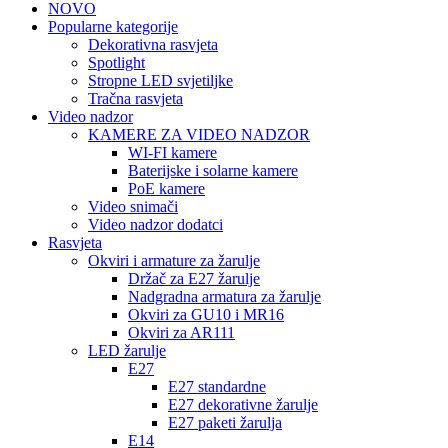
NOVO
Popularne kategorije
Dekorativna rasvjeta
Spotlight
Stropne LED svjetiljke
Tračna rasvjeta
Video nadzor
KAMERE ZA VIDEO NADZOR
WI-FI kamere
Baterijske i solarne kamere
PoE kamere
Video snimači
Video nadzor dodatci
Rasvjeta
Okviri i armature za žarulje
Držač za E27 žarulje
Nadgradna armatura za žarulje
Okviri za GU10 i MR16
Okviri za AR111
LED žarulje
E27
E27 standardne
E27 dekorativne žarulje
E27 paketi žarulja
E14