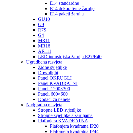
E14 standardne
E14 dekorativne žarulje
E14 paketi žarulja
GU10
G9
R7S
G4
MR11
MR16
AR111
LED industrijska žarulja E27/E40
Ugradbena rasvjeta
Zidne svjetiljke
Downlight
Panel OKRUGLI
Panel KVADRATNI
Paneli 1200×300
Paneli 600×600
Dodaci za panele
Nadgradna rasvjeta
Stropne LED svjetiljke
Stropne svjetiljke s žaruljama
Plafonjera KVADRATNA
Plafonjera kvadratna IP20
Plafonjera kvadratna IP44