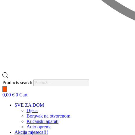
Products search
0,00
€
0
Cart
SVE ZA DOM
Djeca
Boravak na otvorenom
Kućanski aparati
Auto oprema
Akcija mjeseca!!!