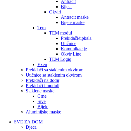
Antracit
Bijela
Okviri
Antracit maske
Bijele maske
Tem
TEM modul
Prekidači/tipkala
Utičnice
Komunikacije
Okvir Line
TEM Logiq
Exen
Prekidači sa staklenim okvirom
Utičnice sa staklenim okvirom
Prekidači na dodir
Prekidači i moduli
Staklene maske
Crne
Sive
Bijele
Aluminijske maske
SVE ZA DOM
Djeca