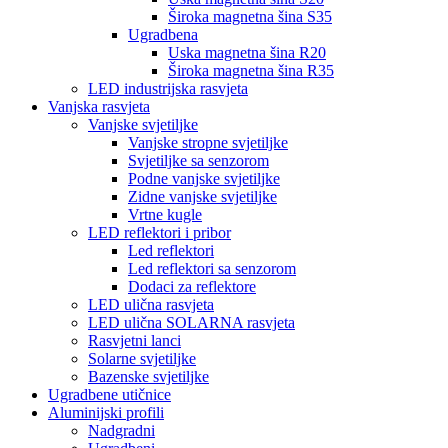
Široka magnetna šina S35
Ugradbena
Uska magnetna šina R20
Široka magnetna šina R35
LED industrijska rasvjeta
Vanjska rasvjeta
Vanjske svjetiljke
Vanjske stropne svjetiljke
Svjetiljke sa senzorom
Podne vanjske svjetiljke
Zidne vanjske svjetiljke
Vrtne kugle
LED reflektori i pribor
Led reflektori
Led reflektori sa senzorom
Dodaci za reflektore
LED ulična rasvjeta
LED ulična SOLARNA rasvjeta
Rasvjetni lanci
Solarne svjetiljke
Bazenske svjetiljke
Ugradbene utičnice
Aluminijski profili
Nadgradni