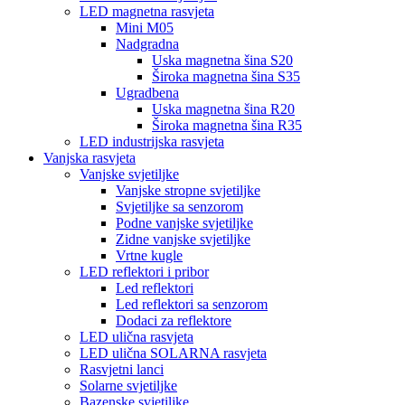
LED magnetna rasvjeta
Mini M05
Nadgradna
Uska magnetna šina S20
Široka magnetna šina S35
Ugradbena
Uska magnetna šina R20
Široka magnetna šina R35
LED industrijska rasvjeta
Vanjska rasvjeta
Vanjske svjetiljke
Vanjske stropne svjetiljke
Svjetiljke sa senzorom
Podne vanjske svjetiljke
Zidne vanjske svjetiljke
Vrtne kugle
LED reflektori i pribor
Led reflektori
Led reflektori sa senzorom
Dodaci za reflektore
LED ulična rasvjeta
LED ulična SOLARNA rasvjeta
Rasvjetni lanci
Solarne svjetiljke
Bazenske svjetiljke