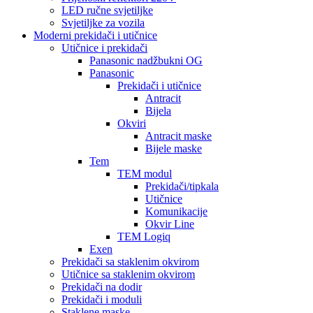
LED ručne svjetiljke
Svjetiljke za vozila
Moderni prekidači i utičnice
Utičnice i prekidači
Panasonic nadžbukni OG
Panasonic
Prekidači i utičnice
Antracit
Bijela
Okviri
Antracit maske
Bijele maske
Tem
TEM modul
Prekidači/tipkala
Utičnice
Komunikacije
Okvir Line
TEM Logiq
Exen
Prekidači sa staklenim okvirom
Utičnice sa staklenim okvirom
Prekidači na dodir
Prekidači i moduli
Staklene maske