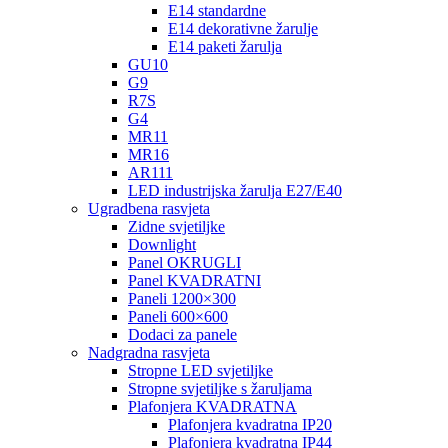
E14 standardne
E14 dekorativne žarulje
E14 paketi žarulja
GU10
G9
R7S
G4
MR11
MR16
AR111
LED industrijska žarulja E27/E40
Ugradbena rasvjeta
Zidne svjetiljke
Downlight
Panel OKRUGLI
Panel KVADRATNI
Paneli 1200×300
Paneli 600×600
Dodaci za panele
Nadgradna rasvjeta
Stropne LED svjetiljke
Stropne svjetiljke s žaruljama
Plafonjera KVADRATNA
Plafonjera kvadratna IP20
Plafonjera kvadratna IP44