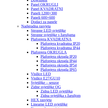
Downlight
Panel OKRUGLI
Panel KVADRATNI
Paneli 1200×300
Paneli 600×600
Dodaci za panele
Nadgradna rasvjeta
Stropne LED svjetiljke
Stropne svjetiljke s žaruljama
Plafonjera KVADRATNA
Plafonjera kvadratna IP20
Plafonjera kvadratna IP44
Plafonjera OKRUGLA
Plafonjera okrugla IP20
Plafonjera okrugla IP44
Plafonjera okrugla IP54
Plafonjera okrugla IP65
Visilice LED
Visilice E27/GU10
Svjetiljke – senzor
Zidne svjetiljke OG
Zidna LED svjetiljka
Zidna svjetiljka s žaruljom
HEX rasvjeta
Linearne LED svjetiljke