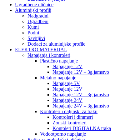
Ugradbene utičnice
Aluminijski profili
Nadgradni
Ugradbeni
Kutni
Podni
Savitljivi
Dodaci za aluminijske profile
ELEKTRO MATERIJAL
Napajanja i kontroleri
Plastično napajanje
Napajanje 12V
Napajanje 12V – 3g jamstvo
Metalno napajanje
Napajanje 5V
Napajanje 12V
Napajanje 12V – 3g jamstvo
Napajanje 24V
Napajanje 24V – 3g jamstvo
Kontroleri i daljinski za traku
Kontroleri i dimmeri
Zonski kontroleri
Kontoleri DIGITALNA traka
Vodootporno napajanje
Kutije za prekidače i utičnice