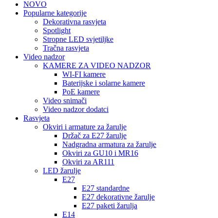
NOVO
Popularne kategorije
Dekorativna rasvjeta
Spotlight
Stropne LED svjetiljke
Tračna rasvjeta
Video nadzor
KAMERE ZA VIDEO NADZOR
WI-FI kamere
Baterijske i solarne kamere
PoE kamere
Video snimači
Video nadzor dodatci
Rasvjeta
Okviri i armature za žarulje
Držač za E27 žarulje
Nadgradna armatura za žarulje
Okviri za GU10 i MR16
Okviri za AR111
LED žarulje
E27
E27 standardne
E27 dekorativne žarulje
E27 paketi žarulja
E14