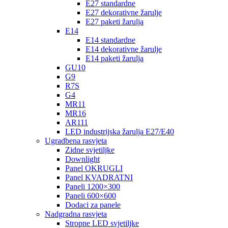
E27 standardne
E27 dekorativne žarulje
E27 paketi žarulja
E14
E14 standardne
E14 dekorativne žarulje
E14 paketi žarulja
GU10
G9
R7S
G4
MR11
MR16
AR111
LED industrijska žarulja E27/E40
Ugradbena rasvjeta
Zidne svjetiljke
Downlight
Panel OKRUGLI
Panel KVADRATNI
Paneli 1200×300
Paneli 600×600
Dodaci za panele
Nadgradna rasvjeta
Stropne LED svjetiljke