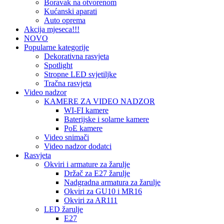
Boravak na otvorenom
Kućanski aparati
Auto oprema
Akcija mjeseca!!!
NOVO
Popularne kategorije
Dekorativna rasvjeta
Spotlight
Stropne LED svjetiljke
Tračna rasvjeta
Video nadzor
KAMERE ZA VIDEO NADZOR
WI-FI kamere
Baterijske i solarne kamere
PoE kamere
Video snimači
Video nadzor dodatci
Rasvjeta
Okviri i armature za žarulje
Držač za E27 žarulje
Nadgradna armatura za žarulje
Okviri za GU10 i MR16
Okviri za AR111
LED žarulje
E27