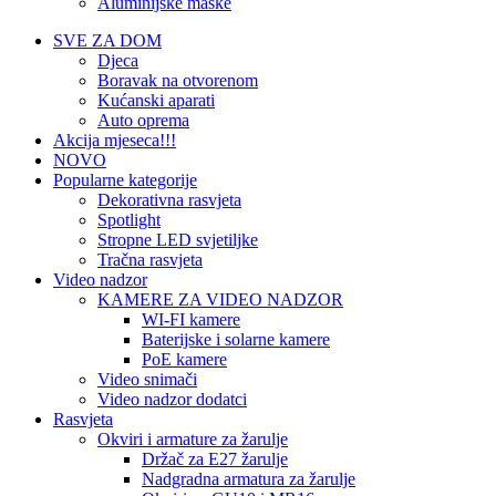
Aluminijske maske
SVE ZA DOM
Djeca
Boravak na otvorenom
Kućanski aparati
Auto oprema
Akcija mjeseca!!!
NOVO
Popularne kategorije
Dekorativna rasvjeta
Spotlight
Stropne LED svjetiljke
Tračna rasvjeta
Video nadzor
KAMERE ZA VIDEO NADZOR
WI-FI kamere
Baterijske i solarne kamere
PoE kamere
Video snimači
Video nadzor dodatci
Rasvjeta
Okviri i armature za žarulje
Držač za E27 žarulje
Nadgradna armatura za žarulje