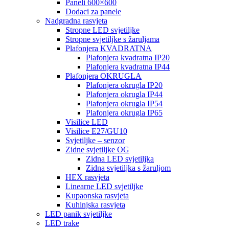
Paneli 600×600
Dodaci za panele
Nadgradna rasvjeta
Stropne LED svjetiljke
Stropne svjetiljke s žaruljama
Plafonjera KVADRATNA
Plafonjera kvadratna IP20
Plafonjera kvadratna IP44
Plafonjera OKRUGLA
Plafonjera okrugla IP20
Plafonjera okrugla IP44
Plafonjera okrugla IP54
Plafonjera okrugla IP65
Visilice LED
Visilice E27/GU10
Svjetiljke – senzor
Zidne svjetiljke OG
Zidna LED svjetiljka
Zidna svjetiljka s žaruljom
HEX rasvjeta
Linearne LED svjetiljke
Kupaonska rasvjeta
Kuhinjska rasvjeta
LED panik svjetiljke
LED trake