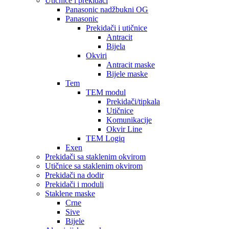
Utičnice i prekidači
Panasonic nadžbukni OG
Panasonic
Prekidači i utičnice
Antracit
Bijela
Okviri
Antracit maske
Bijele maske
Tem
TEM modul
Prekidači/tipkala
Utičnice
Komunikacije
Okvir Line
TEM Logiq
Exen
Prekidači sa staklenim okvirom
Utičnice sa staklenim okvirom
Prekidači na dodir
Prekidači i moduli
Staklene maske
Crne
Sive
Bijele