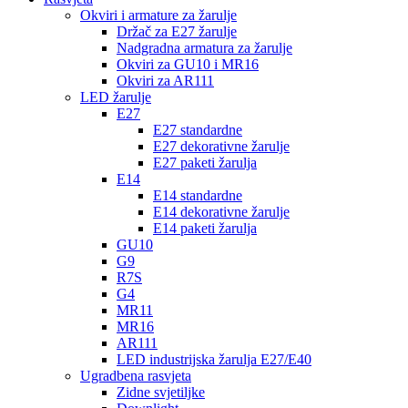
Okviri i armature za žarulje
Držač za E27 žarulje
Nadgradna armatura za žarulje
Okviri za GU10 i MR16
Okviri za AR111
LED žarulje
E27
E27 standardne
E27 dekorativne žarulje
E27 paketi žarulja
E14
E14 standardne
E14 dekorativne žarulje
E14 paketi žarulja
GU10
G9
R7S
G4
MR11
MR16
AR111
LED industrijska žarulja E27/E40
Ugradbena rasvjeta
Zidne svjetiljke