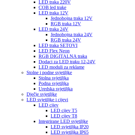
LED traka 220V
COB led trake
LED traka 12V
Jednobojna traka 12V
RGB traka 12V
LED traka 24V
Jednobojna traka 24V
RGB traka 24V
LED traka SETOVI
LED Flex Neon
RGB DIGITALNA traka
Dodaci za LED traku 12-24V
LED moduli za reklame
Stolne i podne svjetiljke
Stolna svjetiljka
Podna svjetiljka
Uredska svjetiljka
Dječje svjetiljke
LED svjetiljke i cijevi
LED cijev
LED cijev T5
LED cijev T8
Integrirane LED svjetiljke
LED svjetiljka IP20
LED svjetiljka IP65