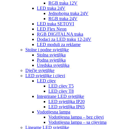
RGB traka 12V
LED traka 24V
Jednobojna traka 24V
RGB traka 24V
LED traka SETOVI
LED Flex Neon
RGB DIGITALNA traka
Dodaci za LED traku 12-24V
LED moduli za reklame
Stolne i podne svjetiljke
Stolna svjetiljka
Podna svjetiljka
Uredska svjetiljka
Dječje svjetiljke
LED svjetiljke i cijevi
LED cijev
LED cijev T5
LED cijev T8
Integrirane LED svjetiljke
LED svjetiljka IP20
LED svjetiljka IP65
Vodotijesna lampa
Vodotijesna lampa – bez cijevi
Vodotijesna lampa – sa cijevima
Linearne LED svjetiljke