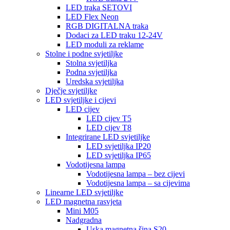
LED traka SETOVI
LED Flex Neon
RGB DIGITALNA traka
Dodaci za LED traku 12-24V
LED moduli za reklame
Stolne i podne svjetiljke
Stolna svjetiljka
Podna svjetiljka
Uredska svjetiljka
Dječje svjetiljke
LED svjetiljke i cijevi
LED cijev
LED cijev T5
LED cijev T8
Integrirane LED svjetiljke
LED svjetiljka IP20
LED svjetiljka IP65
Vodotijesna lampa
Vodotijesna lampa – bez cijevi
Vodotijesna lampa – sa cijevima
Linearne LED svjetiljke
LED magnetna rasvjeta
Mini M05
Nadgradna
Uska magnetna šina S20