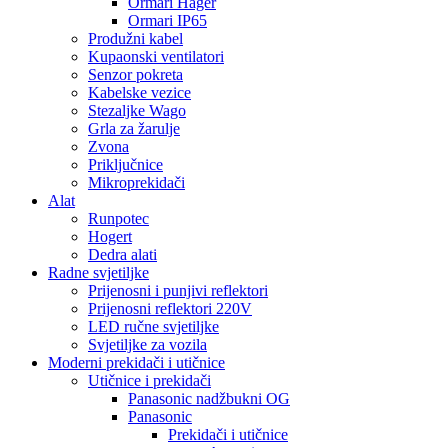
Ormari Hager
Ormari IP65
Produžni kabel
Kupaonski ventilatori
Senzor pokreta
Kabelske vezice
Stezaljke Wago
Grla za žarulje
Zvona
Priključnice
Mikroprekidači
Alat
Runpotec
Hogert
Dedra alati
Radne svjetiljke
Prijenosni i punjivi reflektori
Prijenosni reflektori 220V
LED ručne svjetiljke
Svjetiljke za vozila
Moderni prekidači i utičnice
Utičnice i prekidači
Panasonic nadžbukni OG
Panasonic
Prekidači i utičnice