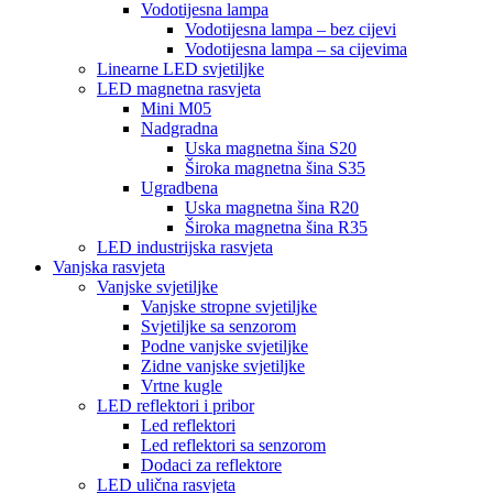
Vodotijesna lampa
Vodotijesna lampa – bez cijevi
Vodotijesna lampa – sa cijevima
Linearne LED svjetiljke
LED magnetna rasvjeta
Mini M05
Nadgradna
Uska magnetna šina S20
Široka magnetna šina S35
Ugradbena
Uska magnetna šina R20
Široka magnetna šina R35
LED industrijska rasvjeta
Vanjska rasvjeta
Vanjske svjetiljke
Vanjske stropne svjetiljke
Svjetiljke sa senzorom
Podne vanjske svjetiljke
Zidne vanjske svjetiljke
Vrtne kugle
LED reflektori i pribor
Led reflektori
Led reflektori sa senzorom
Dodaci za reflektore
LED ulična rasvjeta