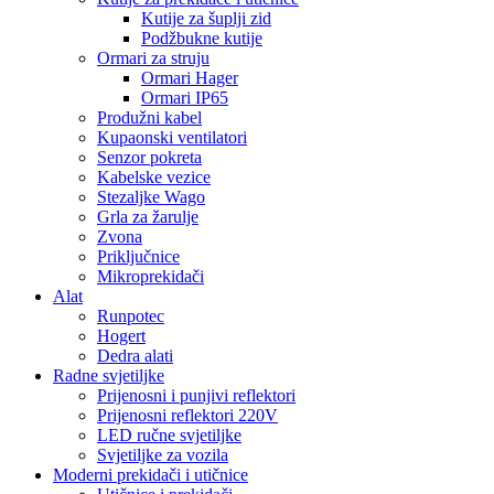
Kutije za šuplji zid
Podžbukne kutije
Ormari za struju
Ormari Hager
Ormari IP65
Produžni kabel
Kupaonski ventilatori
Senzor pokreta
Kabelske vezice
Stezaljke Wago
Grla za žarulje
Zvona
Priključnice
Mikroprekidači
Alat
Runpotec
Hogert
Dedra alati
Radne svjetiljke
Prijenosni i punjivi reflektori
Prijenosni reflektori 220V
LED ručne svjetiljke
Svjetiljke za vozila
Moderni prekidači i utičnice