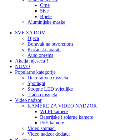
Crne
Sive
Bijele
Aluminijske maske
SVE ZA DOM
Djeca
Boravak na otvorenom
Kućanski aparati
Auto oprema
Akcija mjeseca!!!
NOVO
Popularne kategorije
Dekorativna rasvjeta
Spotlight
Stropne LED svjetiljke
Tračna rasvjeta
Video nadzor
KAMERE ZA VIDEO NADZOR
WI-FI kamere
Baterijske i solarne kamere
PoE kamere
Video snimači
Video nadzor dodatci
Rasvjeta