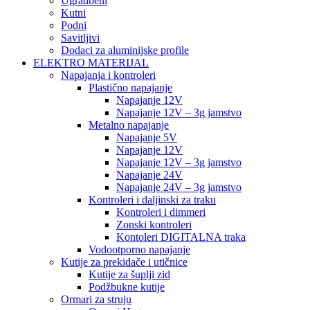
Ugradbeni
Kutni
Podni
Savitljivi
Dodaci za aluminijske profile
ELEKTRO MATERIJAL
Napajanja i kontroleri
Plastično napajanje
Napajanje 12V
Napajanje 12V – 3g jamstvo
Metalno napajanje
Napajanje 5V
Napajanje 12V
Napajanje 12V – 3g jamstvo
Napajanje 24V
Napajanje 24V – 3g jamstvo
Kontroleri i daljinski za traku
Kontroleri i dimmeri
Zonski kontroleri
Kontoleri DIGITALNA traka
Vodootporno napajanje
Kutije za prekidače i utičnice
Kutije za šuplji zid
Podžbukne kutije
Ormari za struju