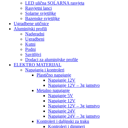
LED ulična SOLARNA rasvjeta
Rasvjetni lanci
Solarne svjetiljke
Bazenske svjetiljke
Ugradbene utičnice
Aluminijski profili
Nadgradni
Ugradbeni
Kutni
Podni
Savitljivi
Dodaci za aluminijske profile
ELEKTRO MATERIJAL
Napajanja i kontroleri
Plastično napajanje
Napajanje 12V
Napajanje 12V – 3g jamstvo
Metalno napajanje
Napajanje 5V
Napajanje 12V
Napajanje 12V – 3g jamstvo
Napajanje 24V
Napajanje 24V – 3g jamstvo
Kontroleri i daljinski za traku
Kontroleri i dimmeri