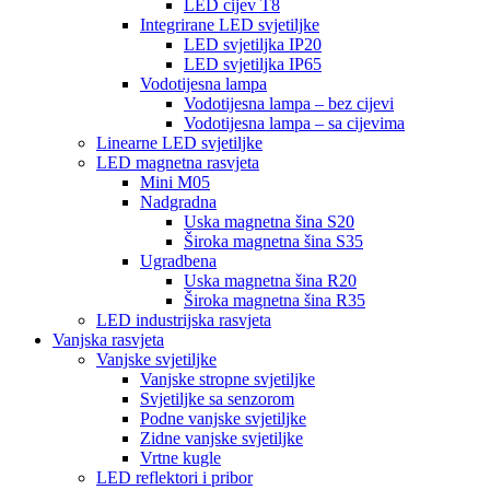
LED cijev T8
Integrirane LED svjetiljke
LED svjetiljka IP20
LED svjetiljka IP65
Vodotijesna lampa
Vodotijesna lampa – bez cijevi
Vodotijesna lampa – sa cijevima
Linearne LED svjetiljke
LED magnetna rasvjeta
Mini M05
Nadgradna
Uska magnetna šina S20
Široka magnetna šina S35
Ugradbena
Uska magnetna šina R20
Široka magnetna šina R35
LED industrijska rasvjeta
Vanjska rasvjeta
Vanjske svjetiljke
Vanjske stropne svjetiljke
Svjetiljke sa senzorom
Podne vanjske svjetiljke
Zidne vanjske svjetiljke
Vrtne kugle
LED reflektori i pribor