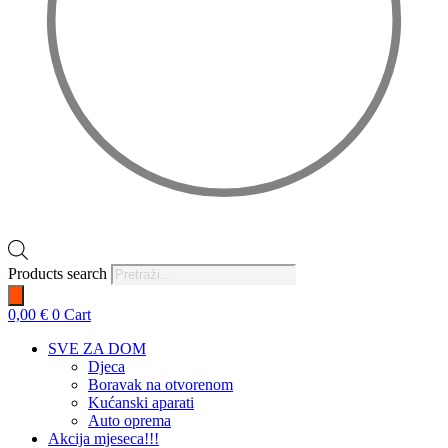
Products search
0,00
€
0
Cart
SVE ZA DOM
Djeca
Boravak na otvorenom
Kućanski aparati
Auto oprema
Akcija mjeseca!!!