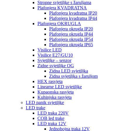
Stropne svjetiljke s žaruljama
Plafonjera KVADRATNA
Plafonjera kvadratna IP20
Plafonjera kvadratna IP44
Plafonjera OKRUGLA
Plafonjera okrugla IP20
Plafonjera okrugla IP44
Plafonjera okrugla IP54
Plafonjera okrugla IP65
Visilice LED
Visilice E27/GU10
Svjetiljke – senzor
Zidne svjetiljke OG
Zidna LED svjetiljka
Zidna svjetiljka s žaruljom
HEX rasvjeta
Linearne LED svjetiljke
Kupaonska rasvjeta
Kuhinjska rasvjeta
LED panik svjetiljke
LED trake
LED traka 220V
COB led trake
LED traka 12V
Jednobojna traka 12V