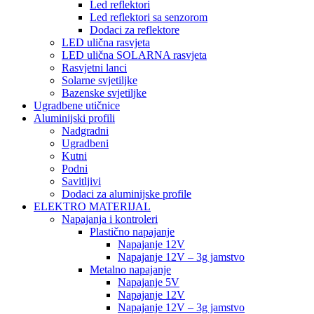
Led reflektori
Led reflektori sa senzorom
Dodaci za reflektore
LED ulična rasvjeta
LED ulična SOLARNA rasvjeta
Rasvjetni lanci
Solarne svjetiljke
Bazenske svjetiljke
Ugradbene utičnice
Aluminijski profili
Nadgradni
Ugradbeni
Kutni
Podni
Savitljivi
Dodaci za aluminijske profile
ELEKTRO MATERIJAL
Napajanja i kontroleri
Plastično napajanje
Napajanje 12V
Napajanje 12V – 3g jamstvo
Metalno napajanje
Napajanje 5V
Napajanje 12V
Napajanje 12V – 3g jamstvo