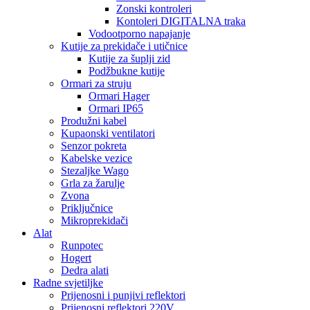
Zonski kontroleri
Kontoleri DIGITALNA traka
Vodootporno napajanje
Kutije za prekidače i utičnice
Kutije za šuplji zid
Podžbukne kutije
Ormari za struju
Ormari Hager
Ormari IP65
Produžni kabel
Kupaonski ventilatori
Senzor pokreta
Kabelske vezice
Stezaljke Wago
Grla za žarulje
Zvona
Priključnice
Mikroprekidači
Alat
Runpotec
Hogert
Dedra alati
Radne svjetiljke
Prijenosni i punjivi reflektori
Prijenosni reflektori 220V