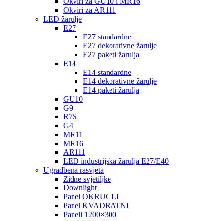
Okviri za GU10 i MR16
Okviri za AR111
LED žarulje
E27
E27 standardne
E27 dekorativne žarulje
E27 paketi žarulja
E14
E14 standardne
E14 dekorativne žarulje
E14 paketi žarulja
GU10
G9
R7S
G4
MR11
MR16
AR111
LED industrijska žarulja E27/E40
Ugradbena rasvjeta
Zidne svjetiljke
Downlight
Panel OKRUGLI
Panel KVADRATNI
Paneli 1200×300