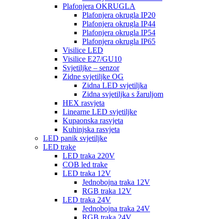
Plafonjera OKRUGLA
Plafonjera okrugla IP20
Plafonjera okrugla IP44
Plafonjera okrugla IP54
Plafonjera okrugla IP65
Visilice LED
Visilice E27/GU10
Svjetiljke – senzor
Zidne svjetiljke OG
Zidna LED svjetiljka
Zidna svjetiljka s žaruljom
HEX rasvjeta
Linearne LED svjetiljke
Kupaonska rasvjeta
Kuhinjska rasvjeta
LED panik svjetiljke
LED trake
LED traka 220V
COB led trake
LED traka 12V
Jednobojna traka 12V
RGB traka 12V
LED traka 24V
Jednobojna traka 24V
RGB traka 24V